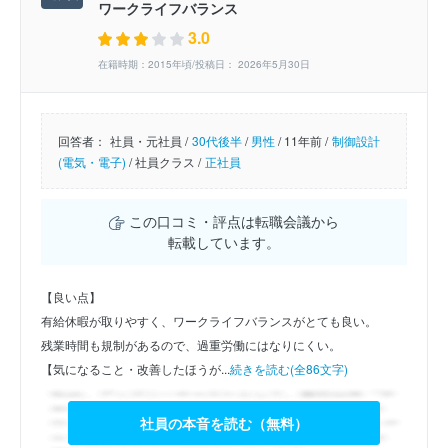
ワークライフバランス
3.0
在籍時期：2015年頃/投稿日： 2026年5月30日
回答者：
社員・元社員 /
30代後半
/
男性
/
11年前 /
制御設計
(電気・電子)
/
社員クラス /
正社員
この口コミ・評点は転職会議から
転載しています。
【良い点】
有給休暇が取りやすく、ワークライフバランスがとても良い。
残業時間も規制があるので、過重労働にはなりにくい。
【気になること・改善したほうが...
続きを読む(全86文字)
社員の本音を読む（無料）