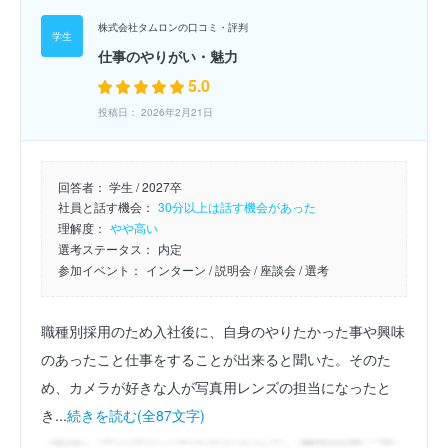
株式会社タムロンの口コミ・評判
仕事のやりがい・魅力
5.0
投稿日： 2026年2月21日
回答者：
学生 / 2027卒
社員と話す機会：
30分以上は話す機会があった
理解度：
やや高い
選考ステータス：
内定
参加イベント：
インターン
/ 説明会
/ 座談会
/ 選考
職種別採用のため入社後に、自身のやりたかった事や興味
のあったこと仕事をすることが出来ると聞いた。そのた
め、カメラが好きな人が写真用レンズの担当になったと
き...
続きを読む(全87文字)