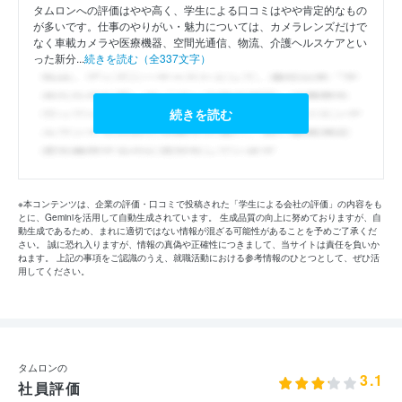
タムロンへの評価はやや高く、学生による口コミはやや肯定的なもの
が多いです。仕事のやりがい・魅力については、カメラレンズだけで
なく車載カメラや医療機器、空間光通信、物流、介護ヘルスケアとい
った新分...
続きを読む（全337文字）
続きを読む
※本コンテンツは、企業の評価・口コミで投稿された「学生による会社の評価」の内容をも
とに、Geminiを活用して自動生成されています。 生成品質の向上に努めておりますが、自
動生成であるため、まれに適切ではない情報が混ざる可能性があることを予めご了承くだ
さい。 誠に恐れ入りますが、情報の真偽や正確性につきまして、当サイトは責任を負いか
ねます。 上記の事項をご認識のうえ、就職活動における参考情報のひとつとして、ぜひ活
用してください。
タムロンの
3.1
社員評価