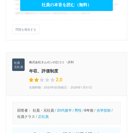
社員の本音を読む（無料）
問題を報告する
株式会社タムロンの口コミ・評判
年収、評価制度
2.0
在籍時期：2020年頃/投稿日： 2026年1月31日
回答者：
社員・元社員 /
20代後半
/
男性
/
6年前 /
光学技術
/
社員クラス /
正社員