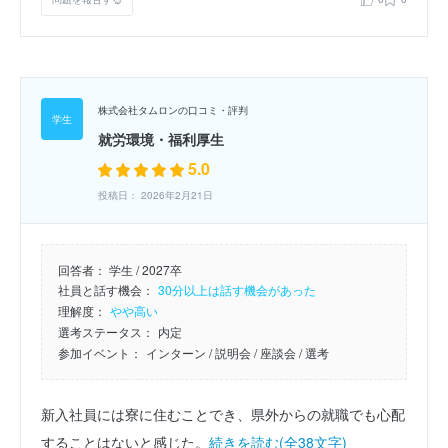
株式会社タムロンの口コミ・評判
就労環境・福利厚生
5.0
投稿日： 2026年2月21日
回答者：
学生 / 2027卒
社員と話す機会：
30分以上は話す機会があった
理解度：
やや高い
選考ステータス：
内定
参加イベント：
インターン
/ 説明会
/ 座談会
/ 選考
新入社員には寮に住むことでき、県外からの就職でも心配
することはないと感じた。
続きを読む(全38文字)