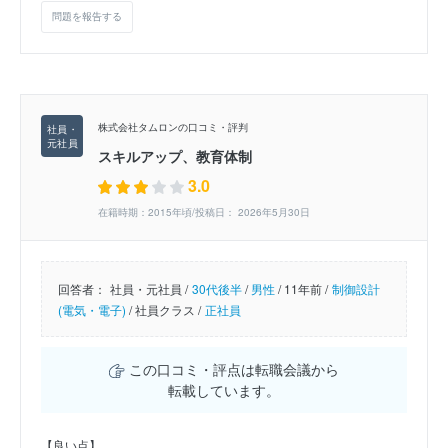
問題を報告する
株式会社タムロンの口コミ・評判
スキルアップ、教育体制
3.0
在籍時期：2015年頃/投稿日： 2026年5月30日
回答者：
社員・元社員 /
30代後半
/
男性
/
11年前 /
制御設計
(電気・電子)
/
社員クラス /
正社員
この口コミ・評点は転職会議から
転載しています。
【良い点】