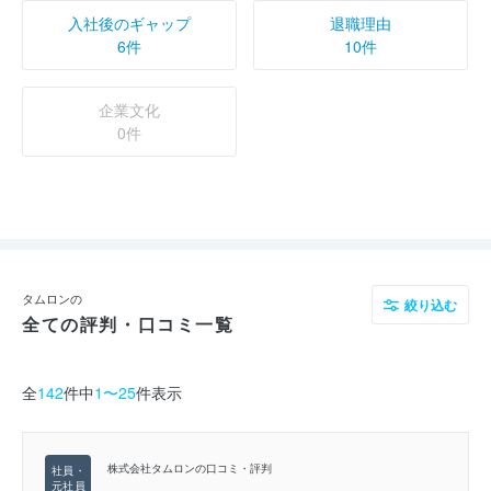
入社後のギャップ
退職理由
6件
10件
企業文化
0件
タムロンの
絞り込む
全ての評判・口コミ一覧
全
142
件中
1〜25
件表示
株式会社タムロンの口コミ・評判