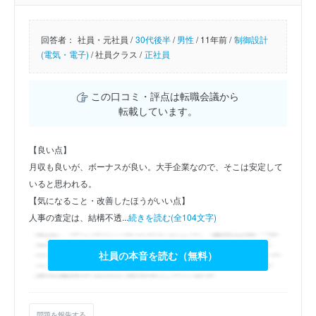
回答者：
社員・元社員 /
30代後半
/
男性
/
11年前 /
制御設計
(電気・電子)
/
社員クラス /
正社員
この口コミ・評点は転職会議から
転載しています。
【良い点】
月収も良いが、ボーナスが良い。大手企業なので、そこは安定して
いると思われる。
【気になること・改善したほうがいい点】
人事の査定は、結構不透...
続きを読む(全104文字)
社員の本音を読む（無料）
問題を報告する