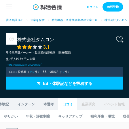
無料登録
ログイン
就活会議TOP
企業を探す
精密機器・医療機器業界の企業一覧
株式会社タムロン
株式会社タムロン
3.1
埼玉県
メーカー・製造業(精密機器・医療機器)
2千人以上5千人未満
https://www.tamron.com/jp/
口コミ投稿数（
142
件）
ES・体験記（
12
件）
ES・体験記などを投稿する
体験記
インターン
本選考
口コミ
企業研究
イベント情報
やりがい
年収・評価制度
キャリアアップ
福利厚生・環境
成