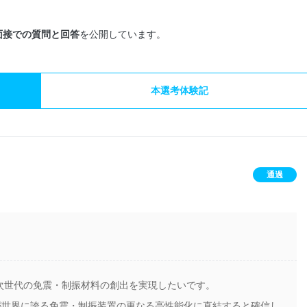
面接での質問と回答
を公開しています。
本選考体験記
通過
次世代の免震・制振材料の創出を実現したいです。
が世界に誇る免震・制振装置の更なる高性能化に直結すると確信し