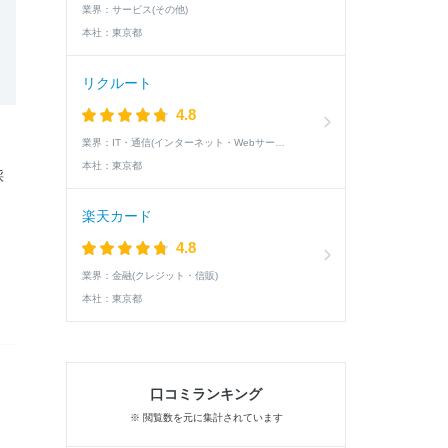
業界：
サービス(その他)
本社：
東京都
リクルート
4.8
業界：
IT・通信(インターネット・Webサービス)
本社：
東京都
採
楽天カード
4.8
業界：
金融(クレジット・信販)
本社：
東京都
口コミランキング
※ 閲覧数を元に集計されています