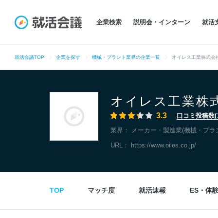
企業検索
説明会・インターン
就活
就活会議TOP
企業を探す
機械・プラント業界の企業一覧
オイレス工業株式会
オイレス工業株
3.3
口コミ投稿数(
業界：
メーカー・製造業(機械・プラ
URL：
https://www.oiles.co.jp/
TOP
マッチ度
就活速報
ES・体