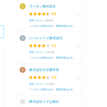
ライオン株式会社
4.5
評判・口コミ
（810件）
インターン対策をみる
/
選考対策をみる
レバレジーズ株式会社
4.1
評判・口コミ
（2331件）
オイレス工業株式会社
インターン対策をみる
/
選考対策をみる
総合職
株式会社日立製作所
4.3
Q.
仕事を通して実現させたいこと。400字
評判・口コミ
（7279件）
インターン対策をみる
/
選考対策をみる
A.
私が実現させたいことは2つある。
株式会社りそな銀行
免制震事業に関わり、社会インフラを支えるこ