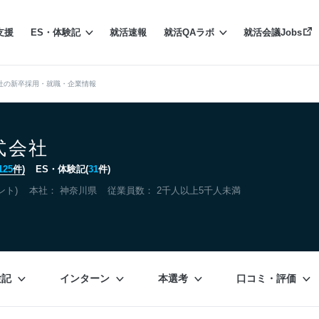
支援
ES・体験記
就活速報
就活QAラボ
就活会議Jobs
社の新卒採用・就職・企業情報
式会社
125
件)
ES・体験記(
31
件)
ント)
本社：
神奈川県
従業員数： 2千人以上5千人未満
験記
インターン
本選考
口コミ・評価