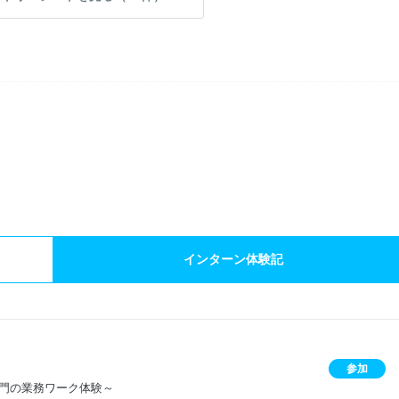
）
インターン体験記
参加
部門の業務ワーク体験～