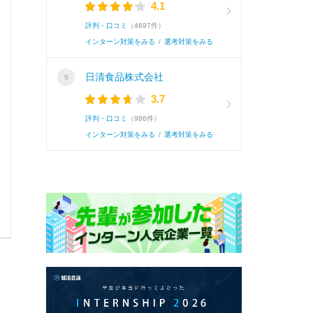
4.1
震災を幼いときに経験したことで、地震による
評判・口コミ
（4697件）
からである。貴社は、免制震事業でこれ...
続きを
インターン対策をみる
/
選考対策をみる
日清食品株式会社
続き
3.7
評判・口コミ
（986件）
インターン対策をみる
/
選考対策をみる
0
0