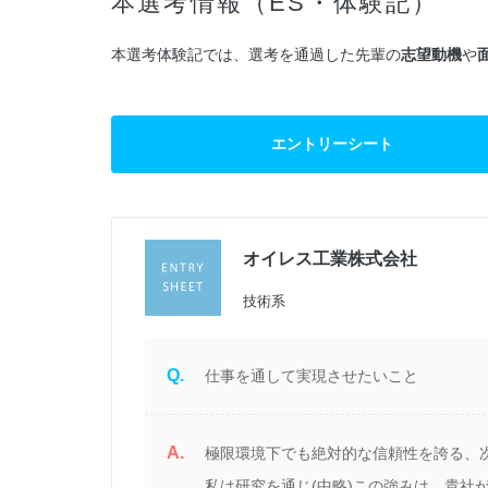
本選考情報（ES・体験記）
本選考体験記では、選考を通過した先輩の
志望動機
や
エントリーシート
オイレス工業株式会社
過
技術系
Q.
仕事を通して実現させたいこと
A.
品
極限環境下でも絶対的な信頼性を誇る、
価
私は研究を通じ(中略)この強みは、貴社