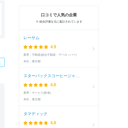
口コミで人気の企業
※ 総合評価を元に集計されています
レーサム
4.9
業界：
不動産(総合不動産・デベロッパー)
本社：
東京都
た
スターバックスコーヒージャパン
4.8
業界：
サービス(飲食)
本社：
東京都
タマディック
4.8