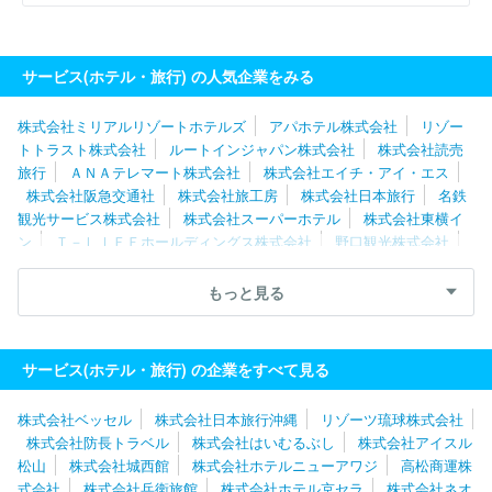
サービス(ホテル・旅行) の人気企業をみる
株式会社ミリアルリゾートホテルズ
アパホテル株式会社
リゾー
トトラスト株式会社
ルートインジャパン株式会社
株式会社読売
旅行
ＡＮＡテレマート株式会社
株式会社エイチ・アイ・エス
株式会社阪急交通社
株式会社旅工房
株式会社日本旅行
名鉄
観光サービス株式会社
株式会社スーパーホテル
株式会社東横イ
ン
Ｔ－ＬＩＦＥホールディングス株式会社
野口観光株式会社
株式会社エス・ティー・ワールド
株式会社ＫＴＫ
株式会社浜友
Ａ．Ｌ．
ロングライフホールディング株式会社
株式会社阪急阪
もっと見る
神ホテルズ
株式会社呉竹荘
株式会社東急ホテルズ
リゾーツ琉
球株式会社
株式会社夢舞台
株式会社アウルコーポレーション
株式会社中の坊
株式会社ベルクラシック東京
株式会社兵衛旅
サービス(ホテル・旅行) の企業をすべて見る
館
株式会社京王プラザホテル
遠鉄観光開発株式会社
株式会社ベッセル
株式会社日本旅行沖縄
リゾーツ琉球株式会社
株式会社防長トラベル
株式会社はいむるぶし
株式会社アイスル
松山
株式会社城西館
株式会社ホテルニューアワジ
高松商運株
式会社
株式会社兵衛旅館
株式会社ホテル京セラ
株式会社ネオ