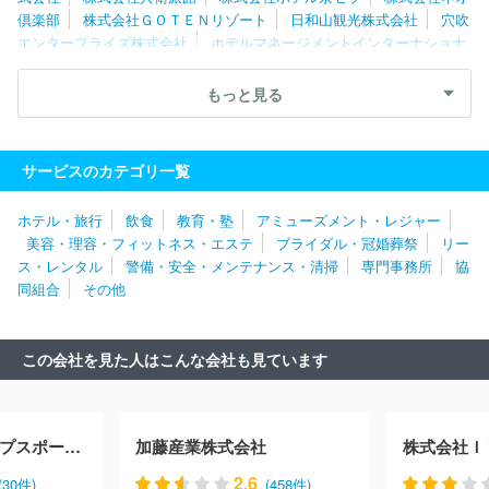
倶楽部
株式会社ＧＯＴＥＮリゾート
日和山観光株式会社
穴吹
エンタープライズ株式会社
ホテルマネージメントインターナショナ
ル株式会社
株式会社夢舞台
株式会社西鉄ホテルズ
株式会社Ｒ
ＲＨＨ
よろづや観光株式会社
株式会社加賀屋
株式会社青雲
もっと見る
荘
日本海ツーリスト株式会社
合資会社親湯温泉
株式会社ダイ
ヤモンドソサエティ
株式会社関電アメニックス
株式会社スーパ
ーホテル
株式会社ツーリストアイチ
株式会社ホテル銀水荘
株
サービスのカテゴリ一覧
式会社阪急交通社
ロングライフホールディング株式会社
マンテ
ンホテル株式会社
株式会社南海国際旅行
株式会社アウルコーポ
ホテル・旅行
飲食
教育・塾
アミューズメント・レジャー
レーション
株式会社琵琶湖グランドホテル
株式会社ＪＲ東海ホ
美容・理容・フィットネス・エステ
ブライダル・冠婚葬祭
リー
テルズ
株式会社ロイヤルオークリゾート
名鉄観光サービス株式
ス・レンタル
警備・安全・メンテナンス・清掃
専門事務所
協
会社
株式会社グラッドシステムズ
株式会社阪急阪神ホテルズ
同組合
その他
遠鉄観光開発株式会社
株式会社アークホテル
ホテルモントレ株
式会社
株式会社ハトヤ瑞鳳閣
株式会社トライシード
湯快リゾ
ート株式会社
株式会社京都東急ホテル
株式会社東京ドーム・リ
この会社を見た人はこんな会社も見ています
ゾートオペレーションズ
株式会社呉竹荘
リゾートトラスト株式
会社
株式会社星野リゾート
株式会社水明館
株式会社登別グラ
ンドホテル
株式会社蔵王カンパニー
Ｋａｒａｋａｍｉ Ｈｏｔ
ｅｌｓ＆Ｒｅｓｏｒｔｓ株式会社
松島国際観光株式会社
株式会
株式会社ダンロップスポーツマーケティング
加藤産業株式会社
社ニューコーポレーション
野口観光株式会社
株式会社伊勢甚本
社
株式会社萬世閣
株式会社エス・ティー・ワールド
株式会社
2.6
(30件)
(458件)