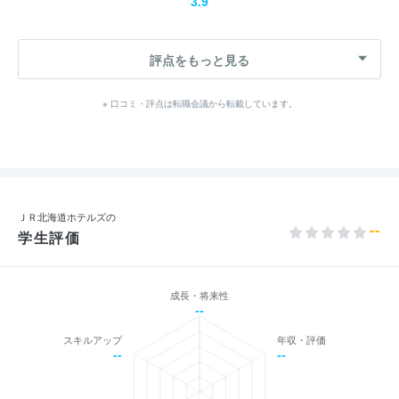
3.9
評点をもっと見る
※ 口コミ・評点は転職会議から転載しています。
ＪＲ北海道ホテルズの
--
学生評価
成長・将来性
--
スキルアップ
年収・評価
--
--