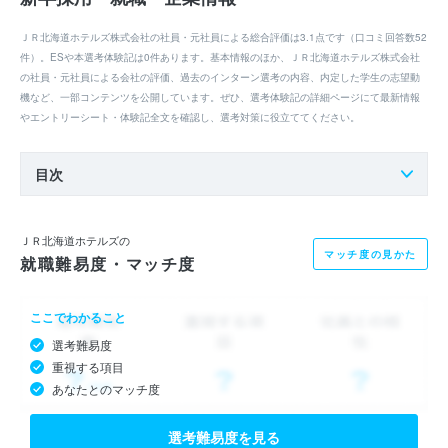
ＪＲ北海道ホテルズ株式会社の社員・元社員による総合評価は3.1点です（口コミ回答数52
件）。ESや本選考体験記は0件あります。基本情報のほか、ＪＲ北海道ホテルズ株式会社
の社員・元社員による会社の評価、過去のインターン選考の内容、内定した学生の志望動
機など、一部コンテンツを公開しています。ぜひ、選考体験記の詳細ページにて最新情報
やエントリーシート・体験記全文を確認し、選考対策に役立ててください。
目次
ＪＲ北海道ホテルズの
マッチ度の見かた
就職難易度・マッチ度
ここでわかること
選考難易度
重視する項目
あなたとのマッチ度
選考難易度を見る