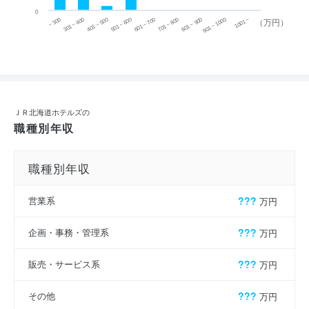
0
~ 300
701 ~ 800
301 ~ 400
801 ~ 900
401 ~ 500
901 ~ 1000
501 ~ 600
601 ~ 700
1001 ~
（万円）
ＪＲ北海道ホテルズの
職種別年収
職種別年収
営業系
???
万円
企画・事務・管理系
???
万円
販売・サービス系
???
万円
その他
???
万円