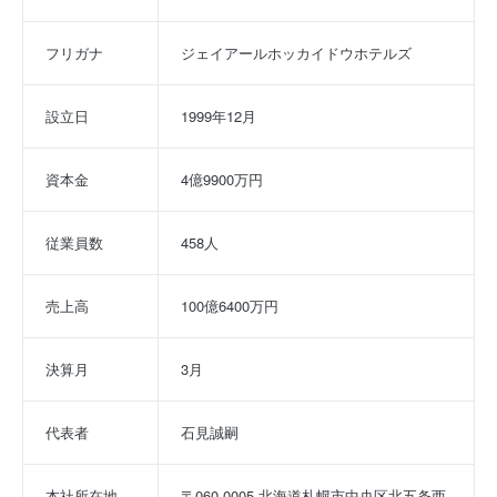
フリガナ
ジェイアールホッカイドウホテルズ
設立日
1999年12月
資本金
4億9900万円
従業員数
458人
売上高
100億6400万円
決算月
3月
代表者
石見誠嗣
本社所在地
〒060-0005 北海道札幌市中央区北五条西