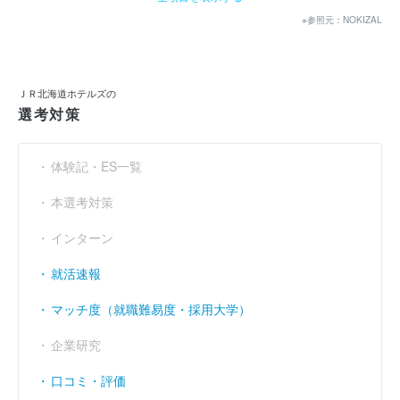
経常利益
----
----
----
（円）
※参照元：NOKIZAL
当期純利益
----
----
5億4748万
（円）
利益余剰金
----
----
----
（円）
ＪＲ北海道ホテルズの
選考対策
売上伸び率
（％）
4.14
- 0.96
- 47.75
営業利益率
----
----
----
（％）
体験記・ES一覧
経常利益率
----
----
----
（％）
本選考対策
インターン
就活速報
マッチ度（就職難易度・採用大学）
企業研究
口コミ・評価