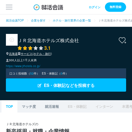
無料登録
ログイン
就活会議TOP
企業を探す
ホテル・旅行業界の企業一覧
ＪＲ北海道ホテルズ株式
ＪＲ北海道ホテルズ株式会社
3.1
北海道
サービス(ホテル・旅行)
300人以上1千人未満
https://www.jrhotels.co.jp/
口コミ投稿数（
52
件）
ES・体験記（
0
件）
ES・体験記などを投稿する
TOP
マッチ度
就活速報
ES・体験記
インターン
本選
ＪＲ北海道ホテルズの
新卒採用・就職・企業情報