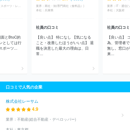
ミリアルリゾートホテルズ
株式会社ＫＴＫ
一般財団法人休暇村
商社・卸(専門商社（スポーツ・レジャー用品）)
業界：
商社・卸(専門商社（食料品）)
業界：
IT・通信(
協会
株式会社パレスホテル
株式会社ホテル南風荘
ＡＮＡテレ
本社：
兵庫県
本社：
大阪府
マート株式会社
さくらツーリスト株式会社
株式会社グランビス
タホテル＆リゾート
株式会社エイチ・アイ・エス
株式会社ＨＴ
社員の口コミ
社員の口コミ
Ｂ－ＢＣＤトラベル
株式会社東急ホテルズ
Ｔ－ＬＩＦＥホール
ディングス株式会社
株式会社旅工房
株式会社ベルクラシック東
側面とBtoC的
【良い点】 特になし 【気になる
【良い点】 
京
アパホテル株式会社
株式会社ＪＡＬナビア
ルートインジャ
ンとしては行
こと・改善したほうがいい点】 退
為、管理者で
パン株式会社
株式会社エフ・イー・ティーシステム
株式会社伊
ポーツ...
職を決意した最大の理由は、日
無し。窓口が
東園ホテルズ
株式会社読売旅行
日本ビューホテル株式会社
株
常...
来...
式会社ニッコウトラベル
株式会社京王プラザホテル
株式会社東
横イン
株式会社三田ホールディング
株式会社日本旅行
株式会
社アドベンチャー
株式会社ホテル、ニューグランド
株式会社中
の坊
株式会社テェルウィンコーポレーション
株式会社浜友Ａ．
Ｌ．
トラベル・スタンダード・ジャパン株式会社
株式会社トヨ
口コミで人気の企業
タアメニティ
株式会社ホテルはまのゆ
株式会社海士
株式会社
小湊館
株式会社富山エクセルホテル東急
株式会社木暮旅館
株
式会社吉池旅館
ほか(2083件)
株式会社レーサム
4.9
業界：
不動産(総合不動産・デベロッパー)
本社：
東京都