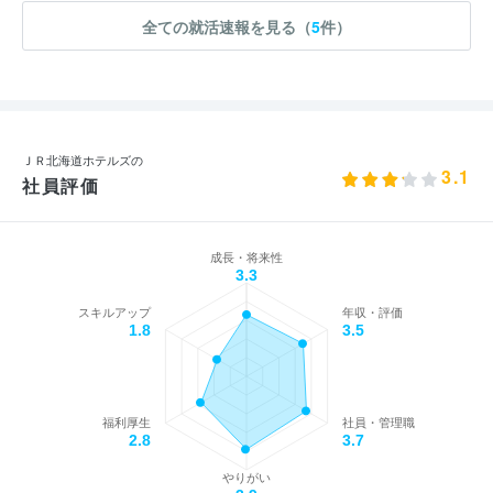
全ての就活速報を見る（
5
件）
ＪＲ北海道ホテルズの
3.1
社員評価
成長・将来性
3.3
スキルアップ
年収・評価
1.8
3.5
福利厚生
社員・管理職
2.8
3.7
やりがい