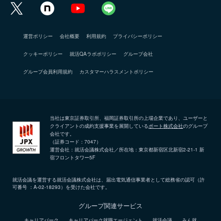
運営ポリシー
会社概要
利用規約
プライバシーポリシー
クッキーポリシー
就活QAラボポリシー
グループ会社
グループ会員利用規約
カスタマーハラスメントポリシー
当社は東京証券取引所、福岡証券取引所の上場企業であり、ユーザーと
クライアントの成約支援事業を展開している
ポート株式会社
のグループ
会社です。
（証券コード：7047）
運営会社：就活会議株式会社／所在地：東京都新宿区北新宿2-21-1 新
宿フロントタワー5F
就活会議を運営する就活会議株式会社は、届出電気通信事業者として総務省の認可（許
可番号 ：A-02-18293）を受けた会社です。