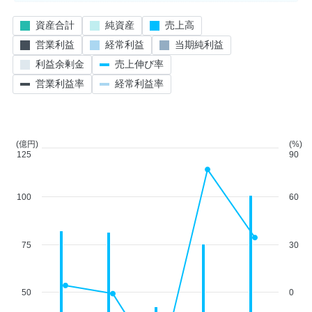
資産合計
純資産
売上高
営業利益
経常利益
当期純利益
利益余剰金
売上伸び率
営業利益率
経常利益率
(億円)
(%)
125
90
100
60
75
30
50
0