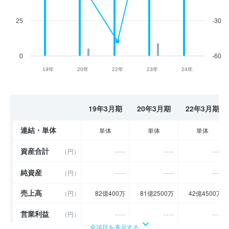
25
-30
0
-60
19年
20年
22年
23年
24年
19年3月期
20年3月期
22年3月期
連結・単体
単体
単体
単体
資産合計
----
----
----
（円）
純資産
----
----
----
（円）
売上高
（円）
82億400万
81億2500万
42億4500万
営業利益
----
----
----
（円）
全項目を表示する