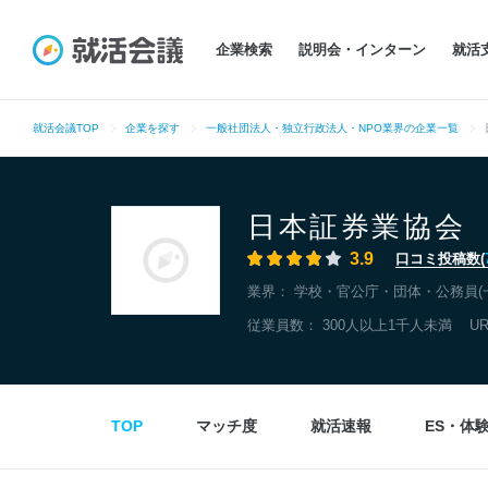
企業検索
説明会・インターン
就活
就活会議TOP
企業を探す
一般社団法人・独立行政法人・NPO業界の企業一覧
日本証券業協会
3.9
口コミ投稿数(
業界：
学校・官公庁・団体・公務員(
従業員数： 300人以上1千人未満
U
TOP
マッチ度
就活速報
ES・体