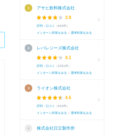
アサヒ飲料株式会社
3.9
評判・口コミ
（643件）
インターン対策をみる
/
選考対策をみる
レバレジーズ株式会社
4.1
評判・口コミ
（2331件）
日本証券業協会
インターン対策をみる
/
選考対策をみる
総合職
ライオン株式会社
4.5
Q.
志望動機（300字）
評判・口コミ
（810件）
インターン対策をみる
/
選考対策をみる
A.
「誰もが安心して投資と向き合える社会を支え
株式会社日立製作所
本質的な「投資者保護」を目的として、自主規