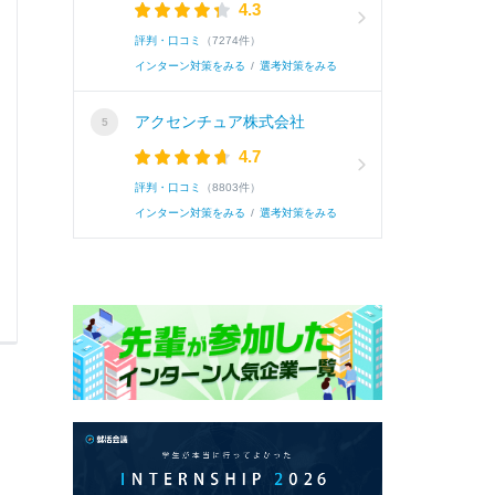
4.3
体としての制度提言・さらにはJ-FLECとの連携
評判・口コミ
（7274件）
インターン対策をみる
/
選考対策をみる
続き
アクセンチュア株式会社
4.7
評判・口コミ
（8803件）
インターン対策をみる
/
選考対策をみる
0
0