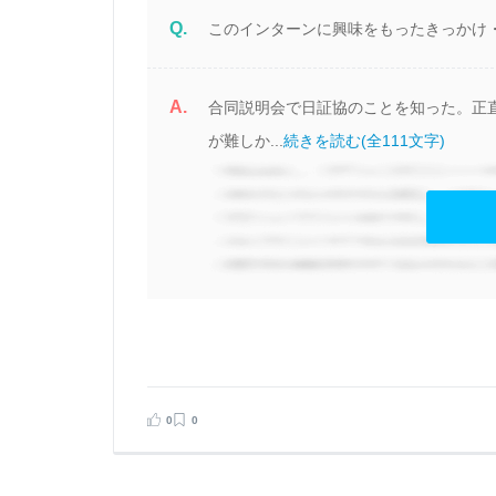
Q.
このインターンに興味をもったきっかけ
A.
ー
合同説明会で日証協のことを知った。正
で
が難しか...
続きを読む(全111文字)
見る
告する
0
0