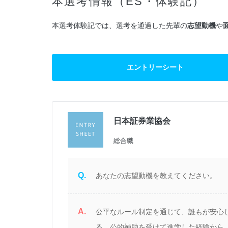
本選考情報（ES・体験記）
本選考体験記では、選考を通過した先輩の
志望動機
や
エントリーシート
日本証券業協会
過
総合職
Q.
あなたの志望動機を教えてください。
A.
き
公平なルール制定を通じて、誰もが安心
か
る。公的補助を受けて進学した経験から