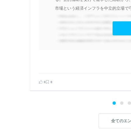
証
市場という経済インフラを中立的立場で守
性
協
見る
告する
0
0
全てのエ