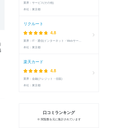
業界：
サービス(その他)
本社：
東京都
リクルート
4.8
業界：
IT・通信(インターネット・Webサービス)
考
本社：
東京都
掲
楽天カード
4.8
業界：
金融(クレジット・信販)
本社：
東京都
口コミランキング
※ 閲覧数を元に集計されています