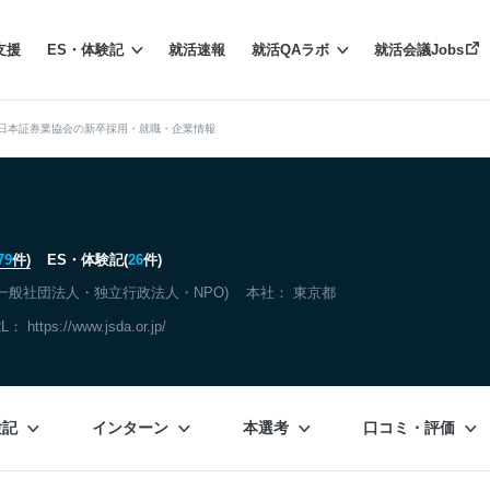
支援
ES・体験記
就活速報
就活QAラボ
就活会議Jobs
日本証券業協会の新卒採用・就職・企業情報
79
件)
ES・体験記(
26
件)
一般社団法人・独立行政法人・NPO)
本社：
東京都
RL：
https://www.jsda.or.jp/
験記
インターン
本選考
口コミ・評価