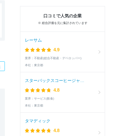
口コミで人気の企業
※ 総合評価を元に集計されています
レーサム
4.9
業界：
不動産(総合不動産・デベロッパー)
本社：
東京都
た
スターバックスコーヒージャパン
4.8
業界：
サービス(飲食)
本社：
東京都
タマディック
4.8