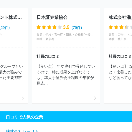
東短ＩＣＡＰ株式会社
株式会社Ｃ＆Ｉ Ｈｏｌｄｉｎｇｓ
明治
安田アセットマネジメント株式会社
株式会社山田再生系債権回収総
合事務所
伊藤忠リート・マネジメント株式会社
三菱ＵＦＪモル
ＪＰビルマネジメント株式会社
日本証券業協会
株式会社瀨
ガン・スタンレーＰＢ証券株式会社
株式会社ＳＢＩ証券
野村ア
セットマネジメント株式会社
株式会社イントラスト
さわかみ投
3.9
(29件)
(79件)
信株式会社
イー・ギャランティ株式会社
日本モーゲージサービ
)
業界：
学校・官公庁・団体・公務員(一般社団法人・独立行政法人・NPO)
業界：
ス株式会社
三井住友ＤＳアセットマネジメント株式会社
日産プ
本社：
東京都
本社：
香川県
リンス西東京販売株式会社
日本コープ共済生活協同組合連合会
株式会社日本政策投資銀行（DBJ）
日産東京販売株式会社
上田
社員の口コミ
社員の口コミ
八木短資株式会社
大和アセットマネジメント株式会社
オリック
ス株式会社
フリージアトレーディング株式会社
東京海上アセッ
政グループとい
【良い点】 年功序列で昇給してい
【良い点】 
トマネジメント株式会社
エトーム株式会社
株式会社ＮＨＳ
日
最大の強みで
くので、特に成果を上げなくて
と・改善した
本アジア投資株式会社
アクリーティブ株式会社
独立行政法人中
った主要都市
も、準大手証券会社程度の年収が
などあってな
小企業基盤整備機構
ｕｎｂａｎｋｅｄ株式会社
東京日産自動車
見込...
販売株式会社
全国労働者共済生活協同組合連合会
ユニキャリア
ホールディングス株式会社
三菱ＵＦＪアセットマネジメント株式会
社
日産証券株式会社
株式会社クロス・マーケティンググループ
株式会社国際協力銀行（JBIC）
ウイングアーク１ｓｔ株式会社
香川県信用保証協会
臼木証券株式会社
岐阜市信用保証協会
口コミで人気の企業
群馬県信用保証協会
名古屋市信用保証協会
山形県信用保証協
会
株式会社アルファー
長崎県信用保証協会
アセッターズ株式
会社
徳島県信用保証協会
日本私立学校振興・共済事業団
島津
株式会社レーサム