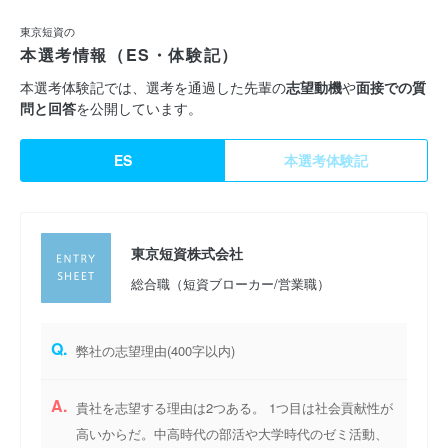
東京短資の
本選考情報（ES・体験記）
本選考体験記では、選考を通過した先輩の
志望動機
や
面接での質
問と回答
を公開しています。
ES
本選考体験記
東京短資株式会社
総合職（短資ブローカー/営業職）
Q.
弊社の志望理由(400字以内)
A.
貴社を志望する理由は2つある。 1つ目は社会貢献性が
高いからだ。中高時代の部活や大学時代のゼミ活動、