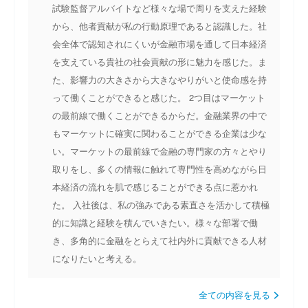
試験監督アルバイトなど様々な場で周りを支えた経験
から、他者貢献が私の行動原理であると認識した。社
会全体で認知されにくいが金融市場を通して日本経済
を支えている貴社の社会貢献の形に魅力を感じた。ま
た、影響力の大きさから大きなやりがいと使命感を持
って働くことができると感じた。 2つ目はマーケット
の最前線で働くことができるからだ。金融業界の中で
もマーケットに確実に関わることができる企業は少な
い。マーケットの最前線で金融の専門家の方々とやり
取りをし、多くの情報に触れて専門性を高めながら日
本経済の流れを肌で感じることができる点に惹かれ
た。 入社後は、私の強みである素直さを活かして積極
的に知識と経験を積んでいきたい。様々な部署で働
き、多角的に金融をとらえて社内外に貢献できる人材
になりたいと考える。
全ての内容を見る