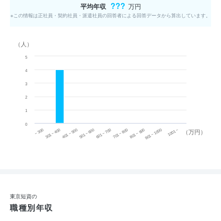
???
平均年収
万円
※この情報は正社員・契約社員・派遣社員の回答者による回答データから算出しています。
（人）
5
4
3
2
1
0
~ 300
701 ~ 800
301 ~ 400
801 ~ 900
401 ~ 500
901 ~ 1000
501 ~ 600
601 ~ 700
1001 ~
（万円）
東京短資の
職種別年収