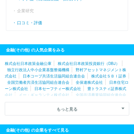
企業研究
口コミ・評価
金融(その他) の人気企業をみる
株式会社日本政策金融公庫
株式会社日本政策投資銀行（DBJ）
独立行政法人中小企業基盤整備機構
野村アセットマネジメント株
式会社
日本コープ共済生活協同組合連合会
株式会社ＳＢＩ証券
全国労働者共済生活協同組合連合会
全保連株式会社
日本住宅ロ
ーン株式会社
日本セーフティー株式会社
豊トラスティ証券株式
会社
イー・ギャランティ株式会社
全国共済農業協同組合連合会
（JA共済）
株式会社大和証券ビジネスセンター
独立行政法人鉄
道建設・運輸施設整備支援機構
フジトミ証券株式会社
東京海上
もっと見る
アセットマネジメント株式会社
東京中小企業投資育成株式会社
太陽ホールディングス株式会社
ジェイリース株式会社
三菱ＵＦ
Ｊファクター株式会社
大和アセットマネジメント株式会社
日産
金融(その他) の企業をすべて見る
東京販売株式会社
伊藤忠リート・マネジメント株式会社
アーク