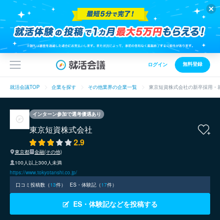
無料登録
ログイン
就活会議TOP
企業を探す
その他業界の企業一覧
東京短資株式会社の新卒採用・
インターン参加で選考優遇あり
東京短資株式会社
2.9
東京都
金融(その他)
100人以上300人未満
https://www.tokyotanshi.co.jp/
口コミ投稿数（
13
件）
ES・体験記（
17
件）
ES・体験記などを投稿する