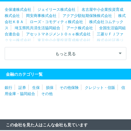
株式会社
埼玉県民共済生活協同組合
北辰物産株式会社
株式会
全保連株式会社
ジェイリース株式会社
名古屋中小企業投資育成
社山田再生系債権回収総合事務所
アクリーティブ株式会社
フリ
株式会社
岡安商事株式会社
アクア少額短期保険株式会社
株式
ージアトレーディング株式会社
会社ＫＢＡ
ローズ・コモディティ株式会社
株式会社コムテック
ス
埼玉県民共済生活協同組合
アーク株式会社
全国生活協同組
合連合会
アセットマネジメントＯｎｅ株式会社
三菱ＵＦＪファ
クター株式会社
東京中小企業投資育成株式会社
株式会社証券ジ
ャパン
岡藤商事株式会社
全国共済農業協同組合連合会（JA共
済）
独立行政法人鉄道建設・運輸施設整備支援機構
ウイングア
もっと見る
ーク１ｓｔ株式会社
独立行政法人福祉医療機構（WAM）
株式会
社日本政策金融公庫
株式会社マネーパートナーズ
株式会社東京
証券取引所
フォーシーズ株式会社
日本賃貸保証株式会社
豊ト
金融のカテゴリ一覧
ラスティ証券株式会社
太陽ホールディングス株式会社
日本住宅
ローン株式会社
日本セーフティー株式会社
トラベレックスジャ
銀行
証券
生保
損保
その他保険
クレジット・信販
信
パン株式会社
エム・ユー・フロンティア債権回収株式会社
株式
用金庫・協同組合
その他
会社外為どっとコム
株式会社やる気スイッチグループホールディン
グス
北辰物産株式会社
ＫＯＹＯ証券株式会社
栄光ホールディ
ングス株式会社
全国保証株式会社
株式会社スタッフサービス・
ホールディングス
株式会社エムアウト
日清食品ホールディング
ス株式会社
独立行政法人住宅金融支援機構
株式会社エスアンド
この会社を見た人はこんな会社も見ています
ピー
株式会社大和証券ビジネスセンター
フジトミ証券株式会社