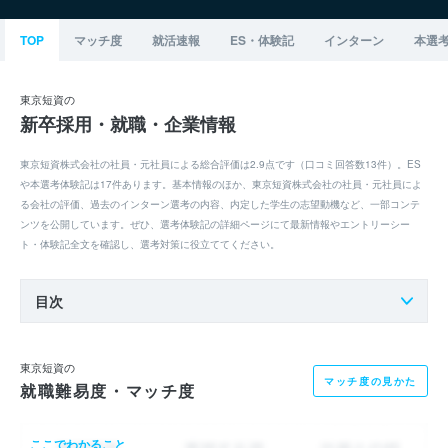
TOP
マッチ度
就活速報
ES・体験記
インターン
本選
東京短資の
新卒採用・就職・企業情報
東京短資株式会社の社員・元社員による総合評価は2.9点です（口コミ回答数13件）。ES
や本選考体験記は17件あります。基本情報のほか、東京短資株式会社の社員・元社員によ
る会社の評価、過去のインターン選考の内容、内定した学生の志望動機など、一部コンテ
ンツを公開しています。ぜひ、選考体験記の詳細ページにて最新情報やエントリーシー
ト・体験記全文を確認し、選考対策に役立ててください。
目次
東京短資の
マッチ度の見かた
就職難易度・マッチ度
ここでわかること