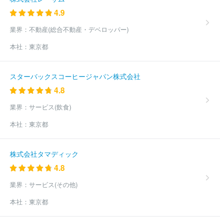
ホールディングス株式会社
全国共済水産業協同組合連合会
独立
4.9
行政法人農林漁業信用基金
愛媛県信用保証協会
神奈川県火災共
済協同組合
秋田県信用保証協会
オリンポス債権回収株式会社
業界：
不動産(総合不動産・デベロッパー)
株式会社ＭＣＡ不動産
広島県民共済生活協同組合
ほか(758件)
本社：
東京都
スターバックスコーヒージャパン株式会社
4.8
業界：
サービス(飲食)
本社：
東京都
株式会社タマディック
4.8
業界：
サービス(その他)
本社：
東京都