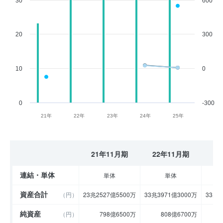
30
600
20
300
10
0
0
-300
21年
22年
23年
24年
25年
21年11月期
22年11月期
2
連結・単体
単体
単体
資産合計
（円）
23兆2527億5500万
33兆3971億3000万
33兆7
純資産
（円）
798億6500万
808億6700万