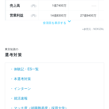
売上高
----
1億7400万
（円）
営業利益
（円）
14億8300万
27億9400万
全項目を表示する
経常利益
（円）
18億6000万
31億4900万
※参照元：NOKIZAL
当期純利益
（円）
11億7100万
9億2900万
利益余剰金
（円）
626億4400万
634億5400万
東京短資の
売上伸び率
----
- 74.71
（％）
選考対策
営業利益率
----
852.3
（％）
体験記・ES一覧
経常利益率
----
1068.97
（％）
本選考対策
インターン
就活速報
マッチ度（就職難易度・採用大学）