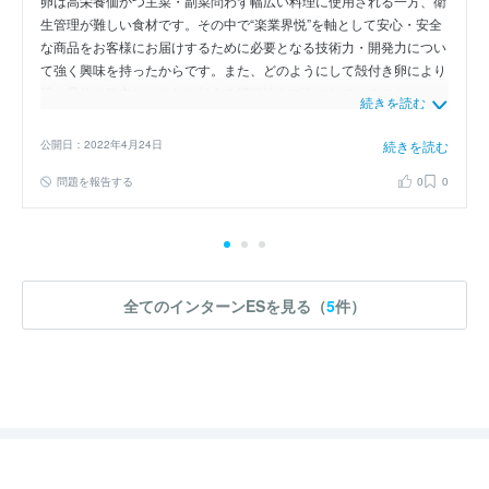
卵は高栄養価かつ主菜・副菜問わず幅広い料理に使用される一方、衛
生管理が難しい食材です。その中で“楽業界悦”を軸として安心・安全
な商品をお客様にお届けするために必要となる技術力・開発力につい
て強く興味を持ったからです。また、どのようにして殻付き卵により
近い品位を確立し、それを超える機能性をプラスしているのかについ
続きを読む
て、ワークや座談会を通じて理解を深めたいと考えています。
公開日：2022年4月24日
続きを読む
問題を報告する
0
0
全てのインターンESを見る（
5
件）