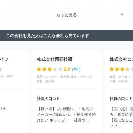
（電子・電気機器・OA機器）
専門商社（自動車関連・輸送用機
東洋冷蔵株式会社
株式会社高山
タイヘイ株式会社
株式会社
器）
専門商社（医療機器）
専門商社（文具・事務用品・日用
オージーフーズ
大塚化学株式会社
株式会社ナリコマエンタープ
もっと見る
品）
専門商社（スポーツ・レジャー用品）
専門商社（その他）
ライズ
この会社を見た人はこんな会社も見ています
イフ
株式会社西部技研
株式会社コ
2.9
)
(7件)
品・飲料)
業界：
メーカー・製造業(機械・プラント)
業界：
メーカー・
本社：
福岡県
本社：
兵庫県
社員の口コミ
社員の口コミ
せん
【良い点】 入社理由… ・地元の
【良い点】 
メーカーに勤めたい ・長く働き続
ろ、素直に受
けたい ギャップ… ・社長や...
【気になるこ
いい...