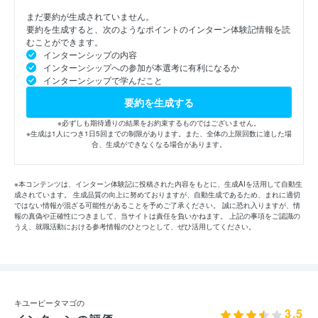
まだ要約が生成されていません。
要約を生成すると、次のようなポイントのインターン体験記情報を読
むことができます。
インターンシップの内容
インターンシップへの参加が本選考に有利になるか
インターンシップで学んだこと
要約を生成する
※必ずしも期待通りの結果をお約束するものではございません。
※生成は1人につき1日5回までの制限があります。また、全体の上限回数に達した場
合、生成ができなくなる場合があります。
※本コンテンツは、インターン体験記に投稿された内容をもとに、生成AIを活用して自動生
成されています。 生成品質の向上に努めておりますが、自動生成であるため、まれに適切
ではない情報が混ざる可能性があることを予めご了承ください。 誠に恐れ入りますが、情
報の真偽や正確性につきまして、当サイトは責任を負いかねます。 上記の事項をご認識の
うえ、就職活動における参考情報のひとつとして、ぜひ活用してください。
キユーピータマゴの
3.5