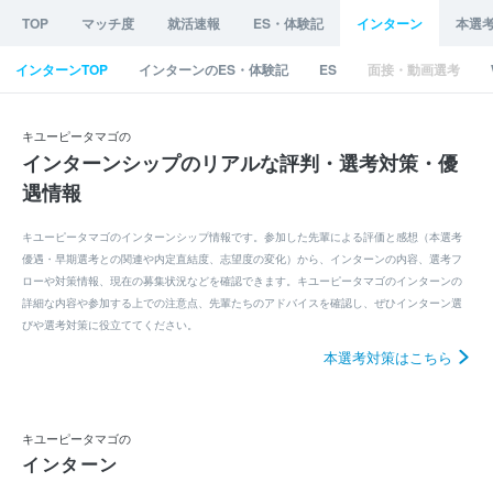
TOP
マッチ度
就活速報
ES・体験記
インターン
本選
インターンTOP
インターンのES・体験記
ES
面接・動画選考
キユーピータマゴの
インターンシップのリアルな評判・選考対策・優
遇情報
キユーピータマゴのインターンシップ情報です。参加した先輩による評価と感想（本選考
優遇・早期選考との関連や内定直結度、志望度の変化）から、インターンの内容、選考フ
ローや対策情報、現在の募集状況などを確認できます。キユーピータマゴのインターンの
詳細な内容や参加する上での注意点、先輩たちのアドバイスを確認し、ぜひインターン選
びや選考対策に役立ててください。
本選考対策はこちら
キユーピータマゴの
インターン