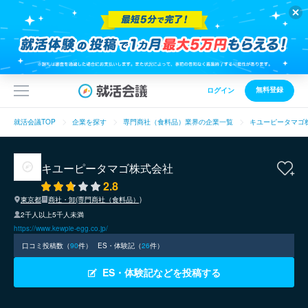
無料登録
ログイン
就活会議TOP
企業を探す
専門商社（食料品）業界の企業一覧
キユーピータマゴ
キユーピータマゴ株式会社
2.8
東京都
商社・卸(専門商社（食料品）)
2千人以上5千人未満
https://www.kewpie-egg.co.jp/
口コミ投稿数（
90
件）
ES・体験記（
26
件）
ES・体験記などを投稿する