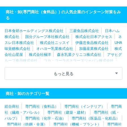
商社・卸(専門商社（食料品）) の人気企業のインターン対策をみ
る
日本食研ホールディングス株式会社
三菱食品株式会社
日本ハム
株式会社
国分グループ本社株式会社
株式会社日本アクセス
ネ
スレ日本株式会社
株式会社ニッスイ
伊藤忠食品株式会社
UHA
味覚糖株式会社
オハヨー乳業株式会社
加藤産業株式会社
株式
会社山星屋
株式会社極洋
森永乳業クリニコ株式会社
アサヒグ
ループ食品株式会社
コカ・コーラボトラーズジャパン株式会社
株式会社西原商会
ハニューフーズ株式会社
株式会社マルイチ産
商
株式会社ラクト・ジャパン
株式会社トーホー
エノテカ株式
もっと見る
会社
日本食研株式会社
株式会社くらこんホールディングス
ニ
チモウ株式会社
ユーシーシーコーヒープロフェッショナル株式会
社
東海澱粉株式会社
中日本フード株式会社
東京青果株式会
商社・卸のカテゴリ一覧
社
関東日本フード株式会社
株式会社ドトールコーヒー
旭食品
株式会社
日本ハムマーケティング株式会社
株式会社トーカン
総合商社
専門商社（食料品）
専門商社（インテリア）
専門商
デリカフーズ株式会社
ＡＮＡフーズ株式会社
コンフェックス株
社（繊維・アパレル）
専門商社（建築・建材）
専門商社（紙・
式会社
横浜冷凍株式会社
小川珈琲株式会社
片岡物産株式会
パルプ）
専門商社（化学・石油）
専門商社（医薬品・化粧品）
社
株式会社ナシオ
コカ・コーラボトラーズジャパンベンディン
専門商社（鉄鋼・金属）
専門商社（機械・プラント）
専門商社
グ株式会社
全農チキンフーズ株式会社
ＪＡ全農たまご株式会社