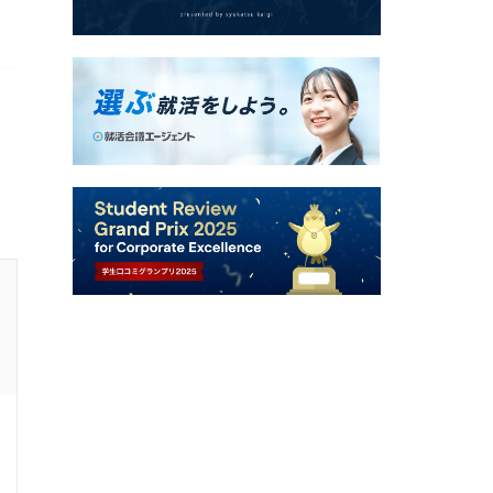
26卒 / 文系 / 女性
2次面接通過した学生の就活速報
面接官/学生
雰囲気