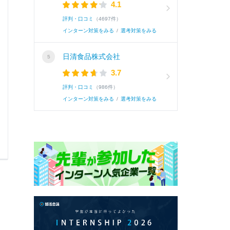
4.1
す。その時に、食卓を囲んで家族みんなが笑顔でた
評判・口コミ
（4697件）
インターン対策をみる
/
選考対策をみる
続き
日清食品株式会社
3.7
評判・口コミ
（986件）
インターン対策をみる
/
選考対策をみる
2
3