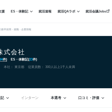
支援
ES・体験記
就活速報
就活QAラボ
就活会議Jobs
の新卒採用・就職・企業情報
株式会社
34
件)
ES・体験記(
23
件)
本社：
東京都
従業員数： 300人以上1千人未満
験記
インターン
本選考
口コミ・評価