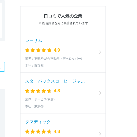
口コミで人気の企業
※ 総合評価を元に集計されています
レーサム
4.9
業界：
不動産(総合不動産・デベロッパー)
本社：
東京都
た
スターバックスコーヒージャパン
4.8
業界：
サービス(飲食)
本社：
東京都
タマディック
4.8