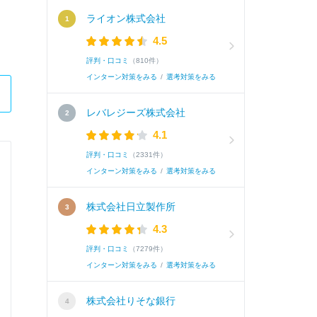
ライオン株式会社
4.5
評判・口コミ
（810件）
インターン対策をみる
/
選考対策をみる
レバレジーズ株式会社
4.1
評判・口コミ
（2331件）
ハウスギャバン株式会社
インターン対策をみる
/
選考対策をみる
総合職
株式会社日立製作所
4.3
Q.
当社に入社したら挑戦したいこと
評判・口コミ
（7279件）
インターン対策をみる
/
選考対策をみる
A.
スパイスの持つ魅力や可能性をより多くの人に
株式会社りそな銀行
イスを使って、家族に初めてカレーライスを振る