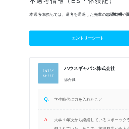
本選考情報（ES・体験記）
本選考体験記では、選考を通過した先輩の
志望動機
や
エントリーシート
ハウスギャバン株式会社
過
総合職
Q.
学生時代に力を入れたこと
A.
の
大学１年次から継続しているスポーツク
完
視されていた。そこで、施設見学から入