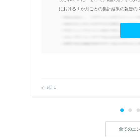
、
における１か月ごとの集計結果の報告の２
料
う
わ
の
た
0
1
見る
告する
全てのエ