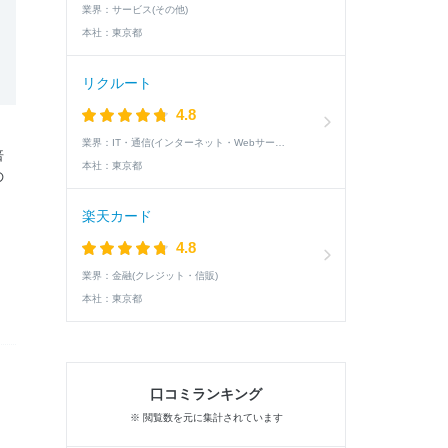
業界：
サービス(その他)
本社：
東京都
リクルート
4.8
業界：
IT・通信(インターネット・Webサービス)
倍
本社：
東京都
の
楽天カード
4.8
業界：
金融(クレジット・信販)
本社：
東京都
口コミランキング
※ 閲覧数を元に集計されています