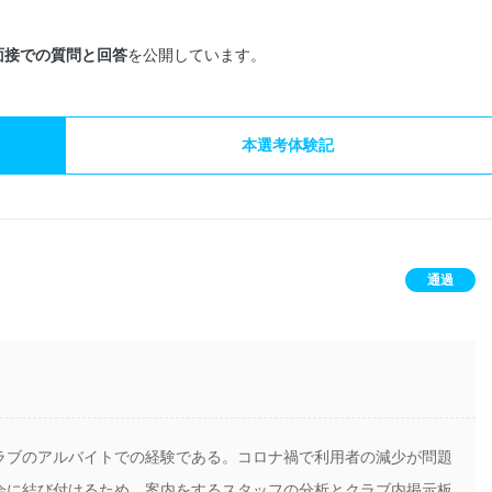
面接での質問と回答
を公開しています。
本選考体験記
通過
ラブのアルバイトでの経験である。コロナ禍で利用者の減少が問題
会に結び付けるため、案内をするスタッフの分析とクラブ内掲示板