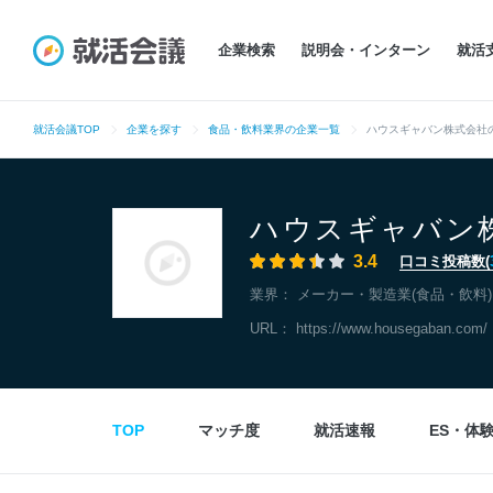
企業検索
説明会・インターン
就活
就活会議TOP
企業を探す
食品・飲料業界の企業一覧
ハウスギャバン株式会社
ハウスギャバン
3.4
口コミ投稿数(
業界：
メーカー・製造業(食品・飲料)
URL：
https://www.housegaban.com/
TOP
マッチ度
就活速報
ES・体