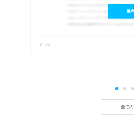
選
告する
0
0
全ての