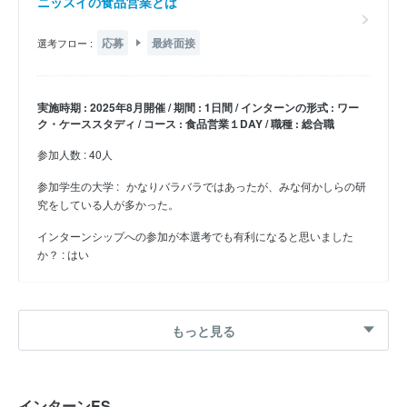
ニッスイの食品営業とは
応募
最終面接
選考フロー :
実施時期 : 2025年8月開催 / 期間 : 1日間 / インターンの形式 : ワー
ク・ケーススタディ / コース : 食品営業１DAY / 職種 : 総合職
参加人数 : 40人
参加学生の大学 :
かなりバラバラではあったが、みな何かしらの研
究をしている人が多かった。
インターンシップへの参加が本選考でも有利になると思いました
か？ : はい
27卒 夏インターン
もっと見る
水産調達とは
応募
最終面接
選考フロー :
インターンES