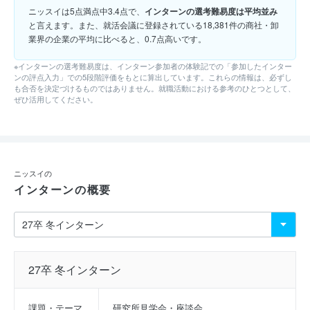
ニッスイは5点満点中3.4点で、
インターンの選考難易度は平均並み
と言えます。また、就活会議に登録されている18,381件の商社・卸
業界の企業の平均に比べると、0.7点高いです。
※インターンの選考難易度は、インターン参加者の体験記での「参加したインター
ンの評点入力」での5段階評価をもとに算出しています。これらの情報は、必ずし
も合否を決定づけるものではありません。就職活動における参考のひとつとして、
ぜひ活用してください。
ニッスイの
インターンの概要
27卒 冬インターン
課題・テーマ
研究所見学会・座談会