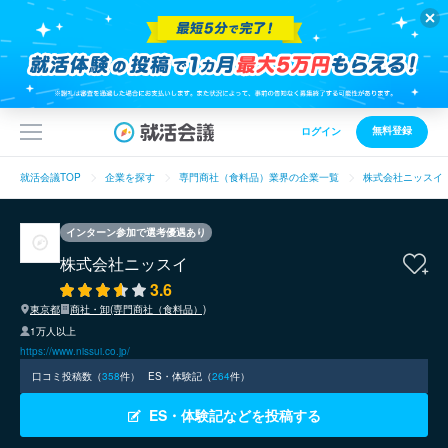
無料登録
ログイン
就活会議TOP
企業を探す
専門商社（食料品）業界の企業一覧
株式会社ニッスイ
インターン参加で選考優遇あり
株式会社ニッスイ
3.6
東京都
商社・卸(専門商社（食料品）)
1万人以上
https://www.nissui.co.jp/
口コミ投稿数（
358
件）
ES・体験記（
264
件）
ES・体験記などを投稿する