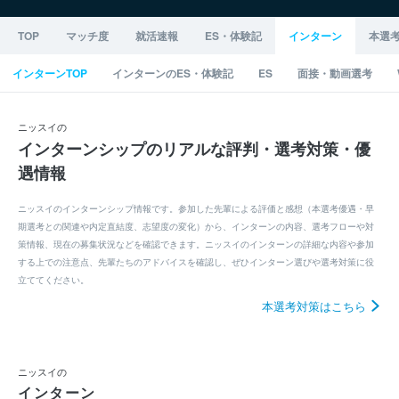
TOP
マッチ度
就活速報
ES・体験記
インターン
本選
インターンTOP
インターンのES・体験記
ES
面接・動画選考
ニッスイの
インターンシップのリアルな評判・選考対策・優
遇情報
ニッスイのインターンシップ情報です。参加した先輩による評価と感想（本選考優遇・早
期選考との関連や内定直結度、志望度の変化）から、インターンの内容、選考フローや対
策情報、現在の募集状況などを確認できます。ニッスイのインターンの詳細な内容や参加
する上での注意点、先輩たちのアドバイスを確認し、ぜひインターン選びや選考対策に役
立ててください。
本選考対策はこちら
ニッスイの
インターン