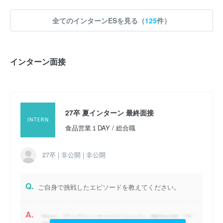
実施時期 : 2025年11月開催 / 期間 : 1日間 / インターンの形式 : 職
場・工場見学 / コース : 研究開発1day仕事体験 / 職種 : 研究職
全てのインターンESを見る（
125
件）
参加人数 : 25人
参加学生の大学 :
地方国公立、早慶上理、東京一工の理系院生が多
めだった。学部生はいなかった。
インターン面接
インターンシップへの参加が本選考でも有利になると思いました
か？ : はい
27卒 夏インターン 最終面接
食品営業１DAY / 総合職
27卒 | 非公開 | 非公開
Q.
ご自身で挑戦したエピソードを教えてください。
A.