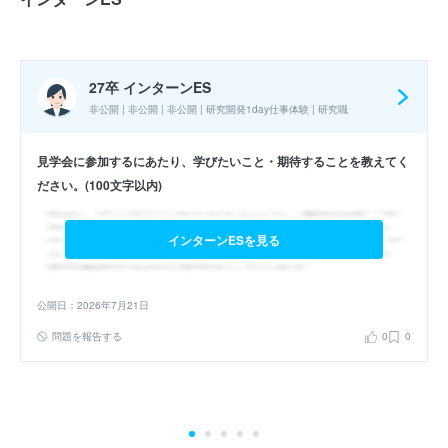
実施時期 : 2025年9月開催 / 期間 : 1日間 / インターンの形式 : ワー
ク・ケーススタディ / コース : 水産事業1day仕事体験
27卒 インターンES
非公開 | 非公開 | 非公開 | 研究開発1day仕事体験 | 研究職
参加人数 : 36人
参加学生の大学 :
かなりバラバラではあったが、みな何かしらの研
見学会に参加するにあたり、学びたいこと・期待することを教えてく
究をしている人が多かった。
ださい。(100文字以内)
インターンシップへの参加が本選考でも有利になると思いました
か？ : はい
インターンESを見る
27卒 冬インターン
公開日：2026年7月21日
研究所見学会・座談会
問題を報告する
0
0
エントリーシート
WEBテスト
選考フロー :