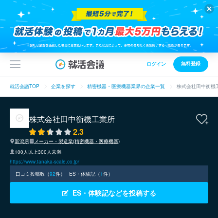
無料登録
ログイン
就活会議TOP
企業を探す
精密機器・医療機器業界の企業一覧
株式会社田中衡機
株式会社田中衡機工業所
2.3
新潟県
メーカー・製造業(精密機器・医療機器)
100人以上300人未満
https://www.tanaka-scale.co.jp/
口コミ投稿数（
92
件）
ES・体験記（
1
件）
ES・体験記などを投稿する