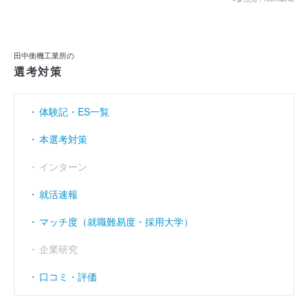
当期純利益
----
----
-
（円）
利益余剰金
----
----
-
（円）
田中衡機工業所の
選考対策
売上伸び率
----
- 7.88
- 3
（％）
営業利益率
----
----
-
（％）
体験記・ES一覧
経常利益率
4.76
5.81
4.
（％）
本選考対策
インターン
就活速報
マッチ度（就職難易度・採用大学）
企業研究
口コミ・評価