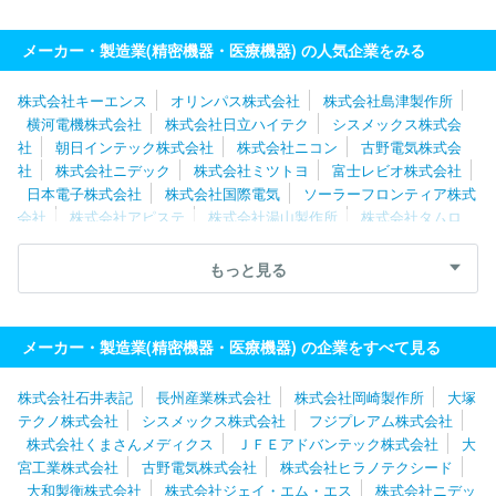
メーカー・製造業(精密機器・医療機器) の人気企業をみる
株式会社キーエンス
オリンパス株式会社
株式会社島津製作所
横河電機株式会社
株式会社日立ハイテク
シスメックス株式会
社
朝日インテック株式会社
株式会社ニコン
古野電気株式会
社
株式会社ニデック
株式会社ミツトヨ
富士レビオ株式会社
日本電子株式会社
株式会社国際電気
ソーラーフロンティア株式
会社
株式会社アピステ
株式会社湯山製作所
株式会社タムロ
ン
日機装株式会社
ＳＢカワスミ株式会社
株式会社トプコン
ＨＯＹＡ株式会社
三星ダイヤモンド工業株式会社
ＳＵＳ株式会
もっと見る
社
山洋電気株式会社
エスペック株式会社
株式会社東海メディ
カルプロダクツ
株式会社東京精密
株式会社トヤマ
レジル株式
会社
メーカー・製造業(精密機器・医療機器) の企業をすべて見る
株式会社石井表記
長州産業株式会社
株式会社岡崎製作所
大塚
テクノ株式会社
シスメックス株式会社
フジプレアム株式会社
株式会社くまさんメディクス
ＪＦＥアドバンテック株式会社
大
宮工業株式会社
古野電気株式会社
株式会社ヒラノテクシード
大和製衡株式会社
株式会社ジェイ・エム・エス
株式会社ニデッ