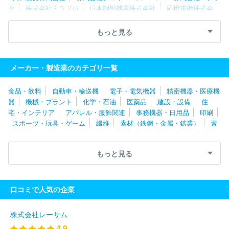
ク
株式会社ミラプロ
日本制禦機器株式会社
応用電機株式会
社
メニックス株式会社
日置電機株式会社
アドバンス電気工業
株式会社
株式会社東海メディカルプロダクツ
株式会社アピステ
もっと見る
朝日レントゲン工業株式会社
株式会社キーエンス
パール工業株
式会社
北陽電機株式会社
不二越機械工業株式会社
株式会社湯
山製作所
株式会社ライト光機製作所
株式会社島津製作所
朝日
メーカー・製造業のカテゴリ一覧
インテック株式会社
株式会社旭ポリスライダー
株式会社エネゲ
ート
株式会社モリタ製作所
日新イオン機器株式会社
エスペッ
食品・飲料
自動車・輸送機
電子・電気機器
精密機器・医療機
ク株式会社
三星ダイヤモンド工業株式会社
ＴＯＷＡ株式会社
器
機械・プラント
化学・石油
医薬品
建設・設備
住
サムコ株式会社
アピックヤマダ株式会社
京都電子工業株式会
宅・インテリア
アパレル・服飾関連
事務機器・日用品
印刷
社
白河オリンパス株式会社
株式会社ナカニシ
株式会社モリタ
スポーツ・玩具・ゲーム
繊維
素材（鉄鋼・金属・鉱業）
素
東京製作所
株式会社タムロン
アキム株式会社
株式会社デンソ
材（ゴム・ガラス・セラミックス）
素材（紙・パルプ）
素材
ー北海道
リングアンドリンク株式会社
会津オリンパス株式会社
（その他）
農林・水産
たばこ・飼料
その他
ギガフォトン株式会社
富士計測システム株式会社
株式会社セン
もっと見る
トラルユニ
株式会社アタゴ
株式会社メイテック
伊藤超短波株
式会社
株式会社シグマ
レジル株式会社
株式会社ニコン
株
式会社共和電業
武蔵エンジニアリング株式会社
クリエートメデ
口コミで人気の企業
ィック株式会社
株式会社テクノメディカ
日東光器株式会社
株
式会社フォトロン
株式会社白寿生科学研究所
株式会社ホギメデ
ィカル
オリンパス株式会社
株式会社ウドノ医機
ＳＢカワスミ
株式会社レーサム
株式会社
株式会社ユタカ
富士レビオ株式会社
株式会社トヤ
4.9