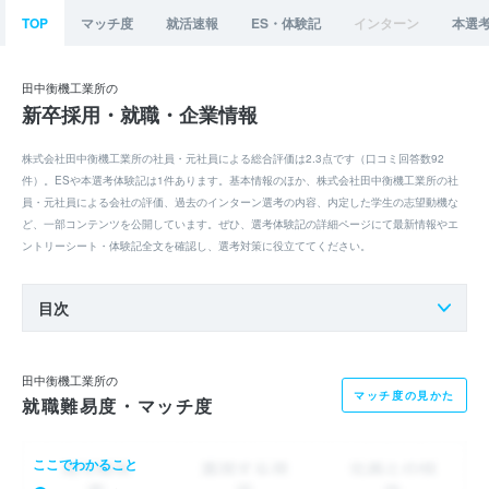
TOP
マッチ度
就活速報
ES・体験記
インターン
本選
田中衡機工業所の
新卒採用・就職・企業情報
株式会社田中衡機工業所の社員・元社員による総合評価は2.3点です（口コミ回答数92
件）。ESや本選考体験記は1件あります。基本情報のほか、株式会社田中衡機工業所の社
員・元社員による会社の評価、過去のインターン選考の内容、内定した学生の志望動機な
ど、一部コンテンツを公開しています。ぜひ、選考体験記の詳細ページにて最新情報やエ
ントリーシート・体験記全文を確認し、選考対策に役立ててください。
目次
田中衡機工業所の
マッチ度の見かた
就職難易度・マッチ度
ここでわかること