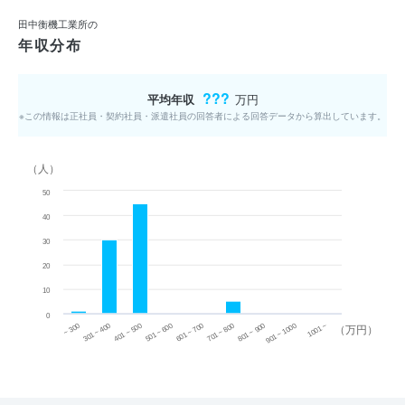
田中衡機工業所の
年収分布
???
平均年収
万円
※この情報は正社員・契約社員・派遣社員の回答者による回答データから算出しています。
（人）
50
40
30
20
10
0
~ 300
701 ~ 800
301 ~ 400
801 ~ 900
401 ~ 500
901 ~ 1000
501 ~ 600
601 ~ 700
1001 ~
（万円）