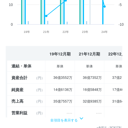
10
-5
0
-10
19年
21年
22年
23年
24年
19年12月期
21年12月期
22年12月
連結・単体
単体
単体
単体
資産合計
36億3552万
36億7352万
37億216
（円）
純資産
14億6136万
16億5848万
17億467
（円）
売上高
（円）
35億7557万
32億9385万
31億641
営業利益
----
----
-
（円）
全項目を表示する
経常利益
1億7028万
1億9135万
1億515
（円）
※参照元：NOKIZAL