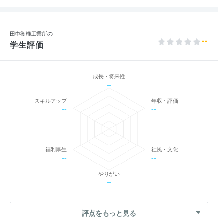
田中衡機工業所の
--
学生評価
成長・将来性
--
スキルアップ
年収・評価
--
--
福利厚生
社風・文化
--
--
やりがい
--
評点をもっと見る