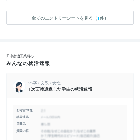
全てのエントリーシートを見る（
1
件）
田中衡機工業所の
みんなの就活速報
25卒 / 文系 / 女性
1次面接通過した学生の就活速報
面接官/学生
結果連絡
雰囲気
質問内容