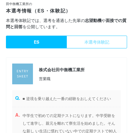
田中衡機工業所の
本選考情報（ES・体験記）
本選考体験記では、選考を通過した先輩の
志望動機
や
面接での質
問と回答
を公開しています。
ES
本選考体験記
株式会社田中衡機工業所
営業職
Q.
■ 逆境を乗り越えた一番の経験をおしえてください
A.
中学生で初めての定期テストになります。中学受験を
して進学し、親元を離れて寮生活を始めました。そん
な新し い生活に慣れていない中での定期テストで80人