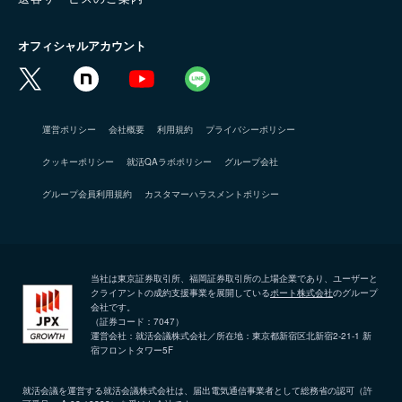
オフィシャルアカウント
運営ポリシー
会社概要
利用規約
プライバシーポリシー
クッキーポリシー
就活QAラボポリシー
グループ会社
グループ会員利用規約
カスタマーハラスメントポリシー
当社は東京証券取引所、福岡証券取引所の上場企業であり、ユーザーと
クライアントの成約支援事業を展開している
ポート株式会社
のグループ
会社です。
（証券コード：7047）
運営会社：就活会議株式会社／所在地：東京都新宿区北新宿2-21-1 新
宿フロントタワー5F
就活会議を運営する就活会議株式会社は、届出電気通信事業者として総務省の認可（許