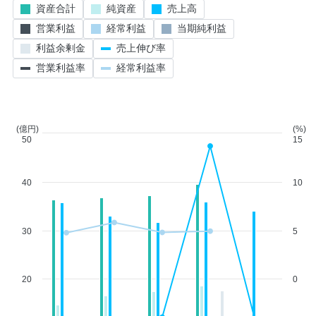
資産合計
純資産
売上高
営業利益
経常利益
当期純利益
利益余剰金
売上伸び率
営業利益率
経常利益率
(億円)
(%)
50
15
40
10
30
5
20
0