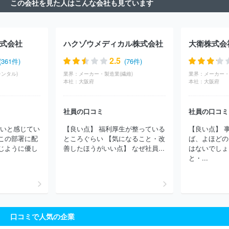
この会社を見た人はこんな会社も見ています
テクノメディカ
日東光器株式会社
株式会社フォトロン
株式会
社白寿生科学研究所
株式会社ホギメディカル
オリンパス株式会
社
株式会社ウドノ医機
ＳＢカワスミ株式会社
株式会社ユタ
カ
富士レビオ株式会社
株式会社トヤマ
三菱プレシジョン株式
式会社
ハクゾウメディカル株式会社
大衛株式会
会社
株式会社精研
株式会社エイアンドティー
株式会社アドバ
ンテスト
株式会社トーショー
株式会社日立ハイテク
株式会社
2.5
(361件)
(76件)
国際電気
山洋電気株式会社
スガ試験機株式会社
ＨＯＹＡ株式
ンタル)
業界：
メーカー・製造業(繊維)
業界：
メーカー・
会社
日本メジフィジックス株式会社
株式会社アバールデータ
本社：
大阪府
本社：
大阪府
日本電子株式会社
東京計器株式会社
キヤノンアネルバ株式会
社
京セラＳＯＣ株式会社
株式会社吉田製作所
株式会社トプコ
ン
株式会社ミツトヨ
横河電機株式会社
株式会社小野測器
社員の口コミ
社員の口コミ
株式会社東京精密
ソーラーフロンティア株式会社
株式会社Ａ＆
しいと感じてい
【良い点】 福利厚生が整っている
【良い点】 
Ｄホロンホールディングス
酒井医療株式会社
株式会社東京測器
この部署に配
ところぐらい 【気になること・改
ば、よほどの
研究所
夏原工業株式会社
ＳＵＳ株式会社
日機装株式会社
じように優し
善したほうがいい点】 なぜ社員...
はないでしょ
ほか(1947件)
と・...
口コミで人気の企業