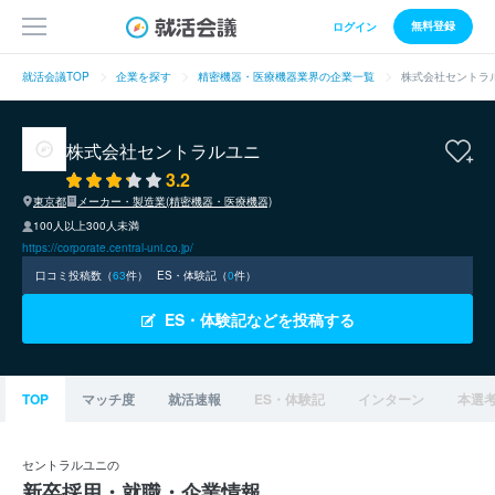
無料登録
ログイン
就活会議TOP
企業を探す
精密機器・医療機器業界の企業一覧
株式会社セントラ
株式会社セントラルユニ
3.2
東京都
メーカー・製造業(精密機器・医療機器)
100人以上300人未満
https://corporate.central-uni.co.jp/
口コミ投稿数（
63
件）
ES・体験記（
0
件）
ES・体験記などを投稿する
TOP
マッチ度
就活速報
ES・体験記
インターン
本選
セントラルユニの
新卒採用・就職・企業情報