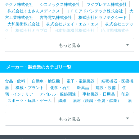
テクノ株式会社
シスメックス株式会社
フジプレアム株式会社
株式会社くまさんメディクス
ＪＦＥアドバンテック株式会社
大
宮工業株式会社
古野電気株式会社
株式会社ヒラノテクシード
大和製衡株式会社
株式会社ジェイ・エム・エス
株式会社ニデッ
ク
株式会社ミラプロ
日本制禦機器株式会社
応用電機株式会
社
メニックス株式会社
日置電機株式会社
アドバンス電気工業
株式会社
株式会社東海メディカルプロダクツ
株式会社アピステ
もっと見る
朝日レントゲン工業株式会社
株式会社キーエンス
パール工業株
式会社
北陽電機株式会社
不二越機械工業株式会社
株式会社湯
山製作所
株式会社ライト光機製作所
株式会社島津製作所
朝日
メーカー・製造業のカテゴリ一覧
インテック株式会社
株式会社旭ポリスライダー
株式会社エネゲ
ート
株式会社モリタ製作所
日新イオン機器株式会社
エスペッ
食品・飲料
自動車・輸送機
電子・電気機器
精密機器・医療機
ク株式会社
三星ダイヤモンド工業株式会社
ＴＯＷＡ株式会社
器
機械・プラント
化学・石油
医薬品
建設・設備
住
サムコ株式会社
アピックヤマダ株式会社
京都電子工業株式会
宅・インテリア
アパレル・服飾関連
事務機器・日用品
印刷
社
白河オリンパス株式会社
株式会社ナカニシ
株式会社モリタ
スポーツ・玩具・ゲーム
繊維
素材（鉄鋼・金属・鉱業）
素
東京製作所
株式会社タムロン
アキム株式会社
株式会社デンソ
材（ゴム・ガラス・セラミックス）
素材（紙・パルプ）
素材
ー北海道
リングアンドリンク株式会社
会津オリンパス株式会社
（その他）
農林・水産
たばこ・飼料
その他
ギガフォトン株式会社
富士計測システム株式会社
株式会社アタ
もっと見る
ゴ
株式会社メイテック
伊藤超短波株式会社
株式会社シグマ
レジル株式会社
株式会社ニコン
株式会社共和電業
武蔵エン
ジニアリング株式会社
クリエートメディック株式会社
株式会社