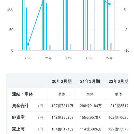
100
0
50
-8
0
-16
20年
21年
22年
23年
24年
20年3月期
21年3月期
22年3月期
連結・単体
単体
単体
単体
資産合計
（円）
187億7811万
206億2184万
212億861万
純資産
（円）
148億8958万
155億9578万
162億1662万
売上高
（円）
104億6171万
114億5826万
122億5537万