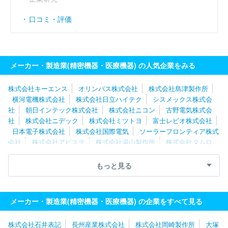
口コミ・評価
メーカー・製造業(精密機器・医療機器) の人気企業をみる
株式会社キーエンス
オリンパス株式会社
株式会社島津製作所
横河電機株式会社
株式会社日立ハイテク
シスメックス株式会
社
朝日インテック株式会社
株式会社ニコン
古野電気株式会
社
株式会社ニデック
株式会社ミツトヨ
富士レビオ株式会社
日本電子株式会社
株式会社国際電気
ソーラーフロンティア株式
会社
株式会社アピステ
株式会社湯山製作所
株式会社タムロ
ン
日機装株式会社
ＳＢカワスミ株式会社
株式会社トプコン
ＨＯＹＡ株式会社
三星ダイヤモンド工業株式会社
ＳＵＳ株式会
もっと見る
社
山洋電気株式会社
エスペック株式会社
株式会社東海メディ
カルプロダクツ
株式会社東京精密
株式会社トヤマ
レジル株式
会社
メーカー・製造業(精密機器・医療機器) の企業をすべて見る
株式会社石井表記
長州産業株式会社
株式会社岡崎製作所
大塚