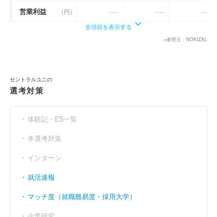
営業利益
----
----
----
（円）
全項目を表示する
経常利益
（円）
9億3494万
13億2862万
15億1272万
※参照元：NOKIZAL
当期純利益
----
----
----
（円）
利益余剰金
----
----
----
（円）
セントラルユニの
選考対策
売上伸び率
（％）
- 13.75
9.53
6.96
営業利益率
----
----
----
（％）
体験記・ES一覧
経常利益率
（％）
8.94
11.6
12.34
本選考対策
インターン
就活速報
マッチ度（就職難易度・採用大学）
企業研究