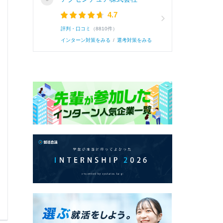
Q.
自己PR
4.7
評判・口コミ
（8810件）
インターン対策をみる
/
選考対策をみる
A.
私の強みは，研究活動を通して身につけた計画
向きな姿勢を心がけている．その結果，研究の
会・論文の経験を重ねることができた．後輩にも，
続き
0
0