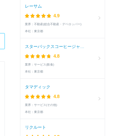
レーサム
4.9
業界：
不動産(総合不動産・デベロッパー)
本社：
東京都
スターバックスコーヒージャパン
4.8
業界：
サービス(飲食)
本社：
東京都
株式会社ニコン
営業職
タマディック
4.8
Q.
業界：
サービス(その他)
あなたが大切にしている価値観 300文字以内
本社：
東京都
A.
リクルート
相手の本音や真のニーズを理解しようとする姿