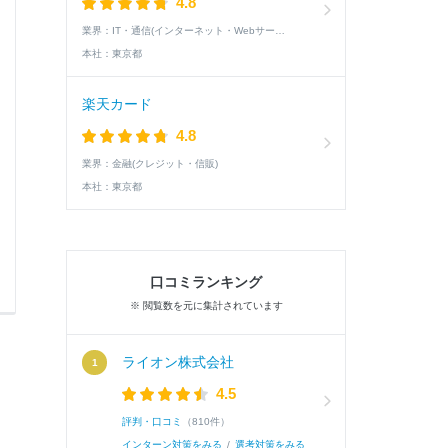
部員から退部したい旨を伝えられた。当初は忙
4.8
の様子から別の理由があると感じ、改めて時間を設
業界：
IT・通信(インターネット・Webサービス)
本社：
東京都
続き
楽天カード
4.8
業界：
金融(クレジット・信販)
本社：
東京都
口コミランキング
0
0
※ 閲覧数を元に集計されています
ライオン株式会社
4.5
評判・口コミ
（810件）
インターン対策をみる
/
選考対策をみる