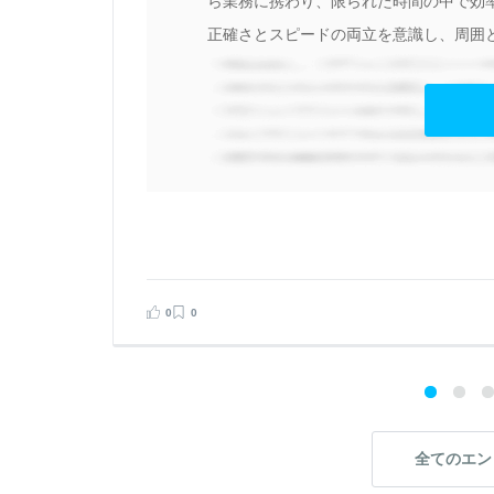
ら業務に携わり、限られた時間の中で効
正確さとスピードの両立を意識し、周囲と
見る
告する
0
0
全てのエン