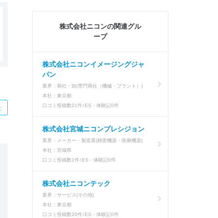
株式会社ニコンの関連グル
ープ
株式会社ニコンイメージングジャ
パン
業界：
商社・卸(専門商社（機械・プラント）)
本社：
東京都
口コミ投稿数
21件
ES・体験記
0件
た
株式会社宮城ニコンプレシジョン
業界：
メーカー・製造業(精密機器・医療機器)
本社：
宮城県
口コミ投稿数
1件
ES・体験記
0件
株式会社ニコンテック
業界：
サービス(その他)
本社：
東京都
口コミ投稿数
20件
ES・体験記
0件