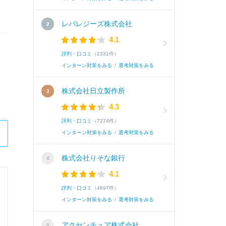
レバレジーズ株式会社
4.1
評判・口コミ
（2331件）
インターン対策をみる
/
選考対策をみる
株式会社日立製作所
4.3
評判・口コミ
（7274件）
インターン対策をみる
/
選考対策をみる
株式会社りそな銀行
4.1
株式会社ニコン
評判・口コミ
（4697件）
インターン対策をみる
/
選考対策をみる
Summer Internship 1Dayコース / 特になし
アクセンチュア株式会社