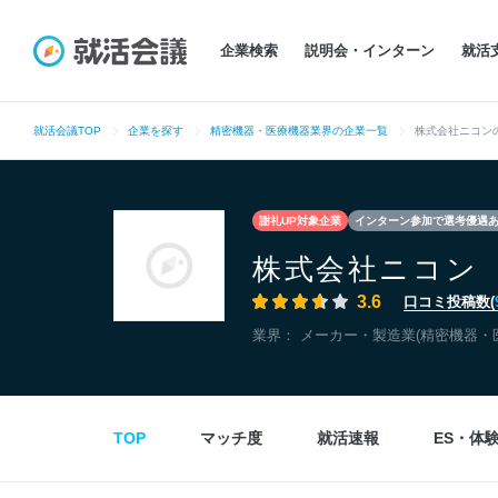
企業検索
説明会・インターン
就活
就活会議TOP
企業を探す
精密機器・医療機器業界の企業一覧
株式会社ニコン
謝礼UP対象企業
インターン参加で選考優遇
株式会社ニコン
3.6
口コミ投稿数(
業界：
メーカー・製造業(精密機器・
TOP
マッチ度
就活速報
ES・体