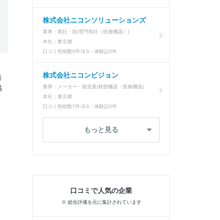
株式会社ニコンソリューションズ
業界：
商社・卸(専門商社（医療機器）)
本社：
東京都
口コミ投稿数
0件
ES・体験記
0件
株式会社ニコンビジョン
考
掲
業界：
メーカー・製造業(精密機器・医療機器)
本社：
東京都
口コミ投稿数
7件
ES・体験記
0件
もっと見る
口コミで人気の企業
※ 総合評価を元に集計されています