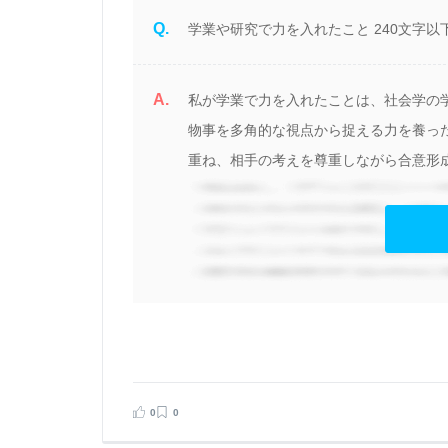
Q.
学業や研究で⼒を⼊れたこと 240文字以
A.
私が学業で力を入れたことは、社会学の
理
物事を多角的な視点から捉える力を養っ
重ね、相手の考えを尊重しながら合意形成
見る
告する
0
0