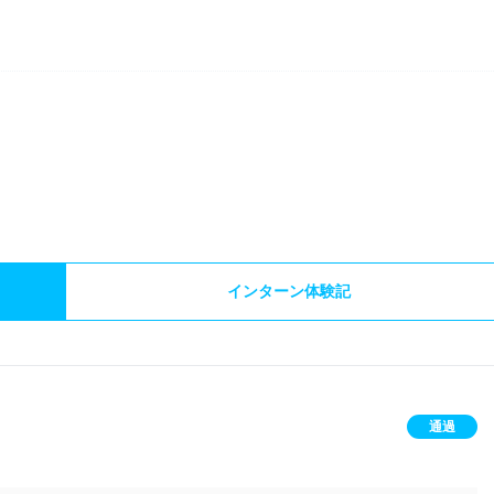
）
インターン体験記
通過