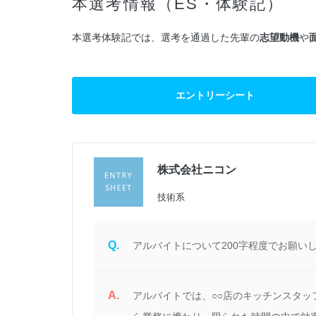
本選考情報（ES・体験記）
本選考体験記では、選考を通過した先輩の
志望動機
や
エントリーシート
株式会社ニコン
過
技術系
Q.
つ
アルバイトについて200字程度でお願い
A.
アルバイトでは、○○店のキッチンスタ