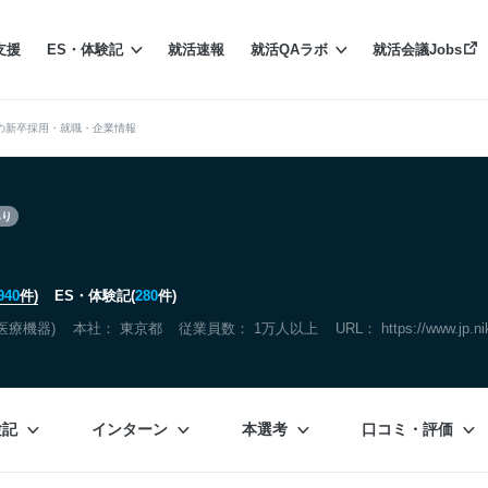
支援
ES・体験記
就活速報
就活QAラボ
就活会議Jobs
の新卒採用・就職・企業情報
あり
940
件)
ES・体験記(
280
件)
医療機器)
本社：
東京都
従業員数： 1万人以上
URL：
https://www.jp.n
験記
インターン
本選考
口コミ・評価