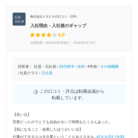
株式会社ＵＳＥＮの口コミ・評判
入社理由・入社後のギャップ
4.0
在籍時期：2022年頃/投稿日： 2026年5月13日
回答者：
社員・元社員 /
20代前半
/
女性
/
4年前 /
その他職種
/
社員クラス /
正社員
この口コミ・評点は転職会議から
転載しています。
【良い点】
営業だったのでとても自由がきいて時間もたくさんあった。
【気になること・改善したほうがいい点】
仕事ができる人は大企業ということもありスキル...
続きを読む(全95