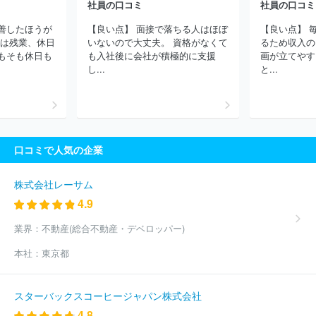
社員の口コミ
社員の口コミ
善したほうが
【良い点】 面接で落ちる人はほぼ
【良い点】 
スは残業、休日
いないので大丈夫。 資格がなくて
るため収入の
もそも休日も
も入社後に会社が積極的に支援
画が立てやす
し...
と...
口コミで人気の企業
株式会社レーサム
4.9
業界：
不動産(総合不動産・デベロッパー)
本社：
東京都
スターバックスコーヒージャパン株式会社
4.8