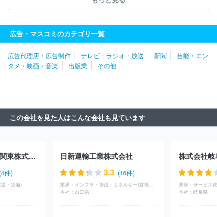
会社宮崎放送
北陸朝日放送株式会社
株式会社ケーブルメディア
ワイワイ
北海道テレビ放送株式会社
株式会社テレビユー福島
福島テレビ株式会社
日本海テレビジョン放送株式会社
山隂中央
広告・マスコミのカテゴリ一覧
テレビジヨン放送株式会社
四国放送株式会社
広告代理店・広告制作
テレビ・ラジオ・放送
新聞
芸能・エン
タメ・映画・音楽
出版業
その他
この会社を見た人はこんな会社も見ています
ミサワリフォーム関東株式会社
日新運輸工業株式会社
3.3
(4件)
(16件)
設・設備)
業界：
インフラ・物流・エネルギー(貨物（陸運）)
業界：
サービス(
本社：
山口県
本社：
岐阜県