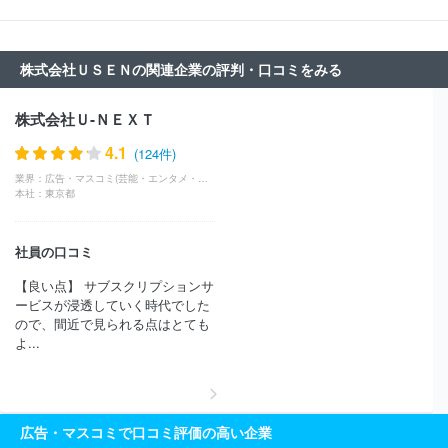
株式会社ＵＳＥＮの関連企業の評判・口コミをみる
株式会社Ｕ‐ＮＥＸＴ
4.1
(124件)
業界：
広告・マスコミ(芸能・エンタメ・映画・音楽)
本社：
東京都
社員の口コミ
【良い点】 サブスクリプションサ
ービスが浸透していく時代でした
ので、間近で見られる点はとても
よ...
広告・マスコミで口コミ評価の高い企業