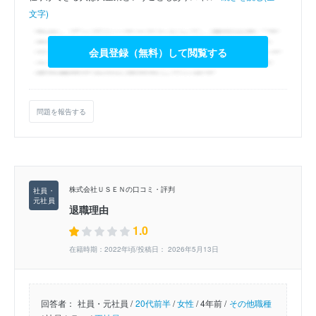
文字)
会員登録（無料）して閲覧する
問題を報告する
株式会社ＵＳＥＮの口コミ・評判
退職理由
1.0
在籍時期：2022年頃/投稿日： 2026年5月13日
回答者：
社員・元社員 /
20代前半
/
女性
/
4年前 /
その他職種