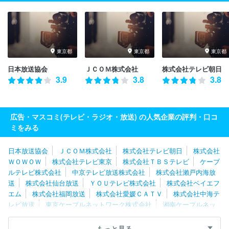
東京都
東京都
東京都
日本放送協会
ＪＣＯＭ株式会社
株式会社テレビ朝日
3.9
3.8
3.8
広告・マスコミ(テレビ・ラジオ・放送) の人気企業の評判・口コ
ミをみる
日本放送協会
ＪＣＯＭ株式会社
株式会社テレビ朝日
株式会社
ＷＯＷＯＷ
株式会社テレビ東京
株式会社ＴＢＳテレビ
ケーブ
ルテレビ株式会社
中京テレビ放送株式会社
株式会社瀨戸内海放
送
株式会社仙台放送
ＹＯＵテレビ株式会社
株式会社ベイエフ
エム
株式会社福岡放送
株式会社愛媛ＣＡＴＶ
株式会社中海テ
レビ放送
東京ケーブルネットワーク株式会社
湘南ケーブルネッ
トワーク株式会社
スカパーＪＳＡＴ株式会社
株式会社倉敷ケー
ブルテレビ
株式会社日本入試センター
岡山放送株式会社
株式
もっと見る