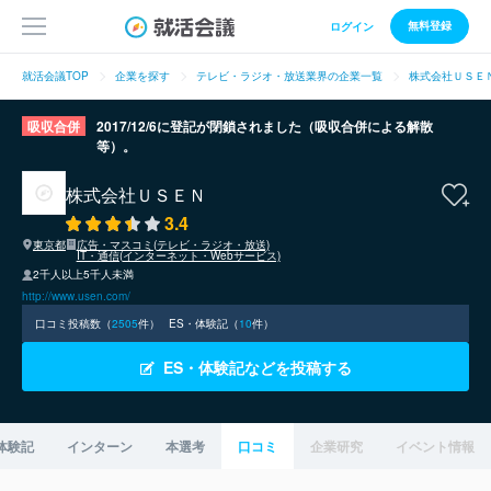
無料登録
ログイン
就活会議TOP
企業を探す
テレビ・ラジオ・放送業界の企業一覧
株式会社ＵＳＥ
吸収合併
2017/12/6に登記が閉鎖されました（吸収合併による解散
等）。
株式会社ＵＳＥＮ
3.4
東京都
広告・マスコミ(テレビ・ラジオ・放送)
IT・通信(インターネット・Webサービス)
2千人以上5千人未満
http://www.usen.com/
口コミ投稿数（
2505
件）
ES・体験記（
10
件）
ES・体験記などを投稿する
体験記
インターン
本選考
口コミ
企業研究
イベント情報