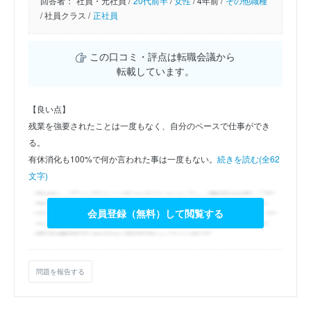
回答者：
社員・元社員 /
20代前半
/
女性
/
4年前 /
その他職種
/
社員クラス /
正社員
この口コミ・評点は転職会議から
転載しています。
【良い点】
残業を強要されたことは一度もなく、自分のペースで仕事ができ
る。
有休消化も100%で何か言われた事は一度もない。
続きを読む(全62
文字)
会員登録（無料）して閲覧する
問題を報告する