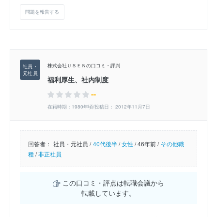
問題を報告する
株式会社ＵＳＥＮの口コミ・評判
福利厚生、社内制度
--
在籍時期：1980年頃/投稿日： 2012年11月7日
回答者：
社員・元社員 /
40代後半
/
女性
/
46年前 /
その他職
種
/
非正社員
この口コミ・評点は転職会議から
転載しています。