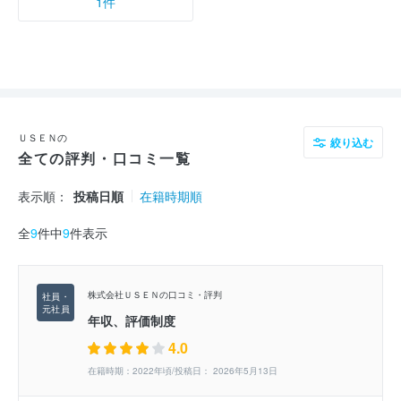
1件
ＵＳＥＮの
絞り込む
全ての評判・口コミ一覧
表示順：
投稿日順
在籍時期順
全
9
件中
9
件表示
株式会社ＵＳＥＮの口コミ・評判
年収、評価制度
4.0
在籍時期：2022年頃/投稿日： 2026年5月13日