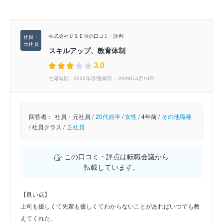
株式会社ＵＳＥＮの口コミ・評判
スキルアップ、教育体制
3.0
在籍時期：2022年頃/投稿日： 2026年5月13日
回答者：
社員・元社員 /
20代前半
/
女性
/
4年前 /
その他職種
/
社員クラス /
正社員
この口コミ・評点は転職会議から
転載しています。
【良い点】
上司も優しくて先輩も優しくてわからないことがあればいつでも教
えてくれた。