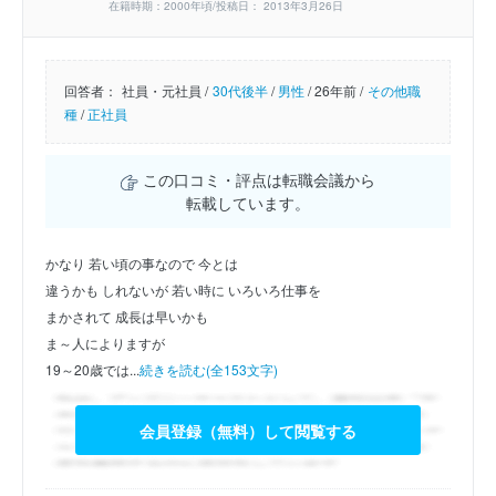
在籍時期：2000年頃/投稿日： 2013年3月26日
回答者：
社員・元社員 /
30代後半
/
男性
/
26年前 /
その他職
種
/
正社員
この口コミ・評点は転職会議から
転載しています。
かなり 若い頃の事なので 今とは
違うかも しれないが 若い時に いろいろ仕事を
まかされて 成長は早いかも
ま～人によりますが
19～20歳では...
続きを読む(全153文字)
会員登録（無料）して閲覧する