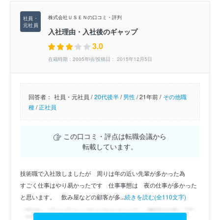
株式会社ＵＳＥＮの口コミ・評判
入社理由・入社後のギャップ
3.0
在籍時期：2005年頃/投稿日： 2015年12月5日
回答者：
社員・元社員 /
20代後半
/
男性
/
21年前 /
その他職
種
/
正社員
この口コミ・評点は転職会議から
転載しています。
技術職で入社致しましたが　周りは年の近い先輩が多かった為
すごく仕事はやり易かったです　仕事事態は　夜の仕事が多かった
と思います。　飲み屋などの顧客が多...
続きを読む(全110文字)