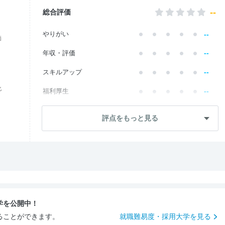
--
総合評価
--
やりがい
価
--
年収・評価
--
スキルアップ
化
--
福利厚生
--
成長・将来性
評点をもっと見る
--
社員・管理職
--
ワークライフ
--
社風・文化
--
女性の働きやすさ
学を公開中！
--
入社後のギャップ
ることができます。
就職難易度・採用大学を見る
--
入社難易度