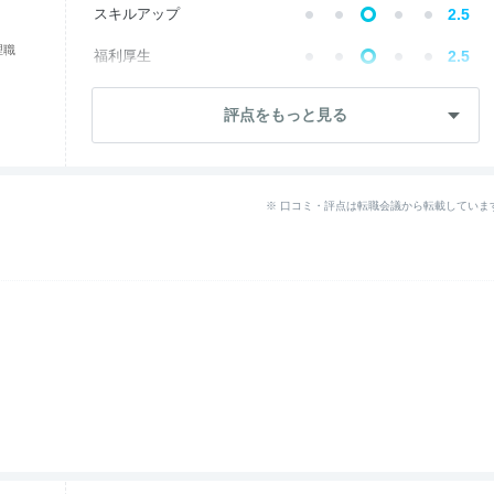
スキルアップ
2.5
理職
福利厚生
2.5
成長・将来性
3.6
評点をもっと見る
社員・管理職
3.7
ワークライフ
2.6
※ 口コミ・評点は転職会議から転載していま
女性の働きやすさ
5.0
入社後のギャップ
3.7
退職理由
2.3