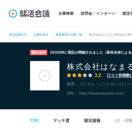
企業検索
説明会・インターン
就活
就活会議TOP
企業を探す
飲食業界の企業一覧
株式会社はなまる分割会社の新
吸収合併
2019/2/8に登記が閉鎖されました（吸収合併によ
株式会社はなま
3.2
口コミ投稿数(
業界：
コンサル・シンクタンク(コン
URL：
http://hanamaruudon.com/
TOP
マッチ度
就活速報
ES・体