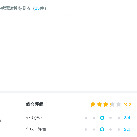
の就活速報を見る（
15
件）
3.2
総合評価
やりがい
3.4
価
年収・評価
3.1