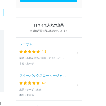
た
口コミで人気の企業
※ 総合評価を元に集計されています
レーサム
4.9
業界：
不動産(総合不動産・デベロッパー)
本社：
東京都
スターバックスコーヒージャパン
4.8
業界：
サービス(飲食)
本社：
東京都
用