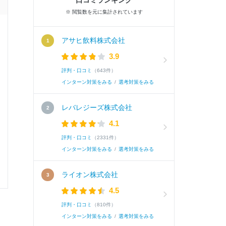
口コミランキング
※ 閲覧数を元に集計されています
面接官/学生
アサヒ飲料株式会社
3.9
雰囲気
評判・口コミ
（643件）
インターン対策をみる
/
選考対策をみる
レバレジーズ株式会社
選考速報を
4.1
評判・口コミ
（2331件）
インターン対策をみる
/
選考対策をみる
0
0
ライオン株式会社
4.5
評判・口コミ
（810件）
インターン対策をみる
/
選考対策をみる