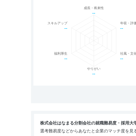
成長・将来性
--
スキルアップ
年収・評
--
--
福利厚生
社風・文
--
--
やりがい
--
株式会社はなまる分割会社の就職難易度・採用大
選考難易度などからあなたと企業のマッチ度を見