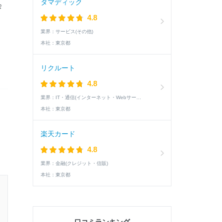
タマディック
会
4.8
業界：
サービス(その他)
本社：
東京都
リクルート
4.8
業界：
IT・通信(インターネット・Webサービス)
本社：
東京都
楽天カード
4.8
業界：
金融(クレジット・信販)
本社：
東京都
21卒 / 文系 / 女性
1次面接通過した学生の就活速報