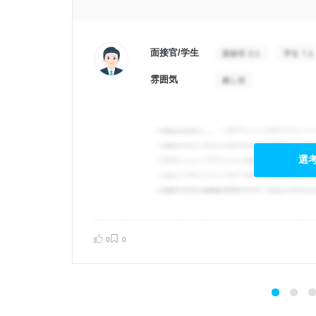
面接官/学生
雰囲気
選
0
0
告する