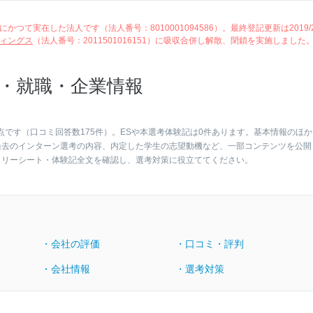
て実在した法人です（法人番号：8010001094586）。最終登記更新は2019/2
ィングス
（法人番号：2011501016151）に吸収合併し解散、閉鎖を実施しました
・就職・企業情報
点です（口コミ回答数175件）。ESや本選考体験記は0件あります。基本情報のほか
過去のインターン選考の内容、内定した学生の志望動機など、一部コンテンツを公開
トリーシート・体験記全文を確認し、選考対策に役立ててください。
・会社の評価
・口コミ・評判
・会社情報
・選考対策