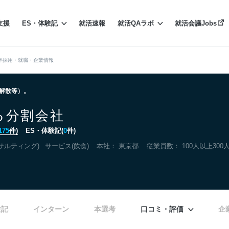
支援
ES・体験記
就活速報
就活QAラボ
就活会議Jobs
卒採用・就職・企業情報
る解散等）。
る分割会社
175
件)
ES・体験記(
0
件)
サルティング)
サービス(飲食)
本社：
東京都
従業員数： 100人以上300
験記
インターン
本選考
口コミ・評価
企