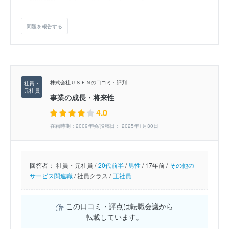
問題を報告する
株式会社ＵＳＥＮの口コミ・評判
事業の成長・将来性
4.0
在籍時期：2009年頃/投稿日： 2025年1月30日
回答者：
社員・元社員 /
20代前半
/
男性
/
17年前 /
その他の
サービス関連職
/
社員クラス /
正社員
この口コミ・評点は転職会議から
転載しています。