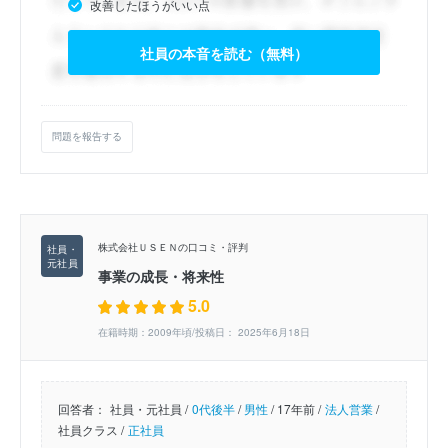
改善したほうがいい点
社員の本音を読む（無料）
問題を報告する
株式会社ＵＳＥＮの口コミ・評判
事業の成長・将来性
5.0
在籍時期：2009年頃/投稿日： 2025年6月18日
回答者：
社員・元社員 /
0代後半
/
男性
/
17年前 /
法人営業
/
社員クラス /
正社員