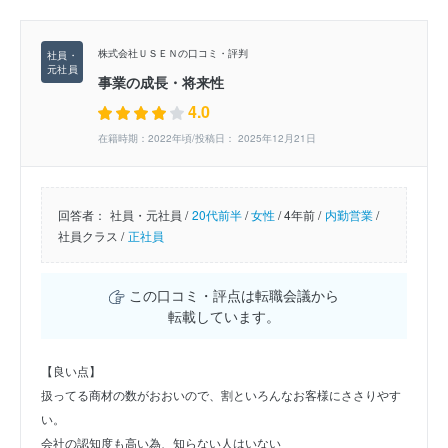
株式会社ＵＳＥＮの口コミ・評判
事業の成長・将来性
4.0
在籍時期：2022年頃/投稿日： 2025年12月21日
回答者：
社員・元社員 /
20代前半
/
女性
/
4年前 /
内勤営業
/
社員クラス /
正社員
この口コミ・評点は転職会議から
転載しています。
【良い点】
扱ってる商材の数がおおいので、割といろんなお客様にささりやす
い。
会社の認知度も高い為、知らない人はいない