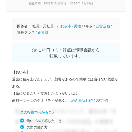
在籍時期：2022年頃/投稿日： 2025年12月19日
回答者：
社員・元社員 /
20代前半
/
男性
/
4年前 /
経営企画
/
課長クラス /
正社員
この口コミ・評点は転職会議から
転載しています。
【良い点】
過去に積み上げたシェア、顧客があるので簡単には崩れない収益が
ある。
【気になること・改善したほうがいい点】
商材一つ一つのクオリティが低く、...
続きを読む(全100文字)
この投稿でわかること
働いてみて感じたこと
実際の働き方