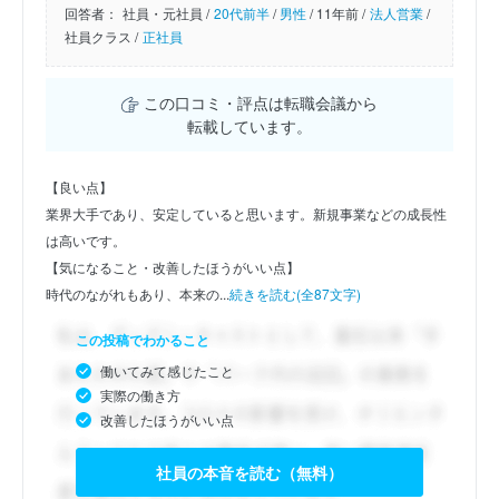
回答者：
社員・元社員 /
20代前半
/
男性
/
11年前 /
法人営業
/
社員クラス /
正社員
この口コミ・評点は転職会議から
転載しています。
【良い点】
業界大手であり、安定していると思います。新規事業などの成長性
は高いです。
【気になること・改善したほうがいい点】
時代のながれもあり、本来の...
続きを読む(全87文字)
この投稿でわかること
働いてみて感じたこと
実際の働き方
改善したほうがいい点
社員の本音を読む（無料）