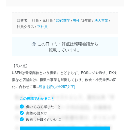
回答者：
社員・元社員 /
20代前半
/
男性
/
2年前 /
法人営業
/
社員クラス /
正社員
この口コミ・評点は転職会議から
転載しています。
【良い点】
USENは音楽配信という祖業にとどまらず、POSレジや通信、DX支
援など店舗向けに複数の事業を展開しており、飲食・小売業界の変
化に合わせて事...
続きを読む(全257文字)
この投稿でわかること
働いてみて感じたこと
実際の働き方
改善したほうがいい点