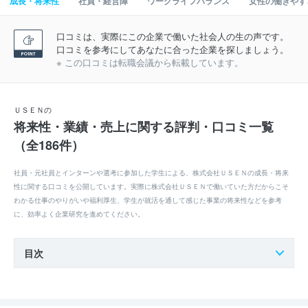
成長・将来性
社員・経営陣
ワークライフバランス
女性の働きやす
口コミは、実際にこの企業で働いた社会人の生の声です。
口コミを参考にしてあなたに合った企業を探しましょう。
※ この口コミは転職会議から転載しています。
ＵＳＥＮの
将来性・業績・売上に関する評判・口コミ一覧
（全186件）
社員・元社員とインターンや選考に参加した学生による、株式会社ＵＳＥＮの成長・将来
性に関する口コミを公開しています。実際に株式会社ＵＳＥＮで働いていた方だからこそ
わかる仕事のやりがいや福利厚生、学生が就活を通して感じた事業の将来性などを参考
に、効率よく企業研究を進めてください。
目次