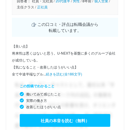
回答者：
社員・元社員 /
20代後半
/
男性
/
8年前 /
個人営業
/
主任クラス /
正社員
この口コミ・評点は転職会議から
転載しています。
【良い点】
将来性は悪くはないと思う。U-NEXTを基盤に多くのグループ会社
が成功している。
【気になること・改善したほうがいい点】
全て中途半端なグル...
続きを読む(全186文字)
この投稿でわかること
働いてみて感じたこと
実際の働き方
改善したほうがいい点
社員の本音を読む（無料）