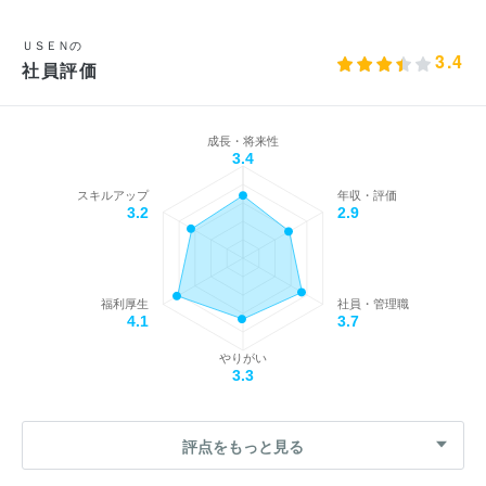
ＵＳＥＮの
3.4
社員評価
成長・将来性
3.4
スキルアップ
年収・評価
3.2
2.9
福利厚生
社員・管理職
4.1
3.7
やりがい
3.3
評点をもっと見る