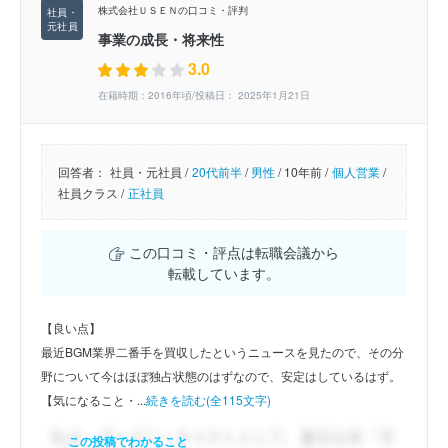
株式会社ＵＳＥＮの口コミ・評判
事業の成長・将来性
3.0
在籍時期：2016年頃/投稿日： 2025年1月21日
回答者：
社員・元社員 /
20代前半
/
男性
/
10年前 /
個人営業
/
社員クラス /
正社員
この口コミ・評点は転職会議から
転載しています。
【良い点】
最近BGM業界二番手を買収したというニュースを見たので、その分
野について今はほぼ独占状態のはずなので、安定はしているはず。
【気になること・...
続きを読む(全115文字)
この投稿でわかること