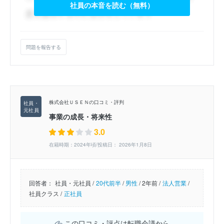
社員の本音を読む（無料）
問題を報告する
株式会社ＵＳＥＮの口コミ・評判
事業の成長・将来性
3.0
在籍時期：2024年頃/投稿日： 2026年1月8日
回答者：
社員・元社員 /
20代前半
/
男性
/
2年前 /
法人営業
/
社員クラス /
正社員
この口コミ・評点は転職会議から