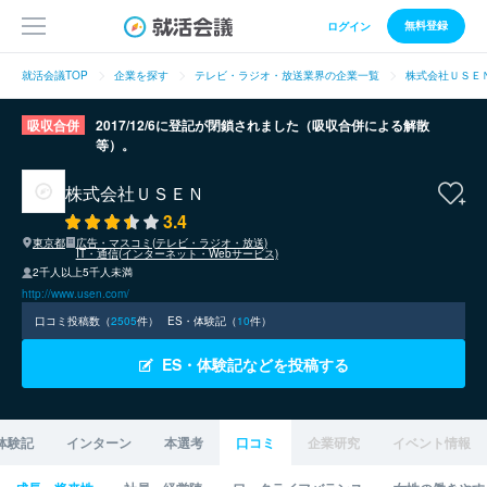
無料登録
ログイン
就活会議TOP
企業を探す
テレビ・ラジオ・放送業界の企業一覧
株式会社ＵＳＥ
吸収合併
2017/12/6に登記が閉鎖されました（吸収合併による解散
等）。
株式会社ＵＳＥＮ
3.4
東京都
広告・マスコミ(テレビ・ラジオ・放送)
IT・通信(インターネット・Webサービス)
2千人以上5千人未満
http://www.usen.com/
口コミ投稿数（
2505
件）
ES・体験記（
10
件）
ES・体験記などを投稿する
体験記
インターン
本選考
口コミ
企業研究
イベント情報