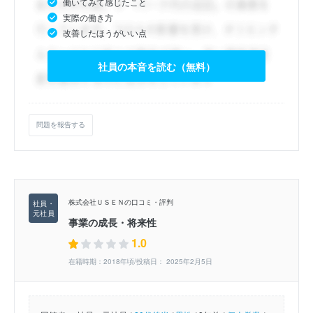
働いてみて感じたこと
実際の働き方
改善したほうがいい点
社員の本音を読む（無料）
問題を報告する
株式会社ＵＳＥＮの口コミ・評判
事業の成長・将来性
1.0
在籍時期：2018年頃/投稿日： 2025年2月5日