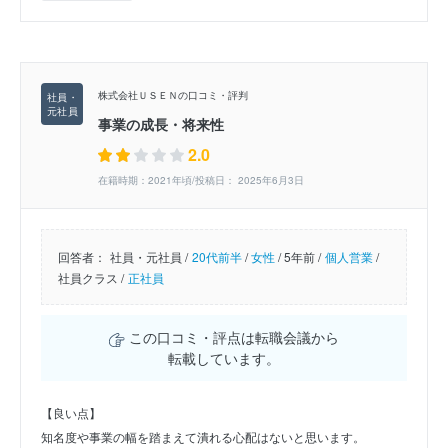
株式会社ＵＳＥＮの口コミ・評判
事業の成長・将来性
2.0
在籍時期：2021年頃/投稿日： 2025年6月3日
回答者：
社員・元社員 /
20代前半
/
女性
/
5年前 /
個人営業
/
社員クラス /
正社員
この口コミ・評点は転職会議から
転載しています。
【良い点】
知名度や事業の幅を踏まえて潰れる心配はないと思います。