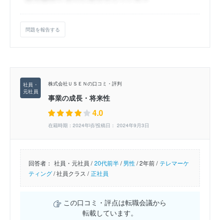
問題を報告する
株式会社ＵＳＥＮの口コミ・評判
事業の成長・将来性
4.0
在籍時期：2024年頃/投稿日： 2024年9月3日
回答者：
社員・元社員 /
20代前半
/
男性
/
2年前 /
テレマーケ
ティング
/
社員クラス /
正社員
この口コミ・評点は転職会議から
転載しています。