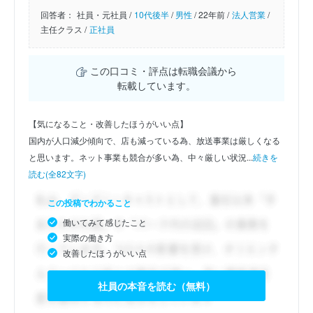
回答者：
社員・元社員 /
10代後半
/
男性
/
22年前 /
法人営業
/
主任クラス /
正社員
この口コミ・評点は転職会議から
転載しています。
【気になること・改善したほうがいい点】
国内が人口減少傾向で、店も減っている為、放送事業は厳しくなる
と思います。ネット事業も競合が多い為、中々厳しい状況...
続きを
読む(全82文字)
この投稿でわかること
働いてみて感じたこと
実際の働き方
改善したほうがいい点
社員の本音を読む（無料）