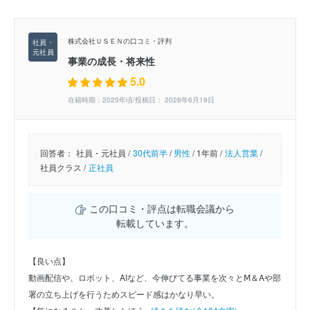
株式会社ＵＳＥＮの口コミ・評判
事業の成長・将来性
5.0
在籍時期：2025年頃/投稿日： 2026年6月19日
回答者：
社員・元社員 /
30代前半
/
男性
/
1年前 /
法人営業
/
社員クラス /
正社員
この口コミ・評点は転職会議から
転載しています。
【良い点】
動画配信や、ロボット、AIなど、今伸びてる事業を次々とⅯ＆Aや部
署の立ち上げを行うためスピード感はかなり早い。