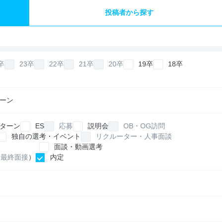
投稿者から探す
卒
23卒
22卒
21卒
20卒
19卒
18卒
ーン
ターン
ES
応募
説明会
OB・OG訪問
独自の選考・イベント
リクルーター・人事面談
面談・動画選考
最終面接
）
内定