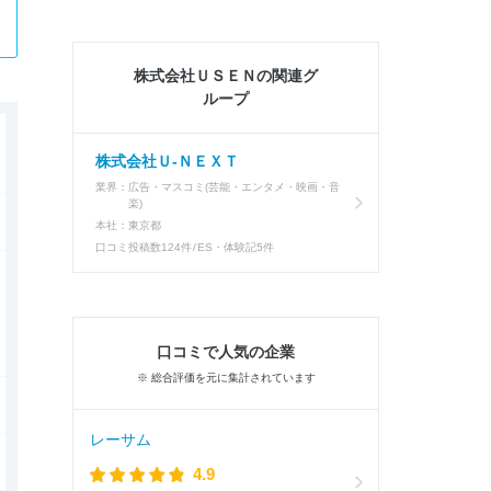
株式会社ＵＳＥＮの関連グ
ループ
株式会社Ｕ‐ＮＥＸＴ
業界：
広告・マスコミ(芸能・エンタメ・映画・音
楽)
本社：
東京都
口コミ投稿数
124件
ES・体験記
5件
口コミで人気の企業
※ 総合評価を元に集計されています
レーサム
4.9