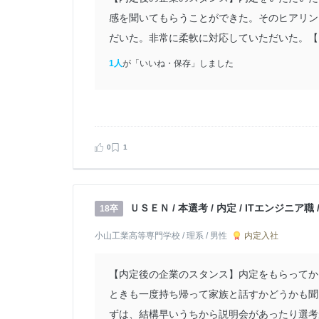
感を聞いてもらうことができた。そのヒアリン
だいた。非常に柔軟に対応していただいた。【内
1人
が「いいね・保存」しました
0
1
ＵＳＥＮ / 本選考 / 内定 / ITエンジニア
18卒
内定入社
小山工業高等専門学校 / 理系 / 男性
【内定後の企業のスタンス】内定をもらってか
ときも一度持ち帰って家族と話すかどうかも聞
ずは、結構早いうちから説明会があったり選考が