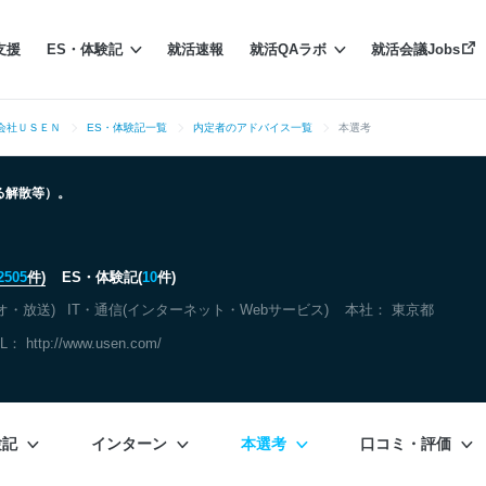
支援
ES・体験記
就活速報
就活QAラボ
就活会議Jobs
会社ＵＳＥＮ
ES・体験記一覧
内定者のアドバイス一覧
本選考
よる解散等）。
Ｎ
2505
件)
ES・体験記(
10
件)
オ・放送)
IT・通信(インターネット・Webサービス)
本社：
東京都
RL：
http://www.usen.com/
験記
インターン
本選考
口コミ・評価