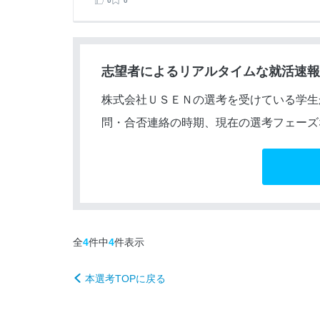
0
0
志望者によるリアルタイムな就活速報
株式会社ＵＳＥＮの選考を受けている学生
問・合否連絡の時期、現在の選考フェーズ
全
4
件中
4
件表示
本選考TOPに戻る