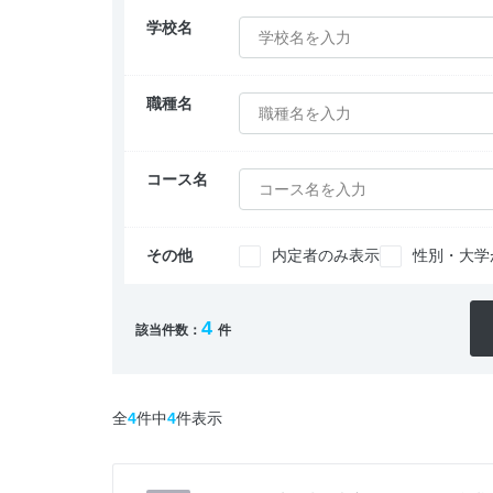
学校名
学校名を入力
職種名
職種名を入力
コース名
コース名を入力
その他
内定者のみ表示
性別・大学
4
該当件数：
件
全
4
件中
4
件表示