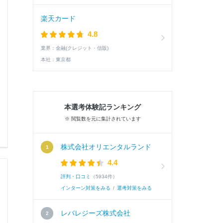
楽天カード
4.8
業界：
金融(クレジット・信販)
本社：
東京都
本選考体験記ランキング
※ 閲覧数を元に集計されています
株式会社オリエンタルランド
4.4
評判・口コミ
（5934件）
インターン対策をみる
/
選考対策をみる
レバレジーズ株式会社