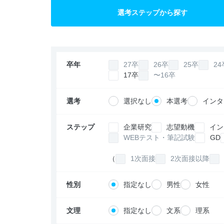
選考ステップから探す
卒年
27卒
26卒
25卒
24
17卒
〜16卒
選考
選択なし
本選考
インタ
ステップ
企業研究
志望動機
イン
WEBテスト・筆記試験
GD
（
1次面接
2次面接以降
性別
指定なし
男性
女性
文理
指定なし
文系
理系