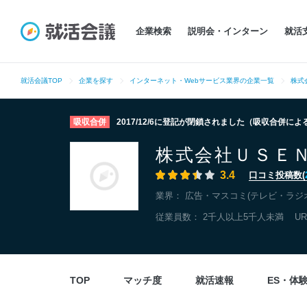
企業検索
説明会・インターン
就活
就活会議TOP
企業を探す
インターネット・Webサービス業界の企業一覧
株式
吸収合併
2017/12/6に登記が閉鎖されました（吸収合併に
株式会社ＵＳＥ
3.4
口コミ投稿数(
業界：
広告・マスコミ(テレビ・ラジ
従業員数： 2千人以上5千人未満
U
TOP
マッチ度
就活速報
ES・体