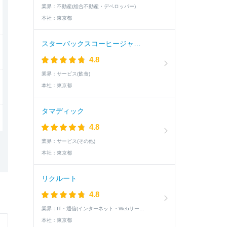
業界：
不動産(総合不動産・デベロッパー)
本社：
東京都
スターバックスコーヒージャパン
4.8
業界：
サービス(飲食)
本社：
東京都
タマディック
4.8
業界：
サービス(その他)
本社：
東京都
リクルート
4.8
業界：
IT・通信(インターネット・Webサービス)
本社：
東京都