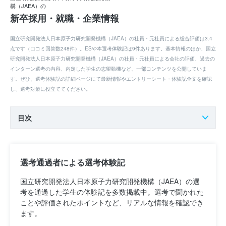
構（JAEA）の
新卒採用・就職・企業情報
国立研究開発法人日本原子力研究開発機構（JAEA）の社員・元社員による総合評価は3.4
点です（口コミ回答数248件）。ESや本選考体験記は9件あります。基本情報のほか、国立
研究開発法人日本原子力研究開発機構（JAEA）の社員・元社員による会社の評価、過去の
インターン選考の内容、内定した学生の志望動機など、一部コンテンツを公開していま
す。ぜひ、選考体験記の詳細ページにて最新情報やエントリーシート・体験記全文を確認
し、選考対策に役立ててください。
目次
選考通過者による選考体験記
国立研究開発法人日本原子力研究開発機構（JAEA）の選
考を通過した学生の体験記を多数掲載中。選考で聞かれた
ことや評価されたポイントなど、リアルな情報を確認でき
ます。