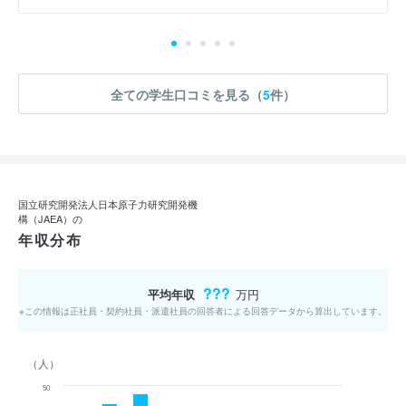
全ての学生口コミを見る（
5
件）
国立研究開発法人日本原子力研究開発機
構（JAEA）の
年収分布
???
平均年収
万円
※この情報は正社員・契約社員・派遣社員の回答者による回答データから算出しています。
（人）
50