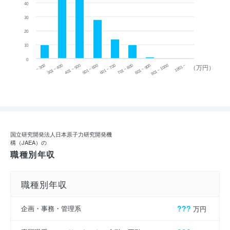
40
30
20
10
0
~ 300
701 ~ 800
301 ~ 400
801 ~ 900
401 ~ 500
901 ~ 1000
501 ~ 600
601 ~ 700
1001 ~
（万円）
国立研究開発法人日本原子力研究開発機
構（JAEA）の
職種別年収
職種別年収
企画・事務・管理系
???
万円