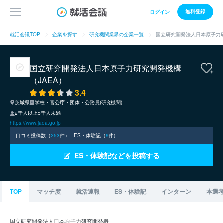
無料登録
ログイン
就活会議TOP
企業を探す
研究機関業界の企業一覧
国立研究開発法人日本原子力研
国立研究開発法人日本原子力研究開発機構
（JAEA）
3.4
茨城県
学校・官公庁・団体・公務員(研究機関)
2千人以上5千人未満
https://www.jaea.go.jp
口コミ投稿数（
253
件）
ES・体験記（
9
件）
ES・体験記などを投稿する
TOP
マッチ度
就活速報
ES・体験記
インターン
本選
国立研究開発法人日本原子力研究開発機