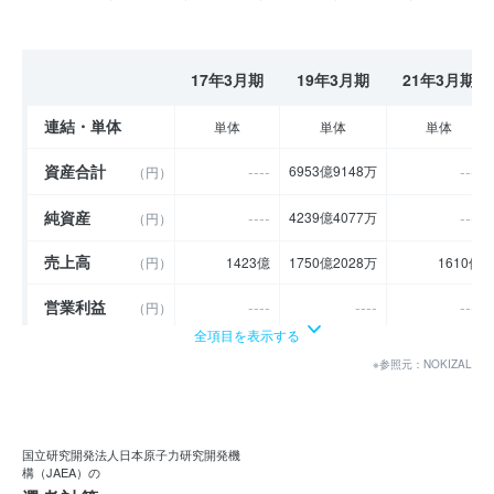
17年3月期
19年3月期
21年3月期
連結・単体
単体
単体
単体
資産合計
----
----
6953億9148万
（円）
純資産
----
----
4239億4077万
（円）
売上高
（円）
1423億
1750億2028万
1610億
営業利益
----
----
----
（円）
全項目を表示する
経常利益
----
----
19億5714万
（円）
※参照元：NOKIZAL
当期純利益
----
----
18億8485万
（円）
利益余剰金
----
----
252億9773万
（円）
国立研究開発法人日本原子力研究開発機
構（JAEA）の
売上伸び率
----
22.99
- 8.01
（％）