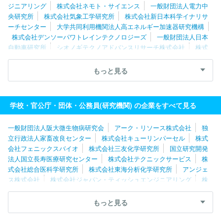
ジニアリング
株式会社ネモト・サイエンス
一般財団法人電力中
央研究所
株式会社気象工学研究所
株式会社新日本科学イナリサ
ーチセンター
大学共同利用機関法人高エネルギー加速器研究機構
株式会社デンソーパワトレインテクノロジーズ
一般財団法人日本
自動車研究所
シオノギテクノアドバンスリサーチ株式会社
株式
会社オー・ピー・エル
公益財団法人鉄道総合技術研究所
サイエ
ンス・テクノロジー・システムズ株式会社
株式会社ジェイアール総
もっと見る
研電気システム
株式会社キャンバス
株式会社ＤＪＫ
国立研究
開発法人理化学研究所
株式会社本田技術研究所
株式会社アイコ
ン・ジャパン
一般財団法人阪大微生物病研究会
株式会社マイク
学校・官公庁・団体・公務員(研究機関) の企業をすべて見る
ロン
株式会社新日本科学
株式会社豊田中央研究所
国立研究開
発法人国立環境研究所
株式会社フェニックスバイオ
株式会社ジ
一般財団法人阪大微生物病研究会
アーク・リソース株式会社
独
ーンデザイン
株式会社ケミトックス
オンコセラピー・サイエン
立行政法人家畜改良センター
株式会社キューリンパーセル
株式
ス株式会社
株式会社サンプラネット
株式会社国際電気通信基礎
会社フェニックスバイオ
株式会社三友化学研究所
国立研究開発
技術研究所
法人国立長寿医療研究センター
株式会社テクニックサービス
株
式会社総合医科学研究所
株式会社東海分析化学研究所
アンジェ
ス株式会社
株式会社ジャパン・ティッシュエンジニアリング
株
式会社ヘルスネット
株式会社サカイ生化学研究所
ＤＲＣ株式会
社
株式会社ジーンデザイン
ユーロフィン・フード・テスティン
もっと見る
グ株式会社
株式会社ケイ・アイ研究所
株式会社国際電気通信基
礎技術研究所
国立研究開発法人医薬基盤・健康・栄養研究所
一