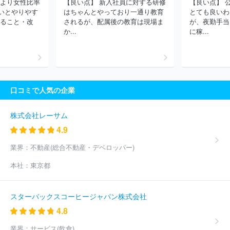
により女性比率
【良い点】 新入社員に対する研修
【良い点】 
チセンター
ユカインダストリーズ株式会社
株式会社三井化学分
いとやりやす
はちゃんとやっており一通り教育
とても良いわ
析センター
株式会社エスアールエル・メディサーチ
第一三共Ｒ
なること・改
されるが、配属後の教育は現場ま
が、夜勤手当
Ｄノバーレ株式会社
一般財団法人電力中央研究所
サイエンス・
か...
に稼...
テクノロジー・システムズ株式会社
オンコセラピー・サイエンス株
式会社
株式会社ＤＮＡチップ研究所
株式会社新日本科学
株式
会社ＬＴＴバイオファーマ
株式会社ＥＣＩ
日本モンサント株式
会社
アスビオファーマ株式会社
株式会社ストレートワード
公
益財団法人食品農医薬品安全性評価センター
株式会社日本教育綜合
口コミで人気の企業
研究所
株式会社メディック
株式会社ハイドロ総合技術研究所
シオノギテクノアドバンスリサーチ株式会社
アステラスリサーチ
テクノロジー株式会社
独立行政法人農林水産消費安全技術センタ
株式会社レーサム
ー
公益財団法人鉄道総合技術研究所
株式会社マクロジェン・ジ
4.9
ャパン
公益財団法人パブリックヘルスリサーチセンター
独立行
政法人製品評価技術基盤機構
大学共同利用機関法人情報・システム
業界：
不動産(総合不動産・デベロッパー)
研究機構
株式会社ＤＪＫ
一般財団法人日本自動車研究所
株式
本社：
東京都
会社デンソーパワトレインテクノロジーズ
株式会社ジェイアール総
研電気システム
サイネオス・ヘルス・クリニカル株式会社
大学
共同利用機関法人人間文化研究機構
スペラファーマ株式会社
大
スターバックスコーヒージャパン株式会社
王製紙保安検査システム株式会社
一般社団法人メディポリス医学研
4.8
究所
セルソース株式会社
アムジェン株式会社
ＪＡＰＡＮ Ｔ
ＥＳＴＩＮＧ ＬＡＢＯＲＡＴＯＲＩＥＳ株式会社
ラクオリア創薬
業界：
サービス(飲食)