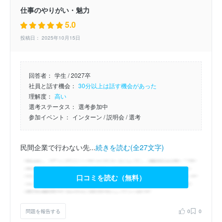
仕事のやりがい・魅力
5.0
投稿日： 2025年10月15日
回答者：
学生 / 2027卒
社員と話す機会：
30分以上は話す機会があった
理解度：
高い
選考ステータス：
選考参加中
参加イベント：
インターン
/ 説明会
/ 選考
民間企業で行わない先...
続きを読む(全27文字)
口コミを読む（無料）
問題を報告する
0
0