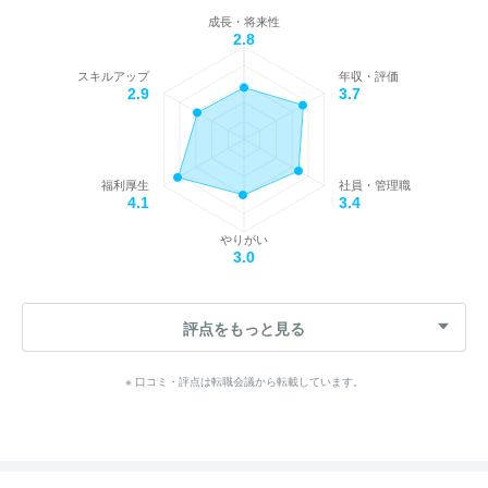
成長・将来性
2.8
スキルアップ
年収・評価
2.9
3.7
福利厚生
社員・管理職
4.1
3.4
やりがい
3.0
評点をもっと見る
※ 口コミ・評点は転職会議から転載しています。