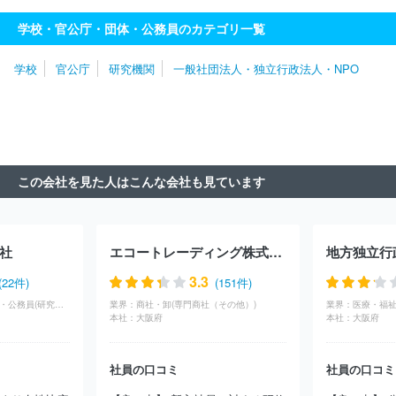
般社団法人京都微生物研究所
株式会社アイコ
株式会社気象工学
学校・官公庁・団体・公務員のカテゴリ一覧
研究所
株式会社オー・ピー・エル
株式会社デ・ウエスタン・セ
ラピテクス研究所
株式会社豊田中央研究所
株式会社新日本科学
学校
官公庁
研究機関
一般社団法人・独立行政法人・NPO
イナリサーチセンター
株式会社キャンバス
大学共同利用機関法
人高エネルギー加速器研究機構
北里第一三共ワクチン株式会社
国立研究開発法人理化学研究所
国立研究開発法人農業環境技術研
究所
国立研究開発法人国立環境研究所
国立研究開発法人物質・
材料研究機構
国立研究開発法人防災科学技術研究所
クリタ分析
センター株式会社
株式会社本田技術研究所
ユーロフィンジェネ
この会社を見た人はこんな会社も見ています
ティックラボ株式会社
ＳＩサイエンス株式会社
国立研究開発法
人農業・食品産業技術総合研究機構
地方独立行政法人北海道立総合
研究機構
株式会社アイコン・ジャパン
大学共同利用機関法人自
然科学研究機構
公益財団法人相模中央化学研究所
国立研究開発
社
エコートレーディング株式会社
法人量子科学技術研究開発機構
一般社団法人バイオ産業情報化コン
ソーシアム
ジェー・ビー・セラピュテイクス株式会社
株式会社
3.3
(22件)
(151件)
ネモト・サイエンス
株式会社サンプラネット
株式会社マイクロ
学校・官公庁・団体・公務員(研究機関)
業界：
商社・卸(専門商社（その他）)
業界：
医療・福祉
ン
国立研究開発法人国立成育医療研究センター
国立研究開発法
本社：
大阪府
本社：
大阪府
人情報通信研究機構
一般社団法人日本森林技術協会
公益財団法
人東京都医学総合研究所
株式会社消費経済研究所
株式会社あす
社員の口コミ
社員の口コミ
も臨床薬理研究所
オンコリスバイオファーマ株式会社
株式会社
ケミトックス
一般社団法人農協流通研究所
株式会社ボゾリサー