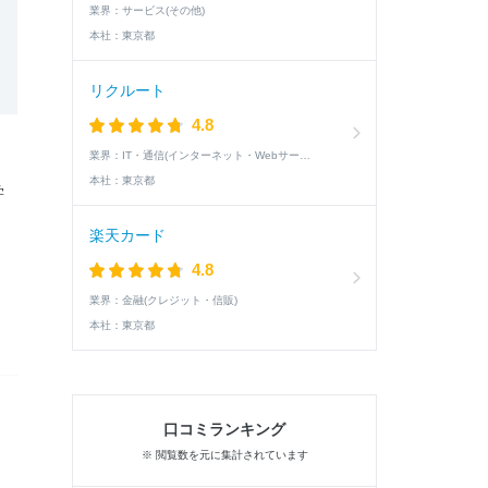
業界：
サービス(その他)
本社：
東京都
リクルート
4.8
業界：
IT・通信(インターネット・Webサービス)
、
本社：
東京都
学
楽天カード
4.8
業界：
金融(クレジット・信販)
本社：
東京都
口コミランキング
※ 閲覧数を元に集計されています