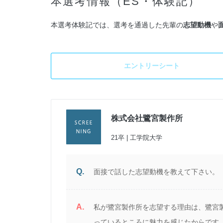
本選考情報（ES・体験記）
本選考体験記では、選考を通過した先輩の
志望動機
や
エントリーシート
株式会社鷺宮製作所
21卒 | 工学院大学
Q.
面接で話した志望動機を教えて下さい。
A.
私が鷺宮製作所を志望する理由は、鷺宮
っているところに魅力を感じたからです