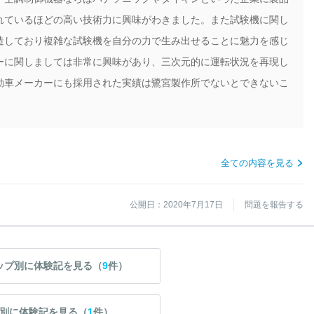
れているほどの高い技術力に興味がわきました。また試験機に関し
造しており複雑な試験機を自分の力で生み出せることに魅力を感じ
ーに関しましては非常に興味があり、三次元的に運転状況を再現し
動車メーカーにも採用された実績は鷺宮製作所でないとできないこ
全ての内容を見る
公開日：2020年7月17日
問題を報告する
ップ別に体験記を見る（
9
件）
別に体験記を見る（
1
件）