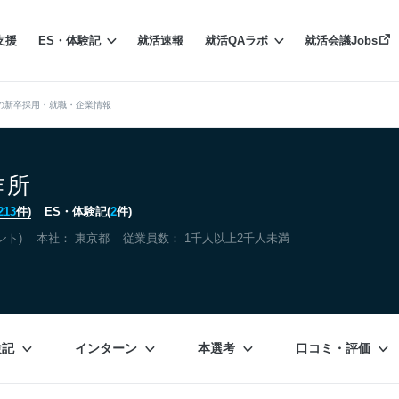
支援
ES・体験記
就活速報
就活QAラボ
就活会議Jobs
の新卒採用・就職・企業情報
作所
213
件)
ES・体験記(
2
件)
ント)
本社：
東京都
従業員数： 1千人以上2千人未満
験記
インターン
本選考
口コミ・評価