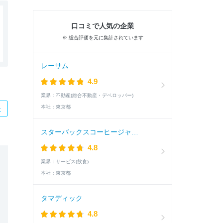
口コミで人気の企業
※ 総合評価を元に集計されています
レーサム
4.9
業界：
不動産(総合不動産・デベロッパー)
本社：
東京都
た
スターバックスコーヒージャパン
4.8
業界：
サービス(飲食)
本社：
東京都
タマディック
4.8