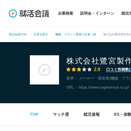
企業検索
説明会・インターン
就活
就活会議TOP
企業を探す
機械・プラント業界の企業一覧
株式会社鷺宮製作所
株式会社鷺宮製
2.9
口コミ投稿数(
業界：
メーカー・製造業(機械・プラ
URL：
https://www.saginomiya.co.jp/
TOP
マッチ度
就活速報
ES・体