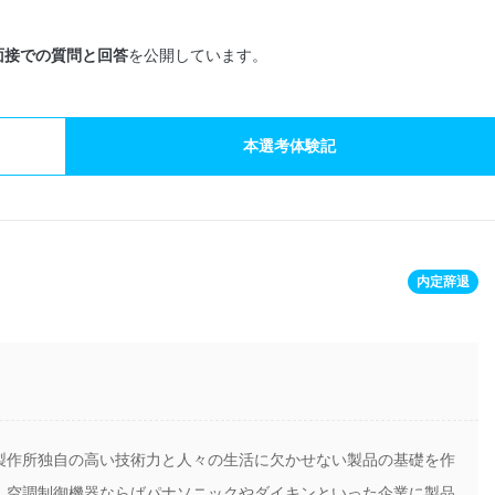
面接での質問と回答
を公開しています。
本選考体験記
内定辞退
製作所独自の高い技術力と人々の生活に欠かせない製品の基礎を作
。空調制御機器ならばパナソニックやダイキンといった企業に製品