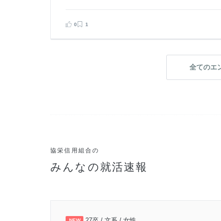
0
1
全てのエ
協栄信用組合の
みんなの就活速報
27卒 / 文系 / 女性
NEW