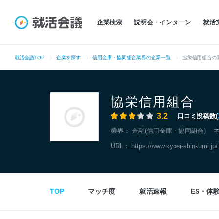
企業検索
説明会・インターン
就活
就活会議TOP
企業を探す
信用金庫・協同組合業界の企業一覧
協栄信用組合の
協栄信用組合
3.2
口コミ投稿数(
業界：
金融(信用金庫・協同組合)
URL：
https://www.kyoei-shinkumi.jp/
TOP
マッチ度
就活速報
ES・体