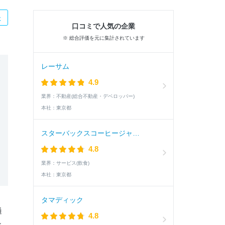
た
口コミで人気の企業
※ 総合評価を元に集計されています
レーサム
4.9
業界：
不動産(総合不動産・デベロッパー)
本社：
東京都
スターバックスコーヒージャパン
4.8
業界：
サービス(飲食)
本社：
東京都
タマディック
通
4.8
し