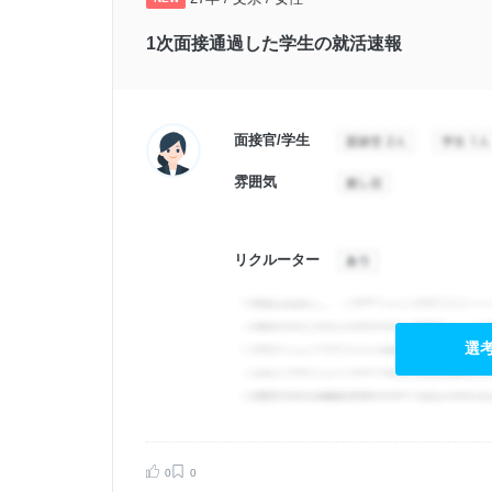
1次面接通過した学生の就活速報
面接官/学生
雰囲気
リクルーター
選
告する
0
0