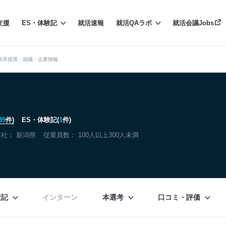
支援
ES・体験記
就活速報
就活QAラボ
就活会議Jobs
新卒採用・就職・企業情報
39
件)
ES・体験記(
1
件)
本社：
新潟県
従業員数： 100人以上300人未満
験記
インターン
本選考
口コミ・評価