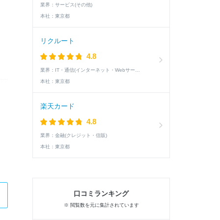
業界：
サービス(その他)
本社：
東京都
リクルート
4.8
業界：
IT・通信(インターネット・Webサービス)
本社：
東京都
楽天カード
4.8
業界：
金融(クレジット・信販)
本社：
東京都
口コミランキング
※ 閲覧数を元に集計されています