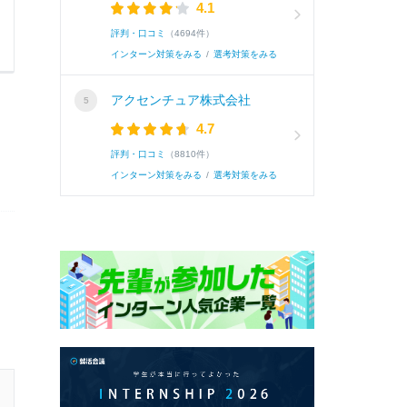
4.1
評判・口コミ
（4694件）
インターン対策をみる
/
選考対策をみる
アクセンチュア株式会社
4.7
評判・口コミ
（8810件）
インターン対策をみる
/
選考対策をみる
27卒 / 文系 / 女性