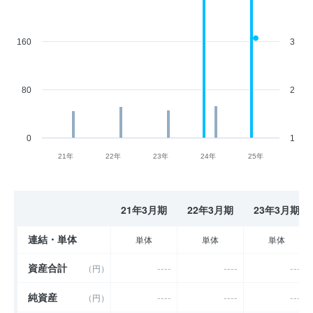
160
3
80
2
0
1
21年
22年
23年
24年
25年
21年3月期
22年3月期
23年3月期
連結・単体
単体
単体
単体
資産合計
----
----
----
（円）
純資産
----
----
----
（円）