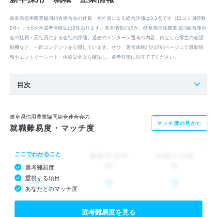
岐阜県信用農業協同組合連合会の社員・元社員による総合評価は3.3点です（口コミ回答数
2件）。ESや本選考体験記は2件あります。基本情報のほか、岐阜県信用農業協同組合連合
会の社員・元社員による会社の評価、過去のインターン選考の内容、内定した学生の志望
動機など、一部コンテンツを公開しています。ぜひ、選考体験記の詳細ページにて最新情
報やエントリーシート・体験記全文を確認し、選考対策に役立ててください。
目次
岐阜県信用農業協同組合連合会の
マッチ度の見かた
就職難易度・マッチ度
ここでわかること
選考難易度
重視する項目
あなたとのマッチ度
選考難易度を見る