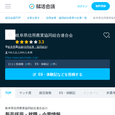
無料登録
ログイン
就活会議TOP
企業を探す
信用金庫・協同組合業界の企業一覧
岐阜県信用農業協
岐阜県信用農業協同組合連合会
3.3
岐阜県
金融(信用金庫・協同組合)
100人以上300人未満
https://www.jabankgifu.or.jp/
口コミ投稿数（
8
件）
ES・体験記（
2
件）
ES・体験記などを投稿する
TOP
マッチ度
就活速報
ES・体験記
インターン
本選
岐阜県信用農業協同組合連合会の
新卒採用・就職・企業情報