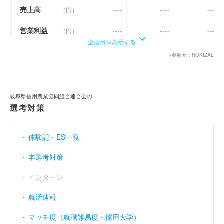
売上高
----
----
----
（円）
営業利益
----
----
----
（円）
全項目を表示する
経常利益
----
----
----
（円）
※参照元：NOKIZAL
当期純利益
45億8700万
52億5700万
46億7400万
（円）
利益余剰金
----
----
----
（円）
岐阜県信用農業協同組合連合会の
選考対策
売上伸び率
----
----
----
（％）
営業利益率
----
----
----
（％）
体験記・ES一覧
経常利益率
----
----
----
本選考対策
（％）
インターン
就活速報
マッチ度（就職難易度・採用大学）