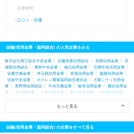
企業研究
口コミ・評価
金融(信用金庫・協同組合) の人気企業をみる
株式会社商工組合中央金庫
近畿産業信用組合
尼崎信用金庫
茨
城県信用組合
農林中央金庫
城北信用金庫
京都中央信用金庫
近畿労働金庫
埼玉縣信用金庫
碧海信用金庫
飯能信用金庫
信金中央金庫
ホクレン農業協同組合連合会
大阪シティ信用金
庫
長野県信用組合
中央労働金庫
岐阜信用金庫
横浜信用金
庫
芝信用金庫
広島信用金庫
朝日信用金庫
瀬戸信用金庫
川口信用金庫
京都信用金庫
九州労働金庫
静清信用金庫
高知信用金庫
愛媛信用金庫
大阪貯蓄信用組合
とぴあ浜松農
もっと見る
業協同組合
金融(信用金庫・協同組合) の企業をすべて見る