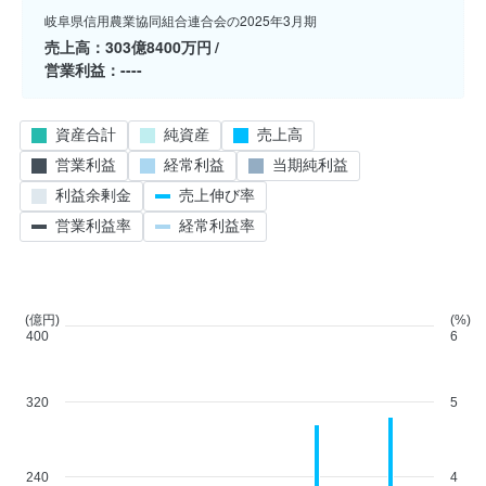
岐阜県信用農業協同組合連合会の2025年3月期
売上高
303億8400万円
営業利益
----
資産合計
純資産
売上高
営業利益
経常利益
当期純利益
利益余剰金
売上伸び率
営業利益率
経常利益率
(億円)
(%)
400
6
320
5
240
4