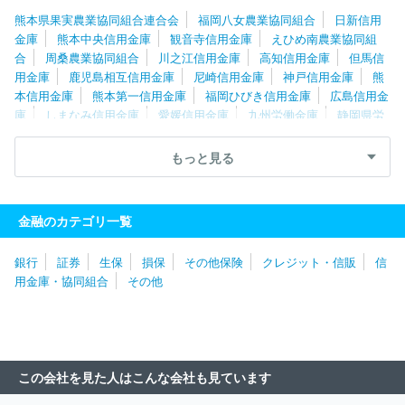
熊本県果実農業協同組合連合会
福岡八女農業協同組合
日新信用
金庫
熊本中央信用金庫
観音寺信用金庫
えひめ南農業協同組
合
周桑農業協同組合
川之江信用金庫
高知信用金庫
但馬信
用金庫
鹿児島相互信用金庫
尼崎信用金庫
神戸信用金庫
熊
本信用金庫
熊本第一信用金庫
福岡ひびき信用金庫
広島信用金
庫
しまなみ信用金庫
愛媛信用金庫
九州労働金庫
静岡県労
働金庫
京都信用金庫
静清信用金庫
三島信用金庫
近畿産業
信用組合
あいち豊田農業協同組合
アルプス中央信用金庫
石動
もっと見る
信用金庫
高山信用金庫
知多信用金庫
大阪貯蓄信用組合
大
阪市農業協同組合
堺市農業協同組合
大阪シティ信用金庫
岐阜
信用金庫
松本信用金庫
湖東信用金庫
京都農業協同組合
近
金融のカテゴリ一覧
畿労働金庫
瀬戸信用金庫
福光農業協同組合
長野県信用組合
長野信用金庫
京都中央信用金庫
碧海信用金庫
あいち知多農
銀行
証券
生保
損保
その他保険
クレジット・信販
信
業協同組合
八幡信用金庫
あづみ農業協同組合
豊橋信用金庫
用金庫・協同組合
その他
とぴあ浜松農業協同組合
飯田信用金庫
旭川信用金庫
ホクレ
ン農業協同組合連合会
稚内信用金庫
大地みらい信用金庫
帯広
信用金庫
川口信用金庫
渡島信用金庫
福島信用金庫
茨城県
信用組合
福島県商工信用組合
埼玉縣信用金庫
飯能信用金庫
中央労働金庫
横浜信用金庫
農林中央金庫
東京むさし農業協
この会社を見た人はこんな会社も見ています
同組合
朝日信用金庫
芝信用金庫
株式会社商工組合中央金庫
全国信用協同組合連合会
城北信用金庫
市原市農業協同組合