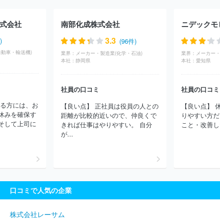
信金中央金庫
広島県信用農業協同組合連合会
米子信用金庫
遠州夢咲農業協同組合
柏崎農業協同組合
新潟県労働金庫
え
式会社
南部化成株式会社
ニデックモ
ひめ中央農業協同組合
福岡市東部農業協同組合
徳島県信用農業
協同組合連合会
紀北信用金庫
大阪府信用農業協同組合連合会
3.3
)
(96件)
（JAバンク大阪信連）
伊勢農業協同組合
愛知県信用農業協同組
自動車・輸送機)
業界：
メーカー・製造業(化学・石油)
業界：
メーカー・
合連合会
岩手県信用農業協同組合連合会
木曽農業協同組合
み
本社：
静岡県
本社：
愛知県
なみ信州農業協同組合
北央信用組合
会津商工信用組合
えちご
上越農業協同組合
山形おきたま農業協同組合
町田市農業協同組
社員の口コミ
社員の口コミ
合
はばたき信用組合
愛知東農業協同組合
鹿児島信用金庫
かながわ西湘農業協同組合
函館商工信用組合
三重県信用農業協
いる方には、お
【良い点】 正社員は役員の人との
【良い点】 
同組合連合会
ほか(678件)
休みを確保す
距離が比較的近いので、仲良くで
りやすい方だ
そして上司に
きれば仕事はやりやすい。 自分
こと・改善した
が...
口コミで人気の企業
株式会社レーサム