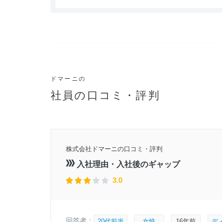
ドマーニの
社員の口コミ・評判
8年頃
株式会社ドマーニの口コミ・評判
月21日
入社理由・入社後のギャップ
3.0
回答者：
20代前半
女性
16年前
デ