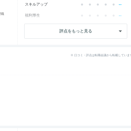
--
スキルアップ
理職
--
福利厚生
成長・将来性
3.1
評点をもっと見る
社員・管理職
3.1
ワークライフ
3.1
※ 口コミ・評点は転職会議から転載していま
女性の働きやすさ
1.0
入社後のギャップ
3.1
退職理由
1.0