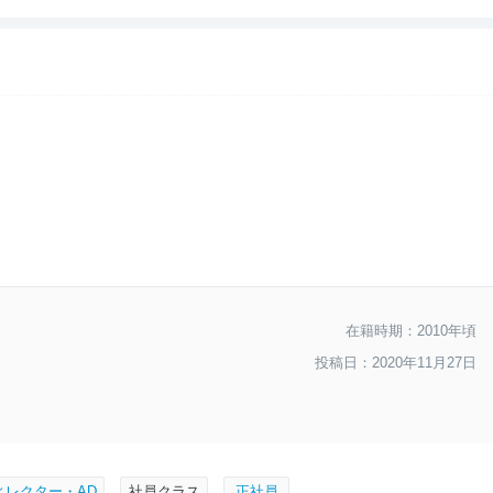
--
入社難易度
--
おすすめ度
在籍時期：2010年頃
投稿日：2020年11月27日
ィレクター・AD
社員クラス
正社員