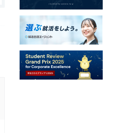
株式会社ドマーニの口コミ・評判
事業の成長・将来性
3.0
回答者：
20代前半
女性
16年前
ディレクタ