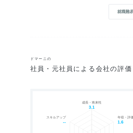
就職難
ドマーニの
社員・元社員による会社の評価
成長・将来性
3.1
スキルアップ
年収・評
--
1.6