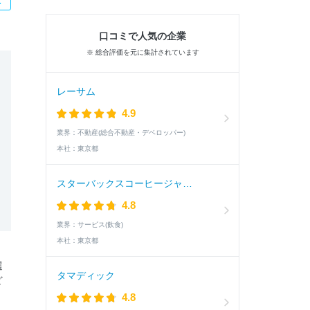
口コミで人気の企業
※ 総合評価を元に集計されています
レーサム
4.9
業界：
不動産(総合不動産・デベロッパー)
本社：
東京都
スターバックスコーヒージャパン
4.8
業界：
サービス(飲食)
本社：
東京都
選
タマディック
ど
4.8