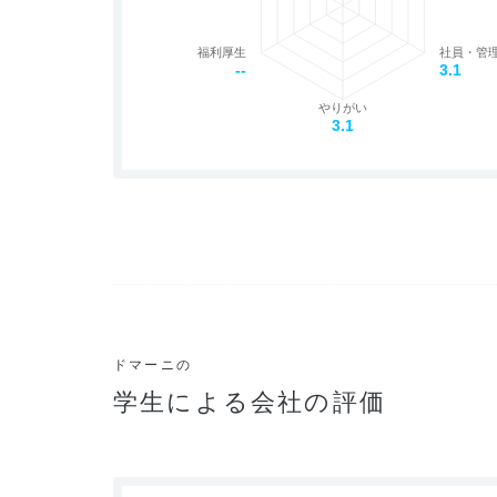
福利厚生
社員・管
--
3.1
やりがい
3.1
ドマーニの
学生による会社の評価