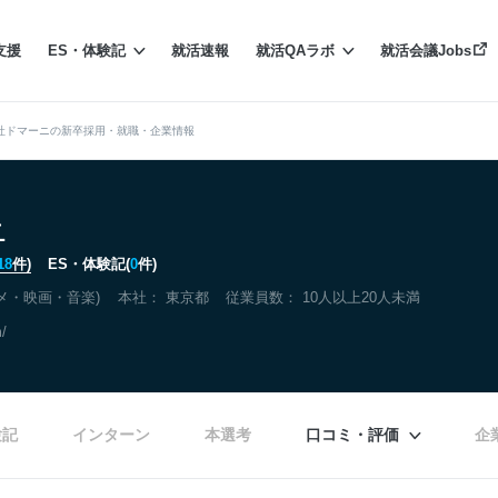
支援
ES・体験記
就活速報
就活QAラボ
就活会議Jobs
社ドマーニの新卒採用・就職・企業情報
ニ
18
件)
ES・体験記(
0
件)
メ・映画・音楽)
本社：
東京都
従業員数： 10人以上20人未満
/
験記
インターン
本選考
口コミ・評価
企