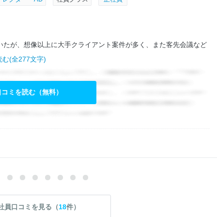
いたが、想像以上に大手クライアント案件が多く、また客先会議など
む(全277文字)
口コミを読む（無料）
社員口コミを見る（
18
件）