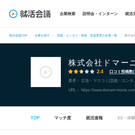
企業検索
説明会・インターン
就活
就活会議TOP
企業を探す
芸能・エンタメ・映画・音楽業界の企業一覧
株式会
株式会社ドマー
2.4
口コミ投稿数(
業界：
広告・マスコミ(芸能・エンタ
URL：
https://www.domani-movie.com
TOP
マッチ度
就活速報
ES・体