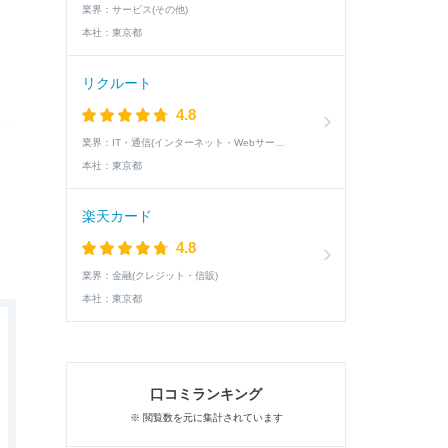
業界：
サービス(その他)
本社：
東京都
リクルート
4.8
業界：
IT・通信(インターネット・Webサービス)
本社：
東京都
楽天カード
4.8
業界：
金融(クレジット・信販)
本社：
東京都
口コミランキング
※ 閲覧数を元に集計されています