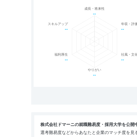
成長・将来性
--
スキルアップ
年収・評
--
--
福利厚生
社風・文
--
--
やりがい
--
株式会社ドマーニの就職難易度・採用大学を公開
選考難易度などからあなたと企業のマッチ度を見