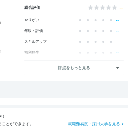
--
総合評価
--
やりがい
価
--
年収・評価
--
スキルアップ
化
--
福利厚生
--
成長・将来性
評点をもっと見る
--
社員・管理職
--
ワークライフ
--
社風・文化
--
女性の働きやすさ
中！
--
入社後のギャップ
ることができます。
就職難易度・採用大学を見る