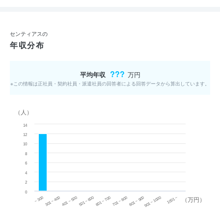
センティアスの
年収分布
???
平均年収
万円
※この情報は正社員・契約社員・派遣社員の回答者による回答データから算出しています。
（人）
14
12
10
8
6
4
2
0
~ 300
701 ~ 800
301 ~ 400
801 ~ 900
401 ~ 500
901 ~ 1000
501 ~ 600
601 ~ 700
1001 ~
（万円）