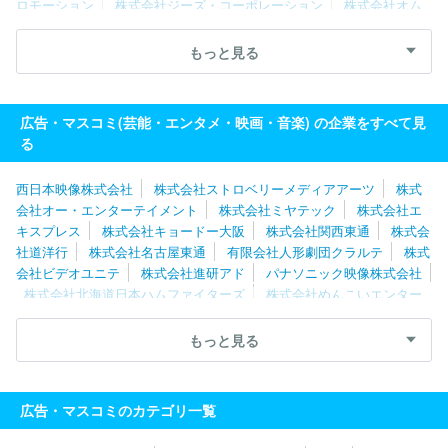
ロモーション
株式会社ジーズ・コーポレーション
株式会社オム
ニバス・ジャパン
株式会社テクノネット
株式会社ＮＥＸＴＥＰ
株式会社フジ・メディア・テクノロジー
株式会社朝日ネット
株
もっと見る
式会社バンダイナムコフィルムワークス
株式会社コミット
株式
会社フジクリエイティブコーポレーション
株式会社わらび座
株
式会社ｄｒａｗｉｚ
ＡＡ ＭＯＶＩＥ株式会社
株式会社文化工
広告・マスコミ(芸能・エンタメ・映画・音楽) の企業をすべて見
房
株式会社プラスミック・シーエフピー
株式会社テレビマンユ
る
ニオン
太陽企画株式会社
西日本映像株式会社
株式会社ストロベリーメディアアーツ
株式
会社オー・エンターテイメント
株式会社ミヤテック
株式会社エ
キスプレス
株式会社キョードー大阪
株式会社関西東通
株式会
社道洋行
株式会社名古屋東通
有限会社人形劇団クラルテ
株式
会社ビデオユニテ
株式会社進研アド
パナソニック映像株式会社
株式会社北海道日本ハムファイターズ
株式会社めんこいエンター
プライズ
株式会社わらび座
株式会社ソニー・ミュージックエン
タテインメント
株式会社ユーフィールド
株式会社バンダイナム
もっと見る
コフィルムワークス
株式会社オムニバス・ジャパン
ＡＡ ＭＯ
ＶＩＥ株式会社
株式会社東京ビデオセンター
株式会社すずまる
リトルスタジオインク株式会社
株式会社エネット
株式会社ジー
広告・マスコミのカテゴリ一覧
ズ・コーポレーション
株式会社ｄｒａｗｉｚ
株式会社フジクリ
エイティブコーポレーション
株式会社ギークピクチュアズ
株式