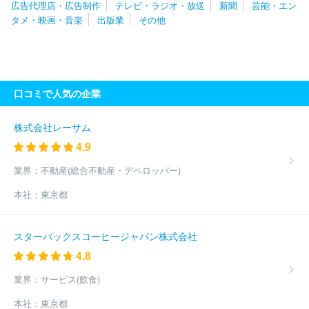
広告代理店・広告制作
テレビ・ラジオ・放送
新聞
芸能・エン
会社ダイジョブス
株式会社デジタルエッグ
株式会社二番工房
タメ・映画・音楽
出版業
その他
四季株式会社
株式会社サンライズプロモーション
株式会社ハッ
ト
株式会社フジ・メディア・テクノロジー
株式会社千代田ビデ
オ
株式会社ミントプロジェクト
株式会社オイコーポレーション
有限会社オフィスぼくら
株式会社文化工房
株式会社トップシー
ン
松竹株式会社
株式会社テレビ東京メディアネット
株式会社
口コミで人気の企業
マーベル
株式会社ジールコミュニケーションズ
株式会社ハーモ
ニープロモーション
株式会社ＳＭＩＬＥ‐ＵＰ．
東映株式会社
株式会社スローハンド
株式会社２１インコーポレーション
株式
株式会社レーサム
会社プラスミック・シーエフピー
株式会社東北新社
株式会社テ
4.9
クノネット
株式会社サテライト
株式会社マーベラス
株式会社
コミット
株式会社ｄｏｕｂＬｅ
株式会社ＣＡＲＴＡ ＨＯＬＤ
業界：
不動産(総合不動産・デベロッパー)
ＩＮＧＳ
太陽企画株式会社
株式会社東京サウンド・プロダクシ
本社：
東京都
ョン
株式会社大河プロダクション
株式会社ＮＥＸＴＥＰ
株式
会社朝日ネット
株式会社千代田ラフト
東宝株式会社
株式会社
クリーク・アンド・リバー社
株式会社東阪企画
株式会社ＦＩＥ
スターバックスコーヒージャパン株式会社
ＬＤ ＭＡＮＡＧＥＭＥＮＴ ＥＸＰＡＮＤ
株式会社グッデイ
4.8
株式会社アミューズ
日本綜合テレビ株式会社
株式会社ジャンプ
コーポレーション
株式会社フロンティアワークス
株式会社ワサ
業界：
サービス(飲食)
ビ
株式会社ボルテージ
株式会社クリエイティブパープル
株式
会社ドマーニ
株式会社ルミナクリエイト１２
株式会社スタジオ
本社：
東京都