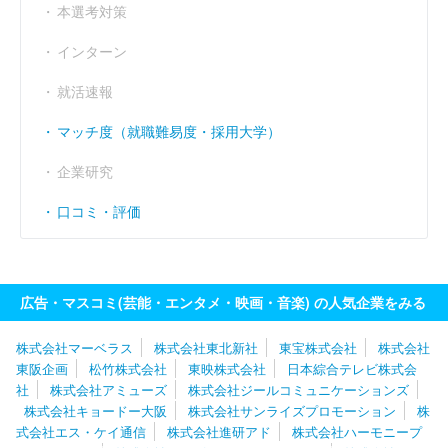
本選考対策
インターン
就活速報
マッチ度（就職難易度・採用大学）
企業研究
口コミ・評価
広告・マスコミ(芸能・エンタメ・映画・音楽) の人気企業をみる
株式会社マーベラス
株式会社東北新社
東宝株式会社
株式会社
東阪企画
松竹株式会社
東映株式会社
日本綜合テレビ株式会
社
株式会社アミューズ
株式会社ジールコミュニケーションズ
株式会社キョードー大阪
株式会社サンライズプロモーション
株
式会社エス・ケイ通信
株式会社進研アド
株式会社ハーモニープ