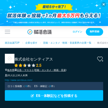
無料登録
ログイン
就活会議TOP
企業を探す
芸能・エンタメ・映画・音楽業界の企業一覧
株式会社
株式会社センティアス
2.5
栃木県
広告・マスコミ(芸能・エンタメ・映画・音楽)
20人以上30人未満
http://www.sentious.com/
口コミ投稿数（
13
件）
ES・体験記（
0
件）
ES・体験記などを投稿する