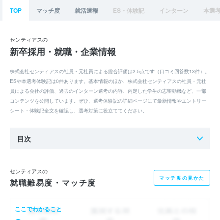
TOP
マッチ度
就活速報
ES・体験記
インターン
本選
センティアスの
新卒採用・就職・企業情報
株式会社センティアスの社員・元社員による総合評価は2.5点です（口コミ回答数13件）。
ESや本選考体験記は0件あります。基本情報のほか、株式会社センティアスの社員・元社
員による会社の評価、過去のインターン選考の内容、内定した学生の志望動機など、一部
コンテンツを公開しています。ぜひ、選考体験記の詳細ページにて最新情報やエントリー
シート・体験記全文を確認し、選考対策に役立ててください。
目次
センティアスの
マッチ度の見かた
就職難易度・マッチ度
ここでわかること