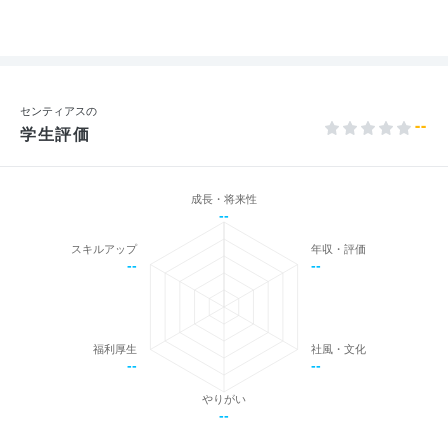
センティアスの
--
学生評価
成長・将来性
--
スキルアップ
年収・評価
--
--
福利厚生
社風・文化
--
--
やりがい
--