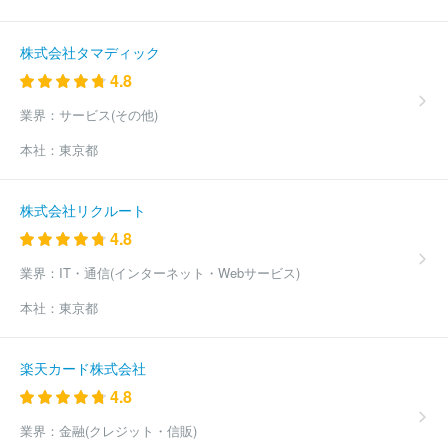
コメット
ウッドオフィス株式会社
株式会社ユニット
株式会社
テレビマンユニオン
株式会社ギフト
株式会社Ｉｎｆｉｎｉｔｙ
１
株式会社エス・ケイ通信
株式会社山口社
株式会社インファ
株式会社タマディック
ス・ドットコム
株式会社オクタゴン
株式会社ザイオン
株式会
4.8
社ＢＲＡＩＳＥ
株式会社ＣＢＣクリエイション
株式会社ピー・
ディー・ネットワーク
株式会社ヤング・コミュニケーション
株
業界：
サービス(その他)
式会社電通沖縄
株式会社バンビシャス奈良
株式会社真面目
有
本社：
東京都
限会社ビデオ企画リバティー
ＮｅｘＦｕｓｉｏｎ株式会社
株式
会社プロメディア新潟
ほか(1264件)
株式会社リクルート
4.8
業界：
IT・通信(インターネット・Webサービス)
本社：
東京都
楽天カード株式会社
4.8
業界：
金融(クレジット・信販)