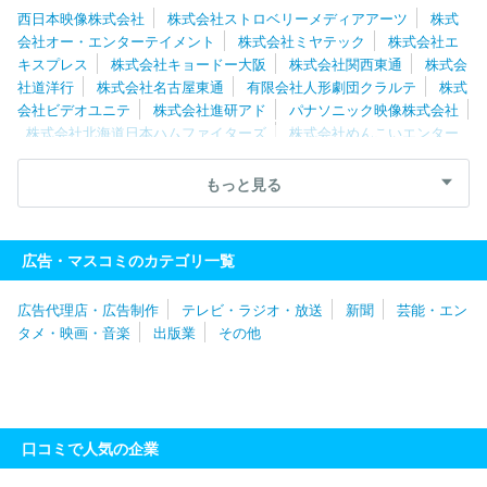
西日本映像株式会社
株式会社ストロベリーメディアアーツ
株式
会社オー・エンターテイメント
株式会社ミヤテック
株式会社エ
キスプレス
株式会社キョードー大阪
株式会社関西東通
株式会
社道洋行
株式会社名古屋東通
有限会社人形劇団クラルテ
株式
会社ビデオユニテ
株式会社進研アド
パナソニック映像株式会社
株式会社北海道日本ハムファイターズ
株式会社めんこいエンター
プライズ
株式会社わらび座
株式会社ソニー・ミュージックエン
タテインメント
株式会社ユーフィールド
株式会社バンダイナム
もっと見る
コフィルムワークス
株式会社オムニバス・ジャパン
ＡＡ ＭＯ
ＶＩＥ株式会社
株式会社東京ビデオセンター
株式会社すずまる
リトルスタジオインク株式会社
株式会社ジーズ・コーポレーショ
広告・マスコミのカテゴリ一覧
ン
株式会社ｄｒａｗｉｚ
株式会社フジクリエイティブコーポレ
ーション
株式会社ギークピクチュアズ
株式会社ダイジョブス
広告代理店・広告制作
テレビ・ラジオ・放送
新聞
芸能・エン
株式会社デジタルエッグ
株式会社二番工房
四季株式会社
株
タメ・映画・音楽
出版業
その他
式会社サンライズプロモーション
株式会社ハット
株式会社フ
ジ・メディア・テクノロジー
株式会社千代田ビデオ
株式会社ミ
ントプロジェクト
株式会社オイコーポレーション
有限会社オフ
ィスぼくら
株式会社文化工房
株式会社トップシーン
松竹株式
会社
株式会社テレビ東京メディアネット
株式会社マーベル
株
口コミで人気の企業
式会社ジールコミュニケーションズ
株式会社ハーモニープロモーシ
ョン
株式会社ＳＭＩＬＥ‐ＵＰ．
東映株式会社
株式会社スロ