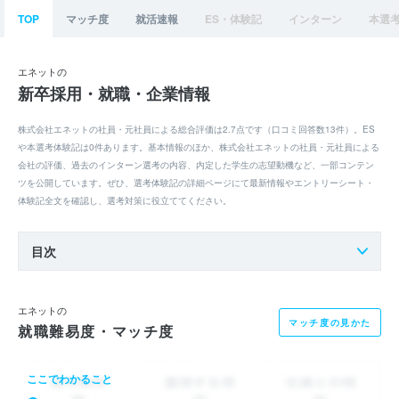
TOP
マッチ度
就活速報
ES・体験記
インターン
本選
エネットの
新卒採用・就職・企業情報
株式会社エネットの社員・元社員による総合評価は2.7点です（口コミ回答数13件）。ES
や本選考体験記は0件あります。基本情報のほか、株式会社エネットの社員・元社員による
会社の評価、過去のインターン選考の内容、内定した学生の志望動機など、一部コンテン
ツを公開しています。ぜひ、選考体験記の詳細ページにて最新情報やエントリーシート・
体験記全文を確認し、選考対策に役立ててください。
目次
エネットの
マッチ度の見かた
就職難易度・マッチ度
ここでわかること