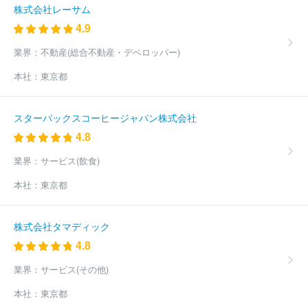
ーハンド
株式会社２１インコーポレーション
株式会社プラスミ
株式会社レーサム
ック・シーエフピー
株式会社東北新社
株式会社テクノネット
4.9
株式会社サテライト
株式会社マーベラス
株式会社コミット
株式会社ｄｏｕｂＬｅ
株式会社ＣＡＲＴＡ ＨＯＬＤＩＮＧＳ
業界：
不動産(総合不動産・デベロッパー)
太陽企画株式会社
株式会社東京サウンド・プロダクション
株式
本社：
東京都
会社大河プロダクション
株式会社ＮＥＸＴＥＰ
株式会社朝日ネ
ット
株式会社千代田ラフト
東宝株式会社
株式会社クリーク・
アンド・リバー社
株式会社東阪企画
株式会社ＦＩＥＬＤ ＭＡ
スターバックスコーヒージャパン株式会社
ＮＡＧＥＭＥＮＴ ＥＸＰＡＮＤ
株式会社グッデイ
株式会社ア
4.8
ミューズ
日本綜合テレビ株式会社
株式会社ジャンプコーポレー
ション
株式会社フロンティアワークス
株式会社ワサビ
株式会
業界：
サービス(飲食)
社ボルテージ
株式会社クリエイティブパープル
株式会社ドマー
ニ
株式会社ルミナクリエイト１２
株式会社センティアス
株式
本社：
東京都
会社スタジオコメット
ウッドオフィス株式会社
株式会社ユニッ
ト
株式会社テレビマンユニオン
株式会社ギフト
株式会社Ｉｎ
ｆｉｎｉｔｙ１
株式会社エス・ケイ通信
株式会社山口社
株式
株式会社タマディック
会社インファス・ドットコム
株式会社オクタゴン
株式会社ザイ
4.8
オン
株式会社ＢＲＡＩＳＥ
株式会社ＣＢＣクリエイション
株
式会社ピー・ディー・ネットワーク
株式会社ヤング・コミュニケー
業界：
サービス(その他)
ション
株式会社電通沖縄
株式会社バンビシャス奈良
株式会社
本社：
東京都
真面目
有限会社ビデオ企画リバティー
ＮｅｘＦｕｓｉｏｎ株式