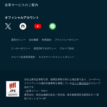
送客サービスのご案内
オフィシャルアカウント
運営ポリシー
会社概要
利用規約
プライバシーポリシー
クッキーポリシー
就活QAラボポリシー
グループ会社
グループ会員利用規約
カスタマーハラスメントポリシー
当社は東京証券取引所、福岡証券取引所の上場企業であり、ユーザーと
クライアントの成約支援事業を展開している
ポート株式会社
のグループ
会社です。
（証券コード：7047）
運営会社：就活会議株式会社／所在地：東京都新宿区北新宿2-21-1 新
宿フロントタワー5F