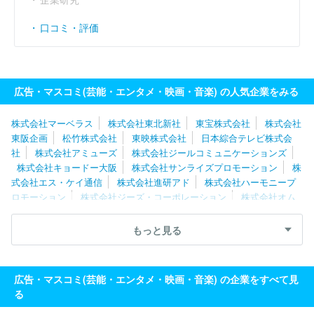
口コミ・評価
広告・マスコミ(芸能・エンタメ・映画・音楽) の人気企業をみる
株式会社マーベラス
株式会社東北新社
東宝株式会社
株式会社
東阪企画
松竹株式会社
東映株式会社
日本綜合テレビ株式会
社
株式会社アミューズ
株式会社ジールコミュニケーションズ
株式会社キョードー大阪
株式会社サンライズプロモーション
株
式会社エス・ケイ通信
株式会社進研アド
株式会社ハーモニープ
ロモーション
株式会社ジーズ・コーポレーション
株式会社オム
ニバス・ジャパン
株式会社テクノネット
株式会社ＮＥＸＴＥＰ
株式会社フジ・メディア・テクノロジー
株式会社朝日ネット
株
もっと見る
式会社バンダイナムコフィルムワークス
株式会社コミット
株式
会社フジクリエイティブコーポレーション
株式会社わらび座
株
式会社ｄｒａｗｉｚ
ＡＡ ＭＯＶＩＥ株式会社
株式会社文化工
広告・マスコミ(芸能・エンタメ・映画・音楽) の企業をすべて見
房
株式会社プラスミック・シーエフピー
株式会社テレビマンユ
る
ニオン
太陽企画株式会社