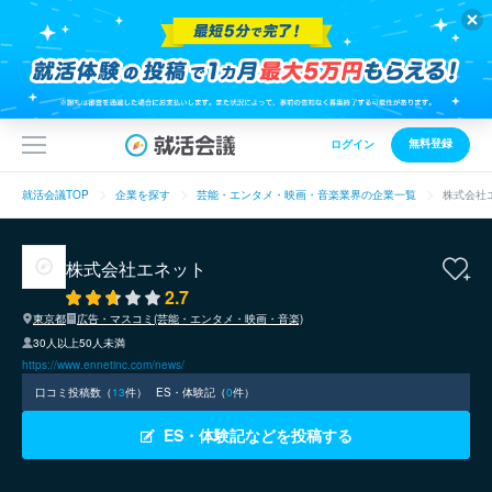
無料登録
ログイン
就活会議TOP
企業を探す
芸能・エンタメ・映画・音楽業界の企業一覧
株式会社
株式会社エネット
2.7
東京都
広告・マスコミ(芸能・エンタメ・映画・音楽)
30人以上50人未満
https://www.ennetinc.com/news/
口コミ投稿数（
13
件）
ES・体験記（
0
件）
ES・体験記などを投稿する