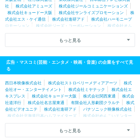
社
株式会社アミューズ
株式会社ジールコミュニケーションズ
株式会社キョードー大阪
株式会社サンライズプロモーション
株
式会社エス・ケイ通信
株式会社進研アド
株式会社ハーモニープ
ロモーション
株式会社ジーズ・コーポレーション
株式会社オム
ニバス・ジャパン
株式会社ＮＥＸＴＥＰ
株式会社テクノネット
株式会社フジ・メディア・テクノロジー
株式会社朝日ネット
株
もっと見る
式会社バンダイナムコフィルムワークス
株式会社コミット
株式
会社フジクリエイティブコーポレーション
株式会社わらび座
株
式会社ｄｒａｗｉｚ
株式会社文化工房
株式会社プラスミック・
広告・マスコミ(芸能・エンタメ・映画・音楽) の企業をすべて見
シーエフピー
株式会社テレビマンユニオン
太陽企画株式会社
る
株式会社サテライト
西日本映像株式会社
株式会社ストロベリーメディアアーツ
株式
会社オー・エンターテイメント
株式会社ミヤテック
株式会社エ
キスプレス
株式会社キョードー大阪
株式会社関西東通
株式会
社道洋行
株式会社名古屋東通
有限会社人形劇団クラルテ
株式
会社ビデオユニテ
株式会社進研アド
パナソニック映像株式会社
株式会社北海道日本ハムファイターズ
株式会社めんこいエンター
プライズ
株式会社わらび座
株式会社ソニー・ミュージックエン
タテインメント
株式会社ユーフィールド
株式会社バンダイナム
もっと見る
コフィルムワークス
株式会社オムニバス・ジャパン
株式会社東