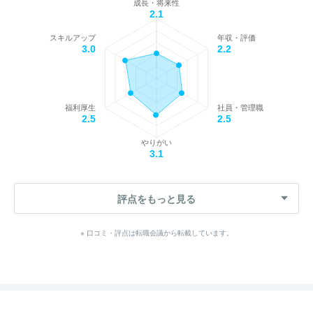
成長・将来性
2.1
スキルアップ
年収・評価
3.0
2.2
福利厚生
社員・管理職
2.5
2.5
やりがい
3.1
評点をもっと見る
※ 口コミ・評点は転職会議から転載しています。