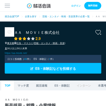
無料登録
ログイン
就活会議TOP
企業を探す
芸能・エンタメ・映画・音楽業界の企業一覧
ＡＡ Ｍ
ＡＡ ＭＯＶＩＥ株式会社
2.9
東京都
広告・マスコミ(芸能・エンタメ・映画・音楽)
30人以上50人未満
https://aa-movie.net/
口コミ投稿数（
45
件）
ES・体験記（
1
件）
ES・体験記などを投稿する
TOP
マッチ度
就活速報
ES・体験記
インターン
本選
ＡＡ ＭＯＶＩＥの
新卒採用・就職・企業情報