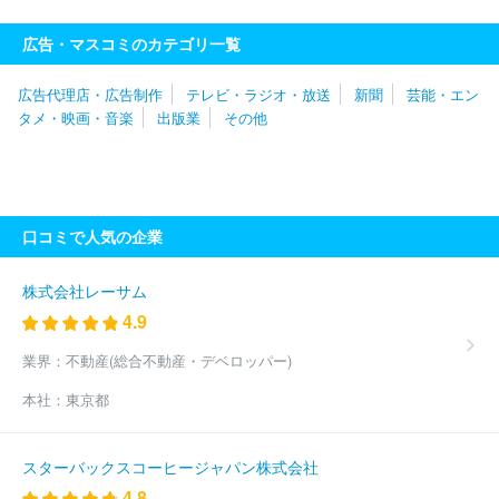
京ビデオセンター
株式会社すずまる
リトルスタジオインク株式
会社
株式会社エネット
株式会社ジーズ・コーポレーション
株
広告・マスコミのカテゴリ一覧
式会社ｄｒａｗｉｚ
株式会社フジクリエイティブコーポレーショ
ン
株式会社ギークピクチュアズ
株式会社ダイジョブス
株式会
広告代理店・広告制作
テレビ・ラジオ・放送
新聞
芸能・エン
社デジタルエッグ
株式会社二番工房
四季株式会社
株式会社サ
タメ・映画・音楽
出版業
その他
ンライズプロモーション
株式会社ハット
株式会社フジ・メディ
ア・テクノロジー
株式会社千代田ビデオ
株式会社ミントプロジ
ェクト
株式会社オイコーポレーション
有限会社オフィスぼくら
株式会社文化工房
株式会社トップシーン
松竹株式会社
株式
会社テレビ東京メディアネット
株式会社マーベル
株式会社ジー
口コミで人気の企業
ルコミュニケーションズ
株式会社ハーモニープロモーション
株
式会社ＳＭＩＬＥ‐ＵＰ．
東映株式会社
株式会社スローハンド
株式会社２１インコーポレーション
株式会社プラスミック・シー
株式会社レーサム
エフピー
株式会社東北新社
株式会社テクノネット
株式会社サ
4.9
テライト
株式会社マーベラス
株式会社コミット
株式会社ｄｏ
ｕｂＬｅ
株式会社ＣＡＲＴＡ ＨＯＬＤＩＮＧＳ
太陽企画株式
業界：
不動産(総合不動産・デベロッパー)
会社
株式会社東京サウンド・プロダクション
株式会社大河プロ
本社：
東京都
ダクション
株式会社ＮＥＸＴＥＰ
株式会社朝日ネット
株式会
社千代田ラフト
東宝株式会社
株式会社クリーク・アンド・リバ
ー社
株式会社東阪企画
株式会社ＦＩＥＬＤ ＭＡＮＡＧＥＭＥ
スターバックスコーヒージャパン株式会社
ＮＴ ＥＸＰＡＮＤ
株式会社グッデイ
株式会社アミューズ
日
4.8
本綜合テレビ株式会社
株式会社ジャンプコーポレーション
株式