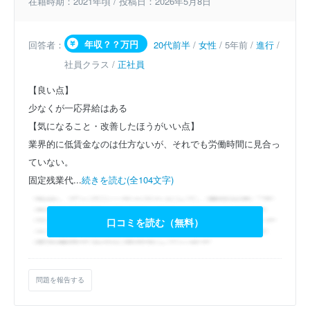
在籍時期：2021年頃 / 投稿日：2026年5月8日
年収？？万円
回答者：
20代前半
/
女性
/ 5年前 /
進行
/
社員クラス /
正社員
【良い点】
少なくが一応昇給はある
【気になること・改善したほうがいい点】
業界的に低賃金なのは仕方ないが、それでも労働時間に見合っ
ていない。
固定残業代...
続きを読む(全104文字)
口コミを読む（無料）
問題を報告する