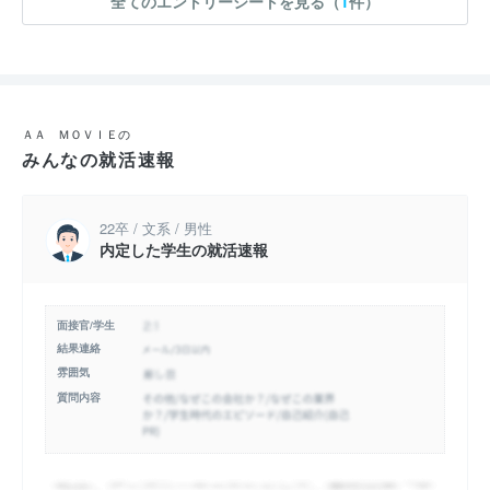
全てのエントリーシートを見る（
1
件）
ＡＡ ＭＯＶＩＥの
みんなの就活速報
22卒 / 文系 / 男性
内定した学生の就活速報
面接官/学生
結果連絡
雰囲気
質問内容