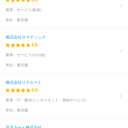
会社フロンティアワークス
株式会社ワサビ
株式会社ボルテージ
業界：
サービス(飲食)
株式会社クリエイティブパープル
株式会社ドマーニ
株式会社ル
ミナクリエイト１２
株式会社センティアス
株式会社スタジオコ
本社：
東京都
メット
ウッドオフィス株式会社
株式会社ユニット
株式会社テ
レビマンユニオン
株式会社ギフト
株式会社Ｉｎｆｉｎｉｔｙ１
株式会社エス・ケイ通信
株式会社山口社
株式会社インファス・
株式会社タマディック
ドットコム
株式会社オクタゴン
株式会社ザイオン
株式会社Ｂ
4.8
ＲＡＩＳＥ
株式会社ＣＢＣクリエイション
株式会社ピー・ディ
ー・ネットワーク
株式会社ヤング・コミュニケーション
株式会
業界：
サービス(その他)
社電通沖縄
株式会社バンビシャス奈良
株式会社真面目
有限会
本社：
東京都
社ビデオ企画リバティー
ＮｅｘＦｕｓｉｏｎ株式会社
株式会社
プロメディア新潟
ほか(1262件)
株式会社リクルート
4.8
業界：
IT・通信(インターネット・Webサービス)
本社：
東京都
楽天カード株式会社