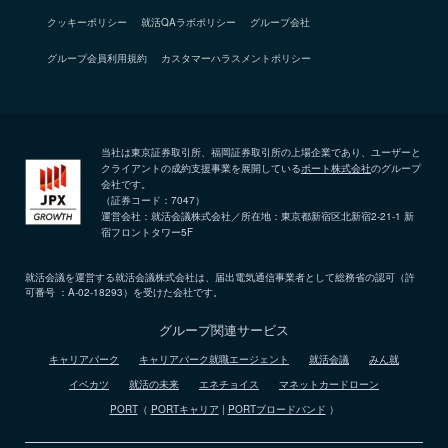
クッキーポリシー
就活QAラボポリシー
グループ会社
グループ会員利用規約
カスタマーハラスメントポリシー
当社は東京証券取引所、福岡証券取引所の上場企業であり、ユーザーと
クライアントの成約支援事業を展開している
ポート株式会社
のグループ
会社です。
（証券コード：7047）
運営会社：就活会議株式会社／所在地：東京都新宿区北新宿2-21-1 新
宿フロントタワー5F
就活会議を運営する就活会議株式会社は、届出電気通信事業者として総務省の認可（許
可番号 ：A-02-18293）を受けた会社です。