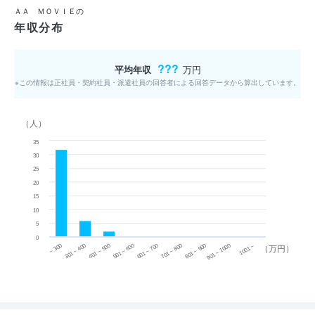
ＡＡ ＭＯＶＩＥの
年収分布
???
平均年収
万円
※この情報は正社員・契約社員・派遣社員の回答者による回答データから算出しています。
（人）
35
30
25
20
15
10
5
0
~ 300
701 ~ 800
301 ~ 400
801 ~ 900
401 ~ 500
901 ~ 1000
501 ~ 600
601 ~ 700
1001 ~
（万円）