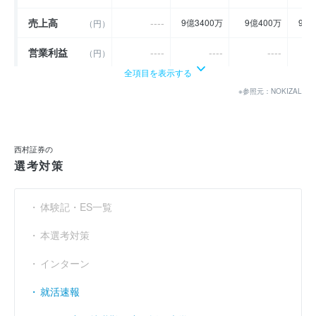
売上高
----
9億3400万
9億400万
9億
（円）
営業利益
----
----
----
（円）
全項目を表示する
経常利益
----
1億4600万
1億100万
-
（円）
※参照元：NOKIZAL
当期純利益
（円）
3億9400万
1億7800万
7100万
利益余剰金
----
16億7100万
17億800万
17億
（円）
西村証券の
選考対策
売上伸び率
----
----
- 3.21
（％）
営業利益率
----
----
----
（％）
体験記・ES一覧
経常利益率
----
15.63
11.17
（％）
本選考対策
インターン
就活速報