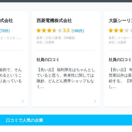
よし証券株式会社
ちばぎん証券株式会社
東洋証券株式会社
中
原証券株式会社
三木証券株式会社
岡三にいがた証券株式会社
ＵＢＳアセット・マネジメント株式会社
ＳＭＢＣフレンド証券株
式会社
西菱電機株式会社
大阪シーリ
式会社
ＵＢＳ証券株式会社
三菱ＵＦＪ ｅスマート証券株式会
社
スターツ証券株式会社
あかつき証券株式会社
岡三証券株式
3.5
(70件)
(186件)
会社
立花証券株式会社
アーク証券株式会社
野村證券株式会
広告・マスコミ(テレビ・ラジオ・放送)
業界：
小売り(家電・OA機器)
業界：
メーカー・
社
ＪＰモルガン証券株式会社
ドイツ証券株式会社
極東証券株
本社：
兵庫県
本社：
大阪府
式会社
日本証券金融株式会社
マネックス証券株式会社
日本証
券代行株式会社
ＧＭＯクリック証券株式会社
損保ジャパンＤＣ
社員の口コミ
社員の口コミ
証券株式会社
みずほ証券株式会社
松井証券株式会社
みらい證
券株式会社
水戸証券株式会社
丸三証券株式会社
浜銀ＴＴ証券
族的で、そん
【良い点】 福利厚生はちゃんとし
【良い点】 
株式会社
株式会社だいこう証券ビジネス
山和証券株式会社
モ
めるというこ
ていると思う。将来性に関しては
営業以外は基
ルガン・スタンレーＭＵＦＧ証券株式会社
西日本シティＴＴ証券株
りあっている
微妙。どんどん携帯ショップもな
給する。 【
式会社
八幡証券株式会社
ＦＩＮＸ Ｊ証券株式会社
株式会社
く...
し...
スリーワイズ
リテラ・クレア証券株式会社
日本株主データサー
ビス株式会社
日本アジア証券株式会社
株式会社ベルグラッド
島大証券株式会社
長野證券株式会社
石動証券株式会社
新大
垣証券株式会社
ソシエテ・ジェネラル証券株式会社
株式会社ア
ンバー・アセット・マネジメント
アイザワ証券株式会社
ほか
口コミで人気の企業
(103件)