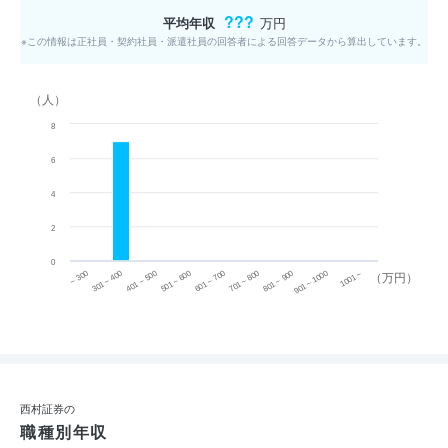
???
平均年収
万円
※この情報は正社員・契約社員・派遣社員の回答者による回答データから算出しています。
（人）
8
6
4
2
0
~ 300
701 ~ 800
301 ~ 400
801 ~ 900
401 ~ 500
901 ~ 1000
501 ~ 600
601 ~ 700
1001 ~
（万円）
西村証券の
職種別年収