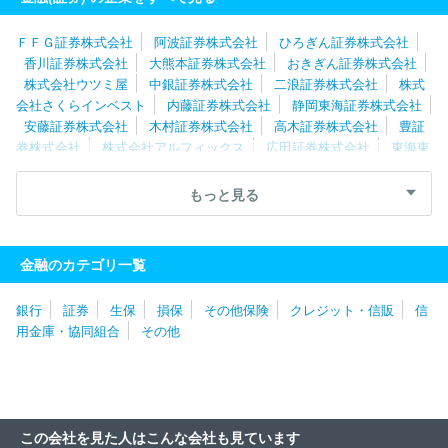
ＦＦＧ証券株式会社
阿波証券株式会社
ひろぎん証券株式会社
香川証券株式会社
大熊本証券株式会社
おきぎん証券株式会社
株式会社ウツミ屋
中銀証券株式会社
二浪証券株式会社
株式
会社さくらインベスト
内藤証券株式会社
静岡東海証券株式会社
安藤証券株式会社
木村証券株式会社
高木証券株式会社
豊証
券株式会社
株式会社アルフィックス
広田証券株式会社
東海東
京証券株式会社
エース証券株式会社
八十二証券株式会社
岩井
コスモ証券株式会社
岡地証券株式会社
静銀ティーエム証券株式
もっと見る
会社
光世証券株式会社
中部証券金融株式会社
永和証券株式会
社
今村証券株式会社
三津井証券ウェルスマネジメント株式会社
日の出証券株式会社
丸八証券株式会社
山形証券ウェルスマネジ
金融のカテゴリ一覧
メント株式会社
むさし証券株式会社
とちぎんＴＴ証券株式会社
ＢｏｆＡ証券株式会社
日本相互証券株式会社
三田証券株式会
銀行
証券
生保
損保
その他保険
クレジット・信販
信
社
共和証券株式会社
ニュース証券株式会社
三菱ＵＦＪモルガ
用金庫・協同組合
その他
ン・スタンレー証券株式会社
バークレイズ証券株式会社
ゴール
ドマン・サックス証券株式会社
ＳＭＢＣ日興証券株式会社
みず
ほトラストオペレーションズ株式会社
大和証券株式会社
クレデ
ィ・スイス株式会社
エアーズシー証券株式会社
ばんせい証券株
式会社
楽天証券株式会社
ＢＮＰパリバ証券株式会社
ａｕフィ
この会社を見た人はこんな会社も見ています
ナンシャルサービス株式会社
シティグループ証券株式会社
いち