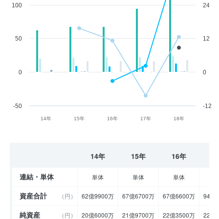
100
24
50
12
0
0
-50
-12
14年
15年
16年
17年
18年
14年
15年
16年
1
連結・単体
単体
単体
単体
資産合計
（円）
62億9900万
67億6700万
67億6600万
94億
純資産
（円）
20億6000万
21億9700万
22億3500万
22億