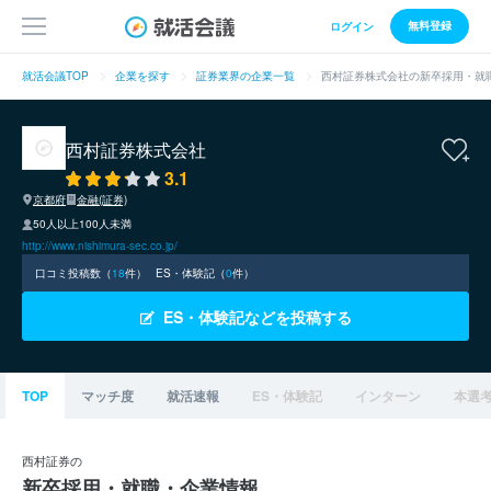
無料登録
ログイン
就活会議TOP
企業を探す
証券業界の企業一覧
西村証券株式会社の新卒採用・就
西村証券株式会社
3.1
京都府
金融(証券)
50人以上100人未満
http://www.nishimura-sec.co.jp/
口コミ投稿数（
18
件）
ES・体験記（
0
件）
ES・体験記などを投稿する
TOP
マッチ度
就活速報
ES・体験記
インターン
本選
西村証券の
新卒採用・就職・企業情報