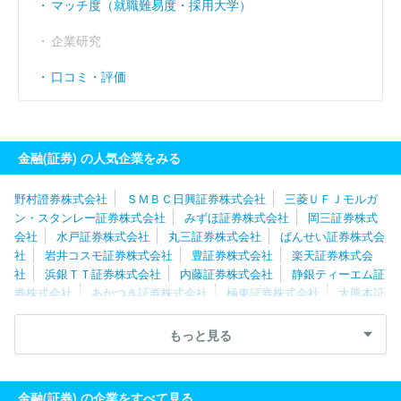
マッチ度（就職難易度・採用大学）
企業研究
口コミ・評価
金融(証券) の人気企業をみる
野村證券株式会社
ＳＭＢＣ日興証券株式会社
三菱ＵＦＪモルガ
ン・スタンレー証券株式会社
みずほ証券株式会社
岡三証券株式
会社
水戸証券株式会社
丸三証券株式会社
ばんせい証券株式会
社
岩井コスモ証券株式会社
豊証券株式会社
楽天証券株式会
社
浜銀ＴＴ証券株式会社
内藤証券株式会社
静銀ティーエム証
券株式会社
あかつき証券株式会社
極東証券株式会社
大熊本証
券株式会社
エース証券株式会社
立花証券株式会社
株式会社だ
いこう証券ビジネス
丸八証券株式会社
岡地証券株式会社
ニュ
もっと見る
ース証券株式会社
ＦＩＮＸ Ｊ証券株式会社
大和証券株式会社
東海東京証券株式会社
静岡東海証券株式会社
中銀証券株式会
社
今村証券株式会社
長野證券株式会社
金融(証券) の企業をすべて見る