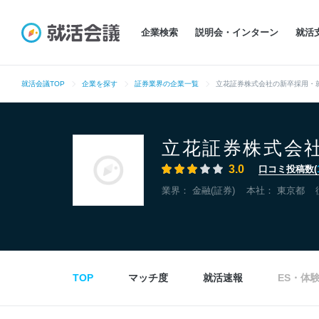
企業検索
説明会・インターン
就活
就活会議TOP
企業を探す
証券業界の企業一覧
立花証券株式会社の新卒採用・
立花証券株式会
3.0
口コミ投稿数(
業界：
金融(証券)
本社：
東京都
TOP
マッチ度
就活速報
ES・体