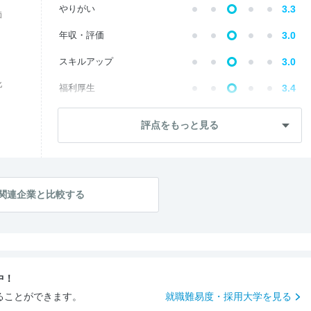
やりがい
3.3
価
年収・評価
3.0
スキルアップ
3.0
化
福利厚生
3.4
成長・将来性
3.2
評点をもっと見る
--
社員・管理職
ワークライフ
3.0
社風・文化
3.0
関連企業と比較する
女性の働きやすさ
2.9
--
入社後のギャップ
入社難易度
3.1
中！
ることができます。
就職難易度・採用大学を見る
おすすめ度
3.0