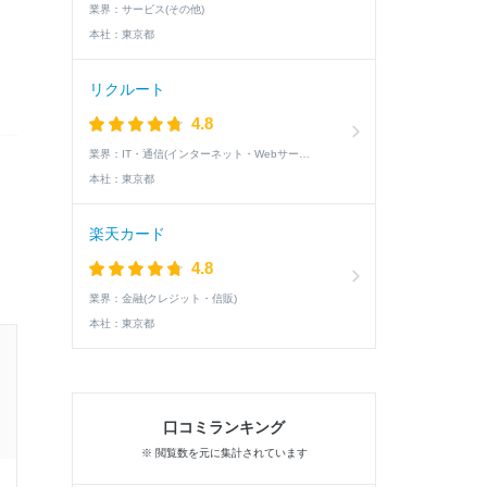
業界：
サービス(その他)
本社：
東京都
リクルート
4.8
業界：
IT・通信(インターネット・Webサービス)
本社：
東京都
楽天カード
4.8
業界：
金融(クレジット・信販)
本社：
東京都
27卒 / 理系 / 女性
エントリー済みの学生の就活速報
口コミランキング
※ 閲覧数を元に集計されています