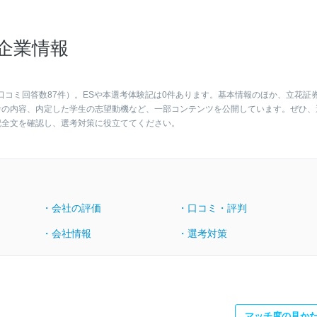
企業情報
口コミ回答数87件）。ESや本選考体験記は0件あります。基本情報のほか、立花証
考の内容、内定した学生の志望動機など、一部コンテンツを公開しています。ぜひ、
記全文を確認し、選考対策に役立ててください。
・会社の評価
・口コミ・評判
・会社情報
・選考対策
マッチ度の見か