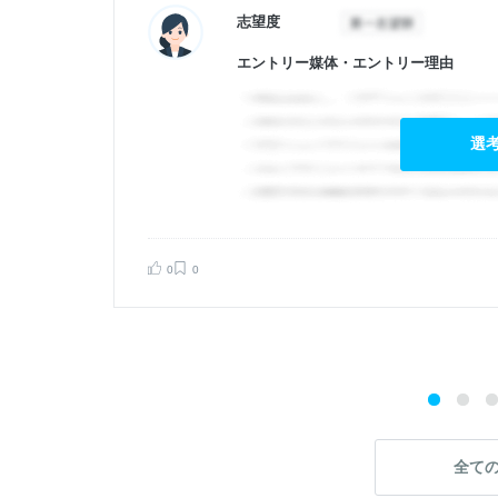
志望度
エントリー媒体・エントリー理由
選
告する
0
0
全て