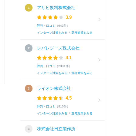
志望度
アサヒ飲料株式会社
3.9
エントリー媒体・エントリー理由
評判・口コミ
（643件）
インターン対策をみる
/
選考対策をみる
選考速報を
レバレジーズ株式会社
4.1
評判・口コミ
（2331件）
インターン対策をみる
/
選考対策をみる
0
0
ライオン株式会社
4.5
評判・口コミ
（810件）
インターン対策をみる
/
選考対策をみる
株式会社日立製作所