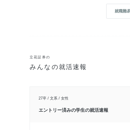
就職難
立花証券の
みんなの就活速報
27卒 / 文系 / 女性
エントリー済みの学生の就活速報