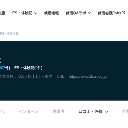
支援
ES・体験記
就活速報
就活QAラボ
就活会議Jobs
就職・企業情報
社
107
件)
ES・体験記(
0
件)
従業員数： 300人以上1千人未満
URL：
https://www.1ban.co.jp/
験記
インターン
本選考
口コミ・評価
企