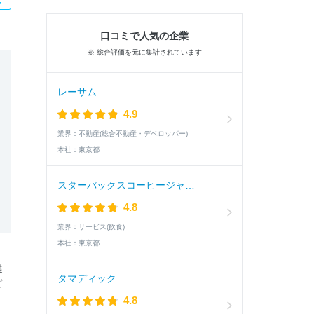
口コミで人気の企業
※ 総合評価を元に集計されています
レーサム
4.9
業界：
不動産(総合不動産・デベロッパー)
本社：
東京都
スターバックスコーヒージャパン
4.8
業界：
サービス(飲食)
本社：
東京都
選
タマディック
ど
4.8