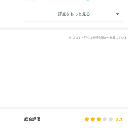
成長・将来性
2.3
評点をもっと見る
社員・管理職
3.6
ワークライフ
4.6
※ 口コミ・評点は転職会議から転載していま
女性の働きやすさ
2.7
入社後のギャップ
2.4
退職理由
2.7
3.1
総合評価