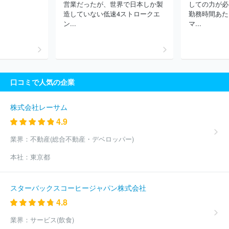
営業だったが、世界で日本しか製
しての力が必
山和証券株式会社
モルガン・スタンレーＭＵＦＧ証券株式会社
造していない低速4ストロークエ
勤務時間あた
西日本シティＴＴ証券株式会社
八幡証券株式会社
ＦＩＮＸ Ｊ
ン...
マ...
証券株式会社
株式会社スリーワイズ
リテラ・クレア証券株式会
社
日本株主データサービス株式会社
日本アジア証券株式会社
株式会社ベルグラッド
島大証券株式会社
長野證券株式会社
石動証券株式会社
新大垣証券株式会社
ソシエテ・ジェネラル証
券株式会社
アイザワ証券株式会社
ほか(103件)
口コミで人気の企業
株式会社レーサム
4.9
業界：
不動産(総合不動産・デベロッパー)
本社：
東京都
スターバックスコーヒージャパン株式会社
4.8
業界：
サービス(飲食)