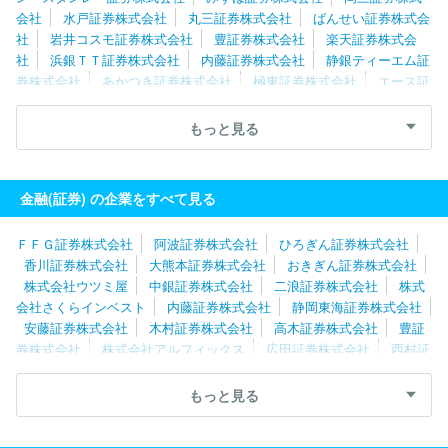
会社
水戸証券株式会社
丸三証券株式会社
ばんせい証券株式会
社
岩井コスモ証券株式会社
豊証券株式会社
楽天証券株式会
社
浜銀ＴＴ証券株式会社
内藤証券株式会社
静銀ティーエム証
券株式会社
あかつき証券株式会社
極東証券株式会社
エース証
券株式会社
大熊本証券株式会社
立花証券株式会社
株式会社だ
いこう証券ビジネス
丸八証券株式会社
岡地証券株式会社
ニュ
もっと見る
ース証券株式会社
ＦＩＮＸ Ｊ証券株式会社
大和証券株式会社
東海東京証券株式会社
静岡東海証券株式会社
中銀証券株式会
社
今村証券株式会社
長野證券株式会社
金融(証券) の企業をすべて見る
ＦＦＧ証券株式会社
阿波証券株式会社
ひろぎん証券株式会社
香川証券株式会社
大熊本証券株式会社
おきぎん証券株式会社
株式会社ウツミ屋
中銀証券株式会社
二浪証券株式会社
株式
会社さくらインベスト
内藤証券株式会社
静岡東海証券株式会社
安藤証券株式会社
木村証券株式会社
高木証券株式会社
豊証
券株式会社
株式会社アルフィックス
広田証券株式会社
西村証
券株式会社
東海東京証券株式会社
エース証券株式会社
八十二
証券株式会社
岩井コスモ証券株式会社
岡地証券株式会社
静銀
もっと見る
ティーエム証券株式会社
光世証券株式会社
中部証券金融株式会
社
永和証券株式会社
今村証券株式会社
三津井証券ウェルスマ