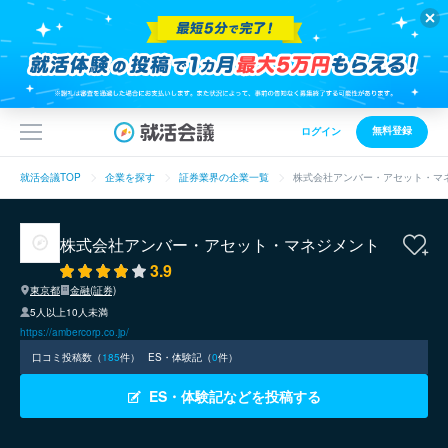
無料登録
ログイン
就活会議TOP
企業を探す
証券業界の企業一覧
株式会社アンバー・アセット・マ
株式会社アンバー・アセット・マネジメント
3.9
東京都
金融(証券)
5人以上10人未満
https://ambercorp.co.jp/
口コミ投稿数（
185
件）
ES・体験記（
0
件）
ES・体験記などを投稿する