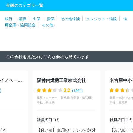
ネジメント株式会社
日の出証券株式会社
丸八証券株式会社
山
金融のカテゴリ一覧
形証券ウェルスマネジメント株式会社
むさし証券株式会社
とち
ぎんＴＴ証券株式会社
ＢｏｆＡ証券株式会社
日本相互証券株式
銀行
証券
生保
損保
その他保険
クレジット・信販
信
会社
三田証券株式会社
共和証券株式会社
ニュース証券株式会
用金庫・協同組合
その他
社
三菱ＵＦＪモルガン・スタンレー証券株式会社
バークレイズ
証券株式会社
ゴールドマン・サックス証券株式会社
ＳＭＢＣ日
興証券株式会社
みずほトラストオペレーションズ株式会社
大和
証券株式会社
クレディ・スイス株式会社
エアーズシー証券株式
会社
ばんせい証券株式会社
楽天証券株式会社
ＢＮＰパリバ証
この会社を見た人はこんな会社も見ています
券株式会社
ａｕフィナンシャルサービス株式会社
シティグルー
プ証券株式会社
いちよし証券株式会社
ちばぎん証券株式会社
東洋証券株式会社
中原証券株式会社
三木証券株式会社
岡三
にいがた証券株式会社
ＵＢＳアセット・マネジメント株式会社
株式会社リード・イノベーション
阪神内燃機工業株式会社
ＳＭＢＣフレンド証券株式会社
ＵＢＳ証券株式会社
三菱ＵＦ
Ｊ ｅスマート証券株式会社
スターツ証券株式会社
あかつき証
3.2
)
(18件)
券株式会社
岡三証券株式会社
立花証券株式会社
アーク証券株
業界：
メーカー・製造業(自動車・輸送機)
業界：
金融(その他
式会社
野村證券株式会社
ＪＰモルガン証券株式会社
ドイツ証
本社：
兵庫県
本社：
愛知県
券株式会社
極東証券株式会社
日本証券金融株式会社
マネック
ス証券株式会社
日本証券代行株式会社
ＧＭＯクリック証券株式
社員の口コミ
社員の口コミ
会社
損保ジャパンＤＣ証券株式会社
みずほ証券株式会社
松井
証券株式会社
みらい證券株式会社
水戸証券株式会社
丸三証券
せん
【良い点】 舶用のエンジンの海外
【良い点】 
株式会社
浜銀ＴＴ証券株式会社
株式会社だいこう証券ビジネス