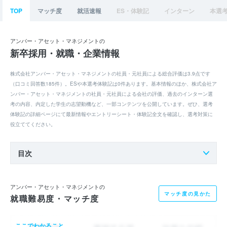
TOP
マッチ度
就活速報
ES・体験記
インターン
本選
アンバー・アセット・マネジメントの
新卒採用・就職・企業情報
株式会社アンバー・アセット・マネジメントの社員・元社員による総合評価は3.9点です
（口コミ回答数185件）。ESや本選考体験記は0件あります。基本情報のほか、株式会社ア
ンバー・アセット・マネジメントの社員・元社員による会社の評価、過去のインターン選
考の内容、内定した学生の志望動機など、一部コンテンツを公開しています。ぜひ、選考
体験記の詳細ページにて最新情報やエントリーシート・体験記全文を確認し、選考対策に
役立ててください。
目次
アンバー・アセット・マネジメントの
マッチ度の見かた
就職難易度・マッチ度
ここでわかること