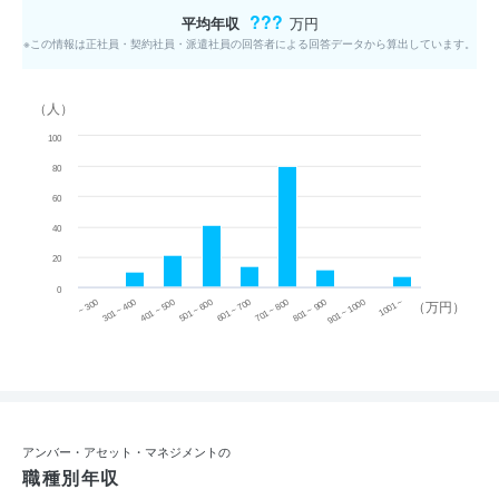
???
平均年収
万円
※この情報は正社員・契約社員・派遣社員の回答者による回答データから算出しています。
（人）
100
80
60
40
20
0
~ 300
701 ~ 800
301 ~ 400
801 ~ 900
401 ~ 500
901 ~ 1000
501 ~ 600
601 ~ 700
1001 ~
（万円）
アンバー・アセット・マネジメントの
職種別年収