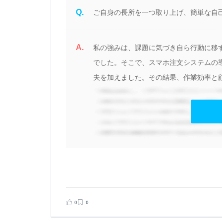
Q.
ご自身の長所を一つ取り上げ、簡単な自
A.
要
私の強みは、課題に気づき自ら行動に移
でした。そこで、スマホ注文システムの
夫を加えました。その結果、作業効率と顧
見る
告する
0
0