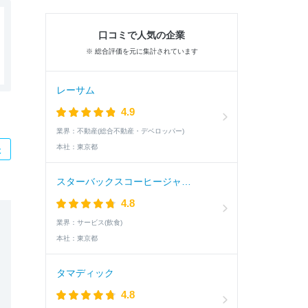
口コミで人気の企業
※ 総合評価を元に集計されています
レーサム
4.9
業界：
不動産(総合不動産・デベロッパー)
本社：
東京都
た
スターバックスコーヒージャパン
4.8
業界：
サービス(飲食)
本社：
東京都
タマディック
4.8