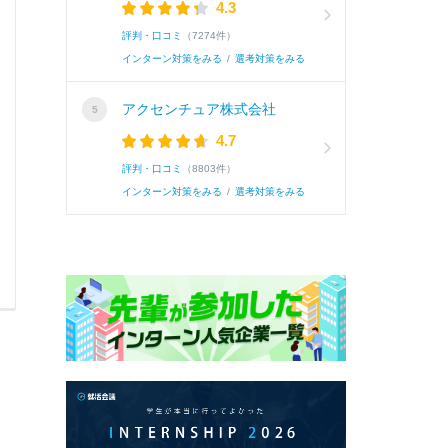
4.3
続き
評判・口コミ
（7274件）
インターン対策をみる
/
選考対策をみる
アクセンチュア株式会社
4.7
評判・口コミ
（8803件）
インターン対策をみる
/
選考対策をみる
0
0