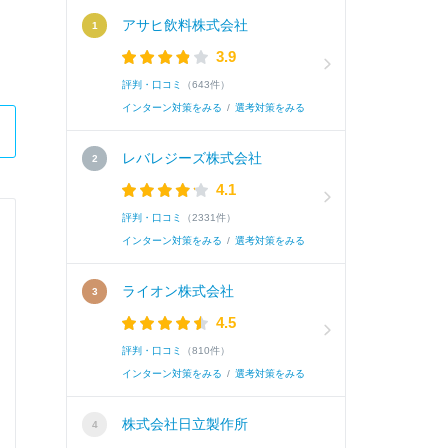
アサヒ飲料株式会社
3.9
評判・口コミ
（643件）
インターン対策をみる
/
選考対策をみる
レバレジーズ株式会社
4.1
評判・口コミ
（2331件）
東海東京証券株式会社
インターン対策をみる
/
選考対策をみる
部門別採用
ライオン株式会社
4.5
Q.
志望部門を選択してください
評判・口コミ
（810件）
インターン対策をみる
/
選考対策をみる
A.
...
続きを読む(全6文字)
株式会社日立製作所