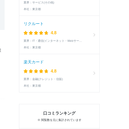
業界：
サービス(その他)
本社：
東京都
リクルート
4.8
業界：
IT・通信(インターネット・Webサービス)
本社：
東京都
採
楽天カード
4.8
業界：
金融(クレジット・信販)
本社：
東京都
口コミランキング
※ 閲覧数を元に集計されています