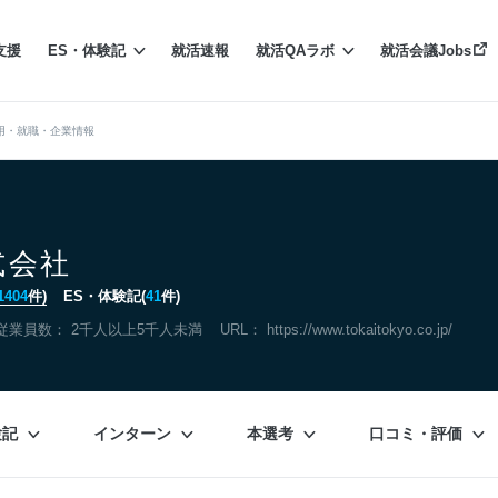
支援
ES・体験記
就活速報
就活QAラボ
就活会議Jobs
用・就職・企業情報
式会社
1404
件)
ES・体験記(
41
件)
従業員数： 2千人以上5千人未満
URL：
https://www.tokaitokyo.co.jp/
験記
インターン
本選考
口コミ・評価