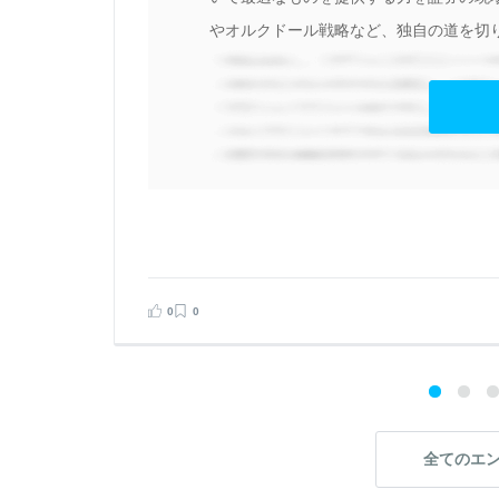
目
やオルクドール戦略など、独自の道を切り
と
メ
れ
Ｉ
必
」
0
0
見る
告する
全てのエ