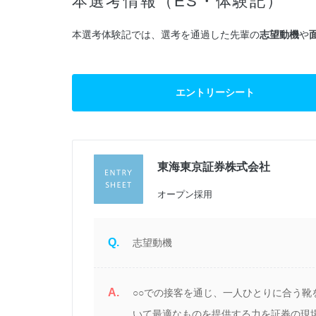
本選考情報（ES・体験記）
本選考体験記では、選考を通過した先輩の
志望動機
や
エントリーシート
東海東京証券株式会社
過
オープン採用
Q.
志望動機
A.
長
○○での接客を通じ、一人ひとりに合う
経
いて最適なものを提供する力を証券の現