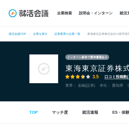
企業検索
説明会・インターン
就活
就活会議TOP
企業を探す
証券業界の企業一覧
東海東京証券株式会社の新卒採
インターン参加で選考優遇あり
東海東京証券株
3.5
口コミ投稿数(
業界：
金融(証券)
本社：
愛知県
TOP
マッチ度
就活速報
ES・体