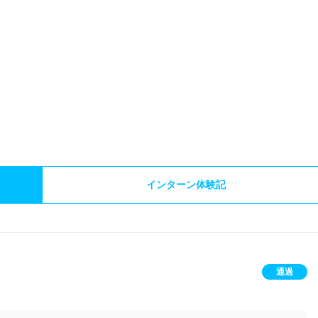
）
インターン体験記
通過