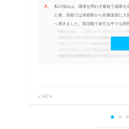
A.
で
私の強みは、環境を問わず最短で成果を
し
た後、高校では未経験から吹奏楽部に入
へ導きました。部活動で多忙な中でも時間
見る
0
0
告する