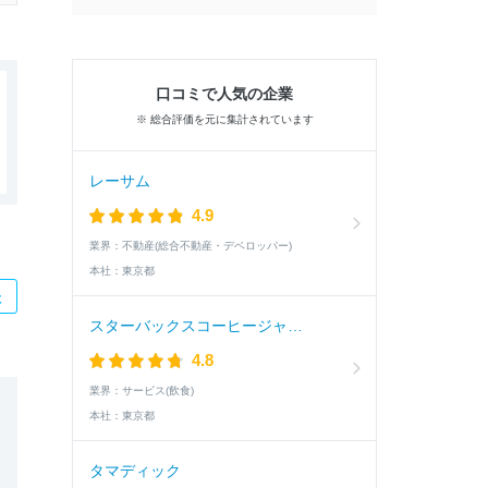
口コミで人気の企業
※ 総合評価を元に集計されています
レーサム
4.9
業界：
不動産(総合不動産・デベロッパー)
本社：
東京都
た
スターバックスコーヒージャパン
4.8
業界：
サービス(飲食)
本社：
東京都
タマディック