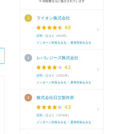
※ 閲覧数を元に集計されています
ライオン株式会社
4.5
評判・口コミ
（810件）
インターン対策をみる
/
選考対策をみる
レバレジーズ株式会社
4.1
評判・口コミ
（2331件）
インターン対策をみる
/
選考対策をみる
フューチャーアーキテクト株式会社
株式会社日立製作所
ITコンサルタント職
4.3
評判・口コミ
（7274件）
Q.
学生時代にあなたが頑張ったことを教えてくだ
インターン対策をみる
/
選考対策をみる