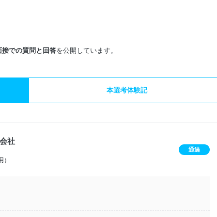
面接での質問と回答
を公開しています。
本選考体験記
会社
通過
用）