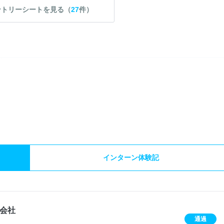
ントリーシートを見る（
27
件）
）
インターン体験記
会社
通過