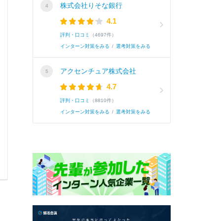
株式会社りそな銀行
A.
私が学生時代に最も力を入れたのは、ベトナムの
4.1
テムのプロトタイプ開発を完遂した経験です。
評判・口コミ
（4697件）
当時、クライアントから「店頭のiPadで写真を
インターン対策をみる
/
選考対策をみる
した。しかし、実装環...
続きを読む(全419文字)
アクセンチュア株式会社
4.7
続き
評判・口コミ
（8810件）
インターン対策をみる
/
選考対策をみる
0
0