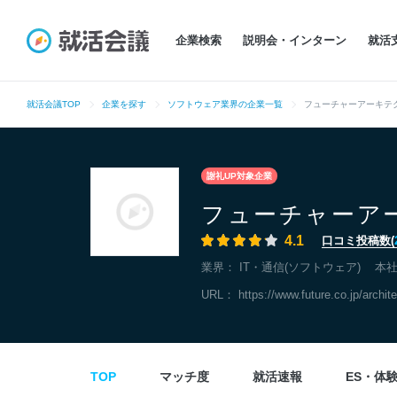
企業検索
説明会・インターン
就活
就活会議TOP
企業を探す
ソフトウェア業界の企業一覧
フューチャーアーキテ
謝礼UP対象企業
フューチャーア
4.1
口コミ投稿数(
業界：
IT・通信(ソフトウェア)
本
URL：
https://www.future.co.jp/archite
TOP
マッチ度
就活速報
ES・体