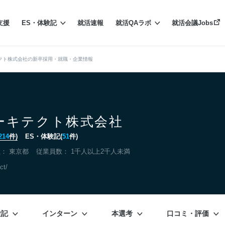
支援
ES・体験記
就活速報
就活QAラボ
就活会議Jobs
クト株式会社の新卒採用・就職・企業情報
ーキテクト株式会社
214
件)
ES・体験記(
51
件)
社：
東京都
従業員数： 1千人以上2千人未満
ct/
験記
インターン
本選考
口コミ・評価