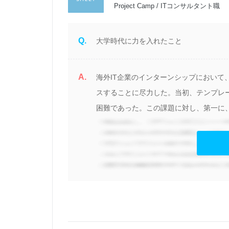
Project Camp / ITコンサルタント職
Q.
大学時代に力を入れたこと
A.
海外IT企業のインターンシップにおい
こ
スすることに尽力した。当初、テンプレ
の
困難であった。この課題に対し、第一に、
め
伝
共
そ
た
に