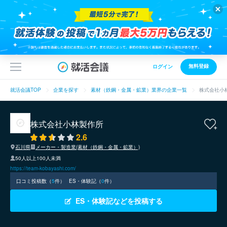
無料登録
ログイン
就活会議TOP
企業を探す
素材（鉄鋼・金属・鉱業）業界の企業一覧
株式会社小
株式会社小林製作所
2.6
石川県
メーカー・製造業(素材（鉄鋼・金属・鉱業）)
50人以上100人未満
https://team-kobayashi.com/
口コミ投稿数（
5
件）
ES・体験記（
0
件）
ES・体験記などを投稿する