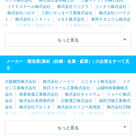
ＪＦＥスチール株式会社
株式会社フジクラ
リンナイ株式会社
株式会社パロマ
三和シヤッター工業株式会社
株式会社ジーテク
ト
株式会社ＬＩＸＩＬ
ＵＢＥ株式会社
東邦チタニウム株式会
社
古河電気工業株式会社
ＪＸ金属株式会社
株式会社ノーリ
ツ
株式会社ＳＵＭＣＯ
大日製罐株式会社
株式会社フジマッ
ク
株式会社アサカ理研
山陽特殊製鋼株式会社
株式会社ＵＡＣ
もっと見る
Ｊ
兼房株式会社
三菱製鋼株式会社
コスモ工機株式会社
日
本冶金工業株式会社
大同特殊鋼株式会社
プレス工業株式会社
メーカー・製造業(素材（鉄鋼・金属・鉱業）) の企業をすべて見
る
大阪鋼管株式会社
株式会社ノーリツ
ユニタイト株式会社
トク
セン工業株式会社
朝日スチール工業株式会社
山陽特殊製鋼株式
会社
南条装備工業株式会社
株式会社キャステム
リョービ株式
会社
株式会社長府製作所
日動電工株式会社
福田刃物工業株式
会社
株式会社アルミネ
株式会社セイコー高周波
株式会社刃物
屋トギノン
揖斐川工業株式会社
サンキン株式会社
メイラ株式
会社
株式会社東研サーモテック
イソガイ株式会社
株式会社フ
セラシ
共英製鋼株式会社
近藤総業株式会社
株式会社アーレス
もっと見る
ティ
住友電気工業株式会社
株式会社多久製作所
知多鋼業株式