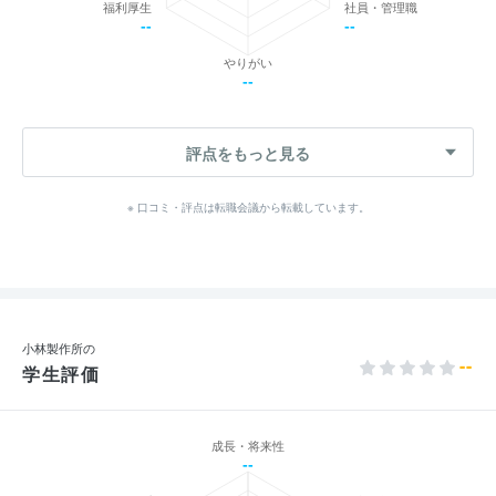
福利厚生
社員・管理職
--
--
やりがい
--
評点をもっと見る
※ 口コミ・評点は転職会議から転載しています。
小林製作所の
--
学生評価
成長・将来性
--