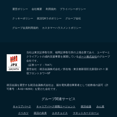
運営ポリシー
会社概要
利用規約
プライバシーポリシー
クッキーポリシー
就活QAラボポリシー
グループ会社
グループ会員利用規約
カスタマーハラスメントポリシー
当社は東京証券取引所、福岡証券取引所の上場企業であり、ユーザーと
クライアントの成約支援事業を展開している
ポート株式会社
のグループ
会社です。
（証券コード：7047）
運営会社：就活会議株式会社／所在地：東京都新宿区北新宿2-21-1 新
宿フロントタワー5F
就活会議を運営する就活会議株式会社は、届出電気通信事業者として総務省の認可（許
可番号 ：A-02-18293）を受けた会社です。