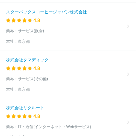
社
原子燃料工業株式会社
スガツネ工業株式会社
東京製綱株式
会社
東プレ株式会社
東洋鋼鈑株式会社
株式会社フジマック
スターバックスコーヒージャパン株式会社
プレス工業株式会社
東邦チタニウム株式会社
株式会社コロナ
4.8
株式会社フジクラ
三菱伸銅株式会社
スタック電子株式会社
ほか(3821件)
業界：
サービス(飲食)
本社：
東京都
株式会社タマディック
4.8
業界：
サービス(その他)
本社：
東京都
株式会社リクルート
4.8
業界：
IT・通信(インターネット・Webサービス)