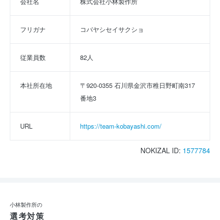
会社名
株式会社小林製作所
フリガナ
コバヤシセイサクショ
従業員数
82人
本社所在地
〒920-0355 石川県金沢市稚日野町南317
番地3
URL
https://team-kobayashi.com/
NOKIZAL ID:
1577784
小林製作所の
選考対策