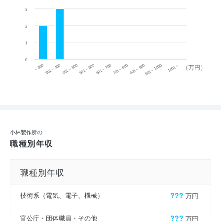
3
2
1
0
~ 300
701 ~ 800
301 ~ 400
801 ~ 900
401 ~ 500
901 ~ 1000
501 ~ 600
601 ~ 700
1001 ~
（万円）
小林製作所の
職種別年収
職種別年収
技術系（電気、電子、機械）
???
万円
官公庁・団体職員・その他
???
万円