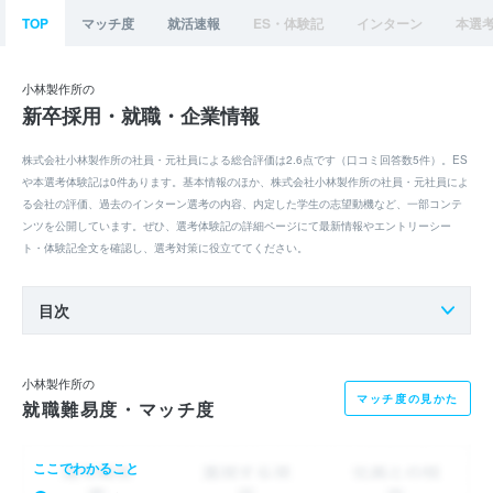
TOP
マッチ度
就活速報
ES・体験記
インターン
本選
小林製作所の
新卒採用・就職・企業情報
株式会社小林製作所の社員・元社員による総合評価は2.6点です（口コミ回答数5件）。ES
や本選考体験記は0件あります。基本情報のほか、株式会社小林製作所の社員・元社員によ
る会社の評価、過去のインターン選考の内容、内定した学生の志望動機など、一部コンテ
ンツを公開しています。ぜひ、選考体験記の詳細ページにて最新情報やエントリーシー
ト・体験記全文を確認し、選考対策に役立ててください。
目次
小林製作所の
マッチ度の見かた
就職難易度・マッチ度
ここでわかること