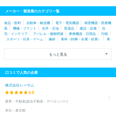
会社
株式会社栗本鐵工所
株式会社トヨトミ
大見工業株式会
社
株式会社正英製作所
株式会社青山製作所
株式会社中山製鋼
メーカー・製造業のカテゴリ一覧
所
ツキオカフィルム製薬株式会社
テック・ワーク株式会社
サ
ンコール株式会社
太陽パーツ株式会社
日東精工株式会社
豊田
食品・飲料
自動車・輸送機
電子・電気機器
精密機器・医療機
鉄工株式会社
新日本金属工業株式会社
株式会社ＰＩＬＬＡＲ
器
機械・プラント
化学・石油
医薬品
建設・設備
住
リンナイ株式会社
兼房株式会社
大洋製器工業株式会社
大同
宅・インテリア
アパレル・服飾関連
事務機器・日用品
印刷
特殊鋼株式会社
株式会社ロブテックス
小松ウオール工業株式会
スポーツ・玩具・ゲーム
繊維
素材（鉄鋼・金属・鉱業）
素
社
株式会社パロマ
愛知製鋼株式会社
メークス株式会社
日
材（ゴム・ガラス・セラミックス）
素材（紙・パルプ）
素材
本原燃株式会社
株式会社深井製作所
本田金属技術株式会社
株
（その他）
農林・水産
たばこ・飼料
その他
式会社アサカ理研
株式会社ヨシムラ
株式会社ジーテクト
株式
もっと見る
会社アライドマテリアル
ＪＦＥスチール株式会社
日本冶金工業
株式会社
田中金属株式会社
日本重化学工業株式会社
日鉄鉱業
株式会社
株式会社ＩＮＰＥＸ
不二サッシ株式会社
株式会社Ｕ
口コミで人気の企業
ＡＣＪ
富士電工株式会社
日栄インテック株式会社
三和シヤッ
ター工業株式会社
イハラサイエンス株式会社
大日製罐株式会社
日本高周波鋼業株式会社
品川リフラ株式会社
ニチアス株式会
株式会社レーサム
社
ネミー株式会社
トーヨーカネツ株式会社
関東化成工業株式
4.9
会社
ＪＸ金属株式会社
コスモ工機株式会社
文化シヤッター株
式会社
三菱製鋼株式会社
ＮＯＫ株式会社
三菱電線工業株式会
業界：
不動産(総合不動産・デベロッパー)
社
古河電気工業株式会社
ＵＢＥ株式会社
株式会社ＳＵＭＣ
本社：
東京都
Ｏ
東洋製罐株式会社
王子製鉄株式会社
三菱マテリアル株式会