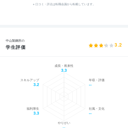
※ 口コミ・評点は転職会議から転載しています。
中山製鋼所の
3.2
学生評価
成長・将来性
3.3
スキルアップ
年収・評価
3.2
--
福利厚生
社風・文化
3.3
--
やりがい
--