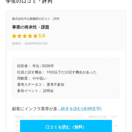
学生の口コミ・評判
株式会社中山製鋼所の口コミ・評判
事業の将来性・課題
5.0
投稿日： 2025年03月10日
回答者：
学生 / 2026卒
社員と話す機会：
10分以下だが話す機会があった
理解度：
やや低い
選考ステータス：
選考不参加
参加イベント：
説明会
顧客にインフラ業界が多...
続きを読む(全29文字)
口コミを読む（無料）