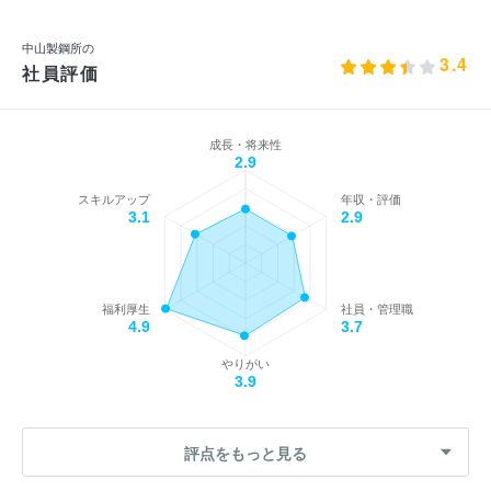
中山製鋼所の
3.4
社員評価
成長・将来性
2.9
スキルアップ
年収・評価
3.1
2.9
福利厚生
社員・管理職
4.9
3.7
やりがい
3.9
評点をもっと見る