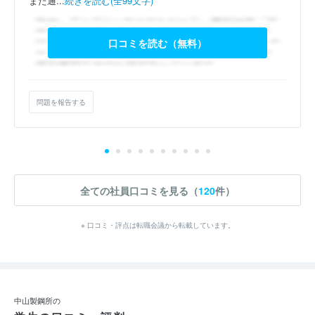
また通...
続きを読む(全99文字)
口コミを読む（無料）
問題を報告する
全ての社員口コミを見る（
120
件）
※ 口コミ・評点は転職会議から転載しています。
中山製鋼所の