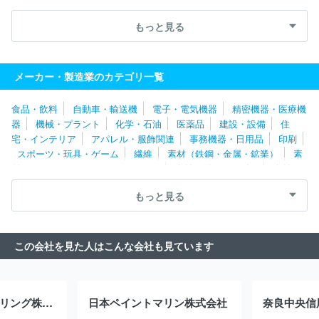
会社
株式会社東研サーモテック
イソガイ株式会社
株式会社フ
セラシ
共英製鋼株式会社
近藤総業株式会社
株式会社アーレス
もっと見る
ティ
住友電気工業株式会社
株式会社多久製作所
知多鋼業株式
会社
株式会社栗本鐵工所
株式会社トヨトミ
大見工業株式会
社
株式会社正英製作所
株式会社青山製作所
ツキオカフィルム
メーカー・製造業のカテゴリ一覧
製薬株式会社
テック・ワーク株式会社
サンコール株式会社
太
陽パーツ株式会社
日東精工株式会社
豊田鉄工株式会社
新日本
食品・飲料
自動車・輸送機
電子・電気機器
精密機器・医療機
金属工業株式会社
株式会社ＰＩＬＬＡＲ
リンナイ株式会社
兼
器
機械・プラント
化学・石油
医薬品
建設・設備
住
房株式会社
大洋製器工業株式会社
大同特殊鋼株式会社
株式会
宅・インテリア
アパレル・服飾関連
事務機器・日用品
印刷
社ロブテックス
小松ウオール工業株式会社
株式会社パロマ
愛
スポーツ・玩具・ゲーム
繊維
素材（鉄鋼・金属・鉱業）
素
知製鋼株式会社
メークス株式会社
日本原燃株式会社
株式会社
材（ゴム・ガラス・セラミックス）
素材（紙・パルプ）
素材
深井製作所
本田金属技術株式会社
株式会社アサカ理研
株式会
（その他）
農林・水産
たばこ・飼料
その他
社ヨシムラ
株式会社ジーテクト
株式会社アライドマテリアル
もっと見る
ＪＦＥスチール株式会社
日本冶金工業株式会社
田中金属株式会
社
日本重化学工業株式会社
日鉄鉱業株式会社
株式会社ＩＮＰ
ＥＸ
不二サッシ株式会社
株式会社ＵＡＣＪ
富士電工株式会
この会社を見た人はこんな会社も見ています
社
日栄インテック株式会社
三和シヤッター工業株式会社
イハ
ラサイエンス株式会社
大日製罐株式会社
日本高周波鋼業株式会
社
品川リフラ株式会社
ニチアス株式会社
ネミー株式会社
トーヨーカネツ株式会社
関東化成工業株式会社
ＪＸ金属株式会
コスモエンジニアリング株式会社
日本ペイントマリン株式会社
奈良中央信
社
コスモ工機株式会社
文化シヤッター株式会社
三菱製鋼株式