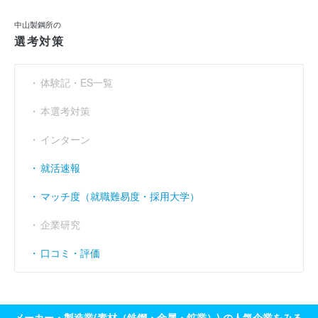
利益余剰金
----
----
----
（円）
中山製鋼所の
売上伸び率
（％）
47.16
13.09
- 2.16
選考対策
営業利益率
（％）
4.35
7.24
6.68
体験記・ES一覧
経常利益率
（％）
3.99
7.09
6.64
本選考対策
インターン
就活速報
マッチ度（就職難易度・採用大学）
企業研究
口コミ・評価
メーカー・製造業(素材（鉄鋼・金属・鉱業）) の人気企業をみる