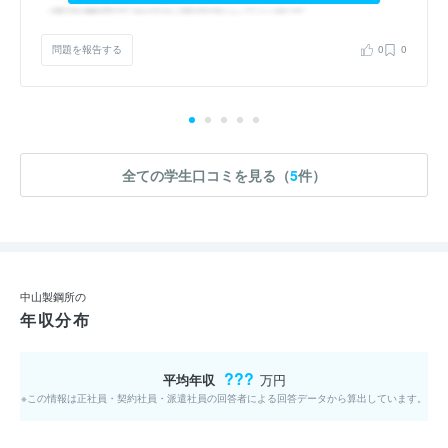
問題を報告する
0
0
全ての学生口コミを見る（
5
件）
中山製鋼所の
年収分布
???
平均年収
万円
※この情報は正社員・契約社員・派遣社員の回答者による回答データから算出しています。