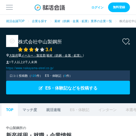
無料登録
ログイン
就活会議TOP
企業を探す
素材（鉄鋼・金属・鉱業）業界の企業一覧
株式会社中
株式会社中山製鋼所
3.4
大阪府
メーカー・製造業(素材（鉄鋼・金属・鉱業）)
1千人以上2千人未満
https://www.nakayama-steel.co.jp/
口コミ投稿数（
125
件）
ES・体験記（
0
件）
ES・体験記などを投稿する
TOP
マッチ度
就活速報
ES・体験記
インターン
本選
中山製鋼所の
新卒採用・就職・企業情報