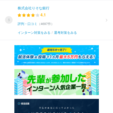
株式会社りそな銀行
4.1
5
評判・口コミ
（4697件）
インターン対策をみる
/
選考対策をみる