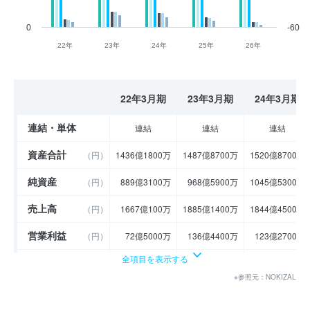
0
-60
22年
23年
24年
25年
26年
22年3月期
23年3月期
24年3月期
連結・単体
連結
連結
連結
資産合計
（円）
1436億1800万
1487億8700万
1520億8700万
純資産
（円）
889億3100万
968億5900万
1045億5300万
売上高
（円）
1667億100万
1885億1400万
1844億4500万
営業利益
（円）
72億5000万
136億4400万
123億2700万
全項目を表示する
経常利益
（円）
66億5400万
133億7100万
122億4400万
※参照元：NOKIZAL
当期純利益
（円）
48億1500万
102億2700万
89億400万