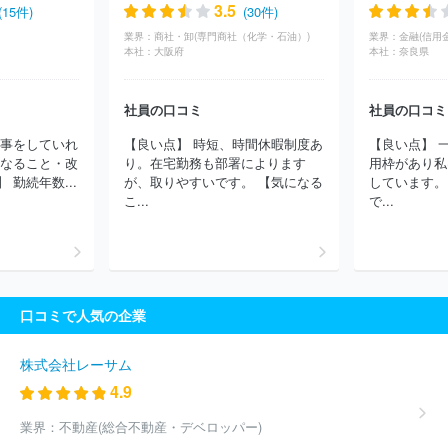
会社
ＮＯＫ株式会社
三菱電線工業株式会社
古河電気工業株式
3.5
(15件)
(30件)
会社
ＵＢＥ株式会社
株式会社ＳＵＭＣＯ
東洋製罐株式会社
業界：
商社・卸(専門商社（化学・石油）)
業界：
金融(信用
王子製鉄株式会社
三菱マテリアル株式会社
原子燃料工業株式会
本社：
大阪府
本社：
奈良県
社
スガツネ工業株式会社
東京製綱株式会社
東プレ株式会社
東洋鋼鈑株式会社
株式会社フジマック
プレス工業株式会社
東邦チタニウム株式会社
株式会社コロナ
株式会社フジクラ
社員の口コミ
社員の口コミ
三菱伸銅株式会社
スタック電子株式会社
株式会社ＬＩＸＩＬ
仕事をしていれ
【良い点】 時短、時間休暇制度あ
【良い点】 
ほか(3821件)
になること・改
り。在宅勤務も部署によります
用枠があり私
勤続年数...
が、取りやすいです。 【気になる
しています。
こ...
で...
口コミで人気の企業
株式会社レーサム
4.9
業界：
不動産(総合不動産・デベロッパー)