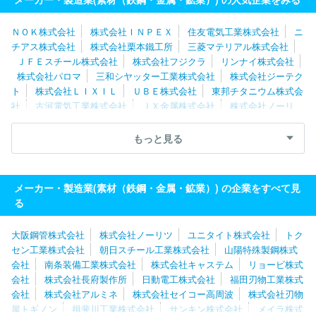
ＮＯＫ株式会社
株式会社ＩＮＰＥＸ
住友電気工業株式会社
ニ
チアス株式会社
株式会社栗本鐵工所
三菱マテリアル株式会社
ＪＦＥスチール株式会社
株式会社フジクラ
リンナイ株式会社
株式会社パロマ
三和シヤッター工業株式会社
株式会社ジーテク
ト
株式会社ＬＩＸＩＬ
ＵＢＥ株式会社
東邦チタニウム株式会
社
古河電気工業株式会社
ＪＸ金属株式会社
株式会社ノーリ
ツ
株式会社ＳＵＭＣＯ
大日製罐株式会社
株式会社フジマッ
ク
株式会社アサカ理研
山陽特殊製鋼株式会社
株式会社ＵＡＣ
もっと見る
Ｊ
兼房株式会社
三菱製鋼株式会社
コスモ工機株式会社
日
本冶金工業株式会社
大同特殊鋼株式会社
プレス工業株式会社
メーカー・製造業(素材（鉄鋼・金属・鉱業）) の企業をすべて見
る
大阪鋼管株式会社
株式会社ノーリツ
ユニタイト株式会社
トク
セン工業株式会社
朝日スチール工業株式会社
山陽特殊製鋼株式
会社
南条装備工業株式会社
株式会社キャステム
リョービ株式
会社
株式会社長府製作所
日動電工株式会社
福田刃物工業株式
会社
株式会社アルミネ
株式会社セイコー高周波
株式会社刃物
屋トギノン
揖斐川工業株式会社
サンキン株式会社
メイラ株式