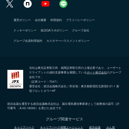
運営ポリシー
会社概要
利用規約
プライバシーポリシー
クッキーポリシー
就活QAラボポリシー
グループ会社
グループ会員利用規約
カスタマーハラスメントポリシー
当社は東京証券取引所、福岡証券取引所の上場企業であり、ユーザーと
クライアントの成約支援事業を展開している
ポート株式会社
のグループ
会社です。
（証券コード：7047）
運営会社：就活会議株式会社／所在地：東京都新宿区北新宿2-21-1 新
宿フロントタワー5F
就活会議を運営する就活会議株式会社は、届出電気通信事業者として総務省の認可（許
可番号 ：A-02-18293）を受けた会社です。