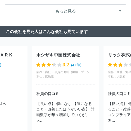
深井製作所
本田金属技術株式会社
株式会社アサカ理研
株式会
（その他）
農林・水産
たばこ・飼料
その他
社ヨシムラ
株式会社ジーテクト
株式会社アライドマテリアル
もっと見る
ＪＦＥスチール株式会社
日本冶金工業株式会社
田中金属株式会
社
日本重化学工業株式会社
日鉄鉱業株式会社
株式会社ＩＮＰ
ＥＸ
不二サッシ株式会社
株式会社ＵＡＣＪ
富士電工株式会
この会社を見た人はこんな会社も見ています
社
日栄インテック株式会社
三和シヤッター工業株式会社
イハ
ラサイエンス株式会社
大日製罐株式会社
日本高周波鋼業株式会
社
品川リフラ株式会社
ニチアス株式会社
ネミー株式会社
トーヨーカネツ株式会社
関東化成工業株式会社
ＪＸ金属株式会
ＡＲＫ
ホシザキ中国株式会社
リック株式
社
コスモ工機株式会社
文化シヤッター株式会社
三菱製鋼株式
会社
ＮＯＫ株式会社
三菱電線工業株式会社
古河電気工業株式
3.2
)
(47件)
会社
ＵＢＥ株式会社
株式会社ＳＵＭＣＯ
東洋製罐株式会社
業界：
商社・卸(専門商社（機械・プラント）)
業界：
商社・卸(
王子製鉄株式会社
三菱マテリアル株式会社
原子燃料工業株式会
本社：
広島県
本社：
大阪府
社
スガツネ工業株式会社
東京製綱株式会社
東プレ株式会社
東洋鋼鈑株式会社
株式会社フジマック
プレス工業株式会社
東邦チタニウム株式会社
株式会社コロナ
株式会社フジクラ
社員の口コミ
社員の口コミ
三菱伸銅株式会社
スタック電子株式会社
株式会社ＬＩＸＩＬ
せん
【良い点】 特になし 【気になる
【良い点】 
ほか(3820件)
こと・改善したほうがいい点】 計
ること・改善
画数字が年々増加していくが、
コンプライア
人...
無...