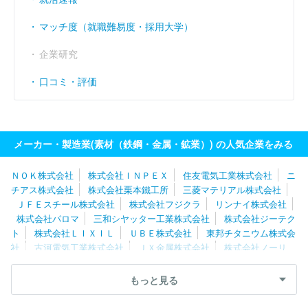
マッチ度（就職難易度・採用大学）
企業研究
口コミ・評価
メーカー・製造業(素材（鉄鋼・金属・鉱業）) の人気企業をみる
ＮＯＫ株式会社
株式会社ＩＮＰＥＸ
住友電気工業株式会社
ニ
チアス株式会社
株式会社栗本鐵工所
三菱マテリアル株式会社
ＪＦＥスチール株式会社
株式会社フジクラ
リンナイ株式会社
株式会社パロマ
三和シヤッター工業株式会社
株式会社ジーテク
ト
株式会社ＬＩＸＩＬ
ＵＢＥ株式会社
東邦チタニウム株式会
社
古河電気工業株式会社
ＪＸ金属株式会社
株式会社ノーリ
ツ
株式会社ＳＵＭＣＯ
大日製罐株式会社
株式会社フジマッ
ク
株式会社アサカ理研
山陽特殊製鋼株式会社
株式会社ＵＡＣ
もっと見る
Ｊ
兼房株式会社
三菱製鋼株式会社
コスモ工機株式会社
日
本冶金工業株式会社
大同特殊鋼株式会社
プレス工業株式会社