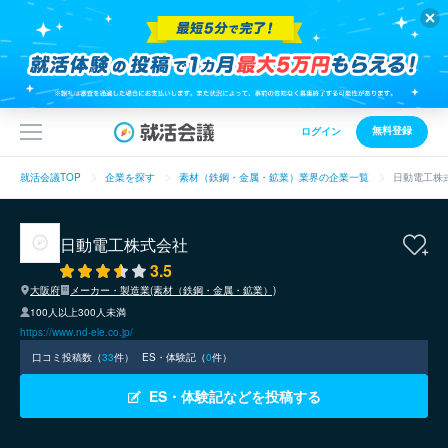
無料登録
ログイン
就活会議TOP
企業を探す
素材（鉄鋼・金属・鉱業）業界の企業一覧
日動電工株
日動電工株式会社
3.5
大阪府
メーカー・製造業(素材（鉄鋼・金属・鉱業）)
100人以上300人未満
https://www.nd-ele.co.jp/
口コミ投稿数（
33
件）
ES・体験記（
0
件）
ES・体験記などを投稿する