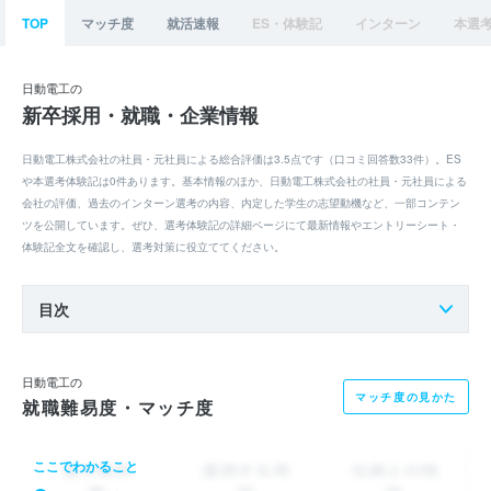
TOP
マッチ度
就活速報
ES・体験記
インターン
本選
日動電工の
新卒採用・就職・企業情報
日動電工株式会社の社員・元社員による総合評価は3.5点です（口コミ回答数33件）。ES
や本選考体験記は0件あります。基本情報のほか、日動電工株式会社の社員・元社員による
会社の評価、過去のインターン選考の内容、内定した学生の志望動機など、一部コンテン
ツを公開しています。ぜひ、選考体験記の詳細ページにて最新情報やエントリーシート・
体験記全文を確認し、選考対策に役立ててください。
目次
日動電工の
マッチ度の見かた
就職難易度・マッチ度
ここでわかること