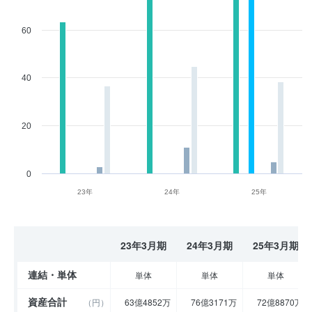
60
40
20
0
23年
24年
25年
23年3月期
24年3月期
25年3月期
連結・単体
単体
単体
単体
資産合計
（円）
63億4852万
76億3171万
72億8870万