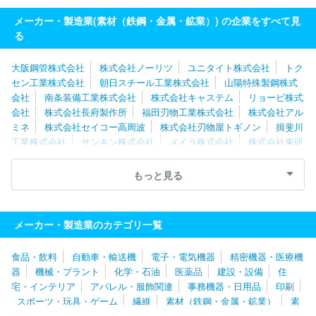
メーカー・製造業(素材（鉄鋼・金属・鉱業）) の企業をすべて見
る
大阪鋼管株式会社
株式会社ノーリツ
ユニタイト株式会社
トク
セン工業株式会社
朝日スチール工業株式会社
山陽特殊製鋼株式
会社
南条装備工業株式会社
株式会社キャステム
リョービ株式
会社
株式会社長府製作所
福田刃物工業株式会社
株式会社アル
ミネ
株式会社セイコー高周波
株式会社刃物屋トギノン
揖斐川
工業株式会社
サンキン株式会社
メイラ株式会社
株式会社東研
サーモテック
イソガイ株式会社
株式会社フセラシ
共英製鋼株
式会社
近藤総業株式会社
株式会社アーレスティ
住友電気工業
もっと見る
株式会社
株式会社多久製作所
知多鋼業株式会社
株式会社栗本
鐵工所
株式会社トヨトミ
大見工業株式会社
株式会社正英製作
所
株式会社青山製作所
株式会社中山製鋼所
ツキオカフィルム
メーカー・製造業のカテゴリ一覧
製薬株式会社
テック・ワーク株式会社
サンコール株式会社
太
陽パーツ株式会社
日東精工株式会社
豊田鉄工株式会社
新日本
食品・飲料
自動車・輸送機
電子・電気機器
精密機器・医療機
金属工業株式会社
株式会社ＰＩＬＬＡＲ
リンナイ株式会社
兼
器
機械・プラント
化学・石油
医薬品
建設・設備
住
房株式会社
大洋製器工業株式会社
大同特殊鋼株式会社
株式会
宅・インテリア
アパレル・服飾関連
事務機器・日用品
印刷
社ロブテックス
小松ウオール工業株式会社
株式会社パロマ
愛
スポーツ・玩具・ゲーム
繊維
素材（鉄鋼・金属・鉱業）
素
知製鋼株式会社
メークス株式会社
日本原燃株式会社
株式会社
材（ゴム・ガラス・セラミックス）
素材（紙・パルプ）
素材