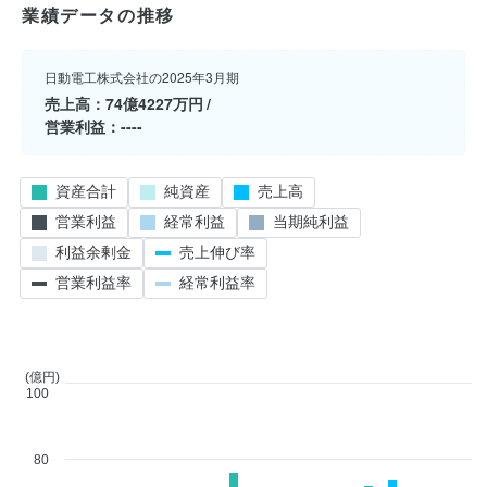
業績データの推移
日動電工株式会社の2025年3月期
売上高
74億4227万円
営業利益
----
資産合計
純資産
売上高
営業利益
経常利益
当期純利益
利益余剰金
売上伸び率
営業利益率
経常利益率
(億円)
100
80