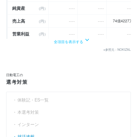
純資産
----
----
----
（円）
売上高
----
----
74億4227万
（円）
営業利益
----
----
----
（円）
全項目を表示する
経常利益
----
----
----
（円）
※参照元：NOKIZAL
当期純利益
（円）
2億8649万
10億9699万
4億8342万
利益余剰金
（円）
36億5450万
44億6500万
38億5143万
日動電工の
選考対策
売上伸び率
----
----
----
（％）
営業利益率
----
----
----
（％）
体験記・ES一覧
経常利益率
----
----
----
（％）
本選考対策
インターン
就活速報