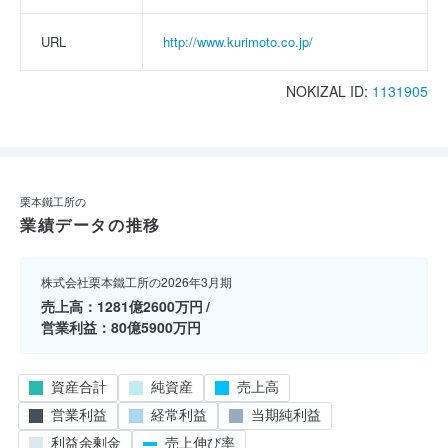
URL
http://www.kurimoto.co.jp/
NOKIZAL ID:
1131905
栗本鐵工所の
業績データの推移
株式会社栗本鐵工所の2026年3月期
売上高
1281億2600万円
営業利益
80億5900万円
資産合計
純資産
売上高
営業利益
経常利益
当期純利益
利益余剰金
売上伸び率