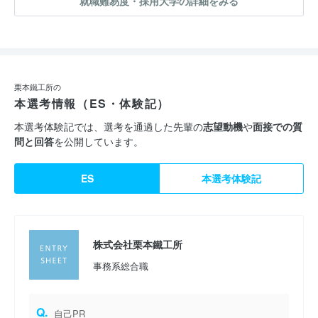
就職難易度・採用大学の詳細をみる
栗本鐵工所の
本選考情報（ES・体験記）
本選考体験記では、選考を通過した先輩の
志望動機
や
面接での質
問と回答
を公開しています。
ES
本選考体験記
株式会社栗本鐵工所
事務系総合職
Q.
自己PR