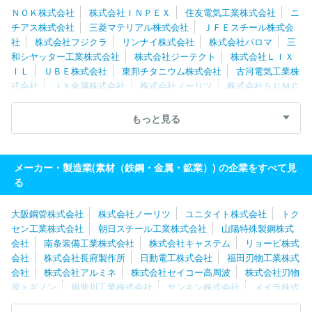
ＮＯＫ株式会社
株式会社ＩＮＰＥＸ
住友電気工業株式会社
ニ
チアス株式会社
三菱マテリアル株式会社
ＪＦＥスチール株式会
社
株式会社フジクラ
リンナイ株式会社
株式会社パロマ
三
和シヤッター工業株式会社
株式会社ジーテクト
株式会社ＬＩＸ
ＩＬ
ＵＢＥ株式会社
東邦チタニウム株式会社
古河電気工業株
式会社
ＪＸ金属株式会社
株式会社ノーリツ
株式会社ＳＵＭＣ
Ｏ
大日製罐株式会社
株式会社フジマック
株式会社アサカ理
研
山陽特殊製鋼株式会社
株式会社ＵＡＣＪ
兼房株式会社
もっと見る
三菱製鋼株式会社
コスモ工機株式会社
日本冶金工業株式会社
大同特殊鋼株式会社
プレス工業株式会社
愛知製鋼株式会社
メーカー・製造業(素材（鉄鋼・金属・鉱業）) の企業をすべて見
る
大阪鋼管株式会社
株式会社ノーリツ
ユニタイト株式会社
トク
セン工業株式会社
朝日スチール工業株式会社
山陽特殊製鋼株式
会社
南条装備工業株式会社
株式会社キャステム
リョービ株式
会社
株式会社長府製作所
日動電工株式会社
福田刃物工業株式
会社
株式会社アルミネ
株式会社セイコー高周波
株式会社刃物
屋トギノン
揖斐川工業株式会社
サンキン株式会社
メイラ株式
会社
株式会社東研サーモテック
イソガイ株式会社
株式会社フ