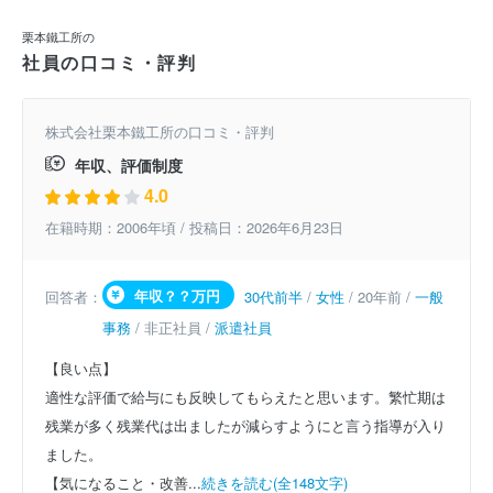
栗本鐵工所の
社員の口コミ・評判
株式会社栗本鐵工所の口コミ・評判
年収、評価制度
4.0
在籍時期：2006年頃 / 投稿日：2026年6月23日
年収？？万円
回答者：
30代前半
/
女性
/ 20年前 /
一般
事務
/ 非正社員 /
派遣社員
【良い点】
適性な評価で給与にも反映してもらえたと思います。繁忙期は
残業が多く残業代は出ましたが減らすようにと言う指導が入り
ました。
【気になること・改善...
続きを読む(全148文字)