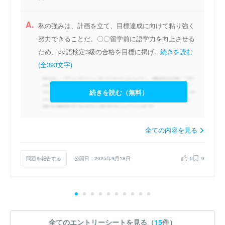
A.
私の強みは、計画を立て、目標達成に向けて粘り強く
努力できることだ。〇〇留学前に語学力を向上させる
ため、○○語検定3級の合格を目標に掲げ...
続きを読む
(全393文字)
続きを読む（無料）
全ての内容を見る
問題を報告する
公開日：2025年9月18日
0
0
全てのエントリーシートを見る（
15
件）