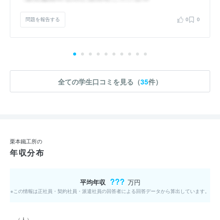
問題を報告する
0
0
全ての学生口コミを見る（
35
件）
栗本鐵工所の
年収分布
???
平均年収
万円
※この情報は正社員・契約社員・派遣社員の回答者による回答データから算出しています。
（人）