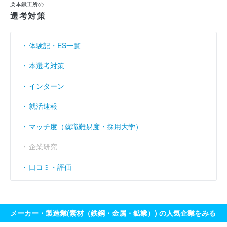
栗本鐵工所の
売上伸び率
（％）
- 9.13
17.81
0.88
選考対策
営業利益率
（％）
3.94
5.48
5.92
体験記・ES一覧
経常利益率
（％）
3.94
5.5
6.21
本選考対策
インターン
就活速報
マッチ度（就職難易度・採用大学）
企業研究
口コミ・評価
メーカー・製造業(素材（鉄鋼・金属・鉱業）) の人気企業をみる