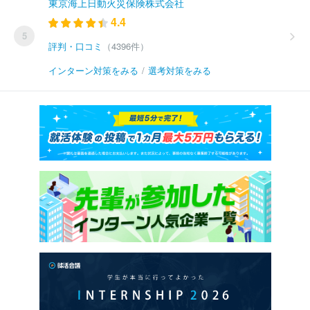
東京海上日動火災保険株式会社
4.4
5
評判・口コミ
（4396件）
インターン対策をみる
/
選考対策をみる