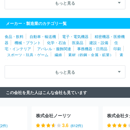
セラシ
共英製鋼株式会社
近藤総業株式会社
株式会社アーレス
もっと見る
ティ
住友電気工業株式会社
株式会社多久製作所
知多鋼業株式
会社
株式会社トヨトミ
大見工業株式会社
株式会社正英製作
所
株式会社青山製作所
株式会社中山製鋼所
ツキオカフィルム
メーカー・製造業のカテゴリ一覧
製薬株式会社
テック・ワーク株式会社
サンコール株式会社
太
陽パーツ株式会社
日東精工株式会社
豊田鉄工株式会社
新日本
食品・飲料
自動車・輸送機
電子・電気機器
精密機器・医療機
金属工業株式会社
株式会社ＰＩＬＬＡＲ
リンナイ株式会社
兼
器
機械・プラント
化学・石油
医薬品
建設・設備
住
房株式会社
大洋製器工業株式会社
大同特殊鋼株式会社
株式会
宅・インテリア
アパレル・服飾関連
事務機器・日用品
印刷
社ロブテックス
小松ウオール工業株式会社
株式会社パロマ
愛
スポーツ・玩具・ゲーム
繊維
素材（鉄鋼・金属・鉱業）
素
知製鋼株式会社
メークス株式会社
日本原燃株式会社
株式会社
材（ゴム・ガラス・セラミックス）
素材（紙・パルプ）
素材
深井製作所
本田金属技術株式会社
株式会社アサカ理研
株式会
（その他）
農林・水産
たばこ・飼料
その他
社ヨシムラ
株式会社ジーテクト
株式会社アライドマテリアル
もっと見る
ＪＦＥスチール株式会社
日本冶金工業株式会社
田中金属株式会
社
日本重化学工業株式会社
日鉄鉱業株式会社
株式会社ＩＮＰ
ＥＸ
不二サッシ株式会社
株式会社ＵＡＣＪ
富士電工株式会
この会社を見た人はこんな会社も見ています
社
日栄インテック株式会社
三和シヤッター工業株式会社
イハ
ラサイエンス株式会社
大日製罐株式会社
日本高周波鋼業株式会
社
品川リフラ株式会社
ニチアス株式会社
ネミー株式会社
トーヨーカネツ株式会社
関東化成工業株式会社
ＪＸ金属株式会
株式会社ノーリツ
株式会社タ
社
コスモ工機株式会社
文化シヤッター株式会社
三菱製鋼株式
会社
ＮＯＫ株式会社
三菱電線工業株式会社
古河電気工業株式
3.6
(2件)
(612件)
会社
ＵＢＥ株式会社
株式会社ＳＵＭＣＯ
東洋製罐株式会社