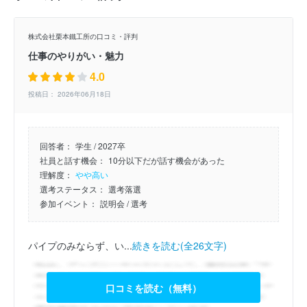
株式会社栗本鐵工所の口コミ・評判
仕事のやりがい・魅力
4.0
投稿日： 2026年06月18日
回答者：
学生 / 2027卒
社員と話す機会：
10分以下だが話す機会があった
理解度：
やや高い
選考ステータス：
選考落選
参加イベント：
説明会
/ 選考
パイプのみならず、い...
続きを読む(全26文字)
口コミを読む（無料）