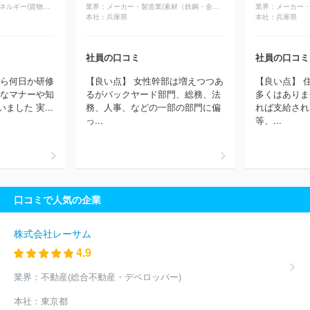
インフラ・物流・エネルギー(貨物（陸運）)
業界：
メーカー・製造業(素材（鉄鋼・金属・鉱業）)
業界：
メーカー・
王子製鉄株式会社
三菱マテリアル株式会社
原子燃料工業株式会
本社：
兵庫県
本社：
兵庫県
社
スガツネ工業株式会社
東京製綱株式会社
東プレ株式会社
東洋鋼鈑株式会社
株式会社フジマック
プレス工業株式会社
東邦チタニウム株式会社
株式会社コロナ
株式会社フジクラ
社員の口コミ
社員の口コミ
三菱伸銅株式会社
スタック電子株式会社
株式会社ＬＩＸＩＬ
たら何日か研修
【良い点】 女性幹部は増えつつあ
【良い点】 
ほか(3820件)
的なマナーや知
るがバックヤード部門、総務、法
多くはありま
した 実...
務、人事、などの一部の部門に偏
れば支給され
っ...
等、...
口コミで人気の企業
株式会社レーサム
4.9
業界：
不動産(総合不動産・デベロッパー)
本社：
東京都