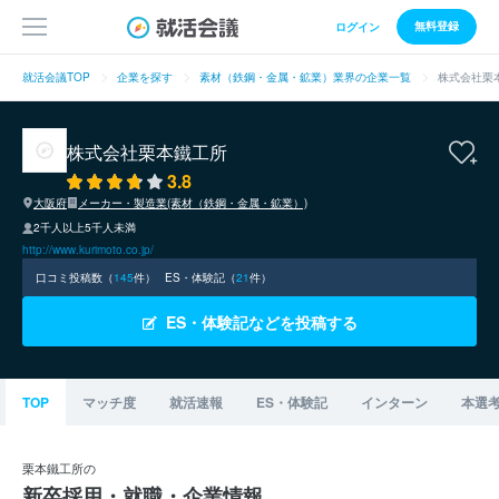
無料登録
ログイン
就活会議TOP
企業を探す
素材（鉄鋼・金属・鉱業）業界の企業一覧
株式会社栗
株式会社栗本鐵工所
3.8
大阪府
メーカー・製造業(素材（鉄鋼・金属・鉱業）)
2千人以上5千人未満
http://www.kurimoto.co.jp/
口コミ投稿数（
145
件）
ES・体験記（
21
件）
ES・体験記などを投稿する
TOP
マッチ度
就活速報
ES・体験記
インターン
本選
栗本鐵工所の
新卒採用・就職・企業情報