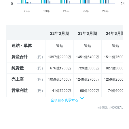
0
-24
22年
23年
24年
25年
26年
22年3月期
23年3月期
24年3月期
連結・単体
連結
連結
連結
資産合計
（円）
1397億2200万
1451億6400万
1511億7600万
純資産
（円）
676億1900万
729億6300万
827億3000万
売上高
（円）
1059億5400万
1248億2700万
1259億2500万
営業利益
（円）
41億7200万
68億4000万
74億6000万
全項目を表示する
経常利益
（円）
41億7900万
68億6800万
78億1600万
※参照元：NOKIZAL
当期純利益
（円）
29億1700万
47億2700万
54億7000万
利益余剰金
----
----
----
（円）