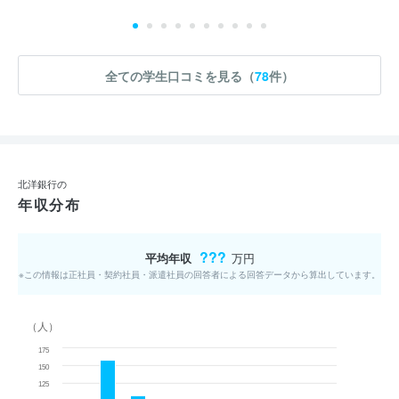
全ての学生口コミを見る（
78
件）
北洋銀行の
年収分布
???
平均年収
万円
※この情報は正社員・契約社員・派遣社員の回答者による回答データから算出しています。
（人）
175
150
125