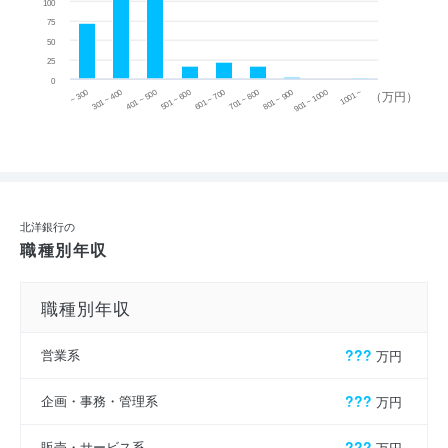
100
75
50
25
0
~ 300
701 ~ 800
301 ~ 400
801 ~ 900
401 ~ 500
901 ~ 1000
501 ~ 600
601 ~ 700
1001 ~
（万円）
北洋銀行の
職種別年収
職種別年収
営業系
???
万円
企画・事務・管理系
???
万円
販売・サービス系
???
万円