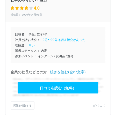
仕事のやりがい・魅力
4.0
投稿日： 2026年04月06日
回答者：
学生 / 2027卒
社員と話す機会：
10分〜30分は話す機会があった
理解度：
高い
選考ステータス：
内定
参加イベント：
インターン
/ 説明会
/ 選考
企業の社長などとの対...
続きを読む(全27文字)
口コミを読む（無料）
問題を報告する
0
0