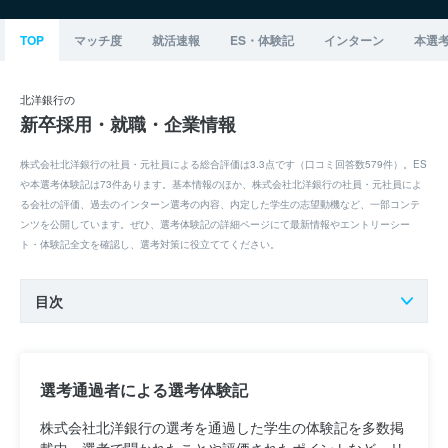
TOP
マッチ度
就活速報
ES・体験記
インターン
本選
北洋銀行の
新卒採用・就職・企業情報
株式会社北洋銀行の社員・元社員による総合評価は3.3点です（口コミ回答数579件）。ES
や本選考体験記は73件あります。基本情報のほか、株式会社北洋銀行の社員・元社員によ
る会社の評価、過去のインターン選考の内容、内定した学生の志望動機など、一部コンテ
ンツを公開しています。ぜひ、選考体験記の詳細ページにて最新情報やエントリーシー
ト・体験記全文を確認し、選考対策に役立ててください。
目次
選考通過者による選考体験記
株式会社北洋銀行の選考を通過した学生の体験記を多数掲
載中。選考で聞かれたことや評価されたポイントなど、リ