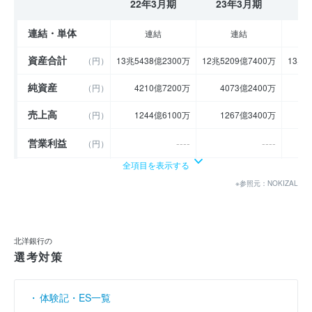
22年3月期
23年3月期
2
連結・単体
連結
連結
資産合計
（円）
13兆5438億2300万
12兆5209億7400万
13兆2
純資産
（円）
4210億7200万
4073億2400万
4
売上高
（円）
1244億6100万
1267億3400万
1
営業利益
----
----
（円）
全項目を表示する
経常利益
（円）
192億4700万
173億1200万
※参照元：NOKIZAL
当期純利益
（円）
117億5600万
96億4700万
利益余剰金
----
----
（円）
北洋銀行の
売上伸び率
選考対策
（％）
- 8.23
1.83
営業利益率
----
----
（％）
体験記・ES一覧
経常利益率
（％）
15.46
13.66