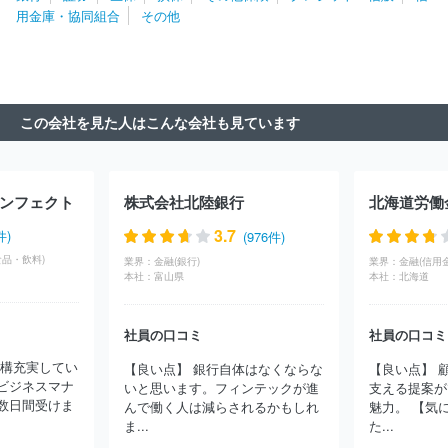
行
株式会社十六銀行
株式会社三重銀行
株式会社京都銀行
用金庫・協同組合
その他
株式会社あいち銀行
株式会社滋賀銀行
株式会社三十三銀行
株式会社池田泉州銀行
株式会社百五銀行
株式会社北陸銀行
株式会社長野銀行
株式会社名古屋銀行
株式会社福井銀行
株
式会社静岡中央銀行
株式会社福邦銀行
株式会社東邦銀行
株式
会社群馬銀行
株式会社秋田銀行
株式会社北日本銀行
株式会社
この会社を見た人はこんな会社も見ています
みちのく銀行
株式会社青森みちのく銀行
株式会社岩手銀行
株
式会社山形銀行
株式会社荘内銀行
株式会社福島銀行
株式会社
北都銀行
株式会社常陽銀行
株式会社北海道銀行
株式会社東和
銀行
株式会社七十七銀行
株式会社栃木銀行
株式会社きらやか
ンフェクト
株式会社北陸銀行
北海道労働
銀行
株式会社筑波銀行
株式会社武蔵野銀行
日本銀行
株式
会社三井住友銀行
株式会社みずほ銀行
株式会社イオン銀行
株
3.7
件)
(976件)
式会社千葉銀行
株式会社日本カストディ銀行
株式会社ゆうちょ
品・飲料)
業界：
金融(銀行)
業界：
金融(信用
銀行
ＰａｙＰａｙ銀行株式会社
オリックス銀行株式会社
株式
本社：
富山県
本社：
北海道
会社千葉興業銀行
株式会社東日本銀行
株式会社三菱ＵＦＪ銀行
株式会社東京都民銀行
日本マスタートラスト信託銀行株式会社
社員の口コミ
社員の口コミ
三菱ＵＦＪ信託銀行株式会社
株式会社セブン銀行
資産管理サー
ビス信託銀行株式会社
株式会社ＳＢＪ銀行
三井住友信託銀行株
結構充実してい
【良い点】 銀行自体はなくならな
【良い点】 
式会社
住信ＳＢＩネット銀行株式会社
ａｕじぶん銀行株式会社
ビジネスマナ
いと思います。フィンテックが進
支える提案が
株式会社あおぞら銀行
株式会社ＳＢＩ新生銀行
株式会社大光銀
数日間受けま
んで働く人は減らされるかもしれ
魅力。 【気
行
株式会社横浜銀行
株式会社清水銀行
株式会社ＳＭＢＣ信託
ま...
た...
銀行
ほか(104件)