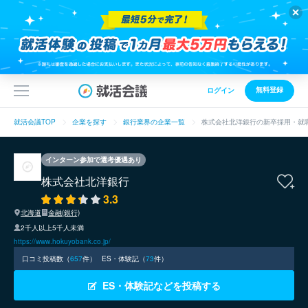
無料登録
ログイン
就活会議TOP
企業を探す
銀行業界の企業一覧
株式会社北洋銀行の新卒採用・就
インターン参加で選考優遇あり
株式会社北洋銀行
3.3
北海道
金融(銀行)
2千人以上5千人未満
https://www.hokuyobank.co.jp/
口コミ投稿数（
657
件）
ES・体験記（
73
件）
ES・体験記などを投稿する