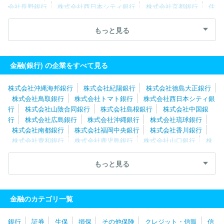
会社長野銀行
株式会社西日本シティ銀行
株式会社京都銀行
住
信ＳＢＩネット銀行株式会社
株式会社東日本銀行
株式会社十六
銀行
スルガ銀行株式会社
株式会社栃木銀行
株式会社筑波銀
もっと見る
行
株式会社東和銀行
株式会社北國銀行
株式会社セブン銀行
株式会社八十二長野銀行
株式会社中国銀行
株式会社肥後銀行
株式会社百五銀行
金融(銀行) の企業をすべて見る
株式会社沖縄海邦銀行
株式会社紀陽銀行
株式会社徳島大正銀行
株式会社鳥取銀行
株式会社トマト銀行
株式会社西日本シティ銀
行
株式会社山陰合同銀行
株式会社島根銀行
株式会社中国銀
行
株式会社広島銀行
株式会社沖縄銀行
株式会社琉球銀行
株式会社南都銀行
株式会社福岡中央銀行
株式会社香川銀行
株式会社豊和銀行
株式会社鹿児島銀行
株式会社山口銀行
株
式会社大分銀行
株式会社肥後銀行
株式会社南日本銀行
株式会
社熊本銀行
株式会社佐賀共栄銀行
株式会社四国銀行
株式会社
もっと見る
百十四銀行
株式会社筑邦銀行
株式会社伊予銀行
株式会社佐賀
銀行
株式会社長崎銀行
株式会社愛媛銀行
株式会社宮崎太陽銀
行
株式会社宮崎銀行
株式会社高知銀行
株式会社りそな銀行
金融のカテゴリ一覧
スルガ銀行株式会社
株式会社八十二長野銀行
株式会社北國銀
行
株式会社大垣共立銀行
株式会社静岡銀行
株式会社中京銀
銀行
証券
生保
損保
その他保険
クレジット・信販
信