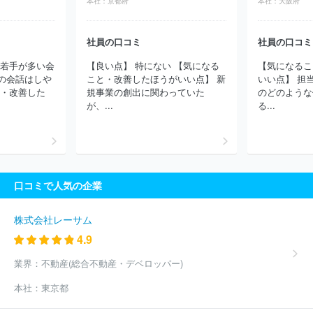
本社：
京都府
本社：
大阪府
社員の口コミ
社員の口コミ
に若手が多い会
【良い点】 特にない 【気になる
【気になるこ
の会話はしや
こと・改善したほうがいい点】 新
いい点】 担
と・改善した
規事業の創出に関わっていた
のどのような
が、...
る...
口コミで人気の企業
株式会社レーサム
4.9
業界：
不動産(総合不動産・デベロッパー)
本社：
東京都