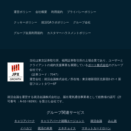
運営ポリシー
会社概要
利用規約
プライバシーポリシー
クッキーポリシー
就活QAラボポリシー
グループ会社
グループ会員利用規約
カスタマーハラスメントポリシー
当社は東京証券取引所、福岡証券取引所の上場企業であり、ユーザーと
クライアントの成約支援事業を展開している
ポート株式会社
のグループ
会社です。
（証券コード：7047）
運営会社：就活会議株式会社／所在地：東京都新宿区北新宿2-21-1 新
宿フロントタワー5F
就活会議を運営する就活会議株式会社は、届出電気通信事業者として総務省の認可（許
可番号 ：A-02-18293）を受けた会社です。