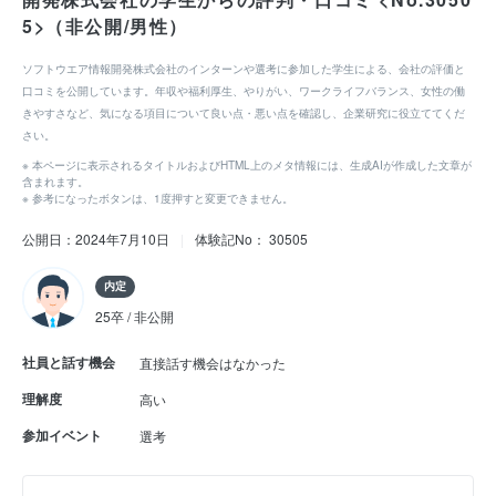
5>（非公開/男性）
ソフトウエア情報開発株式会社のインターンや選考に参加した学生による、会社の評価と
口コミを公開しています。年収や福利厚生、やりがい、ワークライフバランス、女性の働
きやすさなど、気になる項目について良い点・悪い点を確認し、企業研究に役立ててくだ
さい。
※ 本ページに表示されるタイトルおよびHTML上のメタ情報には、生成AIが作成した文章が
含まれます。
※ 参考になったボタンは、1度押すと変更できません。
公開日：2024年7月10日
|
体験記No： 30505
内定
25卒 / 非公開
社員と話す機会
直接話す機会はなかった
理解度
高い
参加イベント
選考