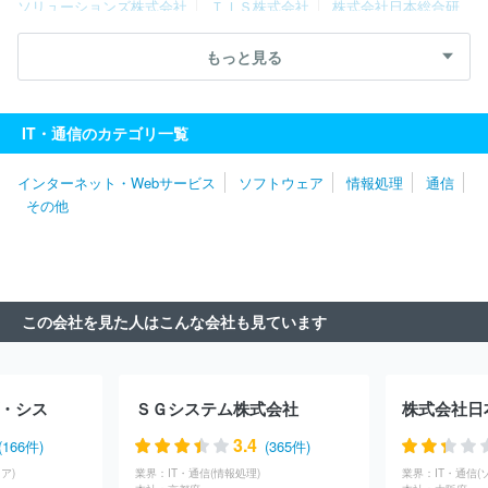
ソリューションズ株式会社
ＴＩＳ株式会社
株式会社日本総合研
究所
トランス・コスモス株式会社
ＢＩＰＲＯＧＹ株式会社
株
式会社日立システムズ
三菱ＵＦＪインフォメーションテクノロジー
もっと見る
株式会社
キヤノンＩＴソリューションズ株式会社
株式会社バン
ダイナムコエンターテインメント
パーソルビジネスプロセスデザイ
ン株式会社
株式会社ＪＳＯＬ
株式会社カプコン
みずほリサー
IT・通信のカテゴリ一覧
チ＆テクノロジーズ株式会社
株式会社セガ
株式会社ＢＲＥＸ
Ａ Ｔｅｃｈｎｏｌｏｇｙ
株式会社システナ
株式会社スクウェ
インターネット・Webサービス
ソフトウェア
情報処理
通信
ア・エニックス
株式会社ＮＴＴデータ・アイ
株式会社電通総研
その他
株式会社トヨタシステムズ
ニッセイ情報テクノロジー株式会社
東京海上日動システムズ株式会社
日本タタ・コンサルタンシー・
サービシズ株式会社
エフサステクノロジーズ株式会社
株式会社
Ｃｙｇａｍｅｓ
株式会社ジャステック
株式会社ＳＨＩＦＴ
株
式会社あとらす二十一
株式会社インテック
株式会社ＤＴＳ
サ
この会社を見た人はこんな会社も見ています
イボウズ株式会社
日本ビジネスシステムズ株式会社
株式会社コ
ーエーテクモゲームス
シンプレクス株式会社
ＮＴＴデータルウ
ィーブ株式会社
コムチュア株式会社
株式会社シティ・コム
株
式会社日立ソリューションズ・クリエイト
・シス
ＳＧシステム株式会社
株式会社日
3.4
(166件)
(365件)
ア)
業界：
IT・通信(情報処理)
業界：
IT・通信(