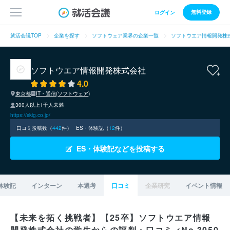
無料登録
ログイン
就活会議TOP
企業を探す
ソフトウェア業界の企業一覧
ソフトウエア情報開発株
ソフトウエア情報開発株式会社
4.0
東京都
IT・通信(ソフトウェア)
300人以上1千人未満
https://skig.co.jp/
口コミ投稿数（
442
件）
ES・体験記（
12
件）
ES・体験記などを投稿する
体験記
インターン
本選考
口コミ
企業研究
イベント情報
【未来を拓く挑戦者】【25卒】ソフトウエア情報
開発株式会社の学生からの評判・口コミ <No.3050