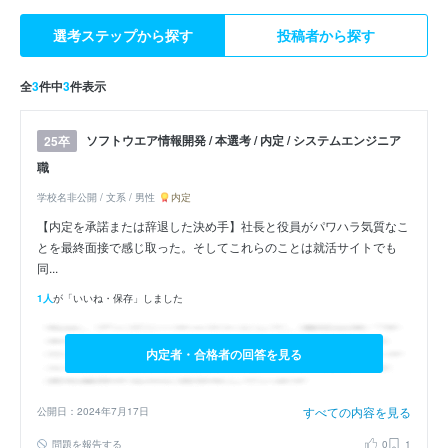
選考ステップから探す
投稿者から探す
全
3
件中
3
件表示
ソフトウエア情報開発 / 本選考 / 内定 / システムエンジニア
25卒
職
学校名非公開 / 文系 / 男性
内定
【内定を承諾または辞退した決め手】社長と役員がパワハラ気質なこ
とを最終面接で感じ取った。そしてこれらのことは就活サイトでも
同...
1人
が「いいね・保存」しました
内定者・合格者の回答を見る
すべての内容を見る
公開日：2024年7月17日
問題を報告する
0
1