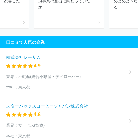
と・改善した
規事業の創出に関わっていた
のどのような
社
兼松エレクトロニクス株式会社
ＳＣＳＫ Ｍｉｎｏｒｉソリ
が、...
る...
ューションズ株式会社
株式会社ＮＳＤ
株式会社アルファシステ
ムズ
株式会社オービック
株式会社キューブシステム
株式会社
システナ
ＡＪＳ株式会社
パナソニックコネクト株式会社
株式
会社ＩＤホールディングス
ネットワンシステムズ株式会社
株式
会社日立システムズ
第一ライフテクノクロス株式会社
株式会社
口コミで人気の企業
ピーエスシー
ＮＥＣソリューションイノベータ株式会社
株式会
社電通総研
株式会社ラクス
株式会社日立ソリューションズ・ク
リエイト
ＴＩＳ株式会社
Ｆマネジメント株式会社
株式会社日
株式会社レーサム
本総合研究所
株式会社テクノスジャパン
株式会社システムリサ
4.9
ーチ
株式会社アイネス
ヤマトシステム開発株式会社
ほか
(10610件)
業界：
不動産(総合不動産・デベロッパー)
本社：
東京都
スターバックスコーヒージャパン株式会社
4.8
業界：
サービス(飲食)
本社：
東京都