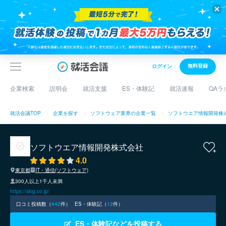
無料登録
ログイン
企業検索
説明会
就活支援
ES・体験記
就活速報
QAラ
就活会議TOP
企業を探す
ソフトウェア業界の企業一覧
ソフトウエア情報開発株
ソフトウエア情報開発株式会社
4.0
東京都
IT・通信(ソフトウェア)
300人以上1千人未満
https://skig.co.jp/
口コミ投稿数（
442
件）
ES・体験記（
12
件）
ES・体験記などを投稿する