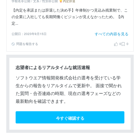
学校名非公開 / 文系 / 性別非公開
内定辞退
【内定を承諾または辞退した決め手】年俸制かつ見込み残業制で、こ
の企業に入社しても長期間働くビジョンが見えなかったため。【内
定...
すべての内容を見る
公開日：2023年9月15日
問題を報告する
0
0
志望者によるリアルタイムな就活速報
ソフトウエア情報開発株式会社の選考を受けている学
生からの報告をリアルタイムで更新中。 面接で聞かれ
た質問・合否連絡の時期、現在の選考フェーズなどの
最新動向を確認できます。
今すぐ確認する