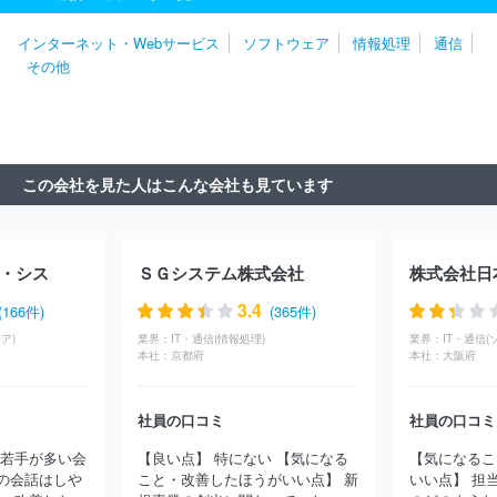
株式会社
株式会社Ｄｏｎｕｔｓ
株式会社Ｃｙｇａｍｅｓ
日本
システム技術株式会社
パーソルビジネスプロセスデザイン株式会
インターネット・Webサービス
ソフトウェア
情報処理
通信
社
伊藤忠テクノソリューションズ株式会社
日本情報産業株式会
その他
社
株式会社ボードルア
株式会社ワークスアプリケーションズ
株式会社ジャステック
株式会社デジタルガレージ
株式会社ア
イ・エス・ビー
明治安田システム・テクノロジー株式会社
双日
テックイノベーション株式会社
株式会社フォーカスシステムズ
株式会社マーブル
株式会社ＪＳＯＬ
株式会社ＢＲＥＸＡ Ｔｅ
この会社を見た人はこんな会社も見ています
ｃｈｎｏｌｏｇｙ
クオリカ株式会社
株式会社エル・ティー・エ
ス
アイエックス・ナレッジ株式会社
東京海上日動システムズ株
式会社
旭情報サービス株式会社
株式会社アピリッツ
株式会社
東邦システムサイエンス
ユニアデックス株式会社
日本タタ・コ
・シス
ＳＧシステム株式会社
株式会社日
ンサルタンシー・サービシズ株式会社
日本IBM株式会社
株式会
社構造計画研究所
株式会社ＣＩＪ
株式会社コア
日本電気通信
3.4
(166件)
(365件)
システム株式会社
コムチュア株式会社
ニッセイ情報テクノロジ
ア)
業界：
IT・通信(情報処理)
業界：
IT・通信(
ー株式会社
株式会社ニッセイコム
株式会社セラク
富士通株式
本社：
京都府
本社：
大阪府
会社
株式会社ラック
株式会社テクノデジタル
三井情報株式会
社
三菱ケミカルシステム株式会社
株式会社カヤック
ＢＩＰＲ
社員の口コミ
社員の口コミ
ＯＧＹ株式会社
ＪＡＬデジタル株式会社
みずほリサーチ＆テク
ノロジーズ株式会社
株式会社シーエーシー
株式会社あとらす二
に若手が多い会
【良い点】 特にない 【気になる
【気になるこ
十一
三菱電機ソフトウエア株式会社
ＮＴＴインテグレーション
の会話はしや
こと・改善したほうがいい点】 新
いい点】 担
株式会社
ＳＣＳＫ株式会社
株式会社クレスコ
ＮＳＷ株式会