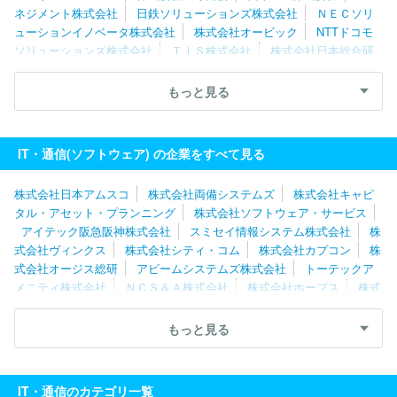
ネジメント株式会社
日鉄ソリューションズ株式会社
ＮＥＣソリ
ューションイノベータ株式会社
株式会社オービック
NTTドコモ
ソリューションズ株式会社
ＴＩＳ株式会社
株式会社日本総合研
究所
トランス・コスモス株式会社
ＢＩＰＲＯＧＹ株式会社
株
式会社日立システムズ
三菱ＵＦＪインフォメーションテクノロジー
もっと見る
株式会社
キヤノンＩＴソリューションズ株式会社
株式会社バン
ダイナムコエンターテインメント
パーソルビジネスプロセスデザイ
ン株式会社
株式会社ＪＳＯＬ
株式会社カプコン
みずほリサー
IT・通信(ソフトウェア) の企業をすべて見る
チ＆テクノロジーズ株式会社
株式会社セガ
株式会社ＢＲＥＸ
Ａ Ｔｅｃｈｎｏｌｏｇｙ
株式会社システナ
株式会社スクウェ
株式会社日本アムスコ
株式会社両備システムズ
株式会社キャピ
ア・エニックス
株式会社ＮＴＴデータ・アイ
株式会社電通総研
タル・アセット・プランニング
株式会社ソフトウェア・サービス
株式会社トヨタシステムズ
ニッセイ情報テクノロジー株式会社
アイテック阪急阪神株式会社
スミセイ情報システム株式会社
株
東京海上日動システムズ株式会社
日本タタ・コンサルタンシー・
式会社ヴィンクス
株式会社シティ・コム
株式会社カプコン
株
サービシズ株式会社
エフサステクノロジーズ株式会社
株式会社
式会社オージス総研
アビームシステムズ株式会社
トーテックア
Ｃｙｇａｍｅｓ
株式会社ジャステック
株式会社ＳＨＩＦＴ
株
メニティ株式会社
ＮＣＳ＆Ａ株式会社
株式会社ホープス
株式
式会社あとらす二十一
株式会社インテック
株式会社ＤＴＳ
サ
会社日立産業制御ソリューションズ
株式会社エスピック
株式会
イボウズ株式会社
日本ビジネスシステムズ株式会社
株式会社コ
社エクサ
株式会社大塚商会
エフサステクノロジーズ株式会社
もっと見る
ーエーテクモゲームス
シンプレクス株式会社
ＮＴＴデータルウ
三菱ＵＦＪインフォメーションテクノロジー株式会社
キヤノンＩ
ィーブ株式会社
コムチュア株式会社
株式会社シティ・コム
株
Ｔソリューションズ株式会社
日鉄日立システムソリューションズ株
式会社日立ソリューションズ・クリエイト
式会社
株式会社日立ソリューションズ
ＮＥＣフィールディング
IT・通信のカテゴリ一覧