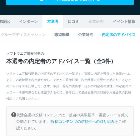
体験記
インターン
本選考
口コミ
企業研究
イベント情報
グループディスカッション
志望動機
企業研究
内定者のアドバイス
ソフトウエア情報開発の
本選考の内定者のアドバイス一覧（全3件）
ソフトウエア情報開発の内定者のアドバイス一覧です。実際に内定を獲得した先輩たちに
よる、内定時期や内定者だからこそわかる選考対策、内定獲得に必要だと感じたことなど
のアドバイスを記載しています。承諾・辞退の決め手、ほかの内定者の属性、内定後のフ
ォロー・研修有無なども確認できるので、参考にして最終面接前の対策や入社企業の比較
検討にご活用ください。
就活会議の投稿コンテンツは、独自の掲載基準・審査フローを経て
公開されています。
投稿コンテンツの信頼性への取り組み
をご確
認ください。