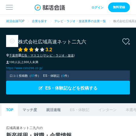
無料登録
ログイン
就活会議TOP
企業を探す
テレビ・ラジオ・放送業界の企業一覧
株式会社広域高
株式会社広域高速ネット二九六
3.2
千葉県
広告・マスコミ(テレビ・ラジオ・放送)
100人以上300人未満
https://www.catv296.co.jp/
口コミ投稿数（
57
件）
ES・体験記（
0
件）
ES・体験記などを投稿する
TOP
マッチ度
就活速報
ES・体験記
インターン
本選
広域高速ネット二九六の
新卒採用・就職・企業情報