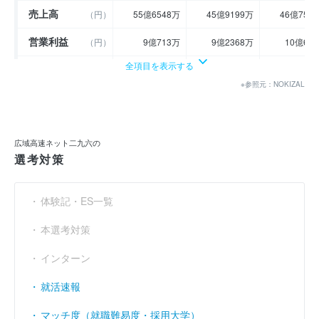
売上高
（円）
55億6548万
45億9199万
46億758
営業利益
（円）
9億713万
9億2368万
10億69
全項目を表示する
経常利益
（円）
9億2229万
9億4504万
10億403
※参照元：NOKIZAL
当期純利益
（円）
6億436万
6億826万
5億890
利益余剰金
（円）
41億4241万
46億4567万
51億297
広域高速ネット二九六の
売上伸び率
（％）
0.48
- 17.49
1.
選考対策
営業利益率
（％）
16.3
20.12
21.
体験記・ES一覧
経常利益率
（％）
16.57
20.58
22.
本選考対策
インターン
就活速報
マッチ度（就職難易度・採用大学）