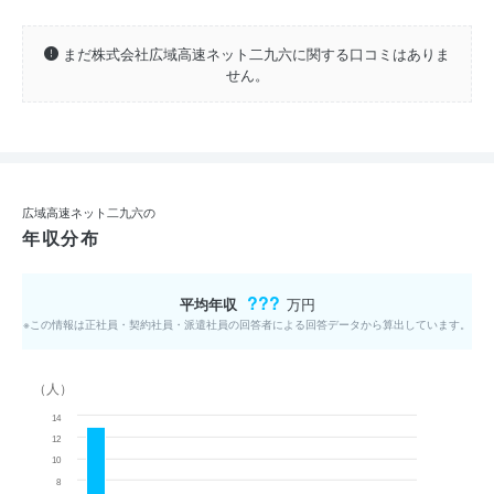
まだ株式会社広域高速ネット二九六に関する口コミはありま
せん。
広域高速ネット二九六の
年収分布
???
平均年収
万円
※この情報は正社員・契約社員・派遣社員の回答者による回答データから算出しています。
（人）
14
12
10
8