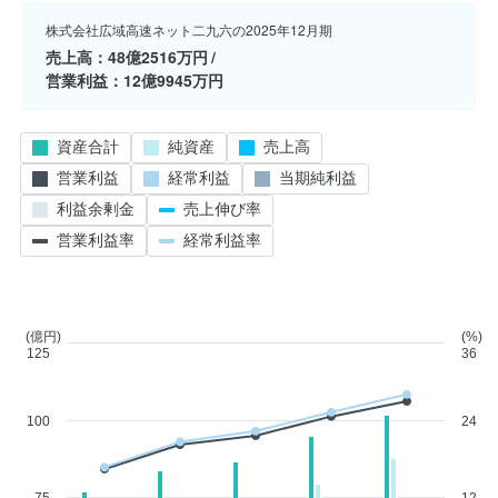
株式会社広域高速ネット二九六の2025年12月期
売上高
48億2516万円
営業利益
12億9945万円
資産合計
純資産
売上高
営業利益
経常利益
当期純利益
利益余剰金
売上伸び率
営業利益率
経常利益率
(億円)
(%)
125
36
100
24
75
12