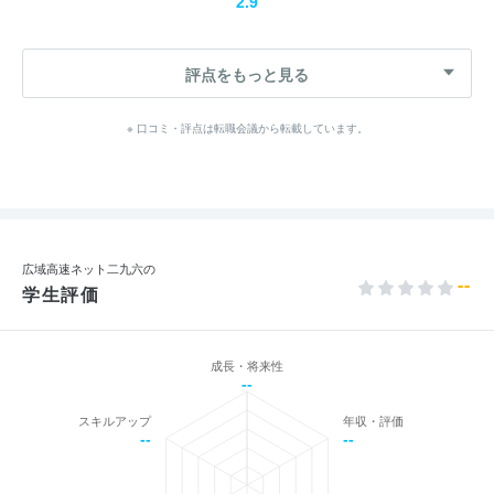
2.9
評点をもっと見る
※ 口コミ・評点は転職会議から転載しています。
広域高速ネット二九六の
--
学生評価
成長・将来性
--
スキルアップ
年収・評価
--
--