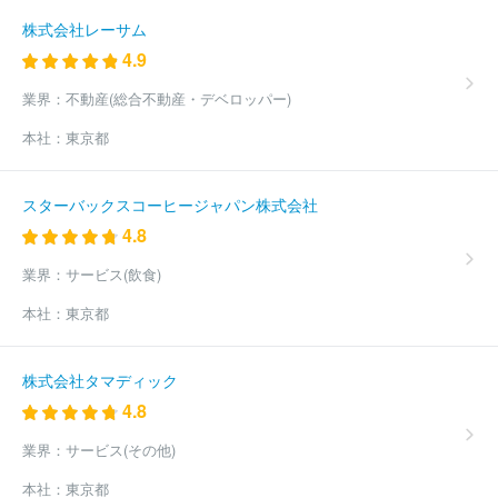
ックエアポート
株式会社エフエム東京
スカパーＪＳＡＴ株式会
社
ＹＯＵテレビ株式会社
株式会社ＷＯＷＯＷ
日本テレビ放送
株式会社レーサム
網株式会社
株式会社フジテレビジョン
キャンシステム株式会社
4.9
東京メトロポリタンテレビジョン株式会社
株式会社テレビ東京
スカパーＪＳＡＴ株式会社
ディズニー・ネットワークス株式会社
業界：
不動産(総合不動産・デベロッパー)
株式会社ＮＳＴ新潟総合テレビ
株式会社ＵＳＥＮ
名古屋テレビ
本社：
東京都
放送株式会社
株式会社キッズステーション
ＪＣＯＭ株式会社
東京ケーブルネットワーク株式会社
株式会社福岡放送
株式会社
熊本放送
四国放送株式会社
株式会社長崎国際テレビ
北陸放送
スターバックスコーヒージャパン株式会社
株式会社
テレビ大阪株式会社
株式会社京都放送
福井テレビジ
4.8
ョン放送株式会社
石川テレビ放送株式会社
北陸朝日放送株式会
社
株式会社ぷろぺら
株式会社ベイエフエム
株式会社テレビ新
業界：
サービス(飲食)
潟放送網
株式会社ケーブルメディアワイワイ
株式会社あいテレ
ビ
株式会社エフエム滋賀
株式会社鹿児島讀賣テレビ
株式会社
本社：
東京都
長野放送
株式会社テレビ信州
株式会社岩手めんこいテレビ
日
本海テレビジョン放送株式会社
株式会社エヌ・シィ・ティ
鹿沼
ケーブルテレビ株式会社
佐野ケーブルテレビ株式会社
株式会社
株式会社タマディック
ケーブルテレビ佐伯
有限会社峡西シーエーテーブイ
伊万里ケー
4.8
ブルテレビジョン株式会社
臼杵ケーブルネット株式会社
株式会
社ケーブルネットワーク西瀬戸
西海テレビ株式会社
株式会社秋
業界：
サービス(その他)
田ケーブルテレビ
株式会社鈴鹿メディアパーク
ほか(369件)
本社：
東京都