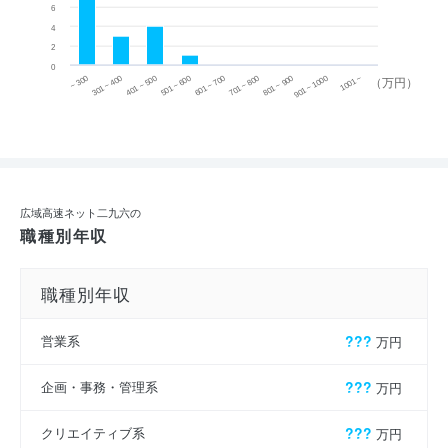
6
4
2
0
~ 300
701 ~ 800
301 ~ 400
801 ~ 900
401 ~ 500
901 ~ 1000
501 ~ 600
601 ~ 700
1001 ~
（万円）
広域高速ネット二九六の
職種別年収
職種別年収
営業系
???
万円
企画・事務・管理系
???
万円
クリエイティブ系
???
万円