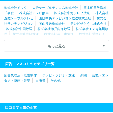
株式会社メック
大分ケーブルテレコム株式会社
熊本朝日放送株
式会社
株式会社テレビ熊本
株式会社中海テレビ放送
株式会社
倉敷ケーブルテレビ
山隂中央テレビジヨン放送株式会社
株式会
社サンテレビジョン
岡山放送株式会社
テレビせとうち株式会社
株式会社中国放送
株式会社瀨戸内海放送
株式会社ＴＶＱ九州放
送
株式会社宮崎放送
株式会社南日本放送
株式会社愛媛ＣＡＴ
Ｖ
鹿児島テレビ放送株式会社
稲沢シーエーティーヴィ株式会社
株式会社テレビ静岡
読売テレビ放送株式会社
長野朝日放送株式
もっと見る
会社
知多メディアスネットワーク株式会社
株式会社ＭＢＳメデ
ィアホールディングス
テレビ愛知株式会社
ひまわりネットワー
ク株式会社
信越放送株式会社
中京テレビ放送株式会社
関西テ
広告・マスコミのカテゴリ一覧
レビ放送株式会社
株式会社東日本放送
株式会社仙台放送
株式
会社テレビユー山形
山形放送株式会社
株式会社さくらんぼテレ
広告代理店・広告制作
テレビ・ラジオ・放送
新聞
芸能・エン
ビジョン
福島テレビ株式会社
株式会社福島中央テレビ
株式会
タメ・映画・音楽
出版業
その他
社福島放送
北海道文化放送株式会社
株式会社テレビユー福島
北海道テレビ放送株式会社
株式会社宮城テレビ放送
札幌テレビ
放送株式会社
本庄ケーブルテレビ株式会社
株式会社テレビ北海
道
ケーブルテレビ株式会社
北海道放送株式会社
株式会社テレ
ビ朝日
株式会社日本入試センター
株式会社ＴＢＳテレビ
日本
口コミで人気の企業
放送協会
湘南ケーブルネットワーク株式会社
株式会社ミュージ