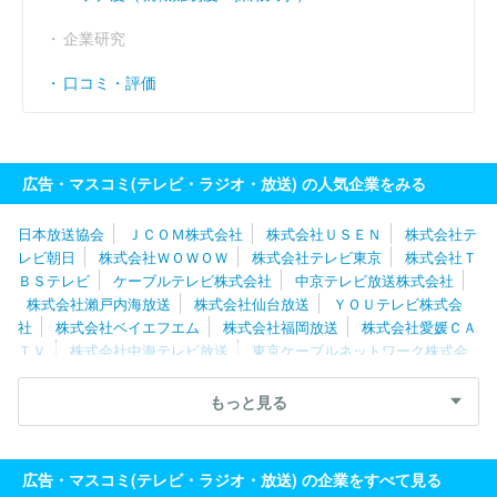
企業研究
口コミ・評価
広告・マスコミ(テレビ・ラジオ・放送) の人気企業をみる
日本放送協会
ＪＣＯＭ株式会社
株式会社ＵＳＥＮ
株式会社テ
レビ朝日
株式会社ＷＯＷＯＷ
株式会社テレビ東京
株式会社Ｔ
ＢＳテレビ
ケーブルテレビ株式会社
中京テレビ放送株式会社
株式会社瀨戸内海放送
株式会社仙台放送
ＹＯＵテレビ株式会
社
株式会社ベイエフエム
株式会社福岡放送
株式会社愛媛ＣＡ
ＴＶ
株式会社中海テレビ放送
東京ケーブルネットワーク株式会
社
湘南ケーブルネットワーク株式会社
スカパーＪＳＡＴ株式会
社
株式会社倉敷ケーブルテレビ
株式会社日本入試センター
岡
もっと見る
山放送株式会社
株式会社宮崎放送
北陸朝日放送株式会社
株式
会社ケーブルメディアワイワイ
北海道テレビ放送株式会社
株式
会社テレビユー福島
福島テレビ株式会社
日本海テレビジョン放
広告・マスコミ(テレビ・ラジオ・放送) の企業をすべて見る
送株式会社
山隂中央テレビジヨン放送株式会社