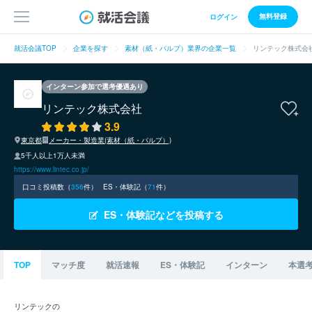
無料登録
ログイン
就活会議TOP
企業を探す
素材（紙・パルプ）業界の企業一覧
リンテック株式会
インターン参加で選考優遇あり
リンテック株式会社
3.9
東京都
メーカー・製造業(素材（紙・パルプ）)
5千人以上1万人未満
https://www.lintec.co.jp/
口コミ投稿数（
356
件）
ES・体験記（
71
件）
ES・体験記などを投稿する
TOP
マッチ度
就活速報
ES・体験記
インターン
本選
リンテックの