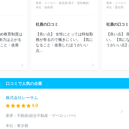
業界：
メーカー・製造業(電子・電気機器)
業界：
メーカー・
ジ株式会社
立山製紙株式会社
鳥取森紙業株式会社
川田紙工株
本社：
徳島県
本社：
愛知県
式会社
富士共和製紙株式会社
株式会社エコペーパーＪＰ
株式
会社コクヨ工業滋賀
株式会社オカベカミコン
中川製紙株式会社
イハラ紙器株式会社
オークニ株式会社
明星産商株式会社
株
社員の口コミ
社員の口コミ
式会社トーヨ
ほか(783件)
ため教育制度は
【良い点】 女性にとっては時短勤
【良い点】 
術力は上がる
務が有るので働きにくい。 【気に
い。 【気に
ること・改善
なること・改善したほうがいい
うがいい点】 
点...
口コミで人気の企業
株式会社レーサム
4.9
業界：
不動産(総合不動産・デベロッパー)
本社：
東京都