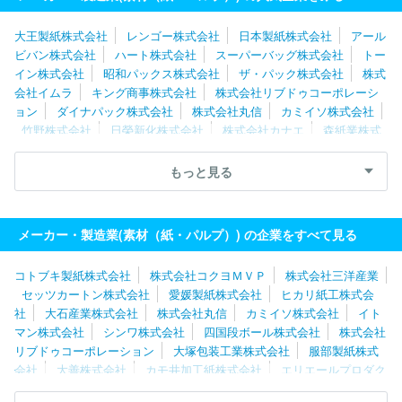
大王製紙株式会社
レンゴー株式会社
日本製紙株式会社
アール
ビバン株式会社
ハート株式会社
スーパーバッグ株式会社
トー
イン株式会社
昭和パックス株式会社
ザ・パック株式会社
株式
会社イムラ
キング商事株式会社
株式会社リブドゥコーポレーシ
ョン
ダイナパック株式会社
株式会社丸信
カミイソ株式会社
竹野株式会社
日榮新化株式会社
株式会社カナエ
森紙業株式
会社
イデシギョー株式会社
大石産業株式会社
フジコピアン株
式会社
株式会社彫刻プラスト
白十字株式会社
ヒカリ紙工株式
もっと見る
会社
大和紙器株式会社
株式会社トッキョ
株式会社ＴＢＭ
明星産商株式会社
カモ井加工紙株式会社
メーカー・製造業(素材（紙・パルプ）) の企業をすべて見る
コトブキ製紙株式会社
株式会社コクヨＭＶＰ
株式会社三洋産業
セッツカートン株式会社
愛媛製紙株式会社
ヒカリ紙工株式会
社
大石産業株式会社
株式会社丸信
カミイソ株式会社
イト
マン株式会社
シンワ株式会社
四国段ボール株式会社
株式会社
リブドゥコーポレーション
大塚包装工業株式会社
服部製紙株式
会社
大善株式会社
カモ井加工紙株式会社
エリエールプロダク
ト株式会社
三木特種製紙株式会社
丸住製紙株式会社
恵和株式