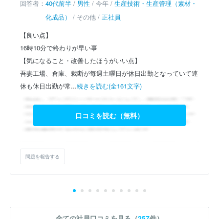
回答者：
40代前半
/
男性
/ 今年 /
生産技術・生産管理（素材・
化成品）
/ その他 /
正社員
【良い点】
16時10分で終わりが早い事
【気になること・改善したほうがいい点】
吾妻工場、倉庫、裁断が毎週土曜日が休日出勤となっていて連
休も休日出勤が常...
続きを読む(全161文字)
口コミを読む（無料）
問題を報告する
全ての社員口コミを見る（
257
件）