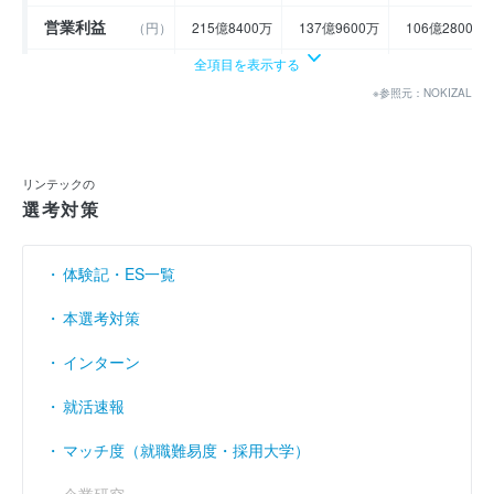
営業利益
（円）
215億8400万
137億9600万
106億2800万
全項目を表示する
経常利益
（円）
226億9800万
156億200万
115億3700万
※参照元：NOKIZAL
当期純利益
（円）
166億4100万
115億1200万
52億4300万
利益余剰金
----
----
----
（円）
リンテックの
売上伸び率
（％）
8.87
10.81
- 2.91
選考対策
営業利益率
（％）
8.4
4.85
3.85
体験記・ES一覧
経常利益率
（％）
8.84
5.48
4.18
本選考対策
インターン
就活速報
マッチ度（就職難易度・採用大学）
企業研究