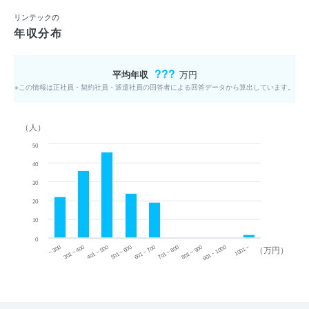
リンテックの
年収分布
???
平均年収
万円
※この情報は正社員・契約社員・派遣社員の回答者による回答データから算出しています。
（人）
50
40
30
20
10
0
~ 300
701 ~ 800
301 ~ 400
801 ~ 900
401 ~ 500
901 ~ 1000
501 ~ 600
601 ~ 700
1001 ~
（万円）