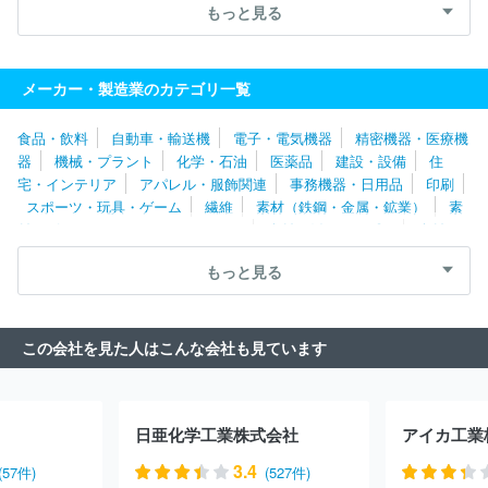
会社
株式会社中央パッケージング
株式会社秀英
フジコピアン
もっと見る
株式会社
大和紙器株式会社
緑屋紙工株式会社
大和川紙工株式
会社
小倉美術印刷株式会社
東京製紙株式会社
株式会社マルア
イ
ザ・パック株式会社
日本紙工株式会社
竹野株式会社
株
メーカー・製造業のカテゴリ一覧
式会社イムラ
日本紙管工業株式会社
株式会社小野美術印刷
株
式会社彫刻プラスト
中部紙業株式会社
株式会社尚美堂
大王加
食品・飲料
自動車・輸送機
電子・電気機器
精密機器・医療機
工紙工業株式会社
福山製紙株式会社
キング商事株式会社
ナカ
器
機械・プラント
化学・石油
医薬品
建設・設備
住
バヤシ株式会社
ゴウダ株式会社
ハート株式会社
マルワ工業株
宅・インテリア
アパレル・服飾関連
事務機器・日用品
印刷
式会社
興亜工業株式会社
森紙業株式会社
三善製紙株式会社
スポーツ・玩具・ゲーム
繊維
素材（鉄鋼・金属・鉱業）
素
株式会社富山陽成社
ダイナパック株式会社
丸富製紙株式会社
材（ゴム・ガラス・セラミックス）
素材（紙・パルプ）
素材
勝田紙業株式会社
日東電工ベースマテリアル株式会社
株式会社
（その他）
農林・水産
たばこ・飼料
その他
カナエ
日榮新化株式会社
昭和プロダクツ株式会社
レンゴー株
もっと見る
式会社
古林紙工株式会社
イデシギョー株式会社
五條製紙株式
会社
大昭和紙工産業株式会社
中央紙器工業株式会社
株式会社
ＢＲＩＮＧ
株式会社トッキョ
三共木工株式会社
株式会社ナル
この会社を見た人はこんな会社も見ています
シマ
アールビバン株式会社
株式会社ニッカン
昭和パックス株
式会社
トーイン株式会社
スーパーバッグ株式会社
株式会社Ｔ
ＢＭ
株式会社トーモク
日本製紙株式会社
大王製紙株式会社
白十字株式会社
株式会社ミヤギパッケージ
広島段ボール株式会
日亜化学工業株式会社
アイカ工業
社
株式会社中川製作所
森井紙器工業株式会社
株式会社リバー
ス
佐々木紙工株式会社
三洋製紙株式会社
梅花堂紙業株式会
3.4
(57件)
(527件)
社
エヒメ紙工株式会社
株式会社アサヒパクテム
鬼怒パッケー