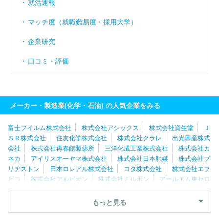
就活速報
マッチ度（就職難易度・採用大学）
企業研究
口コミ・評価
メーカー・製造業(化学・石油) の人気企業をみる
富士フイルム株式会社
株式会社アシックス
株式会社資生堂
Ｊ
ＳＲ株式会社
住友化学株式会社
株式会社クラレ
出光興産株式
会社
株式会社再春館製薬所
三洋化成工業株式会社
株式会社カ
ネカ
アイリスオーヤマ株式会社
株式会社日本触媒
株式会社ブ
リヂストン
日本ロレアル株式会社
コタ株式会社
株式会社エフ
ピコ
株式会社アルビオン
株式会社ミルボン
アールエム東セロ
株式会社
エア・ウォーター株式会社
日本ゼオン株式会社
株式
会社タカギ
住友理工株式会社
信越化学工業株式会社
株式会社
もっと見る
ナリス化粧品
三ツ星ベルト株式会社
大正製薬株式会社
住友ゴ