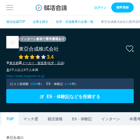
無料登録
ログイン
就活会議TOP
企業を探す
化学・石油業界の企業一覧
東亞合成株式会社の新卒採
インターン参加で選考優遇あり
東亞合成株式会社
3.4
東京都
メーカー・製造業(化学・石油)
2千人以上5千人未満
https://www.toagosei.co.jp/
口コミ投稿数（
286
件）
ES・体験記（
148
件）
ES・体験記などを投稿する
TOP
マッチ度
就活速報
ES・体験記
インターン
本選
東亞合成の