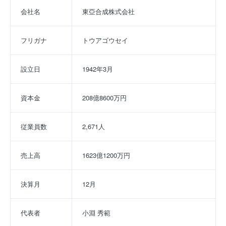
会社名
東亞合成株式会社
フリガナ
トウアゴウセイ
設立日
1942年3月
資本金
208億8600万円
従業員数
2,671人
売上高
1623億1200万円
決算月
12月
代表者
小淵 秀範