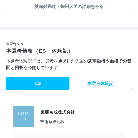
就職難易度・採用大学の詳細をみる
東亞合成の
本選考情報（ES・体験記）
本選考体験記では、選考を通過した先輩の
志望動機
や
面接での質
問と回答
を公開しています。
ES
本選考体験記
東亞合成株式会社
技術系総合職