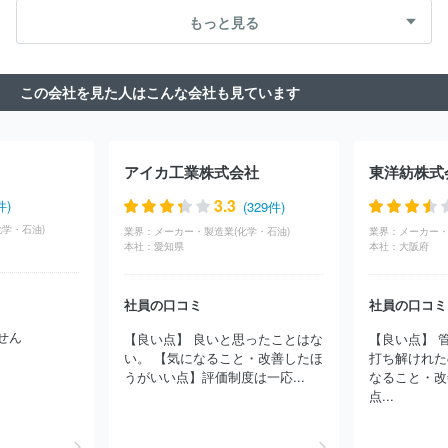
（その他）
農林・水産
たばこ・飼料
その他
田島ルーフィング株式会社
株式会社ブリヂストン
株式会社吉野
もっと見る
工業所
日本カーバイド工業株式会社
ポーラ化成工業株式会社
株式会社資生堂
天昇電気工業株式会社
エステー株式会社
コ
スメテックスローランド株式会社
アールエム東セロ株式会社
住
この会社を見た人はこんな会社も見ています
友化学株式会社
信越化学工業株式会社
長谷川香料株式会社
株
式会社ＡＤＥＫＡ
ＪＮＣ株式会社
株式会社トクヤマ
吉田プラ
工業株式会社
中国塗料株式会社
東ソー株式会社
ニチバン株式
会社
日本ロレアル株式会社
ＵＢＥ株式会社
東洋エンジニアリ
アイカ工業株式会社
東洋紡株式
ング株式会社
ＥＮＥＯＳ株式会社
ジェイオーコスメティックス
株式会社
日本曹達株式会社
日本ゼオン株式会社
株式会社アル
3.3
件)
(329件)
ビオン
エヌ・イーケムキャット株式会社
横浜ゴム株式会社
ラ
学・石油)
業界：
メーカー・製造業(化学・石油)
業界：
メーカー・
イオン株式会社
出光興産株式会社
株式会社クラレ
大日精化工
本社：
愛知県
本社：
大阪府
業株式会社
東京応化工業株式会社
富士フイルム株式会社
株式
会社シーボン
ＺＡＣＲＯＳ株式会社
住友ベークライト株式会社
竹本容器株式会社
日油株式会社
日本パーカライジング株式会
社員の口コミ
社員の口コミ
社
株式会社ウテナ
大正製薬株式会社
株式会社ニフコ
株式
せん
【良い点】 良いと思ったことはな
【良い点】 
会社フコク
東洋合成工業株式会社
ほか(3282件)
い。 【気になること・改善したほ
打ち解けれた
うがいい点】 ​評価制度は一応...
なること・改
点...