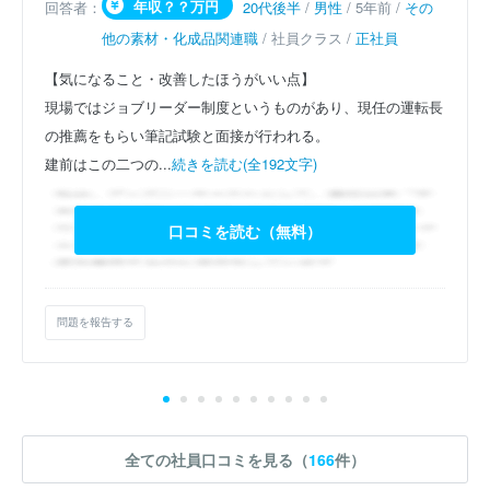
年収？？万円
回答者：
20代後半
/
男性
/ 5年前 /
その
他の素材・化成品関連職
/ 社員クラス /
正社員
【気になること・改善したほうがいい点】
現場ではジョブリーダー制度というものがあり、現任の運転長
の推薦をもらい筆記試験と面接が行われる。
建前はこの二つの...
続きを読む(全192文字)
口コミを読む（無料）
問題を報告する
全ての社員口コミを見る（
166
件）