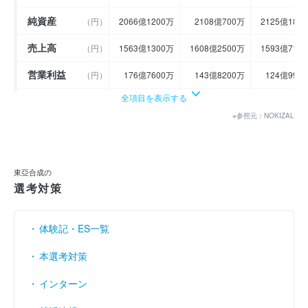
純資産
（円）
2066億1200万
2108億700万
2125億180
売上高
（円）
1563億1300万
1608億2500万
1593億710
営業利益
（円）
176億7600万
143億8200万
124億990
全項目を表示する
経常利益
（円）
189億8300万
164億4600万
145億30
※参照元：NOKIZAL
当期純利益
（円）
137億7100万
124億9400万
121億790
利益余剰金
----
----
-
（円）
東亞合成の
売上伸び率
（％）
17.18
2.89
- 
選考対策
営業利益率
（％）
11.31
8.94
7.
体験記・ES一覧
経常利益率
（％）
12.14
10.23
9
本選考対策
インターン