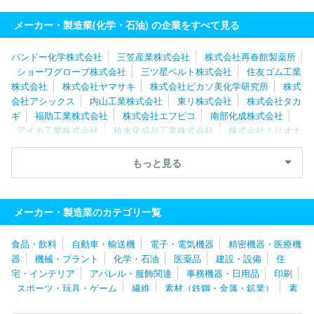
ム工業株式会社
積水化成品工業株式会社
小島プレス工業株式会
社
メーカー・製造業(化学・石油) の企業をすべて見る
バンドー化学株式会社
三笠産業株式会社
株式会社再春館製薬所
ショーワグローブ株式会社
三ツ星ベルト株式会社
住友ゴム工業
株式会社
株式会社ヤマサキ
株式会社ピカソ美化学研究所
株式
会社アシックス
内山工業株式会社
東リ株式会社
株式会社タカ
ギ
福助工業株式会社
株式会社エフピコ
南部化成株式会社
アイカ工業株式会社
積水化成品工業株式会社
株式会社ミリオナ
化粧品
株式会社森創
ホーユー株式会社
株式会社ナリス化粧
品
ナトコ株式会社
大塚化学株式会社
コタ株式会社
サカタ
もっと見る
インクス株式会社
株式会社イノアックコーポレーション
株式会
社ＹＣＨ１２
エア・ウォーター株式会社
住友精化株式会社
ジ
ット株式会社
株式会社タカギセイコー
共和レザー株式会社
株
メーカー・製造業のカテゴリ一覧
式会社シャンソン化粧品
株式会社桃谷順天館
上野製薬株式会社
株式会社マンダム
株式会社カネカ
小島プレス工業株式会社
食品・飲料
自動車・輸送機
電子・電気機器
精密機器・医療機
ヤナセ製油株式会社
住友理工株式会社
株式会社日本触媒
三
器
機械・プラント
化学・石油
医薬品
建設・設備
住
洋化成工業株式会社
エスケー化研株式会社
株式会社ミルボン
宅・インテリア
アパレル・服飾関連
事務機器・日用品
印刷
尾池工業株式会社
ニッコー株式会社
フジデノロ株式会社
山
スポーツ・玩具・ゲーム
繊維
素材（鉄鋼・金属・鉱業）
素
下ゴム株式会社
アイリスオーヤマ株式会社
東邦工業株式会社
材（ゴム・ガラス・セラミックス）
素材（紙・パルプ）
素材
メルテックス株式会社
丸善石油化学株式会社
ＪＳＲ株式会社