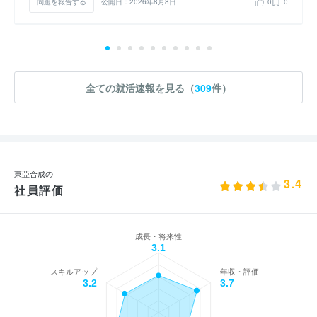
問題を報告する
公開日：2026年8月8日
0
0
全ての就活速報を見る（
309
件）
東亞合成の
3.4
社員評価
成長・将来性
3.1
スキルアップ
年収・評価
3.2
3.7