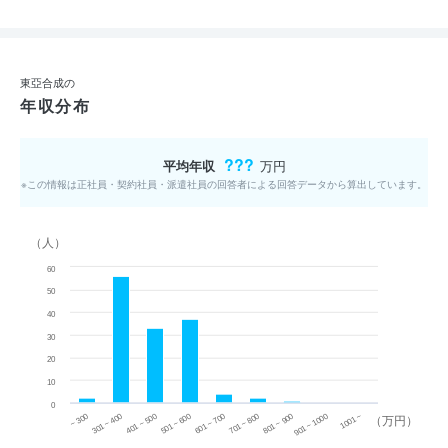
東亞合成の
年収分布
???
平均年収
万円
※この情報は正社員・契約社員・派遣社員の回答者による回答データから算出しています。
（人）
60
50
40
30
20
10
0
~ 300
701 ~ 800
301 ~ 400
801 ~ 900
401 ~ 500
901 ~ 1000
501 ~ 600
601 ~ 700
1001 ~
（万円）