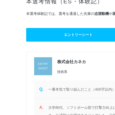
本選考情報（ES・体験記）
本選考体験記では、選考を通過した先輩の
志望動機
や
エントリーシート
株式会社カネカ
過
技術系
Q.
一番本気で取り組んだこと（400字以内
A.
面
大学時代、ソフトボール部で打撃力向上