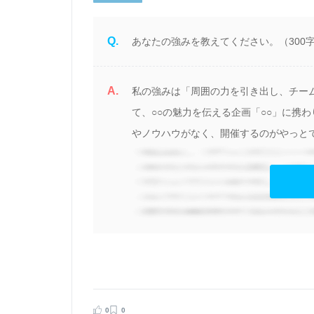
Q.
あなたの強みを教えてください。（300
A.
惹
私の強みは「周囲の力を引き出し、チーム
を
て、○○の魅力を伝える企画「○○」に携
やノウハウがなく、開催するのがやっとで
見る
告する
0
0