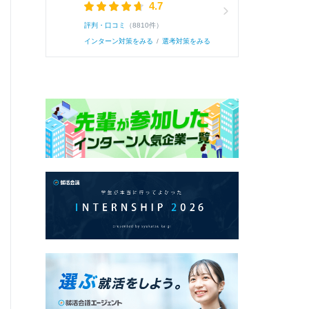
4.7
評判・口コミ
（8810件）
Q.
あなたの強みを教えてください。（300字程度）
インターン対策をみる
/
選考対策をみる
A.
私は「相手に寄り添い、主体的に周りを巻き込
講師〇〇として後輩への指導に力を入れている
とで不安が解消され、〇〇が上がった経験があった
続き
0
0