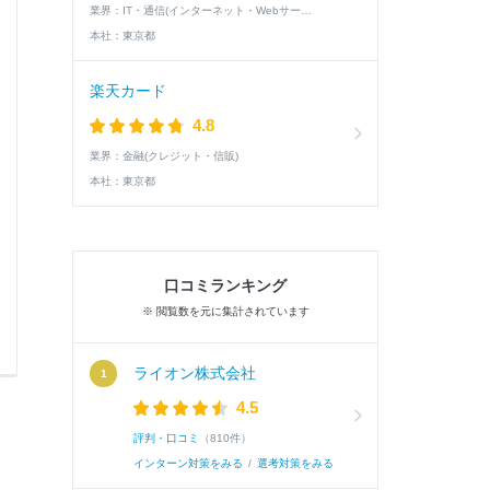
70％にもかかわらず55％でとどまっていたこ
業界：
IT・通信(インターネット・Webサービス)
の情報共有不足だと考え、情報をその場で共有する
本社：
東京都
楽天カード
続き
4.8
業界：
金融(クレジット・信販)
本社：
東京都
口コミランキング
0
0
※ 閲覧数を元に集計されています
ライオン株式会社
4.5
評判・口コミ
（810件）
インターン対策をみる
/
選考対策をみる