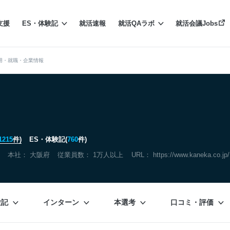
支援
ES・体験記
就活速報
就活QAラボ
就活会議Jobs
用・就職・企業情報
1215
件)
ES・体験記(
760
件)
本社：
大阪府
従業員数： 1万人以上
URL：
https://www.kaneka.co.jp/
験記
インターン
本選考
口コミ・評価