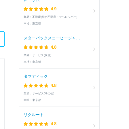
4.9
業界：
不動産(総合不動産・デベロッパー)
本社：
東京都
スターバックスコーヒージャパン
4.8
業界：
サービス(飲食)
本社：
東京都
株式会社カネカ
タマディック
研究開発職
4.8
業界：
サービス(その他)
Q.
これまでの人生で、あなたが一番本気で取り組んだ
本社：
東京都
リクルート
A.
○○で、○○というイベントの参加率を55％から
4.8