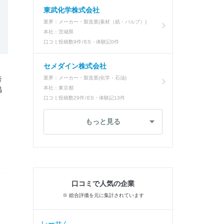
東武化学株式会社
業界：
メーカー・製造業(素材（紙・パルプ）)
本社：
茨城県
口コミ投稿数
9件
ES・体験記
0件
セメダイン株式会社
考
業界：
メーカー・製造業(化学・石油)
本社：
東京都
掲
口コミ投稿数
29件
ES・体験記
13件
もっと見る
口コミで人気の企業
※ 総合評価を元に集計されています
レーサム