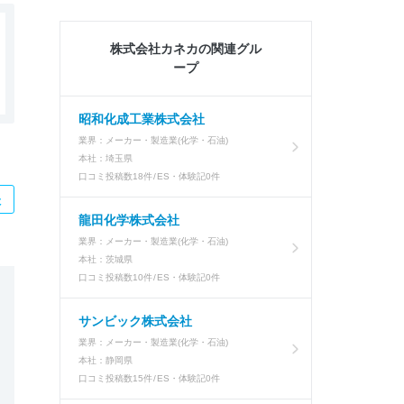
株式会社カネカの関連グル
ープ
昭和化成工業株式会社
業界：
メーカー・製造業(化学・石油)
本社：
埼玉県
口コミ投稿数
18件
ES・体験記
0件
た
龍田化学株式会社
業界：
メーカー・製造業(化学・石油)
本社：
茨城県
口コミ投稿数
10件
ES・体験記
0件
サンビック株式会社
業界：
メーカー・製造業(化学・石油)
本社：
静岡県
口コミ投稿数
15件
ES・体験記
0件