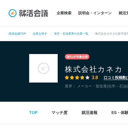
企業検索
説明会・インターン
就活
就活会議TOP
企業を探す
化学・石油業界の企業一覧
株式会社カネカの新卒採
謝礼UP対象企業
株式会社カネカ
3.8
口コミ投稿数(
業界：
メーカー・製造業(化学・石油)
TOP
マッチ度
就活速報
ES・体