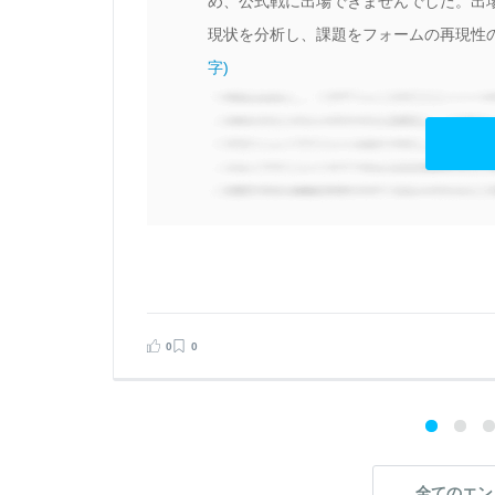
移
め、公式戦に出場できませんでした。出
現状を分析し、課題をフォームの再現性の
字)
見る
告する
0
0
全てのエン