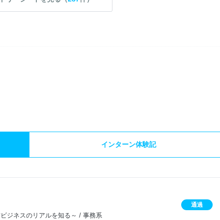
）
インターン体験記
通過
e～素材ビジネスのリアルを知る～ / 事務系