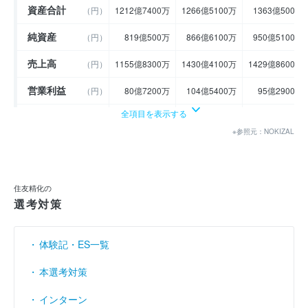
資産合計
（円）
1212億7400万
1266億5100万
1363億500万
純資産
（円）
819億500万
866億6100万
950億5100万
売上高
（円）
1155億8300万
1430億4100万
1429億8600万
営業利益
（円）
80億7200万
104億5400万
95億2900万
全項目を表示する
経常利益
（円）
89億1500万
109億2900万
102億4700万
※参照元：NOKIZAL
当期純利益
（円）
58億9500万
85億9200万
61億6600万
利益余剰金
----
----
----
（円）
住友精化の
売上伸び率
（％）
11.94
23.76
- 0.04
選考対策
営業利益率
（％）
6.98
7.31
6.66
体験記・ES一覧
経常利益率
（％）
7.71
7.64
7.17
本選考対策
インターン