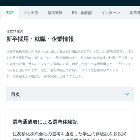
TOP
マッチ度
就活速報
ES・体験記
インターン
本選
住友精化の
新卒採用・就職・企業情報
住友精化株式会社の社員・元社員による総合評価は3.2点です（口コミ回答数209件）。ES
や本選考体験記は118件あります。基本情報のほか、住友精化株式会社の社員・元社員によ
る会社の評価、過去のインターン選考の内容、内定した学生の志望動機など、一部コンテ
ンツを公開しています。ぜひ、選考体験記の詳細ページにて最新情報やエントリーシー
ト・体験記全文を確認し、選考対策に役立ててください。
目次
選考通過者による選考体験記
住友精化株式会社の選考を通過した学生の体験記を多数掲
載中。選考で聞かれたことや評価されたポイントなど、リ