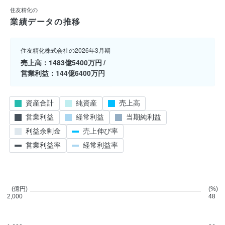
住友精化の
業績データの推移
住友精化株式会社の2026年3月期
売上高
1483億5400万円
営業利益
144億6400万円
資産合計
純資産
売上高
営業利益
経常利益
当期純利益
利益余剰金
売上伸び率
営業利益率
経常利益率
(億円)
(%)
2,000
48