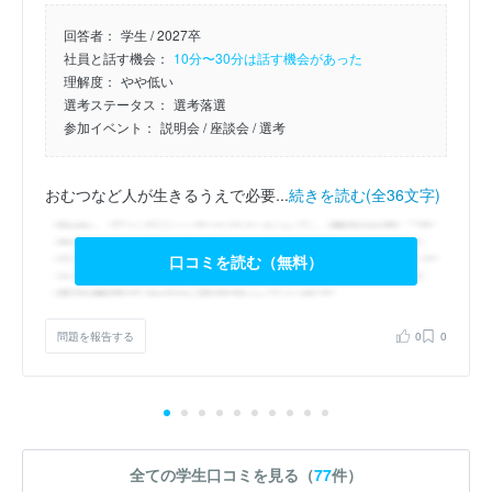
回答者：
学生 / 2027卒
社員と話す機会：
10分〜30分は話す機会があった
理解度：
やや低い
選考ステータス：
選考落選
参加イベント：
説明会
/ 座談会
/ 選考
おむつなど人が生きるうえで必要...
続きを読む(全36文字)
口コミを読む（無料）
問題を報告する
0
0
全ての学生口コミを見る（
77
件）