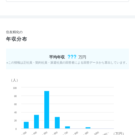
住友精化の
年収分布
???
平均年収
万円
※この情報は正社員・契約社員・派遣社員の回答者による回答データから算出しています。
（人）
100
80
60
40
20
0
~ 300
701 ~ 800
301 ~ 400
801 ~ 900
401 ~ 500
901 ~ 1000
501 ~ 600
601 ~ 700
1001 ~
（万円）