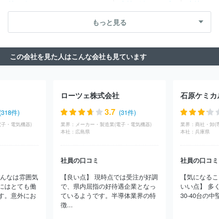
材（ゴム・ガラス・セラミックス）
素材（紙・パルプ）
素材
会社
丸善石油化学株式会社
ＪＳＲ株式会社
田島ルーフィング
（その他）
農林・水産
たばこ・飼料
その他
株式会社
株式会社ブリヂストン
株式会社吉野工業所
日本カー
もっと見る
バイド工業株式会社
ポーラ化成工業株式会社
株式会社資生堂
天昇電気工業株式会社
エステー株式会社
コスメテックスローラ
ンド株式会社
アールエム東セロ株式会社
住友化学株式会社
信
この会社を見た人はこんな会社も見ています
越化学工業株式会社
長谷川香料株式会社
株式会社ＡＤＥＫＡ
ＪＮＣ株式会社
株式会社トクヤマ
吉田プラ工業株式会社
中
国塗料株式会社
東ソー株式会社
ニチバン株式会社
日本ロレア
ル株式会社
ＵＢＥ株式会社
東洋エンジニアリング株式会社
Ｅ
ローツェ株式会社
石原ケミカ
ＮＥＯＳ株式会社
ジェイオーコスメティックス株式会社
日本曹
達株式会社
日本ゼオン株式会社
株式会社アルビオン
エヌ・イ
3.7
(318件)
(31件)
ーケムキャット株式会社
横浜ゴム株式会社
ライオン株式会社
電子・電気機器)
業界：
メーカー・製造業(電子・電気機器)
業界：
商社・卸(
出光興産株式会社
株式会社クラレ
大日精化工業株式会社
東
本社：
広島県
本社：
兵庫県
京応化工業株式会社
富士フイルム株式会社
株式会社シーボン
ＺＡＣＲＯＳ株式会社
住友ベークライト株式会社
竹本容器株式
会社
日油株式会社
日本パーカライジング株式会社
株式会社ウ
社員の口コミ
社員の口コミ
テナ
大正製薬株式会社
株式会社ニフコ
株式会社フコク
東
みんなは雰囲気
【良い点】 現時点では受注が好調
【気になるこ
洋合成工業株式会社
三甲株式会社
ほか(3282件)
にはとても働
で、県内屈指の好待遇企業となっ
いい点】 多
す。意外にお
ているようです。半導体業界の特
30-40台の中
徴...