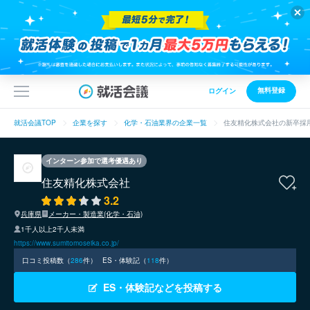
無料登録
ログイン
就活会議TOP
企業を探す
化学・石油業界の企業一覧
住友精化株式会社の新卒採
インターン参加で選考優遇あり
住友精化株式会社
3.2
兵庫県
メーカー・製造業(化学・石油)
1千人以上2千人未満
https://www.sumitomoseika.co.jp/
口コミ投稿数（
286
件）
ES・体験記（
118
件）
ES・体験記などを投稿する