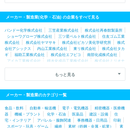
ナリス化粧品
三ツ星ベルト株式会社
大正製薬株式会社
住友ゴ
ム工業株式会社
積水化成品工業株式会社
小島プレス工業株式会
社
メーカー・製造業(化学・石油) の企業をすべて見る
バンドー化学株式会社
三笠産業株式会社
株式会社再春館製薬所
ショーワグローブ株式会社
三ツ星ベルト株式会社
住友ゴム工業
株式会社
株式会社ヤマサキ
株式会社ピカソ美化学研究所
株式
会社アシックス
内山工業株式会社
東リ株式会社
株式会社タカ
ギ
福助工業株式会社
株式会社エフピコ
南部化成株式会社
アイカ工業株式会社
積水化成品工業株式会社
株式会社ミリオナ
化粧品
株式会社森創
ホーユー株式会社
株式会社ナリス化粧
品
ナトコ株式会社
大塚化学株式会社
コタ株式会社
サカタ
もっと見る
インクス株式会社
株式会社イノアックコーポレーション
株式会
社ＹＣＨ１２
エア・ウォーター株式会社
ジット株式会社
株式
会社タカギセイコー
共和レザー株式会社
株式会社シャンソン化
メーカー・製造業のカテゴリ一覧
粧品
株式会社桃谷順天館
上野製薬株式会社
株式会社マンダ
ム
株式会社カネカ
小島プレス工業株式会社
ヤナセ製油株式会
食品・飲料
自動車・輸送機
電子・電気機器
精密機器・医療機
社
住友理工株式会社
株式会社日本触媒
三洋化成工業株式会
器
機械・プラント
化学・石油
医薬品
建設・設備
住
社
エスケー化研株式会社
株式会社ミルボン
尾池工業株式会
宅・インテリア
アパレル・服飾関連
事務機器・日用品
印刷
社
ニッコー株式会社
フジデノロ株式会社
山下ゴム株式会社
スポーツ・玩具・ゲーム
繊維
素材（鉄鋼・金属・鉱業）
素
アイリスオーヤマ株式会社
東邦工業株式会社
メルテックス株式