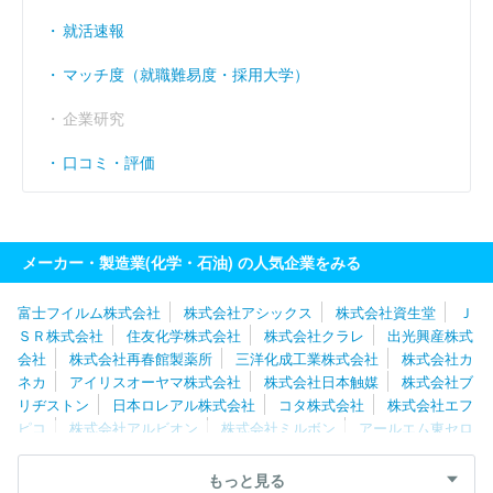
就活速報
マッチ度（就職難易度・採用大学）
企業研究
口コミ・評価
メーカー・製造業(化学・石油) の人気企業をみる
富士フイルム株式会社
株式会社アシックス
株式会社資生堂
Ｊ
ＳＲ株式会社
住友化学株式会社
株式会社クラレ
出光興産株式
会社
株式会社再春館製薬所
三洋化成工業株式会社
株式会社カ
ネカ
アイリスオーヤマ株式会社
株式会社日本触媒
株式会社ブ
リヂストン
日本ロレアル株式会社
コタ株式会社
株式会社エフ
ピコ
株式会社アルビオン
株式会社ミルボン
アールエム東セロ
株式会社
エア・ウォーター株式会社
日本ゼオン株式会社
株式
会社タカギ
住友理工株式会社
信越化学工業株式会社
株式会社
もっと見る