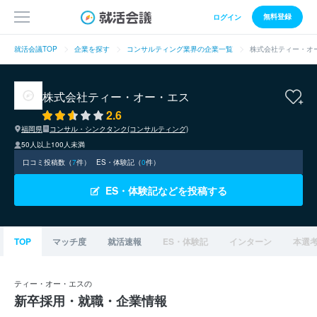
無料登録
ログイン
就活会議TOP
企業を探す
コンサルティング業界の企業一覧
株式会社ティー・オ
株式会社ティー・オー・エス
2.6
福岡県
コンサル・シンクタンク(コンサルティング)
50人以上100人未満
口コミ投稿数（
7
件）
ES・体験記（
0
件）
ES・体験記などを投稿する
TOP
マッチ度
就活速報
ES・体験記
インターン
本選
ティー・オー・エスの
新卒採用・就職・企業情報