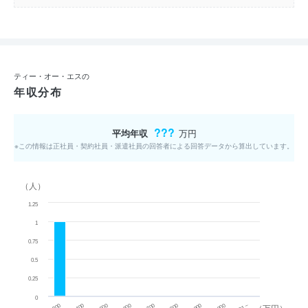
ティー・オー・エスの
年収分布
???
平均年収
万円
※この情報は正社員・契約社員・派遣社員の回答者による回答データから算出しています。
（人）
1.25
1
0.75
0.5
0.25
0
~ 300