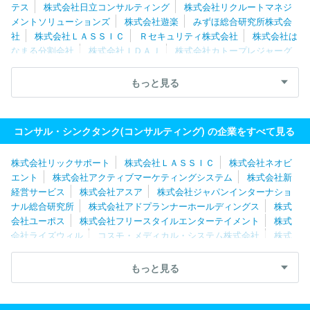
テス
株式会社日立コンサルティング
株式会社リクルートマネジ
メントソリューションズ
株式会社遊楽
みずほ総合研究所株式会
社
株式会社ＬＡＳＳＩＣ
Ｒセキュリティ株式会社
株式会社は
なまる分割会社
株式会社ＩＤＡＪ
株式会社カトープレジャーグ
ループ
ＲＥＸＴ Ｈｏｌｄｉｎｇｓ株式会社
株式会社日本能率
協会コンサルティング
フロンティア・マネジメント株式会社
山
もっと見る
田コンサルティンググループ株式会社
株式会社武蔵野
株式会社
ソリマチ技研
株式会社船井総合研究所
一般社団法人日本能率協
会
株式会社シップ
ＭＥＴＡＴＥＡＭ株式会社
株式会社ブラヴ
コンサル・シンクタンク(コンサルティング) の企業をすべて見る
ィッシモ
株式会社船井総研サプライチェーンコンサルティング
株式会社Ｌｅｇａｓｅｅｄ
東急ファイナンスアンドアカウンティ
株式会社リックサポート
株式会社ＬＡＳＳＩＣ
株式会社ネオビ
ング株式会社
ｊ．ｕｎｉｏｎ株式会社
ＩＰＧデクストラ・ジャ
エント
株式会社アクティブマーケティングシステム
株式会社新
パン株式会社
経営サービス
株式会社アスア
株式会社ジャパンインターナショ
ナル総合研究所
株式会社アドプランナーホールディングス
株式
会社ユーポス
株式会社フリースタイルエンターテイメント
株式
会社ライズウィル
コスモ・メディカル・システム株式会社
株式
会社船井総合研究所
株式会社船井総研サプライチェーンコンサルテ
ィング
株式会社ソフテス
株式会社大西
株式会社クラーク総
もっと見る
研
株式会社遊楽
有限会社ＧＳプランニング
ＲＥＸＴ Ｈｏｌ
ｄｉｎｇｓ株式会社
株式会社シップ
株式会社リンクアンドモチ
ベーション
株式会社武蔵野
ｊ．ｕｎｉｏｎ株式会社
株式会社