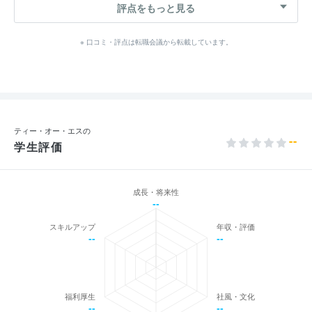
評点をもっと見る
※ 口コミ・評点は転職会議から転載しています。
ティー・オー・エスの
--
学生評価
成長・将来性
--
スキルアップ
年収・評価
--
--
福利厚生
社風・文化
--
--