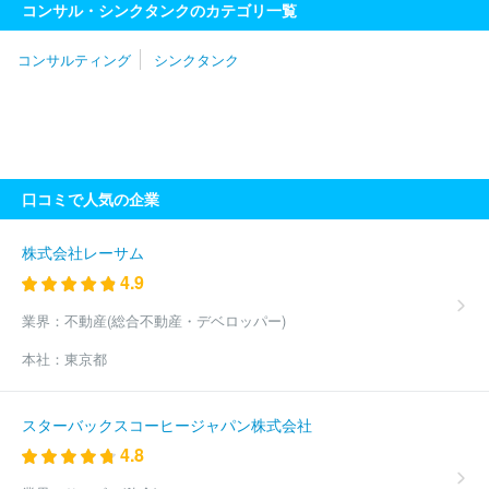
コンサル・シンクタンクのカテゴリ一覧
ブラヴィッシモ
三菱電機ビジネスエキスパート株式会社
株式会
社はなまる分割会社
Ｒセキュリティ株式会社
アビームコンサル
コンサルティング
シンクタンク
ティング株式会社
株式会社ミナックス
ＡＬＬ ＤＩＦＦＥＲＥ
ＮＴ株式会社
ウィッツェル株式会社
ＰｗＣアドバイザリー合同
会社
株式会社リクルートマネジメントソリューションズ
株式会
社インターライフメディア
株式会社システムフロンティア
Ｆｕ
ｔｕｒｅＲａｙｓ株式会社
栄光ホールディングス株式会社
ＩＰ
Ｇデクストラ・ジャパン株式会社
フロンティア・マネジメント株式
口コミで人気の企業
会社
アクセンチュア株式会社
株式会社エッジ・インターナショ
ナル
株式会社カトープレジャーグループ
アイ・エス・エス株式
会社
東急ファイナンスアンドアカウンティング株式会社
株式会
株式会社レーサム
社Ｊ・Ｇｒｉｐ
ボストン・コンサルティング・グループ合同会社
4.9
Ｓｐａｒｋｌｉｎｇ Ｌｉｂｅｒｔｙ株式会社
電気技術開発株式
会社
株式会社ロックフィールド
ＦＰサービス株式会社
ＮＯＶ
業界：
不動産(総合不動産・デベロッパー)
Ａホールディングス株式会社
山田ビジネスコンサルティング株式会
本社：
東京都
社
アイテック株式会社
株式会社ビジネスコンサルタント
山田
コンサルティンググループ株式会社
株式会社Ｉ２Ｃ
エクスプロ
ーラーコンサルティング株式会社
株式会社メディカルアドバンス
スターバックスコーヒージャパン株式会社
株式会社大林デザインパートナーズ
ＭＥＴＡＴＥＡＭ株式会社
4.8
ファーストヴィレッジ株式会社
みずほ総合研究所株式会社
株式
会社ＮＩコンサルティング
ＷＤＢエウレカ株式会社
株式会社ソ