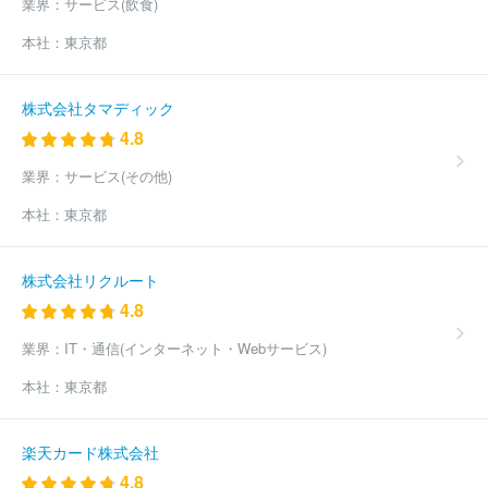
業界：
サービス(飲食)
リマチ技研
一般社団法人日本能率協会
株式会社女将塾
株式会
社ＩＤＡＪ
デロイトトーマツコンサルティング合同会社
株式会
本社：
東京都
社エスパシオコンサルタント
株式会社マークアイ
株式会社スタ
イル・エッジ
ＥＹストラテジー・アンド・コンサルティング株式会
社
株式会社日本能率協会コンサルティング
株式会社日立コンサ
株式会社タマディック
ルティング
株式会社サイエンスクラフト
株式会社ＰＬＥＴＥＣ
4.8
Ｈ
株式会社インフォネクスト
株式会社レスメッド
株式会社ガ
ネット
株式会社クォーターズ
株式会社人材研究所
日本ビルダ
業界：
サービス(その他)
ーズ株式会社
株式会社ライフホールディングス
株式会社Ｌｅｇ
本社：
東京都
ａｓｅｅｄ
ケアシステム株式会社
株式会社ライズ・コンサルテ
ィング・グループ
株式会社リノヴェ
株式会社日本ＩＴソリュー
ションズ
株式会社プラグマ
ディスカバリーズ株式会社
株式会
株式会社リクルート
社Ｈ＆Ｎホールディングス
日本コンサルタンツ株式会社
株式会
4.8
社ＪＰコンサルタンツ
株式会社ビジョンゲート
株式会社Ｆａｂ
ｅｒ Ｃｏｍｐａｎｙ
ＭＭＤＬａｂｏ株式会社
株式会社ＨＲイ
業界：
IT・通信(インターネット・Webサービス)
ンキュベータ
株式会社ティーズブレイン
ほか(2372件)
本社：
東京都
楽天カード株式会社
4.8