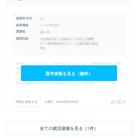
面接官/学生
結果連絡
雰囲気
質問内容
選考速報を見る（無料）
問題を報告する
公開日：2024年5月30日
0
0
全ての就活速報を見る（
1
件）