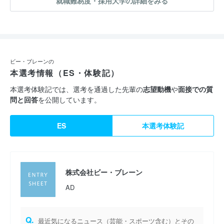
就職難易度・採用大学の詳細をみる
ビー・ブレーンの
本選考情報（ES・体験記）
本選考体験記では、選考を通過した先輩の
志望動機
や
面接での質
問と回答
を公開しています。
ES
本選考体験記
株式会社ビー・ブレーン
AD
Q.
最近気になるニュース（芸能・スポーツ含む）とその