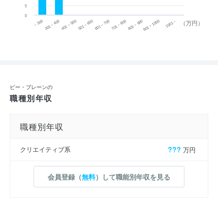
5
0
~ 300
701 ~ 800
301 ~ 400
801 ~ 900
401 ~ 500
901 ~ 1000
501 ~ 600
601 ~ 700
1001 ~
（万円）
ビー・ブレーンの
職種別年収
職種別年収
クリエイティブ系
???
万円
会員登録（
無料
）して職能別年収を見る