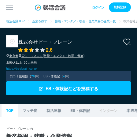
無料登録
ログイン
就活会議TOP
企業を探す
芸能・エンタメ・映画・音楽業界の企業一覧
株式会社
株式会社ビー・ブレーン
2.6
東京都
広告・マスコミ(芸能・エンタメ・映画・音楽)
50人以上100人未満
https://beebrain.co.jp/
口コミ投稿数（
78
件）
ES・体験記（
4
件）
ES・体験記などを投稿する
TOP
マッチ度
就活速報
ES・体験記
インターン
本選
ビー・ブレーンの
新卒採用・就職・企業情報