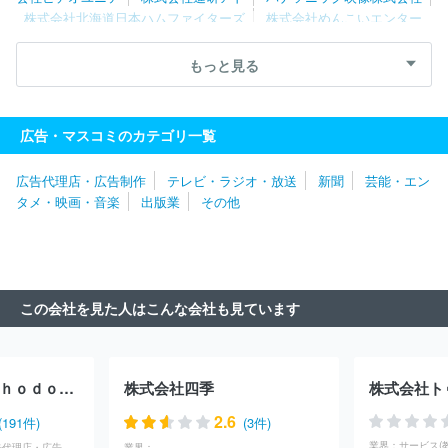
株式会社北海道日本ハムファイターズ
株式会社めんこいエンター
プライズ
株式会社わらび座
株式会社ソニー・ミュージックエン
タテインメント
株式会社ユーフィールド
株式会社バンダイナム
もっと見る
コフィルムワークス
株式会社オムニバス・ジャパン
ＡＡ ＭＯ
ＶＩＥ株式会社
株式会社東京ビデオセンター
株式会社すずまる
リトルスタジオインク株式会社
株式会社エネット
株式会社ジー
広告・マスコミのカテゴリ一覧
ズ・コーポレーション
株式会社ｄｒａｗｉｚ
株式会社フジクリ
エイティブコーポレーション
株式会社ギークピクチュアズ
株式
広告代理店・広告制作
テレビ・ラジオ・放送
新聞
芸能・エン
会社ダイジョブス
株式会社デジタルエッグ
株式会社二番工房
タメ・映画・音楽
出版業
その他
四季株式会社
株式会社サンライズプロモーション
株式会社ハッ
ト
株式会社フジ・メディア・テクノロジー
株式会社千代田ビデ
オ
株式会社ミントプロジェクト
株式会社オイコーポレーション
有限会社オフィスぼくら
株式会社文化工房
株式会社トップシー
ン
松竹株式会社
株式会社テレビ東京メディアネット
株式会社
この会社を見た人はこんな会社も見ています
マーベル
株式会社ジールコミュニケーションズ
株式会社ハーモ
ニープロモーション
株式会社ＳＭＩＬＥ‐ＵＰ．
東映株式会社
株式会社スローハンド
株式会社２１インコーポレーション
株式
会社プラスミック・シーエフピー
株式会社東北新社
株式会社テ
株式会社Ｈａｋｕｈｏｄｏ ＤＹ ＯＮＥ
株式会社四季
株式会社ト
クノネット
株式会社サテライト
株式会社マーベラス
株式会社
コミット
株式会社ｄｏｕｂＬｅ
株式会社ＣＡＲＴＡ ＨＯＬＤ
2.6
(191件)
(3件)
ＩＮＧＳ
太陽企画株式会社
株式会社東京サウンド・プロダクシ
業界：
サービス(
広告・マスコミ(広告代理店・広告制作)
業界：