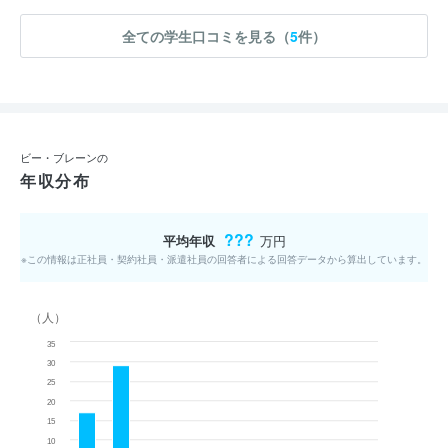
全ての学生口コミを見る（
5
件）
ビー・ブレーンの
年収分布
???
平均年収
万円
※この情報は正社員・契約社員・派遣社員の回答者による回答データから算出しています。
（人）
35
30
25
20
15
10