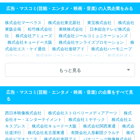
広告・マスコミ(芸能・エンタメ・映画・音楽) の人気企業をみる
株式会社マーベラス
株式会社東北新社
東宝株式会社
株式会社
東阪企画
松竹株式会社
東映株式会社
日本綜合テレビ株式会
社
株式会社アミューズ
株式会社ジールコミュニケーションズ
株式会社キョードー大阪
株式会社サンライズプロモーション
株
式会社エス・ケイ通信
株式会社進研アド
株式会社ハーモニープ
ロモーション
株式会社ジーズ・コーポレーション
株式会社オム
ニバス・ジャパン
株式会社ＮＥＸＴＥＰ
株式会社テクノネット
株式会社フジ・メディア・テクノロジー
株式会社朝日ネット
株
もっと見る
式会社バンダイナムコフィルムワークス
株式会社コミット
株式
会社フジクリエイティブコーポレーション
株式会社わらび座
株
式会社ｄｒａｗｉｚ
ＡＡ ＭＯＶＩＥ株式会社
株式会社文化工
広告・マスコミ(芸能・エンタメ・映画・音楽) の企業をすべて見
房
株式会社プラスミック・シーエフピー
株式会社テレビマンユ
る
ニオン
太陽企画株式会社
西日本映像株式会社
株式会社ストロベリーメディアアーツ
株式
会社オー・エンターテイメント
株式会社ミヤテック
株式会社エ
キスプレス
株式会社キョードー大阪
株式会社関西東通
株式会
社道洋行
株式会社名古屋東通
有限会社人形劇団クラルテ
株式
会社ビデオユニテ
株式会社進研アド
パナソニック映像株式会社