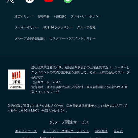
運営ポリシー
会社概要
利用規約
プライバシーポリシー
クッキーポリシー
就活QAラボポリシー
グループ会社
グループ会員利用規約
カスタマーハラスメントポリシー
当社は東京証券取引所、福岡証券取引所の上場企業であり、ユーザーと
クライアントの成約支援事業を展開している
ポート株式会社
のグループ
会社です。
（証券コード：7047）
運営会社：就活会議株式会社／所在地：東京都新宿区北新宿2-21-1 新
宿フロントタワー5F
就活会議を運営する就活会議株式会社は、届出電気通信事業者として総務省の認可（許
可番号 ：A-02-18293）を受けた会社です。