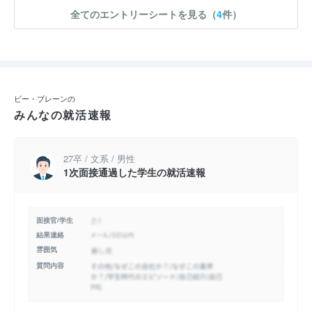
全てのエントリーシートを見る（
4
件）
ビー・ブレーンの
みんなの就活速報
27卒 / 文系 / 男性
1次面接通過した学生の就活速報
面接官/学生
結果連絡
雰囲気
質問内容