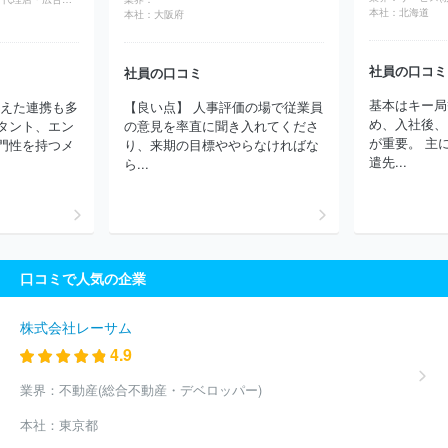
ョン
株式会社大河プロダクション
株式会社ＮＥＸＴＥＰ
株式
本社：
北海道
本社：
大阪府
会社朝日ネット
株式会社千代田ラフト
東宝株式会社
株式会社
クリーク・アンド・リバー社
株式会社東阪企画
株式会社ＦＩＥ
社員の口コミ
社員の口コミ
ＬＤ ＭＡＮＡＧＥＭＥＮＴ ＥＸＰＡＮＤ
株式会社グッデイ
株式会社アミューズ
日本綜合テレビ株式会社
株式会社ジャンプ
基本はキー局
越えた連携も多
【良い点】 人事評価の場で従業員
コーポレーション
株式会社フロンティアワークス
株式会社ワサ
め、入社後、
タント、エン
の意見を率直に聞き入れてくださ
ビ
株式会社ボルテージ
株式会社クリエイティブパープル
株式
が重要。 主
門性を持つメ
り、来期の目標ややらなければな
会社ドマーニ
株式会社ルミナクリエイト１２
株式会社センティ
遣先...
ら...
アス
株式会社スタジオコメット
ウッドオフィス株式会社
株式
会社ユニット
株式会社テレビマンユニオン
株式会社ギフト
株
式会社Ｉｎｆｉｎｉｔｙ１
株式会社エス・ケイ通信
株式会社山
口社
株式会社インファス・ドットコム
株式会社オクタゴン
株
式会社ザイオン
株式会社ＢＲＡＩＳＥ
株式会社ＣＢＣクリエイ
口コミで人気の企業
ション
株式会社ピー・ディー・ネットワーク
株式会社ヤング・
コミュニケーション
株式会社電通沖縄
株式会社バンビシャス奈
良
株式会社真面目
有限会社ビデオ企画リバティー
ＮｅｘＦｕ
株式会社レーサム
ｓｉｏｎ株式会社
ほか(1262件)
4.9
業界：
不動産(総合不動産・デベロッパー)
本社：
東京都