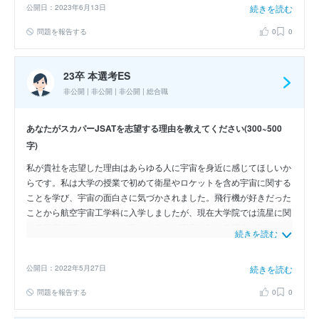
公開日：2023年6月13日
続きを読む
分の成し遂げたいことができると考え志望いたしました。2つ目は、
憧れられる社員様の存在です。貴社のイベントに参加し、社員様が、
問題を報告する
0
0
よりよい世界にかける熱い想い、それを実現するだけの深い知識を持
っていることを知り、自分もこんな社会人になりたいと考えました。
そこで、そんな憧れの方々と働き、成長し、貴社の社員様のように、
23卒 本選考ES
大きな価値を与えられる存在になりたいと考えています。
非公開 | 非公開 | 非公開 | 総合職
あなたがスカパーJSATを志望する理由を教えてください(300~500
字)
私が貴社を志望した理由はあらゆる人に宇宙を身近に感じてほしいか
らです。私は大学の授業で初めて衛星やロケットを含め宇宙に関する
ことを学び、宇宙の面白さに気づかされました。飛行機が好きだった
ことから航空宇宙工学科に入学しましたが、現在大学院では流星に関
する研究を行っています。私のように、宇宙に触れる機会が無かった
続きを読む
だけであり、実際に宇宙の話を聞く機会さえあれば興味を持つという
人は多くいると思います。 また、私は塾講師として働いており、
公開日：2022年5月27日
続きを読む
自らの働きかけによって生徒が勉強することを少しでも面白い、楽し
いと言ってくれることにやりがいを感じています。 以上の経験か
問題を報告する
0
0
ら、自らの手で宇宙に触れる機会を増やすことで、様々な人に宇宙の
面白さを知ってほしいと考えるようになりました。これは、メディア