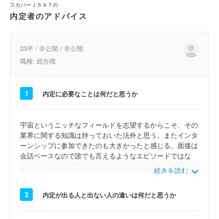
スカパーＪＳＡＴの
内定者のアドバイス
23卒 / 非公開 / 非公開
職種: 総合職
1
内定に必要なことは何だと思うか
宇宙というニッチなフィールドを志望するからこそ、その
業界に関する知識は持っておいた法外と思う。またインタ
ーンシップに参加できたのも大きかったと感じる。面接は
会話ベースなので誰でも言えるようなエピソードではな
く、自分にしか言えないことを会話のように伝えること
続きを読む
で、対話を楽しむ姿勢が大切だと思う。また、志望度をし
っかりと示すために志望動機などを他社と比較してもスカ
2
内定が出る人と出ない人の違いは何だと思うか
パーJSATがいいんだなと思ってくれるような論理付けが
必須だと思う。「人柄・社風」を建前の志望動機に入れる
のはあまり良くないと個人的には考えている。