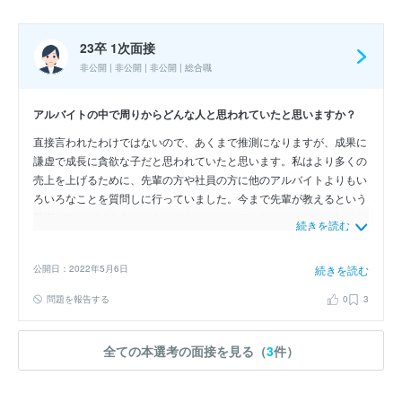
23卒 1次面接
非公開 | 非公開 | 非公開 | 総合職
アルバイトの中で周りからどんな人と思われていたと思いますか？
直接言われたわけではないので、あくまで推測になりますが、成果に
謙虚で成長に貪欲な子だと思われていたと思います。私はより多くの
売上を上げるために、先輩の方や社員の方に他のアルバイトよりもい
ろいろなことを質問しに行っていました。今まで先輩が教えるという
風潮がアルバイト先にはあまりありませんでしたが、そんなに知りた
続きを読む
いなら「今度一緒にご飯行って教えてあげる」というように今までな
かった交流も生まれました。自分の成果に謙虚で成長に貪欲な姿か
公開日：2022年5月6日
続きを読む
ら、このように先輩方も優しく教えてくださったと感じております。
社会人になってもこの謙虚さと成長意欲は変わらずに、新たなことに
問題を報告する
0
3
挑戦し、社員の方々に信頼されるような人になりたいと考えておりま
す。
全ての本選考の面接を見る（
3
件）