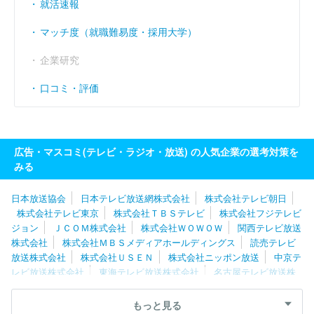
就活速報
マッチ度（就職難易度・採用大学）
企業研究
口コミ・評価
広告・マスコミ(テレビ・ラジオ・放送) の人気企業の選考対策を
みる
日本放送協会
日本テレビ放送網株式会社
株式会社テレビ朝日
株式会社テレビ東京
株式会社ＴＢＳテレビ
株式会社フジテレビ
ジョン
ＪＣＯＭ株式会社
株式会社ＷＯＷＯＷ
関西テレビ放送
株式会社
株式会社ＭＢＳメディアホールディングス
読売テレビ
放送株式会社
株式会社ＵＳＥＮ
株式会社ニッポン放送
中京テ
レビ放送株式会社
東海テレビ放送株式会社
名古屋テレビ放送株
式会社
株式会社ＴＢＳスパークル
スカパーＪＳＡＴ株式会社
テレビ大阪株式会社
株式会社ＴＢＳラジオ
株式会社テレビ西日
もっと見る