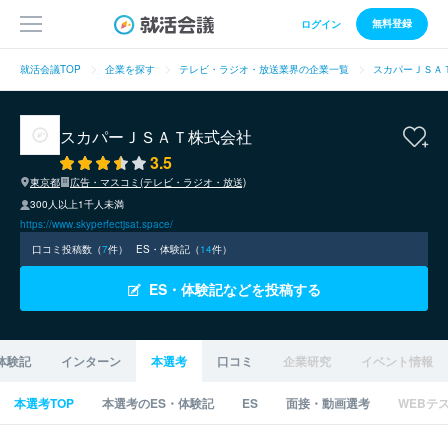
無料登録
ログイン
就活会議TOP
企業を探す
テレビ・ラジオ・放送業界の企業一覧
スカパーＪＳＡ
スカパーＪＳＡＴ株式会社
3.5
東京都
広告・マスコミ(テレビ・ラジオ・放送)
300人以上1千人未満
https://www.skyperfectjsat.space/
口コミ投稿数（
7
件）
ES・体験記（
14
件）
ES・体験記などを投稿する
体験記
インターン
本選考
口コミ
企業研究
イベント情報
本選考TOP
本選考のES・体験記
ES
面接・動画選考
WEBテ