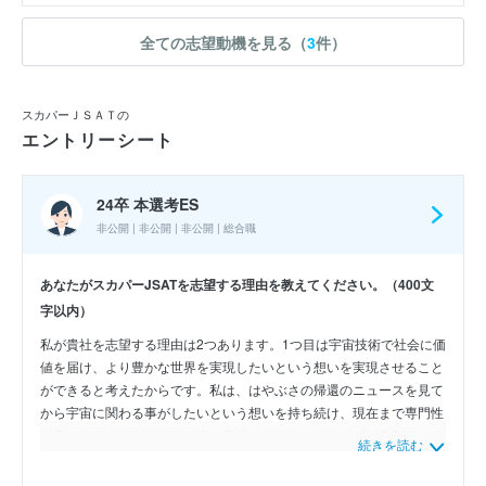
全ての志望動機を見る（
3
件）
スカパーＪＳＡＴの
エントリーシート
24卒 本選考ES
非公開 | 非公開 | 非公開 | 総合職
あなたがスカパーJSATを志望する理由を教えてください。（400文
字以内）
私が貴社を志望する理由は2つあります。1つ目は宇宙技術で社会に価
値を届け、より豊かな世界を実現したいという想いを実現させること
ができると考えたからです。私は、はやぶさの帰還のニュースを見て
から宇宙に関わる事がしたいという想いを持ち続け、現在まで専門性
を高めてきました。そんな中、貴社のインターンシップに参加し、メ
続きを読む
ディア事業との連携や、新規事業にて、衛星を利用した社会貢献性の
高いサービス自体の提供に携わり、空間を豊かにできる事を知り、自