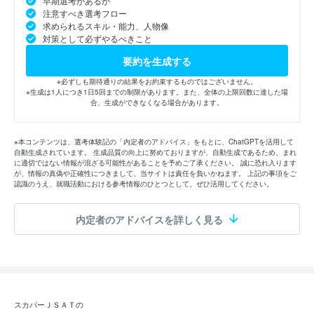
早期選考があるか
注意すべき選考フロー
求められるスキル・能力、人物像
対策として必ずやるべきこと
要約を生成する
※必ずしも期待通りの結果をお約束するものではございません。
※生成は1人につき1日5回までの制限があります。また、全体の上限回数に達した場
合、生成ができなくなる場合があります。
※本コンテンツは、選考体験記の「内定者のアドバイス」をもとに、ChatGPTを活用して
自動生成されています。 生成品質の向上に努めておりますが、自動生成であるため、まれ
に適切ではない情報が混ざる可能性があることを予めご了承ください。 誠に恐れ入ります
が、情報の真偽や正確性につきまして、当サイトは責任を負いかねます。 上記の事項をご
認識のうえ、就職活動における参考情報のひとつとして、ぜひ活用してください。
内定者のアドバイスを詳しく見る
スカパーＪＳＡＴの