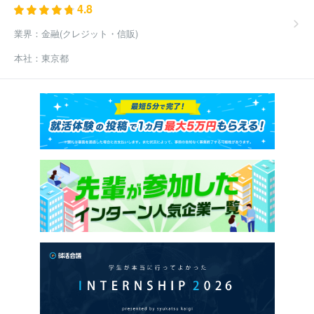
4.8
業界：
金融(クレジット・信販)
本社：
東京都