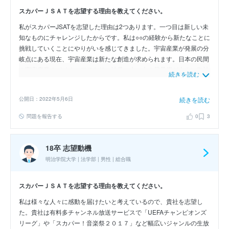
スカパーＪＳＡＴを志望する理由を教えてください。
私がスカパーJSATを志望した理由は2つあります。一つ目は新しい未
知なものにチャレンジしたからです。私は○○の経験から新たなことに
挑戦していくことにやりがいを感じてきました。宇宙産業が発展の分
岐点にある現在、宇宙産業は新たな創造が求められます。日本の民間
の宇宙産業のパイオニアであり、社員一人一人の裁量権が大きい御社
続きを読む
だからこそ、挑戦のチャンスは広がっていると感じました。二つ目は
世界で自身の力を発揮したいからです。私は長期海外留学の経験から
公開日：2022年5月6日
続きを読む
日本企業を世界で広めたいという想いがあります。世界5位、アジア
で1位の静止衛星というリソースがある御社で、日本を代表して世界
問題を報告する
0
3
に挑戦していきたいと感じ志望いたしました。
18卒 志望動機
明治学院大学 | 法学部 | 男性 | 総合職
スカパーＪＳＡＴを志望する理由を教えてください。
私は様々な人々に感動を届けたいと考えているので、貴社を志望し
た。貴社は有料多チャンネル放送サービスで「UEFAチャンピオンズ
リーグ」や「スカパー！音楽祭２０１７」など幅広いジャンルの生放