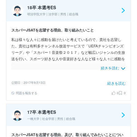
事業と宇宙事業を合わせ持つ貴社の強みを生かすことで実現可能であ
18卒 本選考ES
ると考えています。そして、そのような機会を設けることによって貴
明治学院大学 | 法学部 | 男性 | 総合職
社のグループミッションである“Space for your Smile”の実現に貢献し
たいです。
スカパーJSATを志望する理由、取り組みたいこと
私は様々な人々に感動を届けたいと考えているので、貴社を志望し
た。貴社は有料多チャンネル放送サービスで「UEFAチャンピオンズ
リーグ」や「スカパー！音楽祭２０１７」など幅広いジャンルの生放
送を行い、スポーツ好きな人や音楽好きな人など様々な人々に感動を
届けている。このように様々なニーズをターゲットにした貴社のサー
続きを読む
ビスは今後確実に必要とされると私は確信している。なぜなら現在オ
ンデマンドサービスの普及率が上昇し、一人一人が異なったジャンル
公開日：2017年9月13日
続きを読む
のコンテンツを視聴することが選ぶことが可能な時代であるからだ。
したがって将来性あるこのサービスを貴社のプラットフォーム宣伝部
問題を報告する
0
0
で、様々な人々に広め感動を与えたい。
17卒 本選考ES
一橋大学 | 社会学部 | 男性 | 総合職
スカパーJSATを志望する理由、及び、取り組んでみたいことについ