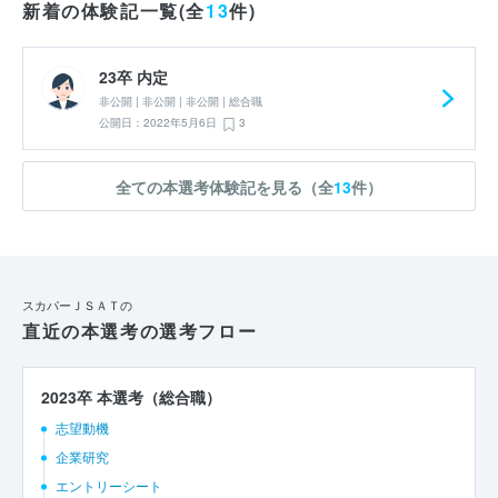
新着の体験記一覧(全
13
件)
23卒 内定
非公開 | 非公開 | 非公開 | 総合職
公開日：2022年5月6日
3
全ての本選考体験記を見る（全
13
件）
スカパーＪＳＡＴの
直近の本選考の選考フロー
2023卒 本選考（総合職）
志望動機
企業研究
エントリーシート