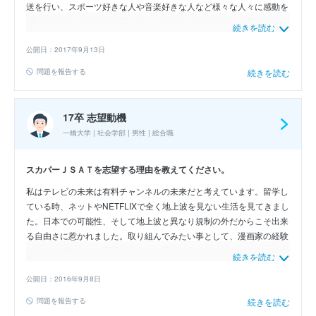
送を行い、スポーツ好きな人や音楽好きな人など様々な人々に感動を
届けている。このように様々なニーズをターゲットにした貴社のサー
続きを読む
ビスは今後確実に必要とされると私は確信している。なぜなら現在オ
ンデマンドサービスの普及率が上昇し、一人一人が異なったジャンル
公開日：2017年9月13日
のコンテンツを視聴することが選ぶことが可能な時代であるからだ。
問題を報告する
続きを読む
したがって将来性あるこのサービスを貴社のプラットフォーム宣伝部
で、様々な人々に広め感動を与えたい。
17卒 志望動機
一橋大学 | 社会学部 | 男性 | 総合職
スカパーＪＳＡＴを志望する理由を教えてください。
私はテレビの未来は有料チャンネルの未来だと考えています。留学し
ている時、ネットやNETFLIXで全く地上波を見ない生活を見てきまし
た。日本での可能性、そして地上波と異なり規制の外だからこそ出来
る自由さに惹かれました。取り組んでみたい事として、漫画家の経験
を生かしてアニメと実写が融合した番組を作りたいです。さらにその
続きを読む
キャラコンテンツをグッズ化、場所の聖地化などの企画と連動させ、
ビジネスの一部として番組を捉えなおす事によって利益を生み出した
公開日：2016年9月8日
いです。
問題を報告する
続きを読む