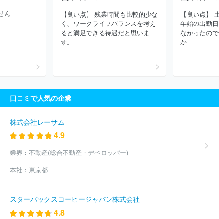
せん
【良い点】 残業時間も比較的少な
【良い点】 
く、ワークライフバランスを考え
年始の出勤日
ると満足できる待遇だと思いま
なかったので
す。...
か...
口コミで人気の企業
株式会社レーサム
4.9
業界：
不動産(総合不動産・デベロッパー)
本社：
東京都
スターバックスコーヒージャパン株式会社
4.8