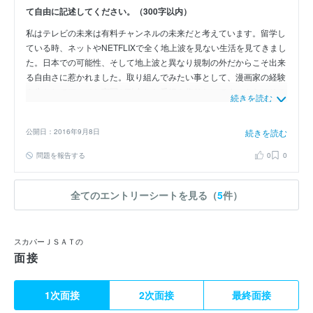
て自由に記述してください。（300字以内）
私はテレビの未来は有料チャンネルの未来だと考えています。留学し
ている時、ネットやNETFLIXで全く地上波を見ない生活を見てきまし
た。日本での可能性、そして地上波と異なり規制の外だからこそ出来
る自由さに惹かれました。取り組んでみたい事として、漫画家の経験
を生かしてアニメと実写が融合した番組を作りたいです。さらにその
続きを読む
キャラコンテンツをグッズ化、場所の聖地化などの企画と連動させ、
ビジネスの一部として番組を捉えなおす事によって利益を生み出した
公開日：2016年9月8日
続きを読む
いです。
問題を報告する
0
0
全てのエントリーシートを見る（
5
件）
スカパーＪＳＡＴの
面接
1次面接
2次面接
最終面接