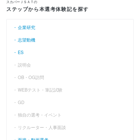
スカパーＪＳＡＴの
ステップから本選考体験記を探す
企業研究
志望動機
ES
説明会
OB・OG訪問
WEBテスト・筆記試験
GD
独自の選考・イベント
リクルーター・人事面談
面接・動画選考