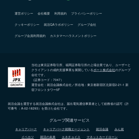
運営ポリシー
会社概要
利用規約
プライバシーポリシー
クッキーポリシー
就活QAラボポリシー
グループ会社
グループ会員利用規約
カスタマーハラスメントポリシー
当社は東京証券取引所、福岡証券取引所の上場企業であり、ユーザーと
クライアントの成約支援事業を展開している
ポート株式会社
のグループ
会社です。
（証券コード：7047）
運営会社：就活会議株式会社／所在地：東京都新宿区北新宿2-21-1 新
宿フロントタワー5F
就活会議を運営する就活会議株式会社は、届出電気通信事業者として総務省の認可（許
可番号 ：A-02-18293）を受けた会社です。