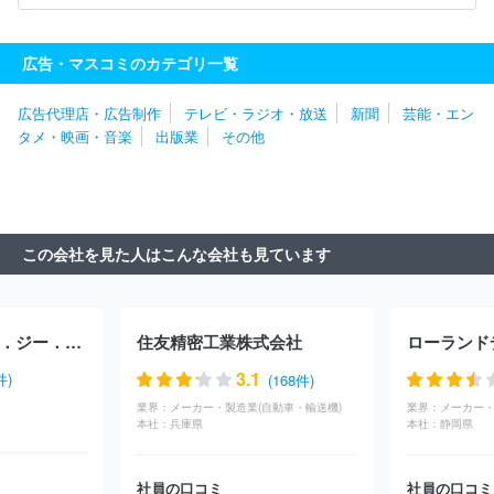
本
株式会社文化放送
株式会社ＣＢＣテレビ
株式会社福岡放
送
東京メトロポリタンテレビジョン株式会社
株式会社ＭＢＳ企
画
テレビ愛知株式会社
イッツ・コミュニケーションズ株式会社
広告・マスコミのカテゴリ一覧
札幌テレビ放送株式会社
株式会社エフエム東京
株式会社毎日放
送
株式会社ＦＭ８０２
株式会社サンテレビジョン
株式会社東
広告代理店・広告制作
テレビ・ラジオ・放送
新聞
芸能・エン
日本放送
株式会社静岡朝日テレビ
株式会社ＢＳ日テレ
株式会
タメ・映画・音楽
出版業
その他
社宮城テレビ放送
株式会社ＢＳ－ＴＢＳ
株式会社テレビ静岡
株式会社中国放送
株式会社テレビ埼玉
東北放送株式会社
千
葉テレビ放送株式会社
株式会社ビーエスフジ
北海道文化放送株
式会社
株式会社テレビ神奈川
株式会社静岡第一テレビ
静岡放
送株式会社
株式会社テレビ新広島
北海道放送株式会社
この会社を見た人はこんな会社も見ています
ローランドディー．ジー．株式会社
住友精密工業株式会社
3.1
件)
(168件)
業界：
メーカー・製造業(自動車・輸送機)
業界：
メーカー・
本社：
兵庫県
本社：
静岡県
社員の口コミ
社員の口コミ