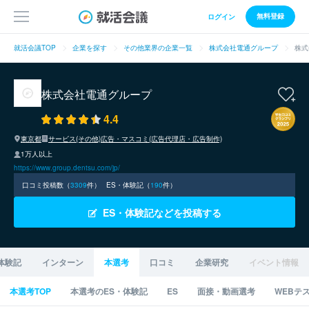
無料登録
ログイン
就活会議TOP
企業を探す
その他業界の企業一覧
株式会社電通グループ
株式
株式会社電通グループ
4.4
東京都
サービス(その他)
広告・マスコミ(広告代理店・広告制作)
1万人以上
https://www.group.dentsu.com/jp/
口コミ投稿数（
3309
件）
ES・体験記（
190
件）
ES・体験記などを投稿する
体験記
インターン
本選考
口コミ
企業研究
イベント情報
本選考TOP
本選考のES・体験記
ES
面接・動画選考
WEBテ