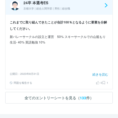
24卒 本選考ES
京都大学 | 総合人間学部 | 男性 | 総合職
これまでに取り組んできたことが合計100％となるように要素を分解
してください。
新バレーサークルの設立と運営 50% スキーサークルでの山籠もり
生活- 40% 英語勉強 10%
公開日：2023年8月31日
続きを読む
問題を報告する
0
1
全てのエントリーシートを見る（
133
件）