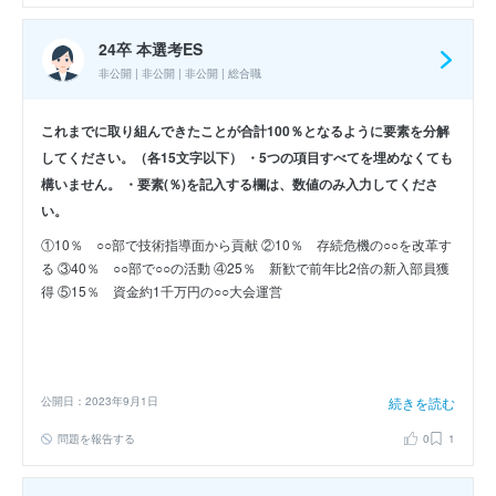
24卒 本選考ES
非公開 | 非公開 | 非公開 | 総合職
これまでに取り組んできたことが合計100％となるように要素を分解
してください。（各15文字以下） ・5つの項目すべてを埋めなくても
構いません。 ・要素(％)を記入する欄は、数値のみ入力してくださ
い。
①10％ ○○部で技術指導面から貢献 ②10％ 存続危機の○○を改革す
る ③40％ ○○部で○○の活動 ④25％ 新歓で前年比2倍の新入部員獲
得 ⑤15％ 資金約1千万円の○○大会運営
公開日：2023年9月1日
続きを読む
問題を報告する
0
1