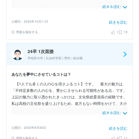
使う事で、普段歩いている場所や景色に対して興味関心を持つように
続きを読む
なりました。ただ歩く事が、知的好奇心を刺激しながら歩くことにな
るので、生活が豊かになったと感じます。
公開日：2023年10月11日
続きを読む
問題を報告する
1
13
24卒 1次面接
早稲田大学 | 社会科学部 | 男性 | 総合職
あなたを夢中にさせているコトは？
【1人でも多くの人の心を揺さぶるコト】です。 最大の魅力は、
「不特定多数の人の心を、豊かにさせられる可能性がある点」です。
上記の魅力に取り憑かれたきっかけは、文化祭総委員長の経験です。
私は高校の文化祭を盛り上げるため、途方もない時間をかけて、大小
11個の仕掛けを学校中に施しました。その結果、不特定多数の方が楽
続きを読む
しんでくれたことを実感できた際に、「これが自分の生き甲斐だな」
と強く想いました。それ以降、取り憑かれています。
公開日：2023年9月26日
続きを読む
問題を報告する
0
11