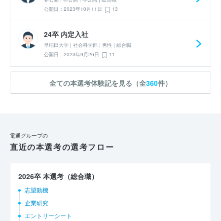
公開日：2023年10月11日
13
24卒 内定入社
早稲田大学 | 社会科学部 | 男性 | 総合職
公開日：2023年9月26日
11
全ての本選考体験記を見る（全
360
件）
電通グループの
直近の本選考の選考フロー
2026卒 本選考（総合職）
志望動機
企業研究
エントリーシート