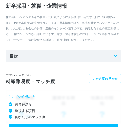
新卒採用・就職・企業情報
株式会社カケハシスカイの社員・元社員による総合評価は3.6点です（口コミ回答数49
件）。ESや本選考体験記は1件あります。基本情報のほか、株式会社カケハシスカイの社
員・元社員による会社の評価、過去のインターン選考の内容、内定した学生の志望動機な
ど、一部コンテンツを公開しています。ぜひ、選考体験記の詳細ページにて最新情報やエ
ントリーシート・体験記全文を確認し、選考対策に役立ててください。
目次
カケハシスカイの
マッチ度の見かた
就職難易度・マッチ度
ここでわかること
選考難易度
重視する項目
あなたとのマッチ度