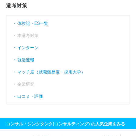
選考対策
売上伸び率
----
----
（％）
営業利益率
----
----
（％）
体験記・ES一覧
経常利益率
----
----
本選考対策
（％）
インターン
就活速報
マッチ度（就職難易度・採用大学）
企業研究
口コミ・評価
コンサル・シンクタンク(コンサルティング) の人気企業をみる