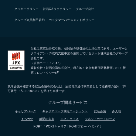
クッキーポリシー
就活QAラボポリシー
グループ会社
グループ会員利用規約
カスタマーハラスメントポリシー
当社は東京証券取引所、福岡証券取引所の上場企業であり、ユーザーと
クライアントの成約支援事業を展開している
ポート株式会社
のグループ
会社です。
（証券コード：7047）
運営会社：就活会議株式会社／所在地：東京都新宿区北新宿2-21-1 新
宿フロントタワー5F
就活会議を運営する就活会議株式会社は、届出電気通信事業者として総務省の認可（許
可番号 ：A-02-18293）を受けた会社です。