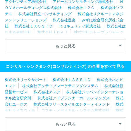
アクセンチュア株式会社
アビームコンサルティング株式会社
Ｎ
ＯＶＡホールディングス株式会社
株式会社Ｉ２Ｃ
株式会社ソフ
テス
株式会社日立コンサルティング
株式会社リクルートマネジ
メントソリューションズ
株式会社遊楽
みずほ総合研究所株式会
社
株式会社ＬＡＳＳＩＣ
Ｒセキュリティ株式会社
株式会社は
なまる分割会社
株式会社ＩＤＡＪ
株式会社カトープレジャーグ
ループ
ＲＥＸＴ Ｈｏｌｄｉｎｇｓ株式会社
株式会社日本能率
協会コンサルティング
フロンティア・マネジメント株式会社
山
もっと見る
田コンサルティンググループ株式会社
株式会社武蔵野
株式会社
ソリマチ技研
株式会社船井総合研究所
一般社団法人日本能率協
会
株式会社シップ
ＭＥＴＡＴＥＡＭ株式会社
株式会社ブラヴ
コンサル・シンクタンク(コンサルティング) の企業をすべて見る
ィッシモ
株式会社船井総研サプライチェーンコンサルティング
株式会社Ｌｅｇａｓｅｅｄ
東急ファイナンスアンドアカウンティ
株式会社リックサポート
株式会社ＬＡＳＳＩＣ
株式会社ネオビ
ング株式会社
ｊ．ｕｎｉｏｎ株式会社
ＩＰＧデクストラ・ジャ
エント
株式会社アクティブマーケティングシステム
株式会社新
パン株式会社
経営サービス
株式会社アスア
株式会社ジャパンインターナショ
ナル総合研究所
株式会社アドプランナーホールディングス
株式
会社ユーポス
株式会社フリースタイルエンターテイメント
株式
会社ライズウィル
コスモ・メディカル・システム株式会社
株式
会社船井総合研究所
株式会社船井総研サプライチェーンコンサルテ
ィング
株式会社ソフテス
株式会社大西
株式会社クラーク総
もっと見る
研
株式会社遊楽
有限会社ＧＳプランニング
ＲＥＸＴ Ｈｏｌ