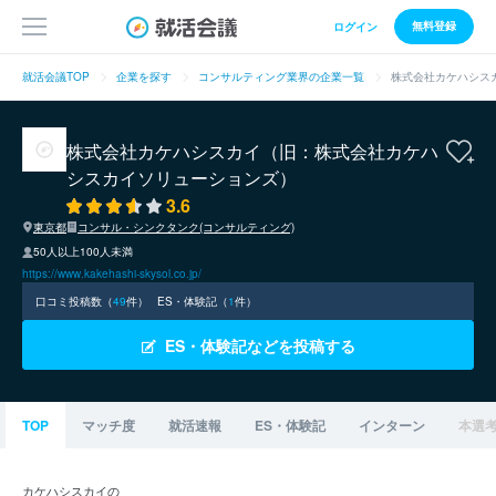
無料登録
ログイン
就活会議TOP
企業を探す
コンサルティング業界の企業一覧
株式会社カケハシス
株式会社カケハシスカイ（旧：株式会社カケハ
シスカイソリューションズ）
3.6
東京都
コンサル・シンクタンク(コンサルティング)
50人以上100人未満
https://www.kakehashi-skysol.co.jp/
口コミ投稿数（
49
件）
ES・体験記（
1
件）
ES・体験記などを投稿する
TOP
マッチ度
就活速報
ES・体験記
インターン
本選
カケハシスカイの