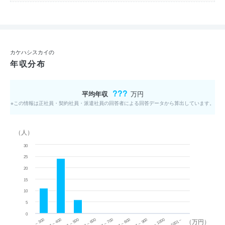
カケハシスカイの
年収分布
???
平均年収
万円
※この情報は正社員・契約社員・派遣社員の回答者による回答データから算出しています。
（人）
30
25
20
15
10
5
0
~ 300
701 ~ 800
301 ~ 400
801 ~ 900
401 ~ 500
901 ~ 1000
501 ~ 600
601 ~ 700
1001 ~
（万円）