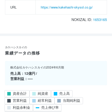
URL
https://www.kakehashi-skysol.co.jp/
NOKIZAL ID:
1653165
カケハシスカイの
業績データの推移
株式会社カケハシスカイの2024年6月期
売上高
12億円
営業利益
----
資産合計
純資産
売上高
営業利益
経常利益
当期純利益
利益余剰金
売上伸び率