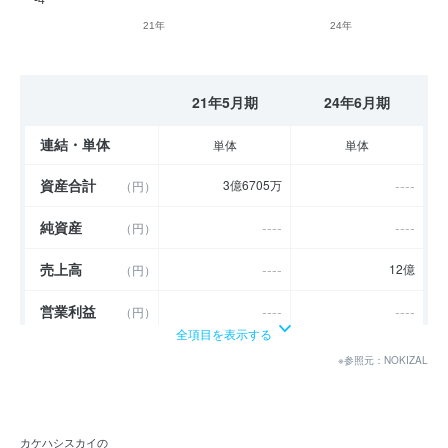
21年
24年
21年5月期
24年6月期
連結・単体
単体
単体
資産合計
----
3億6705万
（円）
純資産
----
----
（円）
売上高
----
12億
（円）
営業利益
----
----
（円）
全項目を表示する
経常利益
----
----
（円）
※参照元：NOKIZAL
当期純利益
----
- 392万
（円）
利益余剰金
----
- 3億116万
（円）
カケハシスカイの