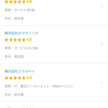
4.8
ファーストヴィレッジ株式会社
みずほ総合研究所株式会社
株式
会社ＮＩコンサルティング
ＷＤＢエウレカ株式会社
株式会社ソ
業界：
サービス(飲食)
リマチ技研
一般社団法人日本能率協会
株式会社女将塾
株式会
社ＩＤＡＪ
デロイトトーマツコンサルティング合同会社
株式会
本社：
東京都
社エスパシオコンサルタント
株式会社マークアイ
株式会社スタ
イル・エッジ
ＥＹストラテジー・アンド・コンサルティング株式会
社
株式会社日本能率協会コンサルティング
株式会社日立コンサ
株式会社タマディック
ルティング
株式会社サイエンスクラフト
株式会社ＰＬＥＴＥＣ
4.8
Ｈ
株式会社インフォネクスト
株式会社レスメッド
株式会社ガ
ネット
株式会社クォーターズ
株式会社人材研究所
日本ビルダ
業界：
サービス(その他)
ーズ株式会社
株式会社ライフホールディングス
株式会社Ｌｅｇ
本社：
東京都
ａｓｅｅｄ
ケアシステム株式会社
株式会社ライズ・コンサルテ
ィング・グループ
株式会社リノヴェ
株式会社日本ＩＴソリュー
ションズ
株式会社プラグマ
ディスカバリーズ株式会社
株式会
株式会社リクルート
社Ｈ＆Ｎホールディングス
日本コンサルタンツ株式会社
株式会
4.8
社ＪＰコンサルタンツ
株式会社ビジョンゲート
株式会社Ｆａｂ
ｅｒ Ｃｏｍｐａｎｙ
ＭＭＤＬａｂｏ株式会社
株式会社ＨＲイ
業界：
IT・通信(インターネット・Webサービス)
ンキュベータ
株式会社ティーズブレイン
ほか(2372件)
本社：
東京都