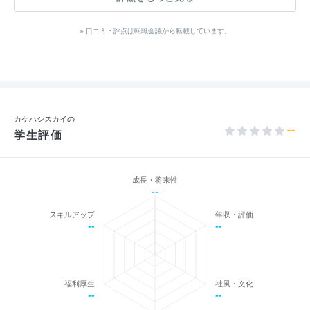
※ 口コミ・評点は転職会議から転載しています。
カケハシスカイの
--
学生評価
成長・将来性
--
スキルアップ
年収・評価
--
--
福利厚生
社風・文化
--
--