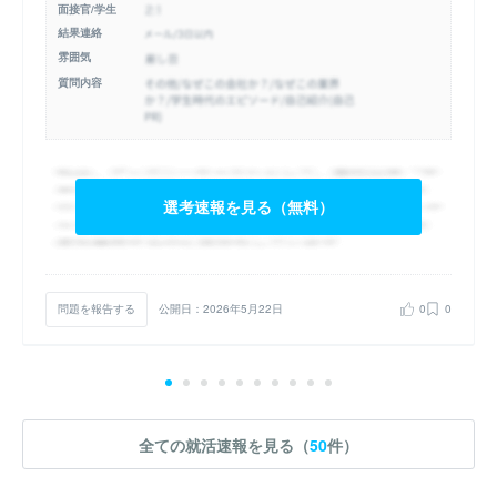
面接官/学生
結果連絡
雰囲気
質問内容
選考速報を見る（無料）
問題を報告する
公開日：2026年5月22日
0
0
全ての就活速報を見る（
50
件）