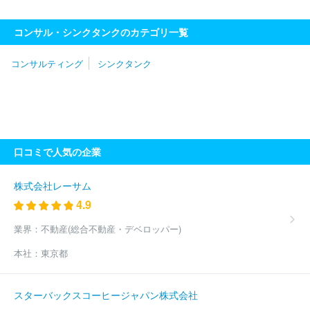
ｄｉｎｇｓ株式会社
株式会社シップ
株式会社リンクアンドモチ
ベーション
株式会社武蔵野
ｊ．ｕｎｉｏｎ株式会社
株式会社
コンサル・シンクタンクのカテゴリ一覧
ブラヴィッシモ
三菱電機ビジネスエキスパート株式会社
株式会
社はなまる分割会社
Ｒセキュリティ株式会社
アビームコンサル
コンサルティング
シンクタンク
ティング株式会社
株式会社ミナックス
ＡＬＬ ＤＩＦＦＥＲＥ
ＮＴ株式会社
ウィッツェル株式会社
ＰｗＣアドバイザリー合同
会社
株式会社リクルートマネジメントソリューションズ
株式会
社インターライフメディア
株式会社システムフロンティア
Ｆｕ
ｔｕｒｅＲａｙｓ株式会社
栄光ホールディングス株式会社
ＩＰ
Ｇデクストラ・ジャパン株式会社
フロンティア・マネジメント株式
口コミで人気の企業
会社
アクセンチュア株式会社
株式会社エッジ・インターナショ
ナル
株式会社カトープレジャーグループ
アイ・エス・エス株式
会社
東急ファイナンスアンドアカウンティング株式会社
株式会
株式会社レーサム
社Ｊ・Ｇｒｉｐ
ボストン・コンサルティング・グループ合同会社
4.9
Ｓｐａｒｋｌｉｎｇ Ｌｉｂｅｒｔｙ株式会社
電気技術開発株式
会社
株式会社ロックフィールド
ＦＰサービス株式会社
ＮＯＶ
業界：
不動産(総合不動産・デベロッパー)
Ａホールディングス株式会社
山田ビジネスコンサルティング株式会
本社：
東京都
社
アイテック株式会社
株式会社ビジネスコンサルタント
山田
コンサルティンググループ株式会社
株式会社Ｉ２Ｃ
エクスプロ
ーラーコンサルティング株式会社
株式会社メディカルアドバンス
スターバックスコーヒージャパン株式会社
株式会社大林デザインパートナーズ
ＭＥＴＡＴＥＡＭ株式会社