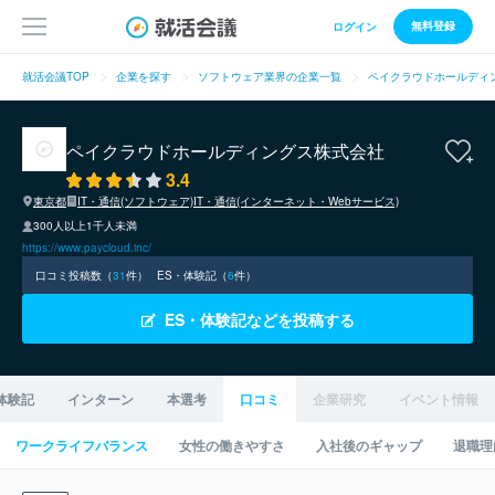
無料登録
ログイン
就活会議TOP
企業を探す
ソフトウェア業界の企業一覧
ペイクラウドホールディ
ペイクラウドホールディングス株式会社
3.4
東京都
IT・通信(ソフトウェア)
IT・通信(インターネット・Webサービス)
300人以上1千人未満
https://www.paycloud.inc/
口コミ投稿数（
31
件）
ES・体験記（
6
件）
ES・体験記などを投稿する
体験記
インターン
本選考
口コミ
企業研究
イベント情報
ワークライフバランス
女性の働きやすさ
入社後のギャップ
退職理