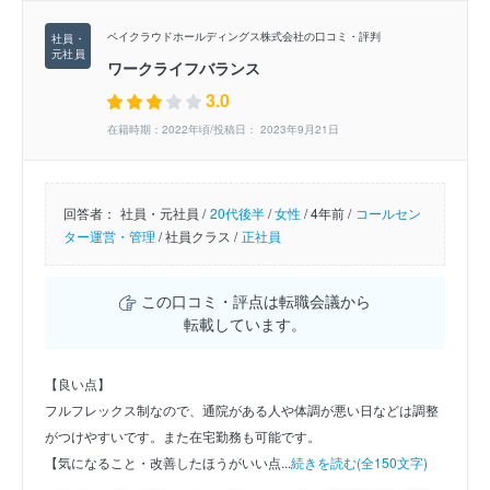
ペイクラウドホールディングス株式会社の口コミ・評判
ワークライフバランス
3.0
在籍時期：2022年頃/投稿日： 2023年9月21日
回答者：
社員・元社員 /
20代後半
/
女性
/
4年前 /
コールセン
ター運営・管理
/
社員クラス /
正社員
この口コミ・評点は転職会議から
転載しています。
【良い点】
フルフレックス制なので、通院がある人や体調が悪い日などは調整
がつけやすいです。また在宅勤務も可能です。
【気になること・改善したほうがいい点...
続きを読む(全150文字)