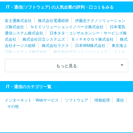
IT・通信(ソフトウェア) の人気企業の評判・口コミをみる
富士通株式会社
株式会社電通総研
伊藤忠テクノソリューション
ズ株式会社
ＮＥＣソリューションイノベータ株式会社
日本電気
通信システム株式会社
日本タタ・コンサルタンシー・サービシズ株
式会社
株式会社日立システムズ
ＢＩＰＲＯＧＹ株式会社
株式
会社オージス総研
株式会社ラクス
日本IBM株式会社
東京海上
日動システムズ株式会社
株式会社日立ソリューションズ
ＴＩＳ
株式会社
ＳＣＳＫ株式会社
ネットワンシステムズ株式会社
キ
ヤノンＩＴソリューションズ株式会社
株式会社日本総合研究所
もっと見る
ユニアデックス株式会社
株式会社ニッセイコム
株式会社Ｃｙｇ
ａｍｅｓ
ソフトウエア情報開発株式会社
スミセイ情報システム
株式会社
株式会社ＪＳＯＬ
株式会社カプコン
株式会社テクノ
IT・通信のカテゴリ一覧
スジャパン
エフサステクノロジーズ株式会社
株式会社シーエー
シー
三菱電機ソフトウエア株式会社
株式会社構造計画研究所
インターネット・Webサービス
ソフトウェア
情報処理
通信
その他