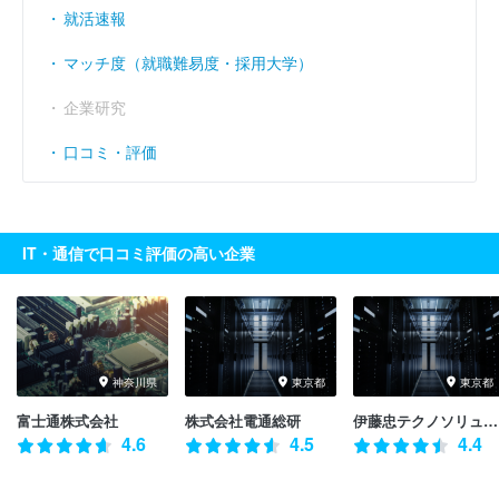
就活速報
マッチ度（就職難易度・採用大学）
企業研究
口コミ・評価
IT・通信で口コミ評価の高い企業
神奈川県
東京都
東京都
富士通株式会社
株式会社電通総研
伊藤忠テクノソリューションズ株式会社
4.6
4.5
4.4