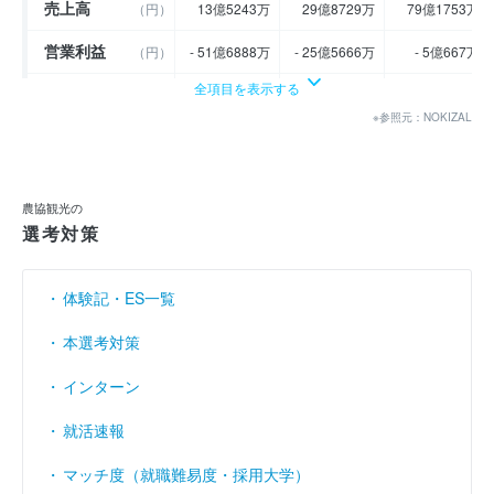
売上高
（円）
13億5243万
29億8729万
79億1753万
営業利益
（円）
- 51億6888万
- 25億5666万
- 5億667万
全項目を表示する
経常利益
（円）
- 44億8327万
- 23億7226万
- 6億568万
※参照元：NOKIZAL
当期純利益
（円）
- 51億6128万
- 16億7305万
- 6億2482万
利益余剰金
----
----
----
（円）
農協観光の
売上伸び率
（％）
- 85.01
120.88
165.04
選考対策
営業利益率
（％）
- 382.19
- 85.58
- 6.4
体験記・ES一覧
経常利益率
（％）
- 331.5
- 79.41
- 7.65
本選考対策
インターン
就活速報
マッチ度（就職難易度・採用大学）