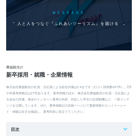
MESSAGE
人と人をつなぐ『ふれあいツーリズム』を届ける
農協観光の
新卒採用・就職・企業情報
株式会社農協観光の社員・元社員による総合評価は2.4点です（口コミ回答数437件）。ES
や本選考体験記は27件あります。基本情報のほか、株式会社農協観光の社員・元社員によ
る会社の評価、過去のインターン選考の内容、内定した学生の志望動機など、一部コンテ
ンツを公開しています。ぜひ、選考体験記の詳細ページにて最新情報やエントリーシー
ト・体験記全文を確認し、選考対策に役立ててください。
目次