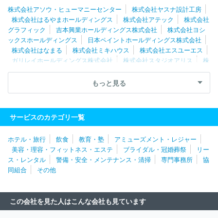
エンジニアリング株式会社
ＲＸ Ｊａｐａｎ合同会社
株式会社
株式会社アソウ・ヒューマニーセンター
株式会社ヤスナ設計工房
博報堂プロダクツ
ソーバル株式会社
株式会社ベルパーク
株式会社はるやまホールディングス
株式会社アテック
株式会社
グラフィック
吉本興業ホールディングス株式会社
株式会社ヨシ
ックスホールディングス
日本ペイントホールディングス株式会社
株式会社はなまる
株式会社ミキハウス
株式会社エスユーエス
ガリレイホールディングス株式会社
株式会社スタジオアリス
株
式会社システムサポートホールディングス
株式会社タナベコンサル
ティンググループ
ダイドーグループホールディングス株式会社
もっと見る
フジパングループ本社株式会社
三菱自動車エンジニアリング株式
会社
ＡＺ‐ＣＯＭ丸和ホールディングス株式会社
株式会社メディ
ウェル
株式会社ホンダテクノフォート
ニッコンホールディング
サービスのカテゴリ一覧
ス株式会社
ＲＸ Ｊａｐａｎ合同会社
株式会社レイヤーズ・コ
ンサルティング
株式会社シミズオクト
株式会社タマディック
ホテル・旅行
飲食
教育・塾
アミューズメント・レジャー
株式会社ベネフィット・ワン
株式会社トリート
日揮ホールディ
美容・理容・フィットネス・エステ
ブライダル・冠婚葬祭
リー
ングス株式会社
三井不動産レジデンシャルサービス株式会社
株
ス・レンタル
警備・安全・メンテナンス・清掃
専門事務所
協
式会社アルトナー
株式会社ワールドストアパートナーズ
株式会
同組合
その他
社マーキュリー
イオン株式会社
株式会社ネオキャリア
株式会
社ヒューマネージ
株式会社コンベンションリンケージ
株式会社
エー・ピーホールディングス
株式会社ジャステック
株式会社第
この会社を見た人はこんな会社も見ています
一ライフグループ
株式会社チェッカーサポート
株式会社レゾナ
ック・ホールディングス
株式会社ベルパーク
株式会社ＢＲＥＸ