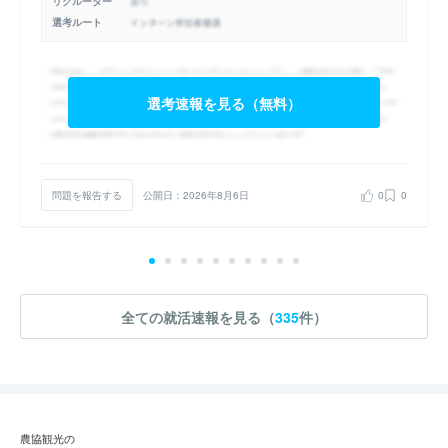
リクルーター
選考ルート
選考速報を見る（無料）
問題を報告する
公開日：2026年8月6日
0
0
全ての就活速報を見る（
335
件）
農協観光の