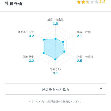
2.4
社員評価
成長・将来性
1.8
スキルアップ
年収・評価
3.2
2.1
福利厚生
社員・管理職
3.2
2.5
やりがい
3.1
評点をもっと見る
※ 口コミ・評点は転職会議から転載しています。