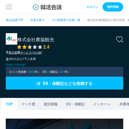
無料登録
ログイン
就活会議TOP
企業を探す
その他業界の企業一覧
株式会社農協観光の新卒採用・
株式会社農協観光
2.4
東京都
サービス(その他)
300人以上1千人未満
https://ntour.jp/
口コミ投稿数（
462
件）
ES・体験記（
27
件）
ES・体験記などを投稿する
TOP
マッチ度
就活速報
ES・体験記
インターン
本選