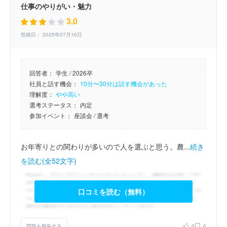
仕事のやりがい・魅力
3.0
投稿日： 2025年07月10日
回答者：
学生 / 2026卒
社員と話す機会：
10分〜30分は話す機会があった
理解度：
やや高い
選考ステータス：
内定
参加イベント：
座談会
/ 選考
お年寄りとの関わりが多いので人を選ぶと思う。農...
続き
を読む(全52文字)
口コミを読む（無料）
問題を報告する
0
0