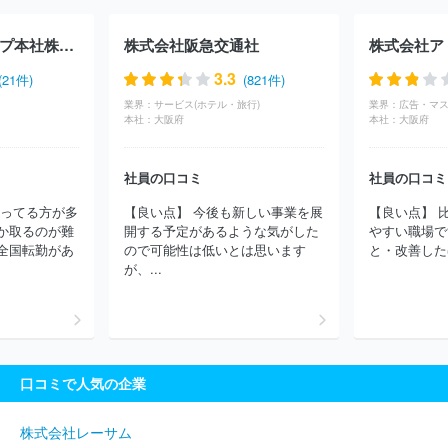
Ａ Ｔｅｃｈｎｏｌｏｇｙ
株式会社エル・ティー・エス
株式会
社レジェンド・アプリケーションズ
株式会社キタムラ
ＤＯＷＡ
ハウス食品グループ本社株式会社
株式会社阪急交通社
株式会社ア
ホールディングス株式会社
ＮＧＢ株式会社
株式会社ジェイエイ
シーリクルートメント
アース環境サービス株式会社
グリーホー
3.3
(21件)
(821件)
ルディングス株式会社
株式会社構造計画研究所
株式会社メディ
業界：
サービス(ホテル・旅行)
業界：
サイエンスプラニング
ＧＭＯペイメントゲートウェイ株式会社
本社：
大阪府
本社：
大阪府
独立行政法人日本貿易振興機構
ＴＯＰＰＡＮホールディングス株
式会社
株式会社永谷園ホールディングス
アデコ株式会社
株式
社員の口コミ
社員の口コミ
会社パソナテック
インフォテック・サービス株式会社
パーソル
テンプスタッフ株式会社
パーソルテクノロジースタッフ株式会社
取ってる方が多
【良い点】 今後も新しい事業を展
【良い点】 
株式会社サニーサイドアップグループ
株式会社ジェイック
ディ
か取るのが難
開する予定があるような気がした
やすい職場で
ップ株式会社
株式会社リクルートメディカルキャリア
三菱ケミ
全国転勤があ
ので可能性は低いとは思います
と・改善したほ
カルシステム株式会社
株式会社フロンティアインターナショナル
が、...
株式会社リクルートスタッフィング
エン株式会社
マンパワーグ
ループ株式会社
ソーバル株式会社
株式会社フルキャストホール
ディングス
キャプラン株式会社
三菱電機エンジニアリング株式
会社
株式会社コーエーテクモホールディングス
ブリッジインタ
ーナショナルグループ株式会社
京西テクノス株式会社
株式会社
口コミで人気の企業
シグマクシス・ホールディングス
株式会社アルプス技研
ＳＢＩ
ホールディングス株式会社
株式会社明電舎
株式会社コングレ
株式会社パソナグループ
ソフトバンクグループ株式会社
株式会
株式会社レーサム