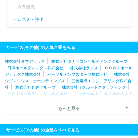
企業研究
口コミ・評価
サービス(その他) の人気企業をみる
株式会社タマディック
株式会社タナベコンサルティンググループ
日揮ホールディングス株式会社
株式会社ラクス
ＤＯＷＡホール
ディングス株式会社
パーソルテンプスタッフ株式会社
株式会社
シグマクシス・ホールディングス
三菱電機エンジニアリング株式会
社
株式会社丸井グループ
株式会社リクルートスタッフィング
ＳＢＩホールディングス株式会社
エン株式会社
株式会社ベネフ
ィット・ワン
株式会社レイヤーズ・コンサルティング
株式会社
キタムラ
ディップ株式会社
株式会社構造計画研究所
三菱ケミ
もっと見る
カルシステム株式会社
株式会社メディサイエンスプラニング
株
式会社ジェイック
株式会社パソナグループ
東芝プラントシステ
ム株式会社
ＧＭＯペイメントゲートウェイ株式会社
グリーホー
サービス(その他) の企業をすべて見る
ルディングス株式会社
株式会社ネオキャリア
三菱電機プラント