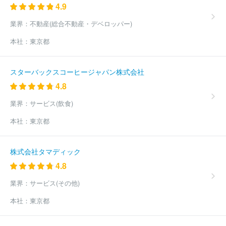
社丸井グループ
株式会社ケーユーホールディングス
東芝プラン
4.9
トシステム株式会社
ヒューマンリソシア株式会社
株式会社コー
セーホールディングス
ＡＫＫＯＤｉＳコンサルティング株式会社
業界：
不動産(総合不動産・デベロッパー)
株式会社博報堂プロダクツ
株式会社ラクス
日本総合住生活株式
本社：
東京都
会社
株式会社綜合キャリアオプション
三菱電機プラントエンジ
ニアリング株式会社
ＭＩＲＡＲＴＨホールディングス株式会社
東急プロパティマネジメント株式会社
アイ・ケイ・ケイホールデ
スターバックスコーヒージャパン株式会社
ィングス株式会社
ほか(18736件)
4.8
業界：
サービス(飲食)
本社：
東京都
株式会社タマディック
4.8
業界：
サービス(その他)
本社：
東京都