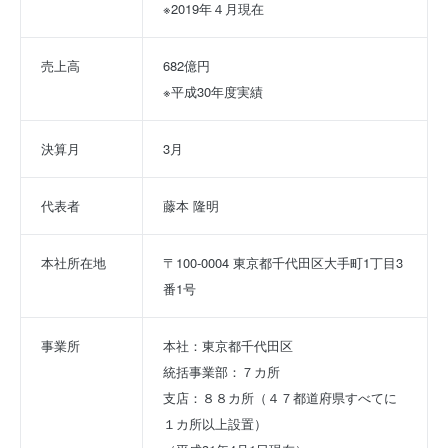
※2019年４月現在
売上高
682億円
※平成30年度実績
決算月
3月
代表者
藤本 隆明
本社所在地
〒100-0004 東京都千代田区大手町1丁目3
番1号
事業所
本社：東京都千代田区
統括事業部：７カ所
支店：８８カ所（４７都道府県すべてに
１カ所以上設置）