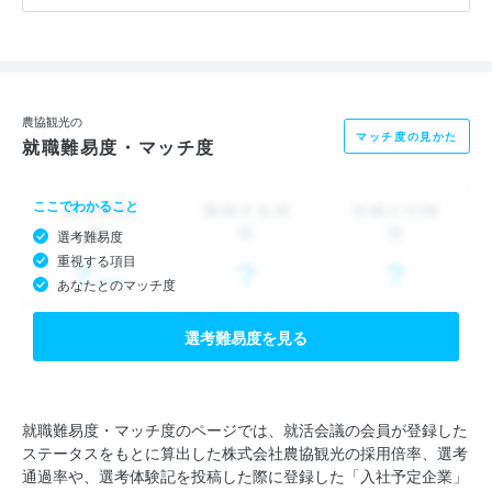
けではなく、一生の思い出となるような「新しい旅」を提案して
いく必要があると私たちは考えています。
たとえば、旅行を通じてお客様が新たな発見や学びを得ること。
農協観光の
マッチ度の見かた
就職難易度・マッチ度
旅行の参加者同士や現地の人々との交流を深めること。
ここでわかること
私たちは、お客様の“ふれあいコーディネーター”として、“発
選考難易度
見”や”学び”、“人とのつながり”を感じられるような旅行を通じ
重視する項目
て”喜び”と”感動”を提供しています。
あなたとのマッチ度
選考難易度を見る
就職難易度・マッチ度のページでは、就活会議の会員が登録した
ステータスをもとに算出した株式会社農協観光の採用倍率、選考
通過率や、選考体験記を投稿した際に登録した「入社予定企業」