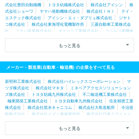
式会社豊田自動織機
トヨタ紡織株式会社
株式会社アイシン
株
式会社ショーワ
ヤマハ発動機株式会社
株式会社ＩＨＩ
テイ・
エステック株式会社
アイシン・エィ・ダブリュ株式会社
ジヤト
コ株式会社
株式会社東海理化電機製作所
三菱自動車工業株式会
社
フタバ産業株式会社
ダイハツ工業株式会社
コベルコ建機株
式会社
マレリ株式会社
いすゞ自動車株式会社
スズキ株式会
社
新明和工業株式会社
株式会社ケーヒン
豊田合成株式会社
もっと見る
日野自動車株式会社
大同メタル工業株式会社
株式会社ミツバ
オモビオ株式会社
株式会社タチエス
株式会社アドヴィックス
株式会社エフテック
メーカー・製造業(自動車・輸送機) の企業をすべて見る
新明和工業株式会社
株式会社ハイレックスコーポレーション
マ
ツダ株式会社
株式会社マキタ
ミネベアアクセスソリューション
ズ株式会社
トヨタ紡織九州株式会社
不二輸送機工業株式会社
極東開発工業株式会社
トヨタ自動車九州株式会社
住友精密工業
株式会社
株式会社筑水キャニコム
株式会社大島造船所
今治造
船株式会社
株式会社イズミ車体製作所
株式会社日本クライメイ
トシステムズ
株式会社ベルソニカ
アイシン・エィ・ダブリュ株
式会社
ニデックモビリティ株式会社
オージーケー技研株式会社
もっと見る
城北機業株式会社
太平洋工業株式会社
岐阜車体工業株式会社