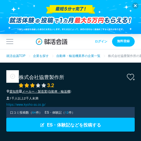
無料登録
ログイン
就活会議TOP
企業を探す
自動車・輸送機業界の企業一覧
株式会社協豊製作所の
株式会社協豊製作所
3.2
愛知県
メーカー・製造業(自動車・輸送機)
1千人以上2千人未満
https://www.kyoho-ss.co.jp/
口コミ投稿数（
64
件）
ES・体験記（
12
件）
ES・体験記などを投稿する