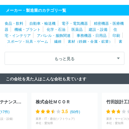
株式会社ＦＴＳ
林テレンプ株式会社
大同メタル工業株式会社
トヨタ自動車株式会社
サカイサイクル株式会社
株式会社エフ・
メーカー・製造業のカテゴリ一覧
シー・シー
ＮＳＫワーナー株式会社
株式会社メタルアート
愛
三工業株式会社
株式会社アイキテック
株式会社アイシン福井
食品・飲料
自動車・輸送機
電子・電気機器
精密機器・医療機
日本トレクス株式会社
株式会社アドヴィックス
パナソニックサ
器
機械・プラント
化学・石油
医薬品
建設・設備
住
イクルテック株式会社
山清工業株式会社
フジオーゼックス株式
宅・インテリア
アパレル・服飾関連
事務機器・日用品
印刷
会社
トヨタ紡織株式会社
トヨタ車体株式会社
アイシン化工株
スポーツ・玩具・ゲーム
繊維
素材（鉄鋼・金属・鉱業）
素
式会社
株式会社松永製作所
ヤマハモーターエレクトロニクス株
材（ゴム・ガラス・セラミックス）
素材（紙・パルプ）
素材
式会社
アイシン高丘株式会社
アイコクアルファ株式会社
株式
（その他）
農林・水産
たばこ・飼料
その他
会社アンセイ
アイシンシロキ株式会社
サカエ理研工業株式会社
もっと見る
株式会社エクセディ
ジヤトコ株式会社
武蔵精密工業株式会社
フタバ産業株式会社
ヤマハ発動機株式会社
日信工業株式会社
スズキ株式会社
日本車輌製造株式会社
株式会社豊田自動織機
この会社を見た人はこんな会社も見ています
豊田合成株式会社
株式会社アイシン
ダイハツ工業株式会社
株式会社東海理化電機製作所
しげる工業株式会社
トヨタ自動車
東日本株式会社
株式会社いそのボデー
テイ・エステック株式会
社
マザーサンヤチヨ・オートモーティブシステムズ株式会社
株
首都高ＥＴＣメンテナンス株式会社
株式会社ＭＣＯＲ
竹田設計工
式会社キリウ
株式会社ミツバ
株式会社エフテック
株式会社エ
イチワン
トヨタ自動車北海道株式会社
株式会社ショーワ
マレ
3.5
(17件)
(50件)
リ株式会社
オートリブ株式会社
株式会社ＮＩＴＴＡＮ
株式会
設・設備)
業界：
IT・通信(ソフトウェア)
業界：
サービス(
社ミクニ
日産自動車株式会社
株式会社ＩＨＩ原動機
三菱自動
本社：
愛知県
本社：
愛知県
車工業株式会社
株式会社ユーシン
株式会社タチエス
昭和飛行