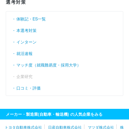
選考対策
営業利益率
（％）
1.15
0.43
2.14
体験記・ES一覧
経常利益率
（％）
1.07
0.35
2.16
本選考対策
インターン
就活速報
マッチ度（就職難易度・採用大学）
企業研究
口コミ・評価
メーカー・製造業(自動車・輸送機) の人気企業をみる
トヨタ自動車株式会社
日産自動車株式会社
マツダ株式会社
株