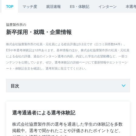
TOP
マッチ度
就活速報
ES・体験記
インターン
本選
協豊製作所の
新卒採用・就職・企業情報
株式会社協豊製作所の社員・元社員による総合評価は3.2点です（口コミ回答数64件）。
ESや本選考体験記は12件あります。基本情報のほか、株式会社協豊製作所の社員・元社員
による会社の評価、過去のインターン選考の内容、内定した学生の志望動機など、一部コ
ンテンツを公開しています。ぜひ、選考体験記の詳細ページにて最新情報やエントリーシ
ート・体験記全文を確認し、選考対策に役立ててください。
目次
選考通過者による選考体験記
株式会社協豊製作所の選考を通過した学生の体験記を多数
掲載中。選考で聞かれたことや評価されたポイントなど、