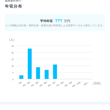
協豊製作所の
年収分布
???
平均年収
万円
※この情報は正社員・契約社員・派遣社員の回答者による回答データから算出しています。
（人）
25
20
15
10
5
0
~ 300
701 ~ 800
301 ~ 400
801 ~ 900
401 ~ 500
901 ~ 1000
501 ~ 600
601 ~ 700
1001 ~
（万円）