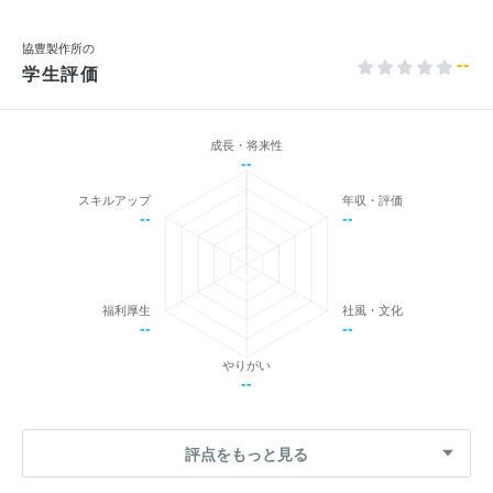
協豊製作所の
--
学生評価
成長・将来性
--
スキルアップ
年収・評価
--
--
福利厚生
社風・文化
--
--
やりがい
--
評点をもっと見る