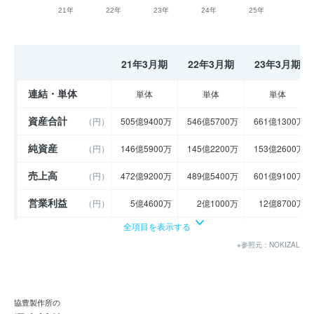
21年
22年
23年
24年
25年
21年3月期
22年3月期
23年3月期
連結・単体
単体
単体
単体
資産合計
（円）
505億9400万
546億5700万
661億1300万
純資産
（円）
146億5900万
145億2200万
153億2600万
売上高
（円）
472億9200万
489億5400万
601億9100万
営業利益
（円）
5億4600万
2億1000万
12億8700万
全項目を表示する
経常利益
（円）
5億700万
1億7300万
13億100万
※参照元：NOKIZAL
当期純利益
（円）
3億6600万
4500万
8億2100万
利益余剰金
（円）
48億1700万
46億7700万
54億7900万
協豊製作所の
売上伸び率
（％）
- 7.92
3.51
22.95