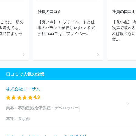
機工業株式会社
マーレジャパン株式会社
株式会社ティラド
ユ
ニプレス株式会社
オモビオ株式会社
日立交通テクノロジー株式
社員の口コミ
社員の口コミ
会社
株式会社ＩＨＩ
日本ミシュランタイヤ株式会社
株式会社
たことに一切の
【良い点】 1. プライベートと仕
【良い点】 
ケーヒン
トーハツ株式会社
曙ブレーキ工業株式会社
日本アビ
今考えても、
事のバランスが取りやすい: 株式
次第で取れる
オニクス株式会社
株式会社ＴＢＫ
三菱ふそうトラック・バス株
本当によかっ
会社mcorでは、プライベー...
れば取れない
式会社
三恵技研工業株式会社
いすゞ自動車株式会社
ニデック
業...
パワートレインシステムズ株式会社
コベルコ建機株式会社
日野
自動車株式会社
ほか(1479件)
口コミで人気の企業
株式会社レーサム
4.9
業界：
不動産(総合不動産・デベロッパー)
本社：
東京都