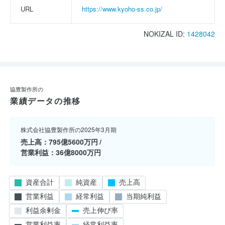
URL
https://www.kyoho-ss.co.jp/
NOKIZAL ID:
1428042
協豊製作所の
業績データの推移
株式会社協豊製作所の2025年3月期
売上高
795億5600万円
営業利益
36億8000万円
資産合計
純資産
売上高
営業利益
経常利益
当期純利益
利益余剰金
売上伸び率
営業利益率
経常利益率