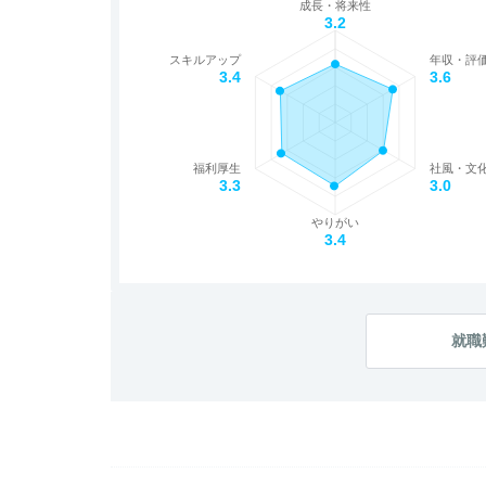
成長・将来性
3.2
スキルアップ
年収・評
3.4
3.6
福利厚生
社風・文
3.3
3.0
やりがい
3.4
就職