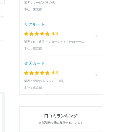
業界：
サービス(その他)
本社：
東京都
が、
い
リクルート
4.8
業界：
IT・通信(インターネット・Webサービス)
本社：
東京都
楽天カード
4.8
業界：
金融(クレジット・信販)
本社：
東京都
口コミランキング
※ 閲覧数を元に集計されています