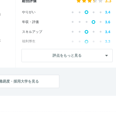
3.3
総合評価
やりがい
3.4
価
年収・評価
3.6
スキルアップ
3.4
化
福利厚生
3.3
成長・将来性
3.2
評点をもっと見る
社員・管理職
3.2
ワークライフ
3.3
社風・文化
3.0
難易度・採用大学を見る
女性の働きやすさ
3.2
入社後のギャップ
3.2
入社難易度
3.6