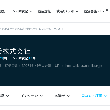
支援
ES・体験記
就活速報
就活QAラボ
就活会議Jobs
沖縄セルラー電話株式会社の評判・口コミ一覧（全79件）
話株式会社
79
件)
ES・体験記(
13
件)
県
従業員数： 300人以上1千人未満
URL：
https://okinawa-cellular.jp/
験記
インターン
本選考
口コミ・評価