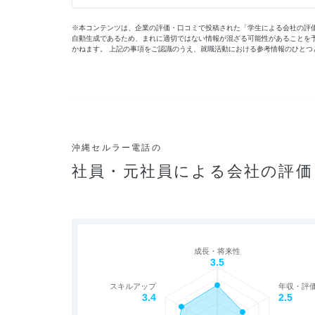
※本コンテンツは、企業の評価・口コミで投稿された「学生による会社の評価」
自動生成であるため、まれに適切ではない情報が混ざる可能性があることを
かねます。 上記の事項をご認識のうえ、就職活動における参考情報のひとつ
沖縄セルラー電話の
社員・元社員による会社の評価
成長・将来性
3.5
スキルアップ
年収・評
3.4
2.5