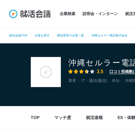
企業検索
説明会・インターン
就活
就活会議TOP
企業を探す
通信業界の企業一覧
沖縄セルラー電話株式会社
沖縄セルラー電
3.5
口コミ投稿数(
業界：
IT・通信(通信)
本社：
沖縄
TOP
マッチ度
就活速報
ES・体