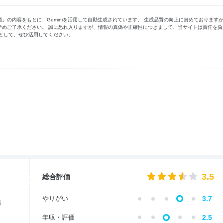
の内容をもとに、Geminiを活用して自動生成されています。 生成品質の向上に努めております
予めご了承ください。 誠に恐れ入りますが、情報の真偽や正確性につきまして、当サイトは責任を負
として、ぜひ活用してください。
3.5
総合評価
やりがい
3.7
価
年収・評価
2.5