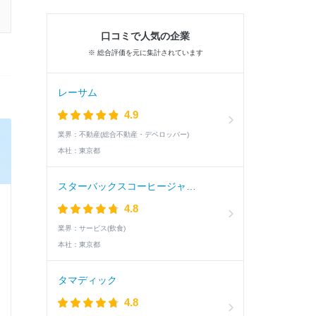
口コミで人気の企業
※ 総合評価を元に集計されています
レーサム
4.9
業界：
不動産(総合不動産・デベロッパー)
本社：
東京都
スターバックスコーヒージャパン
4.8
業界：
サービス(飲食)
本社：
東京都
タマディック
4.8