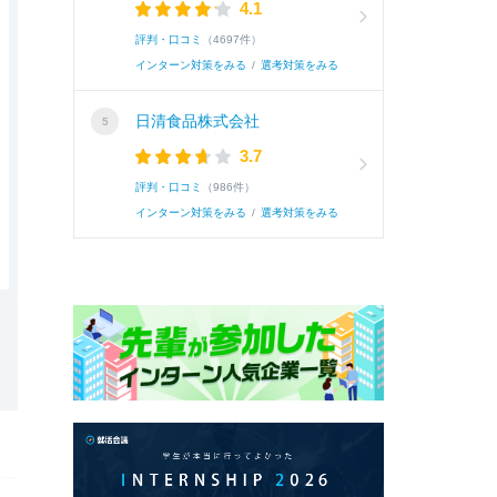
4.1
評判・口コミ
（4697件）
インターン対策をみる
/
選考対策をみる
日清食品株式会社
3.7
評判・口コミ
（986件）
インターン対策をみる
/
選考対策をみる