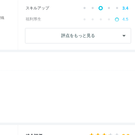
スキルアップ
3.4
理職
福利厚生
4.5
成長・将来性
3.5
評点をもっと見る
社員・管理職
2.9
ワークライフ
3.7
女性の働きやすさ
4.2
入社後のギャップ
2.4
退職理由
2.9