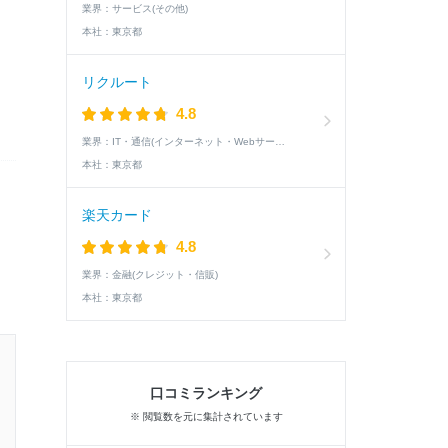
業界：
サービス(その他)
本社：
東京都
リクルート
4.8
業界：
IT・通信(インターネット・Webサービス)
本社：
東京都
楽天カード
4.8
業界：
金融(クレジット・信販)
本社：
東京都
19卒 / 理系 / 男性
口コミランキング
1次面接通過した学生の就活速報
※ 閲覧数を元に集計されています