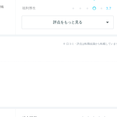
理職
福利厚生
3.7
成長・将来性
3.0
評点をもっと見る
社員・管理職
3.4
ワークライフ
2.0
※ 口コミ・評点は転職会議から転載していま
女性の働きやすさ
2.8
入社後のギャップ
2.7
退職理由
2.5