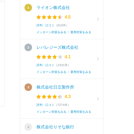
ライオン株式会社
面接官/学生
4.5
評判・口コミ
（810件）
雰囲気
インターン対策をみる
/
選考対策をみる
レバレジーズ株式会社
4.1
選考速報を
評判・口コミ
（2331件）
インターン対策をみる
/
選考対策をみる
株式会社日立製作所
4.3
0
0
評判・口コミ
（7274件）
インターン対策をみる
/
選考対策をみる
株式会社りそな銀行