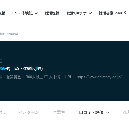
支援
ES・体験記
就活速報
就活QAラボ
就活会議Jobs
就職・企業情報
社
728
件)
ES・体験記(
0
件)
都
従業員数： 300人以上1千人未満
URL：
https://www.chimney.co.jp/
験記
インターン
本選考
口コミ・評価
企