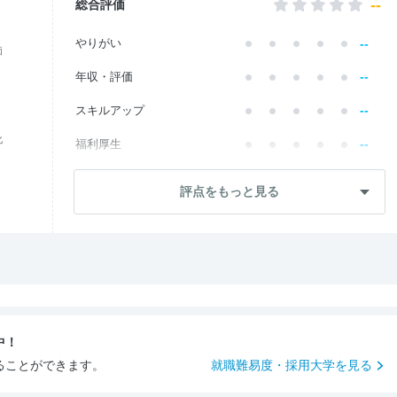
--
総合評価
--
やりがい
価
--
年収・評価
--
スキルアップ
化
--
福利厚生
--
成長・将来性
評点をもっと見る
--
社員・管理職
--
ワークライフ
--
社風・文化
--
女性の働きやすさ
中！
--
入社後のギャップ
ることができます。
就職難易度・採用大学を見る
--
入社難易度