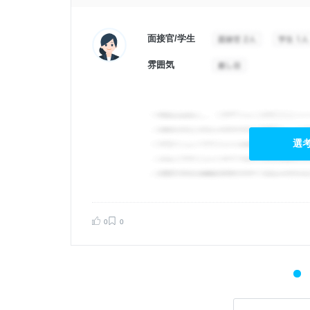
面接官/学生
雰囲気
選
0
0
告する