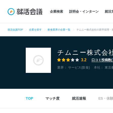
企業検索
説明会・インターン
就活
就活会議TOP
企業を探す
飲食業界の企業一覧
チムニー株式会社の新卒採用・
チムニー株式会
3.2
口コミ投稿数(
業界：
サービス(飲食)
本社：
東京
TOP
マッチ度
就活速報
ES・体