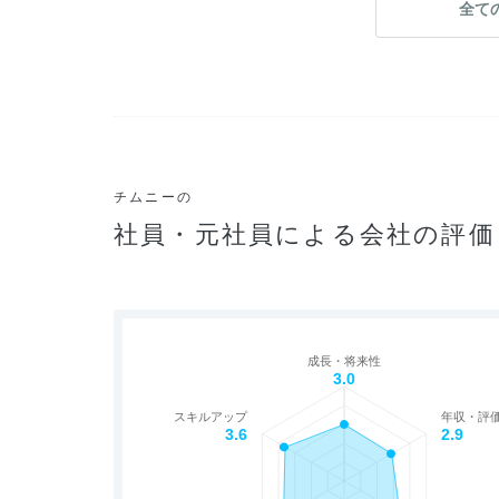
全て
チムニーの
社員・元社員による会社の評価
成長・将来性
3.0
スキルアップ
年収・評
3.6
2.9