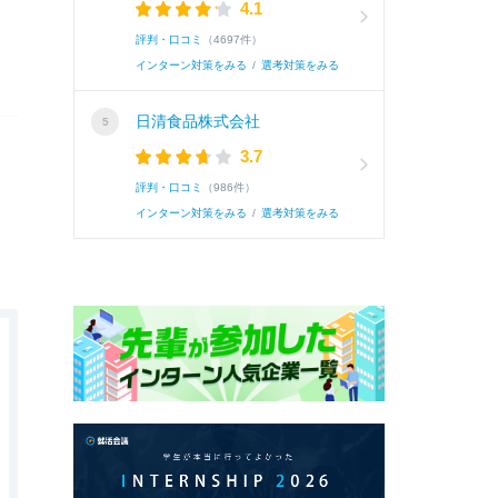
4.1
評判・口コミ
（4697件）
インターン対策をみる
/
選考対策をみる
日清食品株式会社
3.7
評判・口コミ
（986件）
インターン対策をみる
/
選考対策をみる