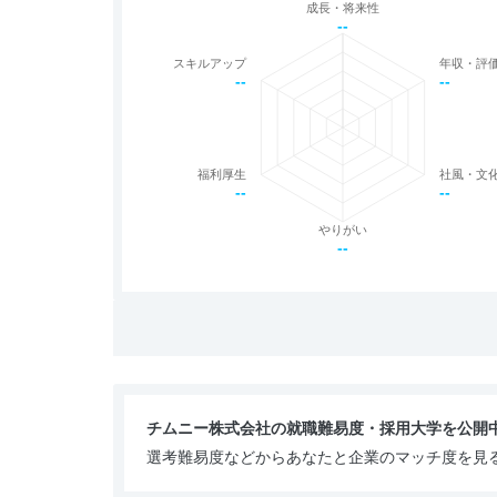
成長・将来性
--
スキルアップ
年収・評
--
--
福利厚生
社風・文
--
--
やりがい
--
チムニー株式会社の就職難易度・採用大学を公開
選考難易度などからあなたと企業のマッチ度を見