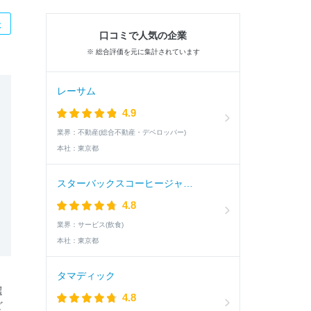
た
口コミで人気の企業
※ 総合評価を元に集計されています
レーサム
4.9
業界：
不動産(総合不動産・デベロッパー)
本社：
東京都
スターバックスコーヒージャパン
4.8
業界：
サービス(飲食)
本社：
東京都
タマディック
選
4.8
ど